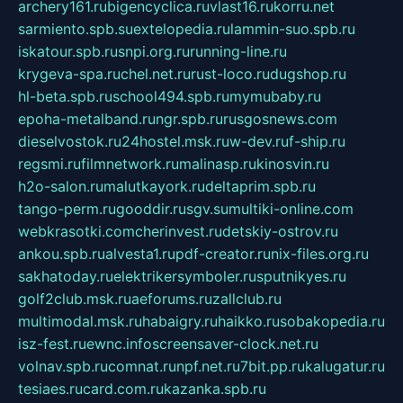
archery161.ru
bigencyclica.ru
vlast16.ru
korru.net
sarmiento.spb.su
extelopedia.ru
lammin-suo.spb.ru
iskatour.spb.ru
snpi.org.ru
running-line.ru
krygeva-spa.ru
chel.net.ru
rust-loco.ru
dugshop.ru
hl-beta.spb.ru
school494.spb.ru
mymubaby.ru
epoha-metalband.ru
ngr.spb.ru
rusgosnews.com
dieselvostok.ru
24hostel.msk.ru
w-dev.ru
f-ship.ru
regsmi.ru
filmnetwork.ru
malinasp.ru
kinosvin.ru
h2o-salon.ru
malutkayork.ru
deltaprim.spb.ru
tango-perm.ru
gooddir.ru
sgv.su
multiki-online.com
webkrasotki.com
cherinvest.ru
detskiy-ostrov.ru
ankou.spb.ru
alvesta1.ru
pdf-creator.ru
nix-files.org.ru
sakhatoday.ru
elektrikersymboler.ru
sputnikyes.ru
golf2club.msk.ru
aeforums.ru
zallclub.ru
multimodal.msk.ru
habaigry.ru
haikko.ru
sobakopedia.ru
isz-fest.ru
ewnc.info
screensaver-clock.net.ru
volnav.spb.ru
comnat.ru
npf.net.ru
7bit.pp.ru
kalugatur.ru
tesiaes.ru
card.com.ru
kazanka.spb.ru