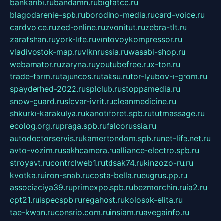
bankaribi.ru
bandamn.ru
bigfatcc.ru
blagodarenie-spb.ru
borodino-media.ru
card-voice.ru
cardvoice.ru
zed-online.ru
zvonitut.ru
zebra-tlt.ru
zarafshan.ru
york-life.ru
vintovoykompressor.ru
vladivostok-map.ru
vlknrussia.ru
wasabi-shop.ru
webamator.ru
zaryna.ru
youtubefree.ru
x-ton.ru
trade-farm.ru
tajuncos.ru
taksu.ru
tor-lyubov-i-grom.ru
spayderhed-2022.ru
splclub.ru
stoppamedia.ru
snow-guard.ru
slovar-ivrit.ru
cleanmedicine.ru
shkurki-karakulya.ru
kanotiforet.spb.ru
tutmassage.ru
ecolog.org.ru
praga.spb.ru
falcorussia.ru
autodoctorservis.ru
kamertondom.spb.ru
net-life.net.ru
avto-vozim.ru
sakhcamera.ru
alliance-electro.spb.ru
stroyavt.ru
controlweb1.ru
tdsak74.ru
kinzozo-ru.ru
kvotka.ru
iron-snab.ru
costa-bella.ru
eugrus.pp.ru
associaciya39.ru
primexpo.spb.ru
bezmorchin.ru
ia2.ru
cpt21.ru
ispecspb.ru
regahost.ru
kolosok-elita.ru
tae-kwon.ru
consrio.com.ru
insiam.ru
avegainfo.ru