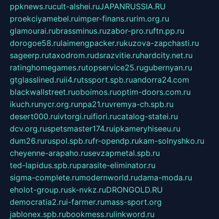
ppknews.ru
cult-alshei.ru
JAPANRUSSIA.RU
proekciyamebel.ru
imper-finans.ru
rim.org.ru
glamourai.ru
brassminus.ru
zabor-pro.ru
ftn.pp.ru
dorogoe58.ru
laimengpacker.ru
kuzova-zapchasti.ru
sageerp.ru
taxodrom.ru
dsrazvitie.ru
hardcity.net.ru
ratinghomegames.ru
topservice25.ru
gubernyan.ru
gtglasslined.ru
ii4.ru
tssport.spb.ru
andorra24.com
blackwallstreet.ru
oboimos.ru
optim-doors.com.ru
ikuch.ru
nycr.org.ru
npa21.ru
vremya-ch.spb.ru
desert000.ru
ivtorgi.ru
ifiori.ru
catalog-statei.ru
dcv.org.ru
spetsmaster174.ru
ipkameryhiseeu.ru
dum26.ru
ruspol.spb.ru
fr-opendp.ru
kam-solnyshko.ru
cheyenne-arapaho.ru
sevzapmetal.spb.ru
ted-lapidus.spb.ru
parasite-eliminator.ru
sigma-complete.ru
modernworld.ru
dama-moda.ru
eholot-group.ru
sk-nvkz.ru
DRONGOLD.RU
democratia2.ru
i-farmer.ru
mass-sport.org
jablonex.spb.ru
bookmess.ru
linkword.ru