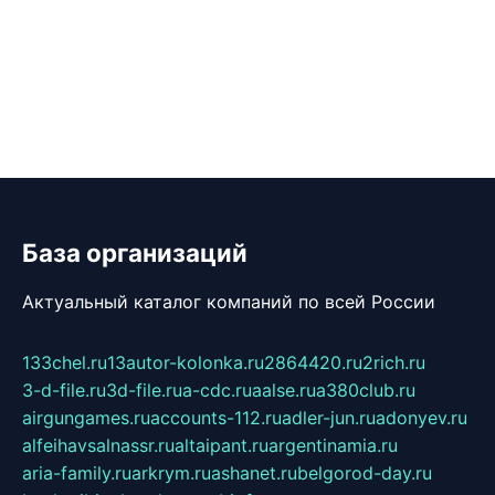
База организаций
Актуальный каталог компаний по всей России
133chel.ru
13autor-kolonka.ru
2864420.ru
2rich.ru
3-d-file.ru
3d-file.ru
a-cdc.ru
aalse.ru
a380club.ru
airgungames.ru
accounts-112.ru
adler-jun.ru
adonyev.ru
alfeihavsalnassr.ru
altaipant.ru
argentinamia.ru
aria-family.ru
arkrym.ru
ashanet.ru
belgorod-day.ru