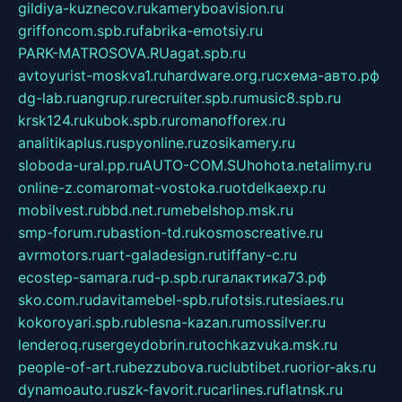
gildiya-kuznecov.ru
kameryboavision.ru
griffoncom.spb.ru
fabrika-emotsiy.ru
PARK-MATROSOVA.RU
agat.spb.ru
avtoyurist-moskva1.ru
hardware.org.ru
схема-авто.рф
dg-lab.ru
angrup.ru
recruiter.spb.ru
music8.spb.ru
krsk124.ru
kubok.spb.ru
romanofforex.ru
analitikaplus.ru
spyonline.ru
zosikamery.ru
sloboda-ural.pp.ru
AUTO-COM.SU
hohota.net
alimy.ru
online-z.com
aromat-vostoka.ru
otdelkaexp.ru
mobilvest.ru
bbd.net.ru
mebelshop.msk.ru
smp-forum.ru
bastion-td.ru
kosmoscreative.ru
avrmotors.ru
art-galadesign.ru
tiffany-c.ru
ecostep-samara.ru
d-p.spb.ru
галактика73.рф
sko.com.ru
davitamebel-spb.ru
fotsis.ru
tesiaes.ru
kokoroyari.spb.ru
blesna-kazan.ru
mossilver.ru
lenderoq.ru
sergeydobrin.ru
tochkazvuka.msk.ru
people-of-art.ru
bezzubova.ru
clubtibet.ru
orior-aks.ru
dynamoauto.ru
szk-favorit.ru
carlines.ru
flatnsk.ru