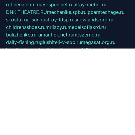
refineua.com.ru
cs-spec.net.ru
altay-mebel.ru
DNK-THEATRE.RU
mechaniks.spb.ru
ipcamtechage.ru
skosta.ru
a-sun.ru
stroy-ldsp.ru
snowlands.org.ru
childrensshoes.ru
mrlizzy.ru
mebelsofiakrd.ru
bulizhenko.ru
rumantick.net.ru
mtszerno.ru
daily-fishing.ru
glushiteli-v-spb.ru
megasat.org.ru
localization.net.ru
flyingfish.pp.ru
ds5teremok.ru
aclib.spb.ru
komissionka30.ru
mag-profit.ru
icentre-74.ru
leasing-nsk.ru
hd39.ru
rcd.com.ru
bioprot.ru
deltaextreme.ru
mirkotlov07.ru
mycrossway.ru
temamedia.ru
art-fusing.ru
cbslefort.ru
sunroadwatch.ru
citroen-yaroslavl.ru
ratnews.msk.ru
sk-if.ru
joomlamoduli.ru
academic-work.ru
bananaboys.ru
sanekua.ru
lianafrukt.ru
beta43.ru
tucsonwoori.com
alex-translation.ru
avantgardeclinics.ru
noel.msk.ru
buylq.ru
aquas-spb.ru
vilnerivne.com
bobry-2.ru
vtoroe-solnce.ru
nickysheen.ru
clockmir.ru
huntercraft.ru
стройокт.рф