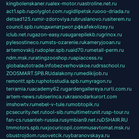
kingbolenskaner.ru
alex-motor.ru
astroline.net.ru
act1.spb.ru
polyglot.com.ru
gidlipetsk.ru
ooo-driada.ru
detsad125.ru
mir-zdoroviya.ru
bruslanovo.ru
siterem.ru
council.spb.ru
лодкипатриот.рф
kafekolizey.ru
iclub.net.ru
gazon-easy.ru
sugarepilekb.ru
grinox.ru
pylesostineco.ru
msts-ozarenie.ru
kameryjooan.ru
artemovskij.ru
dopler.spb.ru
aid70.ru
metall-perm.ru
ndm.msk.ru
ratingzooshop.ru
apiaccess.ru
globalautotrade.info
bezverhovskoe.ru
drsschool.ru
ZOOSMART.SPB.RU
dalakony.ru
medikijob.ru
remontt.spb.ru
photostudia.spb.ru
myragon.ru
terramia.ru
academy62.ru
gardengallereya.ru
rti.com.ru
artem-news.ru
biserinca.ru
krasnodarkurort.com
imshowtv.ru
mebel-v-tule.ru
mobtopik.ru
pcsecurity.net.ru
tool-sib.ru
multimetrunit.ru
sp-tour.ru
fan-cs.ru
santeh-russia.ru
symbian9.net.ru
DSHAIR.RU
tmmotors.spb.ru
xjocuricopii.com
musavtomat.msk.ru
obustrojdom.ru
sovetcik.ru
ybaranovskaya.ru