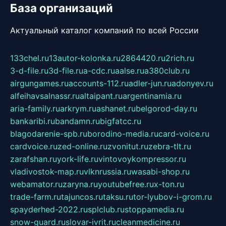
База организаций
Актуальный каталог компаний по всей России
133chel.ru
13autor-kolonka.ru
2864420.ru
2rich.ru
3-d-file.ru
3d-file.ru
a-cdc.ru
aalse.ru
a380club.ru
airgungames.ru
accounts-112.ru
adler-jun.ru
adonyev.ru
alfeihavsalnassr.ru
altaipant.ru
argentinamia.ru
aria-family.ru
arkrym.ru
ashanet.ru
belgorod-day.ru
bankaribi.ru
bandamn.ru
bigfatcc.ru
blagodarenie-spb.ru
borodino-media.ru
card-voice.ru
cardvoice.ru
zed-online.ru
zvonitut.ru
zebra-tlt.ru
zarafshan.ru
york-life.ru
vintovoykompressor.ru
vladivostok-map.ru
vlknrussia.ru
wasabi-shop.ru
webamator.ru
zaryna.ru
youtubefree.ru
x-ton.ru
trade-farm.ru
tajuncos.ru
taksu.ru
tor-lyubov-i-grom.ru
spayderhed-2022.ru
splclub.ru
stoppamedia.ru
snow-guard.ru
slovar-ivrit.ru
cleanmedicine.ru