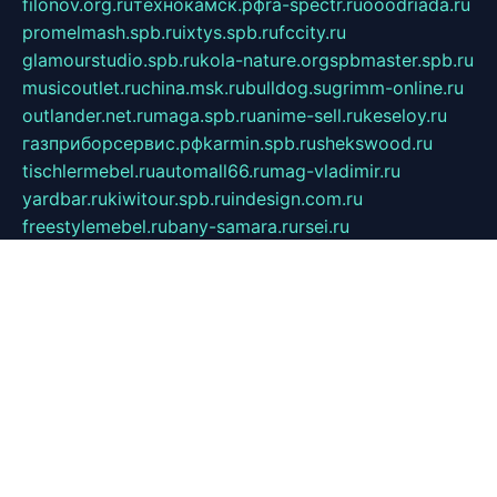
filonov.org.ru
технокамск.рф
ra-spectr.ru
ooodriada.ru
promelmash.spb.ru
ixtys.spb.ru
fccity.ru
glamourstudio.spb.ru
kola-nature.org
spbmaster.spb.ru
musicoutlet.ru
china.msk.ru
bulldog.su
grimm-online.ru
outlander.net.ru
maga.spb.ru
anime-sell.ru
keseloy.ru
газприборсервис.рф
karmin.spb.ru
shekswood.ru
tischlermebel.ru
automall66.ru
mag-vladimir.ru
yardbar.ru
kiwitour.spb.ru
indesign.com.ru
freestylemebel.ru
bany-samara.ru
rsei.ru
naidisvoyput.ru
mgsn-invest.ru
ipkamerasannce.ru
alicante-house.ru
ibelka74.ru
cozyhouse.info
vlkargalev-studio.ru
700mb.ru
figura-ufa.ru
alina-live.ru
belarusiannews.ru
womenknow.ru
dos-vniimk.ru
sega.net.ru
dv.net.ru
phenomenonsofhistory.com
telesputnik.net.ru
wall.pp.ru
pylesosroidmi.ru
gtc-clan.ru
cligs.ru
bibikazap.ru
popova.org.ru
netwhistler.spb.ru
bellvil.ru
bonzon.ru
iss-vladik.ru
defiparis.net.ru
las-gryzas.ru
amku.ru