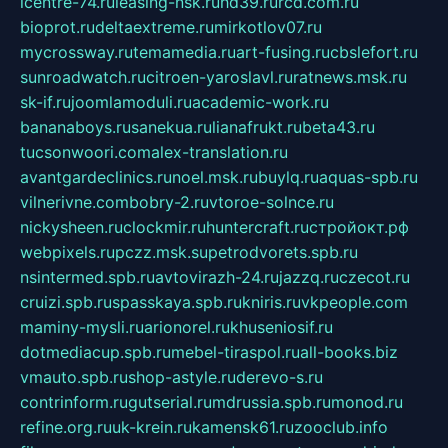
icentre-74.ru
leasing-nsk.ru
hd39.ru
rcd.com.ru
bioprot.ru
deltaextreme.ru
mirkotlov07.ru
mycrossway.ru
temamedia.ru
art-fusing.ru
cbslefort.ru
sunroadwatch.ru
citroen-yaroslavl.ru
ratnews.msk.ru
sk-if.ru
joomlamoduli.ru
academic-work.ru
bananaboys.ru
sanekua.ru
lianafrukt.ru
beta43.ru
tucsonwoori.com
alex-translation.ru
avantgardeclinics.ru
noel.msk.ru
buylq.ru
aquas-spb.ru
vilnerivne.com
bobry-2.ru
vtoroe-solnce.ru
nickysheen.ru
clockmir.ru
huntercraft.ru
стройокт.рф
webpixels.ru
pczz.msk.su
petrodvorets.spb.ru
nsintermed.spb.ru
avtovirazh-24.ru
jazzq.ru
czecot.ru
cruizi.spb.ru
spasskaya.spb.ru
kniris.ru
vkpeople.com
maminy-mysli.ru
arionorel.ru
khuseniosif.ru
dotmediacup.spb.ru
mebel-tiraspol.ru
all-books.biz
vmauto.spb.ru
shop-astyle.ru
derevo-s.ru
contrinform.ru
gutserial.ru
mdrussia.spb.ru
monod.ru
refine.org.ru
uk-krein.ru
kamensk61.ru
zooclub.info