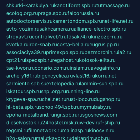
shkurki-karakulya.ru
kanotiforet.spb.ru
tutmassage.ru
ecolog.org.ru
praga.spb.ru
falcorussia.ru
autodoctorservis.ru
kamertondom.spb.ru
net-life.net.ru
avto-vozim.ru
sakhcamera.ru
alliance-electro.spb.ru
stroyavt.ru
controlweb1.ru
tdsak74.ru
kinzozo-ru.ru
kvotka.ru
iron-snab.ru
costa-bella.ru
eugrus.pp.ru
associaciya39.ru
primexpo.spb.ru
bezmorchin.ru
ia2.ru
cpt21.ru
ispecspb.ru
regahost.ru
kolosok-elita.ru
tae-kwon.ru
consrio.com.ru
insiam.ru
avegainfo.ru
archery161.ru
bigencyclica.ru
vlast16.ru
korru.net
sarmiento.spb.su
extelopedia.ru
lammin-suo.spb.ru
iskatour.spb.ru
snpi.org.ru
running-line.ru
krygeva-spa.ru
chel.net.ru
rust-loco.ru
dugshop.ru
hl-beta.spb.ru
school494.spb.ru
mymubaby.ru
epoha-metalband.ru
ngr.spb.ru
rusgosnews.com
dieselvostok.ru
24hostel.msk.ru
w-dev.ru
f-ship.ru
regsmi.ru
filmnetwork.ru
malinasp.ru
kinosvin.ru
h2o-salon.ru
malutkayork.ru
deltaprim.spb.ru