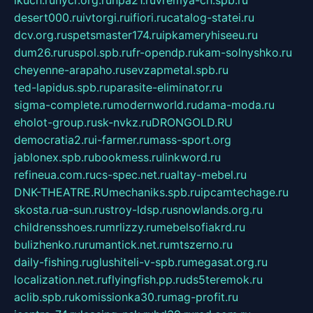
ikuch.ru
nycr.org.ru
npa21.ru
vremya-ch.spb.ru
desert000.ru
ivtorgi.ru
ifiori.ru
catalog-statei.ru
dcv.org.ru
spetsmaster174.ru
ipkameryhiseeu.ru
dum26.ru
ruspol.spb.ru
fr-opendp.ru
kam-solnyshko.ru
cheyenne-arapaho.ru
sevzapmetal.spb.ru
ted-lapidus.spb.ru
parasite-eliminator.ru
sigma-complete.ru
modernworld.ru
dama-moda.ru
eholot-group.ru
sk-nvkz.ru
DRONGOLD.RU
democratia2.ru
i-farmer.ru
mass-sport.org
jablonex.spb.ru
bookmess.ru
linkword.ru
refineua.com.ru
cs-spec.net.ru
altay-mebel.ru
DNK-THEATRE.RU
mechaniks.spb.ru
ipcamtechage.ru
skosta.ru
a-sun.ru
stroy-ldsp.ru
snowlands.org.ru
childrensshoes.ru
mrlizzy.ru
mebelsofiakrd.ru
bulizhenko.ru
rumantick.net.ru
mtszerno.ru
daily-fishing.ru
glushiteli-v-spb.ru
megasat.org.ru
localization.net.ru
flyingfish.pp.ru
ds5teremok.ru
aclib.spb.ru
komissionka30.ru
mag-profit.ru