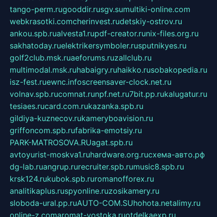
tango-perm.ru
gooddir.ru
sgv.su
multiki-online.com
webkrasotki.com
cherinvest.ru
detskiy-ostrov.ru
ankou.spb.ru
alvesta1.ru
pdf-creator.ru
nix-files.org.ru
sakhatoday.ru
elektrikersymboler.ru
sputnikyes.ru
golf2club.msk.ru
aeforums.ru
zallclub.ru
multimodal.msk.ru
habaigry.ru
haikko.ru
sobakopedia.ru
isz-fest.ru
ewnc.info
screensaver-clock.net.ru
volnav.spb.ru
comnat.ru
npf.net.ru
7bit.pp.ru
kalugatur.ru
tesiaes.ru
card.com.ru
kazanka.spb.ru
gildiya-kuznecov.ru
kameryboavision.ru
griffoncom.spb.ru
fabrika-emotsiy.ru
PARK-MATROSOVA.RU
agat.spb.ru
avtoyurist-moskva1.ru
hardware.org.ru
схема-авто.рф
dg-lab.ru
angrup.ru
recruiter.spb.ru
music8.spb.ru
krsk124.ru
kubok.spb.ru
romanofforex.ru
analitikaplus.ru
spyonline.ru
zosikamery.ru
sloboda-ural.pp.ru
AUTO-COM.SU
hohota.net
alimy.ru
online-z.com
aromat-vostoka.ru
otdelkaexp.ru