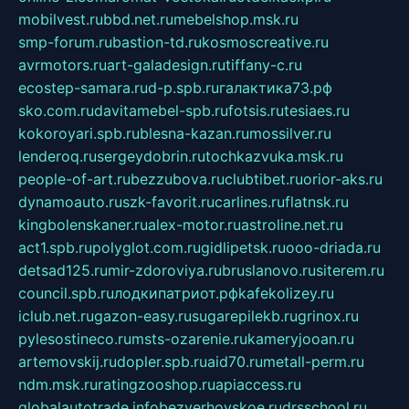
mobilvest.ru
bbd.net.ru
mebelshop.msk.ru
smp-forum.ru
bastion-td.ru
kosmoscreative.ru
avrmotors.ru
art-galadesign.ru
tiffany-c.ru
ecostep-samara.ru
d-p.spb.ru
галактика73.рф
sko.com.ru
davitamebel-spb.ru
fotsis.ru
tesiaes.ru
kokoroyari.spb.ru
blesna-kazan.ru
mossilver.ru
lenderoq.ru
sergeydobrin.ru
tochkazvuka.msk.ru
people-of-art.ru
bezzubova.ru
clubtibet.ru
orior-aks.ru
dynamoauto.ru
szk-favorit.ru
carlines.ru
flatnsk.ru
kingbolenskaner.ru
alex-motor.ru
astroline.net.ru
act1.spb.ru
polyglot.com.ru
gidlipetsk.ru
ooo-driada.ru
detsad125.ru
mir-zdoroviya.ru
bruslanovo.ru
siterem.ru
council.spb.ru
лодкипатриот.рф
kafekolizey.ru
iclub.net.ru
gazon-easy.ru
sugarepilekb.ru
grinox.ru
pylesostineco.ru
msts-ozarenie.ru
kameryjooan.ru
artemovskij.ru
dopler.spb.ru
aid70.ru
metall-perm.ru
ndm.msk.ru
ratingzooshop.ru
apiaccess.ru
globalautotrade.info
bezverhovskoe.ru
drsschool.ru