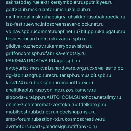
sakhatoday.ru
elektrikersymboler.ru
sputnikyes.ru
golf2club.msk.ru
aeforums.ru
zallclub.ru
multimodal.msk.ru
habaigry.ru
haikko.ru
sobakopedia.ru
isz-fest.ru
ewnc.info
screensaver-clock.net.ru
volnav.spb.ru
comnat.ru
npf.net.ru
7bit.pp.ru
kalugatur.ru
tesiaes.ru
card.com.ru
kazanka.spb.ru
gildiya-kuznecov.ru
kameryboavision.ru
griffoncom.spb.ru
fabrika-emotsiy.ru
PARK-MATROSOVA.RU
agat.spb.ru
avtoyurist-moskva1.ru
hardware.org.ru
схема-авто.рф
dg-lab.ru
angrup.ru
recruiter.spb.ru
music8.spb.ru
krsk124.ru
kubok.spb.ru
romanofforex.ru
analitikaplus.ru
spyonline.ru
zosikamery.ru
sloboda-ural.pp.ru
AUTO-COM.SU
hohota.net
alimy.ru
online-z.com
aromat-vostoka.ru
otdelkaexp.ru
mobilvest.ru
bbd.net.ru
mebelshop.msk.ru
smp-forum.ru
bastion-td.ru
kosmoscreative.ru
avrmotors.ru
art-galadesign.ru
tiffany-c.ru