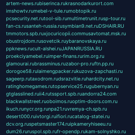
artem-news.ru
biserinca.ru
krasnodarkurort.com
imshowtv.ru
mebel-v-tule.ru
mobtopik.ru
pcsecurity.net.ru
tool-sib.ru
multimetrunit.ru
sp-tour.ru
fan-cs.ru
santeh-russia.ru
symbian9.net.ru
DSHAIR.RU
tmmotors.spb.ru
xjocuricopii.com
musavtomat.msk.ru
obustrojdom.ru
sovetcik.ru
ybaranovskaya.ru
ppknews.ru
cult-alshei.ru
JAPANRUSSIA.RU
proekciyamebel.ru
imper-finans.ru
rim.org.ru
glamourai.ru
brassminus.ru
zabor-pro.ru
ftn.pp.ru
dorogoe58.ru
laimengpacker.ru
kuzova-zapchasti.ru
sageerp.ru
taxodrom.ru
dsrazvitie.ru
hardcity.net.ru
ratinghomegames.ru
topservice25.ru
gubernyan.ru
gtglasslined.ru
ii4.ru
tssport.spb.ru
andorra24.com
blackwallstreet.ru
oboimos.ru
optim-doors.com.ru
ikuch.ru
nycr.org.ru
npa21.ru
vremya-ch.spb.ru
desert000.ru
ivtorgi.ru
ifiori.ru
catalog-statei.ru
dcv.org.ru
spetsmaster174.ru
ipkameryhiseeu.ru
dum26.ru
ruspol.spb.ru
fr-opendp.ru
kam-solnyshko.ru