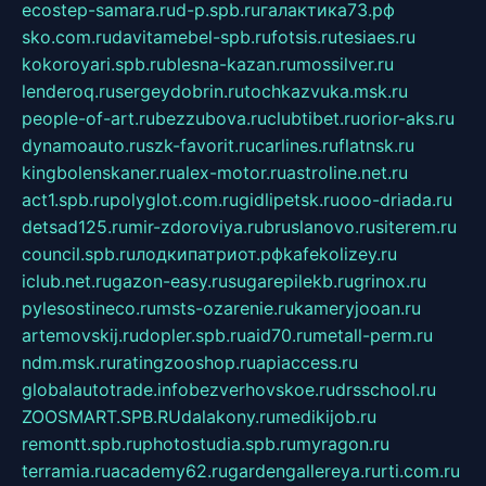
ecostep-samara.ru
d-p.spb.ru
галактика73.рф
sko.com.ru
davitamebel-spb.ru
fotsis.ru
tesiaes.ru
kokoroyari.spb.ru
blesna-kazan.ru
mossilver.ru
lenderoq.ru
sergeydobrin.ru
tochkazvuka.msk.ru
people-of-art.ru
bezzubova.ru
clubtibet.ru
orior-aks.ru
dynamoauto.ru
szk-favorit.ru
carlines.ru
flatnsk.ru
kingbolenskaner.ru
alex-motor.ru
astroline.net.ru
act1.spb.ru
polyglot.com.ru
gidlipetsk.ru
ooo-driada.ru
detsad125.ru
mir-zdoroviya.ru
bruslanovo.ru
siterem.ru
council.spb.ru
лодкипатриот.рф
kafekolizey.ru
iclub.net.ru
gazon-easy.ru
sugarepilekb.ru
grinox.ru
pylesostineco.ru
msts-ozarenie.ru
kameryjooan.ru
artemovskij.ru
dopler.spb.ru
aid70.ru
metall-perm.ru
ndm.msk.ru
ratingzooshop.ru
apiaccess.ru
globalautotrade.info
bezverhovskoe.ru
drsschool.ru
ZOOSMART.SPB.RU
dalakony.ru
medikijob.ru
remontt.spb.ru
photostudia.spb.ru
myragon.ru
terramia.ru
academy62.ru
gardengallereya.ru
rti.com.ru