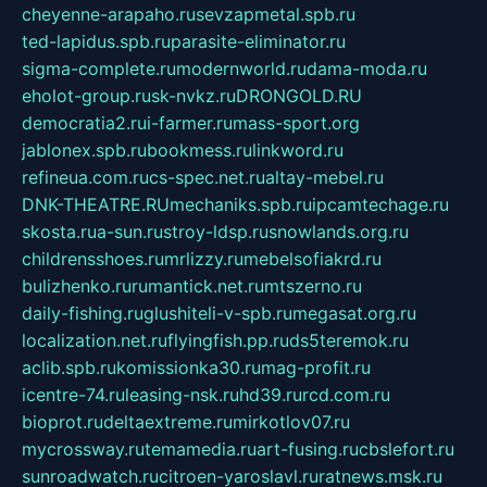
cheyenne-arapaho.ru
sevzapmetal.spb.ru
ted-lapidus.spb.ru
parasite-eliminator.ru
sigma-complete.ru
modernworld.ru
dama-moda.ru
eholot-group.ru
sk-nvkz.ru
DRONGOLD.RU
democratia2.ru
i-farmer.ru
mass-sport.org
jablonex.spb.ru
bookmess.ru
linkword.ru
refineua.com.ru
cs-spec.net.ru
altay-mebel.ru
DNK-THEATRE.RU
mechaniks.spb.ru
ipcamtechage.ru
skosta.ru
a-sun.ru
stroy-ldsp.ru
snowlands.org.ru
childrensshoes.ru
mrlizzy.ru
mebelsofiakrd.ru
bulizhenko.ru
rumantick.net.ru
mtszerno.ru
daily-fishing.ru
glushiteli-v-spb.ru
megasat.org.ru
localization.net.ru
flyingfish.pp.ru
ds5teremok.ru
aclib.spb.ru
komissionka30.ru
mag-profit.ru
icentre-74.ru
leasing-nsk.ru
hd39.ru
rcd.com.ru
bioprot.ru
deltaextreme.ru
mirkotlov07.ru
mycrossway.ru
temamedia.ru
art-fusing.ru
cbslefort.ru
sunroadwatch.ru
citroen-yaroslavl.ru
ratnews.msk.ru