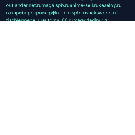
outlander.net.ru
maga.spb.ru
anime-sell.ru
keseloy.ru
газприборсервис.рф
karmin.spb.ru
shekswood.ru
tischlermebel.ru
automall66.ru
mag-vladimir.ru
yardbar.ru
kiwitour.spb.ru
indesign.com.ru
freestylemebel.ru
bany-samara.ru
rsei.ru
naidisvoyput.ru
mgsn-invest.ru
ipkamerasannce.ru
alicante-house.ru
ibelka74.ru
cozyhouse.info
vlkargalev-studio.ru
700mb.ru
figura-ufa.ru
alina-live.ru
belarusiannews.ru
womenknow.ru
dos-vniimk.ru
sega.net.ru
dv.net.ru
phenomenonsofhistory.com
telesputnik.net.ru
wall.pp.ru
pylesosroidmi.ru
gtc-clan.ru
cligs.ru
bibikazap.ru
popova.org.ru
netwhistler.spb.ru
bellvil.ru
bonzon.ru
iss-vladik.ru
defiparis.net.ru
las-gryzas.ru
amku.ru
electednews.spb.ru
feather.org.ru
spar72.ru
tankiigri.ru
dominus.com.ru
ibtree.ru
sanykool.pp.ru
unixlib.org.ru
menatep.spb.ru
gartenterrassen.ru
printeka.ru
skvozilka.com.ru
parkovka-pub.ru
lovemobi.ru
art-ru.ru