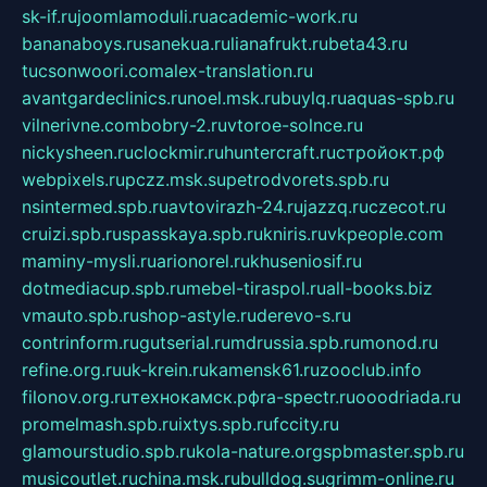
sk-if.ru
joomlamoduli.ru
academic-work.ru
bananaboys.ru
sanekua.ru
lianafrukt.ru
beta43.ru
tucsonwoori.com
alex-translation.ru
avantgardeclinics.ru
noel.msk.ru
buylq.ru
aquas-spb.ru
vilnerivne.com
bobry-2.ru
vtoroe-solnce.ru
nickysheen.ru
clockmir.ru
huntercraft.ru
стройокт.рф
webpixels.ru
pczz.msk.su
petrodvorets.spb.ru
nsintermed.spb.ru
avtovirazh-24.ru
jazzq.ru
czecot.ru
cruizi.spb.ru
spasskaya.spb.ru
kniris.ru
vkpeople.com
maminy-mysli.ru
arionorel.ru
khuseniosif.ru
dotmediacup.spb.ru
mebel-tiraspol.ru
all-books.biz
vmauto.spb.ru
shop-astyle.ru
derevo-s.ru
contrinform.ru
gutserial.ru
mdrussia.spb.ru
monod.ru
refine.org.ru
uk-krein.ru
kamensk61.ru
zooclub.info
filonov.org.ru
технокамск.рф
ra-spectr.ru
ooodriada.ru
promelmash.spb.ru
ixtys.spb.ru
fccity.ru
glamourstudio.spb.ru
kola-nature.org
spbmaster.spb.ru
musicoutlet.ru
china.msk.ru
bulldog.su
grimm-online.ru