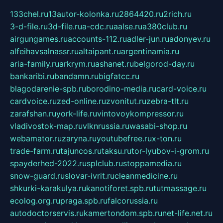
133chel.ru
13autor-kolonka.ru
2864420.ru
2rich.ru
3-d-file.ru
3d-file.ru
a-cdc.ru
aalse.ru
a380club.ru
airgungames.ru
accounts-112.ru
adler-jun.ru
adonyev.ru
alfeihavsalnassr.ru
altaipant.ru
argentinamia.ru
aria-family.ru
arkrym.ru
ashanet.ru
belgorod-day.ru
bankaribi.ru
bandamn.ru
bigfatcc.ru
blagodarenie-spb.ru
borodino-media.ru
card-voice.ru
cardvoice.ru
zed-online.ru
zvonitut.ru
zebra-tlt.ru
zarafshan.ru
york-life.ru
vintovoykompressor.ru
vladivostok-map.ru
vlknrussia.ru
wasabi-shop.ru
webamator.ru
zaryna.ru
youtubefree.ru
x-ton.ru
trade-farm.ru
tajuncos.ru
taksu.ru
tor-lyubov-i-grom.ru
spayderhed-2022.ru
splclub.ru
stoppamedia.ru
snow-guard.ru
slovar-ivrit.ru
cleanmedicine.ru
shkurki-karakulya.ru
kanotiforet.spb.ru
tutmassage.ru
ecolog.org.ru
praga.spb.ru
falcorussia.ru
autodoctorservis.ru
kamertondom.spb.ru
net-life.net.ru