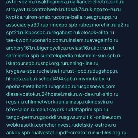
avto-vozim.ru
sakhcamera.ru
alliance-electro.spb.ru
stroyavt.ru
controlweb1.ru
tdsak74.ru
kinzozo-ru.ru
kvotka.ru
iron-snab.ru
costa-bella.ru
eugrus.pp.ru
associaciya39.ru
primexpo.spb.ru
bezmorchin.ru
ia2.ru
cpt21.ru
ispecspb.ru
regahost.ru
kolosok-elita.ru
tae-kwon.ru
consrio.com.ru
insiam.ru
avegainfo.ru
archery161.ru
bigencyclica.ru
vlast16.ru
korru.net
sarmiento.spb.su
extelopedia.ru
lammin-suo.spb.ru
iskatour.spb.ru
snpi.org.ru
running-line.ru
krygeva-spa.ru
chel.net.ru
rust-loco.ru
dugshop.ru
hl-beta.spb.ru
school494.spb.ru
mymubaby.ru
epoha-metalband.ru
ngr.spb.ru
rusgosnews.com
dieselvostok.ru
24hostel.msk.ru
w-dev.ru
f-ship.ru
regsmi.ru
filmnetwork.ru
malinasp.ru
kinosvin.ru
h2o-salon.ru
malutkayork.ru
deltaprim.spb.ru
tango-perm.ru
gooddir.ru
sgv.su
multiki-online.com
webkrasotki.com
cherinvest.ru
detskiy-ostrov.ru
ankou.spb.ru
alvesta1.ru
pdf-creator.ru
nix-files.org.ru