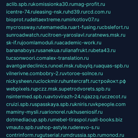
aclib.spb.ru
komissionka30.ru
mag-profit.ru
icentre-74.ru
leasing-nsk.ru
hd39.ru
rcd.com.ru
bioprot.ru
deltaextreme.ru
mirkotlov07.ru
mycrossway.ru
temamedia.ru
art-fusing.ru
cbslefort.ru
sunroadwatch.ru
citroen-yaroslavl.ru
ratnews.msk.ru
sk-if.ru
joomlamoduli.ru
academic-work.ru
bananaboys.ru
sanekua.ru
lianafrukt.ru
beta43.ru
tucsonwoori.com
alex-translation.ru
avantgardeclinics.ru
noel.msk.ru
buylq.ru
aquas-spb.ru
vilnerivne.com
bobry-2.ru
vtoroe-solnce.ru
nickysheen.ru
clockmir.ru
huntercraft.ru
стройокт.рф
webpixels.ru
pczz.msk.su
petrodvorets.spb.ru
nsintermed.spb.ru
avtovirazh-24.ru
jazzq.ru
czecot.ru
cruizi.spb.ru
spasskaya.spb.ru
kniris.ru
vkpeople.com
maminy-mysli.ru
arionorel.ru
khuseniosif.ru
dotmediacup.spb.ru
mebel-tiraspol.ru
all-books.biz
vmauto.spb.ru
shop-astyle.ru
derevo-s.ru
contrinform.ru
gutserial.ru
mdrussia.spb.ru
monod.ru