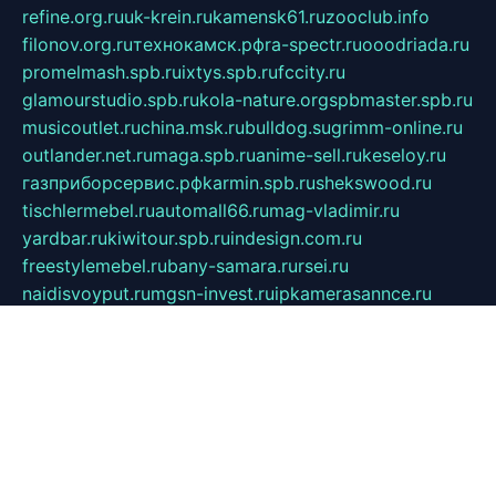
refine.org.ru
uk-krein.ru
kamensk61.ru
zooclub.info
filonov.org.ru
технокамск.рф
ra-spectr.ru
ooodriada.ru
promelmash.spb.ru
ixtys.spb.ru
fccity.ru
glamourstudio.spb.ru
kola-nature.org
spbmaster.spb.ru
musicoutlet.ru
china.msk.ru
bulldog.su
grimm-online.ru
outlander.net.ru
maga.spb.ru
anime-sell.ru
keseloy.ru
газприборсервис.рф
karmin.spb.ru
shekswood.ru
tischlermebel.ru
automall66.ru
mag-vladimir.ru
yardbar.ru
kiwitour.spb.ru
indesign.com.ru
freestylemebel.ru
bany-samara.ru
rsei.ru
naidisvoyput.ru
mgsn-invest.ru
ipkamerasannce.ru
alicante-house.ru
ibelka74.ru
cozyhouse.info
vlkargalev-studio.ru
700mb.ru
figura-ufa.ru
alina-live.ru
belarusiannews.ru
womenknow.ru
dos-vniimk.ru
sega.net.ru
dv.net.ru
phenomenonsofhistory.com
telesputnik.net.ru
wall.pp.ru
pylesosroidmi.ru
gtc-clan.ru
cligs.ru
bibikazap.ru
popova.org.ru
netwhistler.spb.ru
bellvil.ru
bonzon.ru
iss-vladik.ru