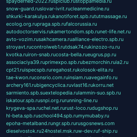
spayderhed-2022.ru
splclub.ru
stoppamedia.ru
snow-guard.ru
slovar-ivrit.ru
cleanmedicine.ru
shkurki-karakulya.ru
kanotiforet.spb.ru
tutmassage.ru
ecolog.org.ru
praga.spb.ru
falcorussia.ru
autodoctorservis.ru
kamertondom.spb.ru
net-life.net.ru
avto-vozim.ru
sakhcamera.ru
alliance-electro.spb.ru
stroyavt.ru
controlweb1.ru
tdsak74.ru
kinzozo-ru.ru
kvotka.ru
iron-snab.ru
costa-bella.ru
eugrus.pp.ru
associaciya39.ru
primexpo.spb.ru
bezmorchin.ru
ia2.ru
cpt21.ru
ispecspb.ru
regahost.ru
kolosok-elita.ru
tae-kwon.ru
consrio.com.ru
insiam.ru
avegainfo.ru
archery161.ru
bigencyclica.ru
vlast16.ru
korru.net
sarmiento.spb.su
extelopedia.ru
lammin-suo.spb.ru
iskatour.spb.ru
snpi.org.ru
running-line.ru
krygeva-spa.ru
chel.net.ru
rust-loco.ru
dugshop.ru
hl-beta.spb.ru
school494.spb.ru
mymubaby.ru
epoha-metalband.ru
ngr.spb.ru
rusgosnews.com
dieselvostok.ru
24hostel.msk.ru
w-dev.ru
f-ship.ru