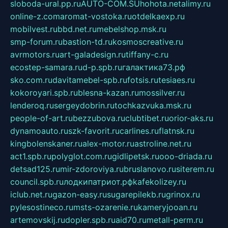
sloboda-ural.pp.ru
AUTO-COM.SU
hohota.net
alimy.ru
online-z.com
aromat-vostoka.ru
otdelkaexp.ru
mobilvest.ru
bbd.net.ru
mebelshop.msk.ru
smp-forum.ru
bastion-td.ru
kosmoscreative.ru
avrmotors.ru
art-galadesign.ru
tiffany-c.ru
ecostep-samara.ru
d-p.spb.ru
галактика73.рф
sko.com.ru
davitamebel-spb.ru
fotsis.ru
tesiaes.ru
kokoroyari.spb.ru
blesna-kazan.ru
mossilver.ru
lenderoq.ru
sergeydobrin.ru
tochkazvuka.msk.ru
people-of-art.ru
bezzubova.ru
clubtibet.ru
orior-aks.ru
dynamoauto.ru
szk-favorit.ru
carlines.ru
flatnsk.ru
kingbolenskaner.ru
alex-motor.ru
astroline.net.ru
act1.spb.ru
polyglot.com.ru
gidlipetsk.ru
ooo-driada.ru
detsad125.ru
mir-zdoroviya.ru
bruslanovo.ru
siterem.ru
council.spb.ru
лодкипатриот.рф
kafekolizey.ru
iclub.net.ru
gazon-easy.ru
sugarepilekb.ru
grinox.ru
pylesostineco.ru
msts-ozarenie.ru
kameryjooan.ru
artemovskij.ru
dopler.spb.ru
aid70.ru
metall-perm.ru