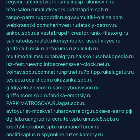
regsmi.ru
filmnetwork.ru
malinasp.ru
kinosvin.ru
h2o-salon.ru
malutkayork.ru
deltaprim.spb.ru
tango-perm.ru
gooddir.ru
sgv.su
multiki-online.com
webkrasotki.com
cherinvest.ru
detskiy-ostrov.ru
ankou.spb.ru
alvesta1.ru
pdf-creator.ru
nix-files.org.ru
sakhatoday.ru
elektrikersymboler.ru
sputnikyes.ru
golf2club.msk.ru
aeforums.ru
zallclub.ru
multimodal.msk.ru
habaigry.ru
haikko.ru
sobakopedia.ru
isz-fest.ru
ewnc.info
screensaver-clock.net.ru
volnav.spb.ru
comnat.ru
npf.net.ru
7bit.pp.ru
kalugatur.ru
tesiaes.ru
card.com.ru
kazanka.spb.ru
gildiya-kuznecov.ru
kameryboavision.ru
griffoncom.spb.ru
fabrika-emotsiy.ru
PARK-MATROSOVA.RU
agat.spb.ru
avtoyurist-moskva1.ru
hardware.org.ru
схема-авто.рф
dg-lab.ru
angrup.ru
recruiter.spb.ru
music8.spb.ru
krsk124.ru
kubok.spb.ru
romanofforex.ru
analitikaplus.ru
spyonline.ru
zosikamery.ru