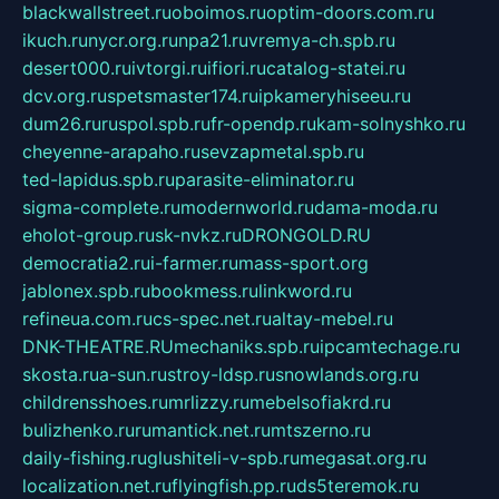
blackwallstreet.ru
oboimos.ru
optim-doors.com.ru
ikuch.ru
nycr.org.ru
npa21.ru
vremya-ch.spb.ru
desert000.ru
ivtorgi.ru
ifiori.ru
catalog-statei.ru
dcv.org.ru
spetsmaster174.ru
ipkameryhiseeu.ru
dum26.ru
ruspol.spb.ru
fr-opendp.ru
kam-solnyshko.ru
cheyenne-arapaho.ru
sevzapmetal.spb.ru
ted-lapidus.spb.ru
parasite-eliminator.ru
sigma-complete.ru
modernworld.ru
dama-moda.ru
eholot-group.ru
sk-nvkz.ru
DRONGOLD.RU
democratia2.ru
i-farmer.ru
mass-sport.org
jablonex.spb.ru
bookmess.ru
linkword.ru
refineua.com.ru
cs-spec.net.ru
altay-mebel.ru
DNK-THEATRE.RU
mechaniks.spb.ru
ipcamtechage.ru
skosta.ru
a-sun.ru
stroy-ldsp.ru
snowlands.org.ru
childrensshoes.ru
mrlizzy.ru
mebelsofiakrd.ru
bulizhenko.ru
rumantick.net.ru
mtszerno.ru
daily-fishing.ru
glushiteli-v-spb.ru
megasat.org.ru
localization.net.ru
flyingfish.pp.ru
ds5teremok.ru