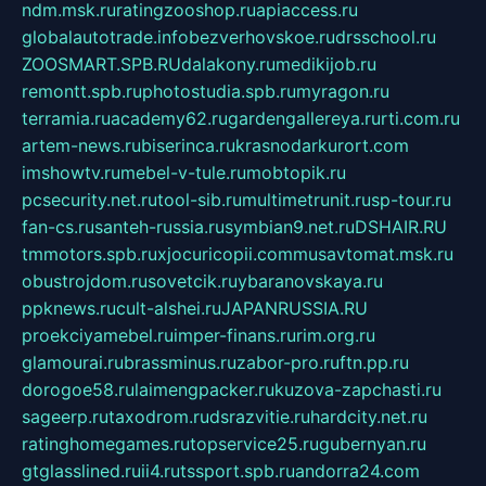
ndm.msk.ru
ratingzooshop.ru
apiaccess.ru
globalautotrade.info
bezverhovskoe.ru
drsschool.ru
ZOOSMART.SPB.RU
dalakony.ru
medikijob.ru
remontt.spb.ru
photostudia.spb.ru
myragon.ru
terramia.ru
academy62.ru
gardengallereya.ru
rti.com.ru
artem-news.ru
biserinca.ru
krasnodarkurort.com
imshowtv.ru
mebel-v-tule.ru
mobtopik.ru
pcsecurity.net.ru
tool-sib.ru
multimetrunit.ru
sp-tour.ru
fan-cs.ru
santeh-russia.ru
symbian9.net.ru
DSHAIR.RU
tmmotors.spb.ru
xjocuricopii.com
musavtomat.msk.ru
obustrojdom.ru
sovetcik.ru
ybaranovskaya.ru
ppknews.ru
cult-alshei.ru
JAPANRUSSIA.RU
proekciyamebel.ru
imper-finans.ru
rim.org.ru
glamourai.ru
brassminus.ru
zabor-pro.ru
ftn.pp.ru
dorogoe58.ru
laimengpacker.ru
kuzova-zapchasti.ru
sageerp.ru
taxodrom.ru
dsrazvitie.ru
hardcity.net.ru
ratinghomegames.ru
topservice25.ru
gubernyan.ru
gtglasslined.ru
ii4.ru
tssport.spb.ru
andorra24.com