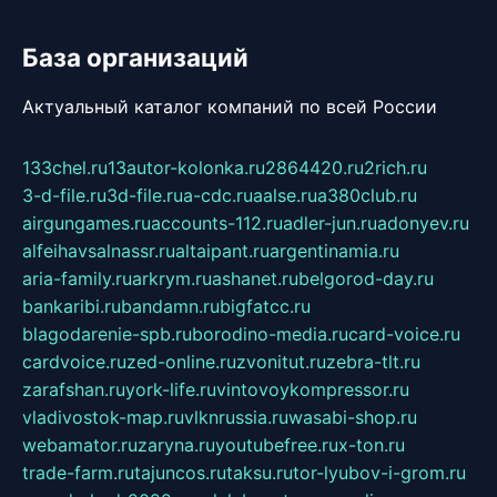
База организаций
Актуальный каталог компаний по всей России
133chel.ru
13autor-kolonka.ru
2864420.ru
2rich.ru
3-d-file.ru
3d-file.ru
a-cdc.ru
aalse.ru
a380club.ru
airgungames.ru
accounts-112.ru
adler-jun.ru
adonyev.ru
alfeihavsalnassr.ru
altaipant.ru
argentinamia.ru
aria-family.ru
arkrym.ru
ashanet.ru
belgorod-day.ru
bankaribi.ru
bandamn.ru
bigfatcc.ru
blagodarenie-spb.ru
borodino-media.ru
card-voice.ru
cardvoice.ru
zed-online.ru
zvonitut.ru
zebra-tlt.ru
zarafshan.ru
york-life.ru
vintovoykompressor.ru
vladivostok-map.ru
vlknrussia.ru
wasabi-shop.ru
webamator.ru
zaryna.ru
youtubefree.ru
x-ton.ru
trade-farm.ru
tajuncos.ru
taksu.ru
tor-lyubov-i-grom.ru