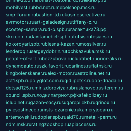
online-z.com
aromat-vostoka.ru
otdelkaexp.ru
mobilvest.ru
bbd.net.ru
mebelshop.msk.ru
smp-forum.ru
bastion-td.ru
kosmoscreative.ru
avrmotors.ru
art-galadesign.ru
tiffany-c.ru
ecostep-samara.ru
d-p.spb.ru
галактика73.рф
sko.com.ru
davitamebel-spb.ru
fotsis.ru
tesiaes.ru
kokoroyari.spb.ru
blesna-kazan.ru
mossilver.ru
lenderoq.ru
sergeydobrin.ru
tochkazvuka.msk.ru
people-of-art.ru
bezzubova.ru
clubtibet.ru
orior-aks.ru
dynamoauto.ru
szk-favorit.ru
carlines.ru
flatnsk.ru
kingbolenskaner.ru
alex-motor.ru
astroline.net.ru
act1.spb.ru
polyglot.com.ru
gidlipetsk.ru
ooo-driada.ru
detsad125.ru
mir-zdoroviya.ru
bruslanovo.ru
siterem.ru
council.spb.ru
лодкипатриот.рф
kafekolizey.ru
iclub.net.ru
gazon-easy.ru
sugarepilekb.ru
grinox.ru
pylesostineco.ru
msts-ozarenie.ru
kameryjooan.ru
artemovskij.ru
dopler.spb.ru
aid70.ru
metall-perm.ru
ndm.msk.ru
ratingzooshop.ru
apiaccess.ru