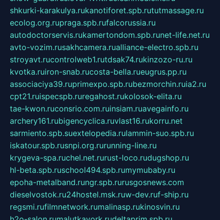
shkurki-karakulya.ru
kanotiforet.spb.ru
tutmassage.ru
ecolog.org.ru
praga.spb.ru
falcorussia.ru
autodoctorservis.ru
kamertondom.spb.ru
net-life.net.ru
avto-vozim.ru
sakhcamera.ru
alliance-electro.spb.ru
stroyavt.ru
controlweb1.ru
tdsak74.ru
kinzozo-ru.ru
kvotka.ru
iron-snab.ru
costa-bella.ru
eugrus.pp.ru
associaciya39.ru
primexpo.spb.ru
bezmorchin.ru
ia2.ru
cpt21.ru
ispecspb.ru
regahost.ru
kolosok-elita.ru
tae-kwon.ru
consrio.com.ru
insiam.ru
avegainfo.ru
archery161.ru
bigencyclica.ru
vlast16.ru
korru.net
sarmiento.spb.su
extelopedia.ru
lammin-suo.spb.ru
iskatour.spb.ru
snpi.org.ru
running-line.ru
krygeva-spa.ru
chel.net.ru
rust-loco.ru
dugshop.ru
hl-beta.spb.ru
school494.spb.ru
mymubaby.ru
epoha-metalband.ru
ngr.spb.ru
rusgosnews.com
dieselvostok.ru
24hostel.msk.ru
w-dev.ru
f-ship.ru
regsmi.ru
filmnetwork.ru
malinasp.ru
kinosvin.ru
h2o-salon.ru
malutkayork.ru
deltaprim.spb.ru