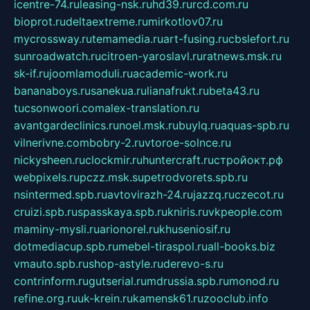
icentre-74.ru
leasing-nsk.ru
hd39.ru
rcd.com.ru
bioprot.ru
deltaextreme.ru
mirkotlov07.ru
mycrossway.ru
temamedia.ru
art-fusing.ru
cbslefort.ru
sunroadwatch.ru
citroen-yaroslavl.ru
ratnews.msk.ru
sk-if.ru
joomlamoduli.ru
academic-work.ru
bananaboys.ru
sanekua.ru
lianafrukt.ru
beta43.ru
tucsonwoori.com
alex-translation.ru
avantgardeclinics.ru
noel.msk.ru
buylq.ru
aquas-spb.ru
vilnerivne.com
bobry-2.ru
vtoroe-solnce.ru
nickysheen.ru
clockmir.ru
huntercraft.ru
стройокт.рф
webpixels.ru
pczz.msk.su
petrodvorets.spb.ru
nsintermed.spb.ru
avtovirazh-24.ru
jazzq.ru
czecot.ru
cruizi.spb.ru
spasskaya.spb.ru
kniris.ru
vkpeople.com
maminy-mysli.ru
arionorel.ru
khuseniosif.ru
dotmediacup.spb.ru
mebel-tiraspol.ru
all-books.biz
vmauto.spb.ru
shop-astyle.ru
derevo-s.ru
contrinform.ru
gutserial.ru
mdrussia.spb.ru
monod.ru
refine.org.ru
uk-krein.ru
kamensk61.ru
zooclub.info