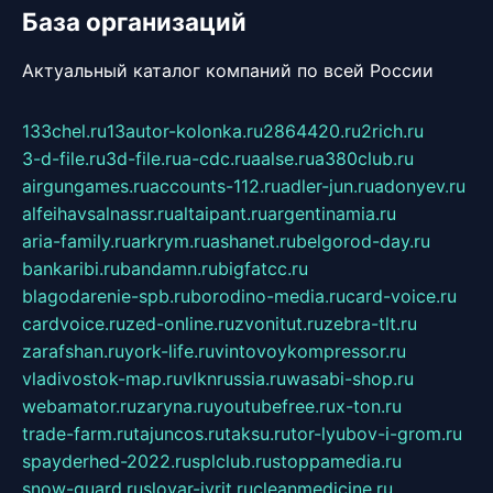
База организаций
Актуальный каталог компаний по всей России
133chel.ru
13autor-kolonka.ru
2864420.ru
2rich.ru
3-d-file.ru
3d-file.ru
a-cdc.ru
aalse.ru
a380club.ru
airgungames.ru
accounts-112.ru
adler-jun.ru
adonyev.ru
alfeihavsalnassr.ru
altaipant.ru
argentinamia.ru
aria-family.ru
arkrym.ru
ashanet.ru
belgorod-day.ru
bankaribi.ru
bandamn.ru
bigfatcc.ru
blagodarenie-spb.ru
borodino-media.ru
card-voice.ru
cardvoice.ru
zed-online.ru
zvonitut.ru
zebra-tlt.ru
zarafshan.ru
york-life.ru
vintovoykompressor.ru
vladivostok-map.ru
vlknrussia.ru
wasabi-shop.ru
webamator.ru
zaryna.ru
youtubefree.ru
x-ton.ru
trade-farm.ru
tajuncos.ru
taksu.ru
tor-lyubov-i-grom.ru
spayderhed-2022.ru
splclub.ru
stoppamedia.ru
snow-guard.ru
slovar-ivrit.ru
cleanmedicine.ru