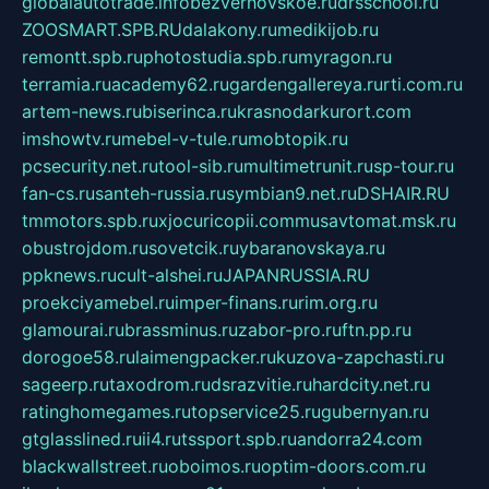
globalautotrade.info
bezverhovskoe.ru
drsschool.ru
ZOOSMART.SPB.RU
dalakony.ru
medikijob.ru
remontt.spb.ru
photostudia.spb.ru
myragon.ru
terramia.ru
academy62.ru
gardengallereya.ru
rti.com.ru
artem-news.ru
biserinca.ru
krasnodarkurort.com
imshowtv.ru
mebel-v-tule.ru
mobtopik.ru
pcsecurity.net.ru
tool-sib.ru
multimetrunit.ru
sp-tour.ru
fan-cs.ru
santeh-russia.ru
symbian9.net.ru
DSHAIR.RU
tmmotors.spb.ru
xjocuricopii.com
musavtomat.msk.ru
obustrojdom.ru
sovetcik.ru
ybaranovskaya.ru
ppknews.ru
cult-alshei.ru
JAPANRUSSIA.RU
proekciyamebel.ru
imper-finans.ru
rim.org.ru
glamourai.ru
brassminus.ru
zabor-pro.ru
ftn.pp.ru
dorogoe58.ru
laimengpacker.ru
kuzova-zapchasti.ru
sageerp.ru
taxodrom.ru
dsrazvitie.ru
hardcity.net.ru
ratinghomegames.ru
topservice25.ru
gubernyan.ru
gtglasslined.ru
ii4.ru
tssport.spb.ru
andorra24.com
blackwallstreet.ru
oboimos.ru
optim-doors.com.ru