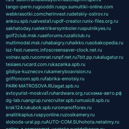
tango-perm.ru
gooddir.ru
sgv.su
multiki-online.com
webkrasotki.com
cherinvest.ru
detskiy-ostrov.ru
ankou.spb.ru
alvesta1.ru
pdf-creator.ru
nix-files.org.ru
sakhatoday.ru
elektrikersymboler.ru
sputnikyes.ru
golf2club.msk.ru
aeforums.ru
zallclub.ru
multimodal.msk.ru
habaigry.ru
haikko.ru
sobakopedia.ru
isz-fest.ru
ewnc.info
screensaver-clock.net.ru
volnav.spb.ru
comnat.ru
npf.net.ru
7bit.pp.ru
kalugatur.ru
tesiaes.ru
card.com.ru
kazanka.spb.ru
gildiya-kuznecov.ru
kameryboavision.ru
griffoncom.spb.ru
fabrika-emotsiy.ru
PARK-MATROSOVA.RU
agat.spb.ru
avtoyurist-moskva1.ru
hardware.org.ru
схема-авто.рф
dg-lab.ru
angrup.ru
recruiter.spb.ru
music8.spb.ru
krsk124.ru
kubok.spb.ru
romanofforex.ru
analitikaplus.ru
spyonline.ru
zosikamery.ru
sloboda-ural.pp.ru
AUTO-COM.SU
hohota.net
alimy.ru