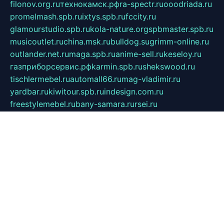
filonov.org.ru
технокамск.рф
ra-spectr.ru
ooodriada.ru
promelmash.spb.ru
ixtys.spb.ru
fccity.ru
glamourstudio.spb.ru
kola-nature.org
spbmaster.spb.ru
musicoutlet.ru
china.msk.ru
bulldog.su
grimm-online.ru
outlander.net.ru
maga.spb.ru
anime-sell.ru
keseloy.ru
газприборсервис.рф
karmin.spb.ru
shekswood.ru
tischlermebel.ru
automall66.ru
mag-vladimir.ru
yardbar.ru
kiwitour.spb.ru
indesign.com.ru
freestylemebel.ru
bany-samara.ru
rsei.ru
naidisvoyput.ru
mgsn-invest.ru
ipkamerasannce.ru
alicante-house.ru
ibelka74.ru
cozyhouse.info
vlkargalev-studio.ru
700mb.ru
figura-ufa.ru
alina-live.ru
belarusiannews.ru
womenknow.ru
dos-vniimk.ru
sega.net.ru
dv.net.ru
phenomenonsofhistory.com
telesputnik.net.ru
wall.pp.ru
pylesosroidmi.ru
gtc-clan.ru
cligs.ru
bibikazap.ru
popova.org.ru
netwhistler.spb.ru
bellvil.ru
bonzon.ru
iss-vladik.ru
defiparis.net.ru
las-gryzas.ru
amku.ru