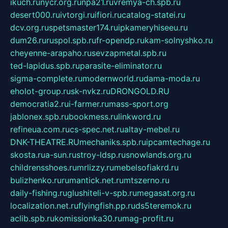
ikuch.ru
nycr.org.ru
npa21.ru
vremya-ch.spb.ru
desert000.ru
ivtorgi.ru
ifiori.ru
catalog-statei.ru
dcv.org.ru
spetsmaster174.ru
ipkameryhiseeu.ru
dum26.ru
ruspol.spb.ru
fr-opendp.ru
kam-solnyshko.ru
cheyenne-arapaho.ru
sevzapmetal.spb.ru
ted-lapidus.spb.ru
parasite-eliminator.ru
sigma-complete.ru
modernworld.ru
dama-moda.ru
eholot-group.ru
sk-nvkz.ru
DRONGOLD.RU
democratia2.ru
i-farmer.ru
mass-sport.org
jablonex.spb.ru
bookmess.ru
linkword.ru
refineua.com.ru
cs-spec.net.ru
altay-mebel.ru
DNK-THEATRE.RU
mechaniks.spb.ru
ipcamtechage.ru
skosta.ru
a-sun.ru
stroy-ldsp.ru
snowlands.org.ru
childrensshoes.ru
mrlizzy.ru
mebelsofiakrd.ru
bulizhenko.ru
rumantick.net.ru
mtszerno.ru
daily-fishing.ru
glushiteli-v-spb.ru
megasat.org.ru
localization.net.ru
flyingfish.pp.ru
ds5teremok.ru
aclib.spb.ru
komissionka30.ru
mag-profit.ru