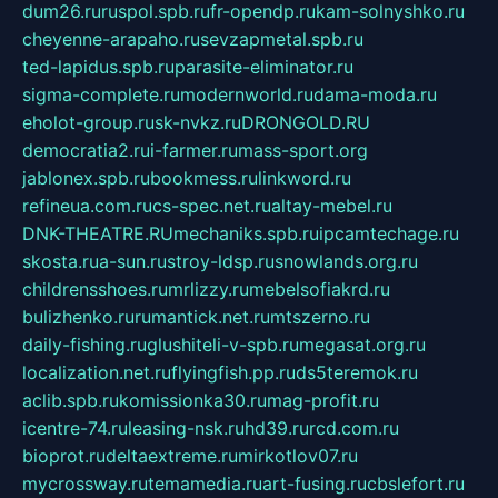
dum26.ru
ruspol.spb.ru
fr-opendp.ru
kam-solnyshko.ru
cheyenne-arapaho.ru
sevzapmetal.spb.ru
ted-lapidus.spb.ru
parasite-eliminator.ru
sigma-complete.ru
modernworld.ru
dama-moda.ru
eholot-group.ru
sk-nvkz.ru
DRONGOLD.RU
democratia2.ru
i-farmer.ru
mass-sport.org
jablonex.spb.ru
bookmess.ru
linkword.ru
refineua.com.ru
cs-spec.net.ru
altay-mebel.ru
DNK-THEATRE.RU
mechaniks.spb.ru
ipcamtechage.ru
skosta.ru
a-sun.ru
stroy-ldsp.ru
snowlands.org.ru
childrensshoes.ru
mrlizzy.ru
mebelsofiakrd.ru
bulizhenko.ru
rumantick.net.ru
mtszerno.ru
daily-fishing.ru
glushiteli-v-spb.ru
megasat.org.ru
localization.net.ru
flyingfish.pp.ru
ds5teremok.ru
aclib.spb.ru
komissionka30.ru
mag-profit.ru
icentre-74.ru
leasing-nsk.ru
hd39.ru
rcd.com.ru
bioprot.ru
deltaextreme.ru
mirkotlov07.ru
mycrossway.ru
temamedia.ru
art-fusing.ru
cbslefort.ru