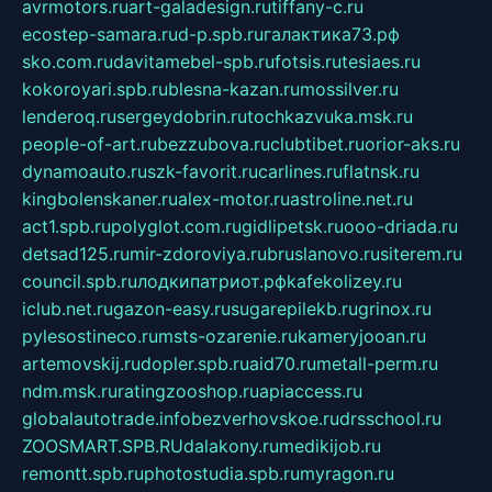
avrmotors.ru
art-galadesign.ru
tiffany-c.ru
ecostep-samara.ru
d-p.spb.ru
галактика73.рф
sko.com.ru
davitamebel-spb.ru
fotsis.ru
tesiaes.ru
kokoroyari.spb.ru
blesna-kazan.ru
mossilver.ru
lenderoq.ru
sergeydobrin.ru
tochkazvuka.msk.ru
people-of-art.ru
bezzubova.ru
clubtibet.ru
orior-aks.ru
dynamoauto.ru
szk-favorit.ru
carlines.ru
flatnsk.ru
kingbolenskaner.ru
alex-motor.ru
astroline.net.ru
act1.spb.ru
polyglot.com.ru
gidlipetsk.ru
ooo-driada.ru
detsad125.ru
mir-zdoroviya.ru
bruslanovo.ru
siterem.ru
council.spb.ru
лодкипатриот.рф
kafekolizey.ru
iclub.net.ru
gazon-easy.ru
sugarepilekb.ru
grinox.ru
pylesostineco.ru
msts-ozarenie.ru
kameryjooan.ru
artemovskij.ru
dopler.spb.ru
aid70.ru
metall-perm.ru
ndm.msk.ru
ratingzooshop.ru
apiaccess.ru
globalautotrade.info
bezverhovskoe.ru
drsschool.ru
ZOOSMART.SPB.RU
dalakony.ru
medikijob.ru
remontt.spb.ru
photostudia.spb.ru
myragon.ru