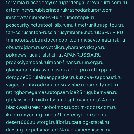
terramia.ru
academy62.ru
gardengallereya.ru
rti.com.ru
artem-news.ru
biserinca.ru
krasnodarkurort.com
imshowtv.ru
mebel-v-tule.ru
mobtopik.ru
pcsecurity.net.ru
tool-sib.ru
multimetrunit.ru
sp-tour.ru
fan-cs.ru
santeh-russia.ru
symbian9.net.ru
DSHAIR.RU
tmmotors.spb.ru
xjocuricopii.com
musavtomat.msk.ru
obustrojdom.ru
sovetcik.ru
ybaranovskaya.ru
ppknews.ru
cult-alshei.ru
JAPANRUSSIA.RU
proekciyamebel.ru
imper-finans.ru
rim.org.ru
glamourai.ru
brassminus.ru
zabor-pro.ru
ftn.pp.ru
dorogoe58.ru
laimengpacker.ru
kuzova-zapchasti.ru
sageerp.ru
taxodrom.ru
dsrazvitie.ru
hardcity.net.ru
ratinghomegames.ru
topservice25.ru
gubernyan.ru
gtglasslined.ru
ii4.ru
tssport.spb.ru
andorra24.com
blackwallstreet.ru
oboimos.ru
optim-doors.com.ru
ikuch.ru
nycr.org.ru
npa21.ru
vremya-ch.spb.ru
desert000.ru
ivtorgi.ru
ifiori.ru
catalog-statei.ru
dcv.org.ru
spetsmaster174.ru
ipkameryhiseeu.ru