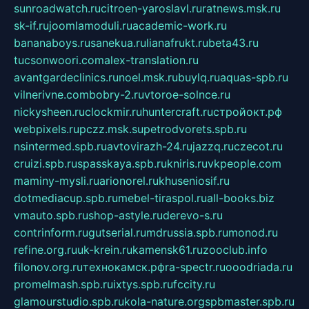
sunroadwatch.ru
citroen-yaroslavl.ru
ratnews.msk.ru
sk-if.ru
joomlamoduli.ru
academic-work.ru
bananaboys.ru
sanekua.ru
lianafrukt.ru
beta43.ru
tucsonwoori.com
alex-translation.ru
avantgardeclinics.ru
noel.msk.ru
buylq.ru
aquas-spb.ru
vilnerivne.com
bobry-2.ru
vtoroe-solnce.ru
nickysheen.ru
clockmir.ru
huntercraft.ru
стройокт.рф
webpixels.ru
pczz.msk.su
petrodvorets.spb.ru
nsintermed.spb.ru
avtovirazh-24.ru
jazzq.ru
czecot.ru
cruizi.spb.ru
spasskaya.spb.ru
kniris.ru
vkpeople.com
maminy-mysli.ru
arionorel.ru
khuseniosif.ru
dotmediacup.spb.ru
mebel-tiraspol.ru
all-books.biz
vmauto.spb.ru
shop-astyle.ru
derevo-s.ru
contrinform.ru
gutserial.ru
mdrussia.spb.ru
monod.ru
refine.org.ru
uk-krein.ru
kamensk61.ru
zooclub.info
filonov.org.ru
технокамск.рф
ra-spectr.ru
ooodriada.ru
promelmash.spb.ru
ixtys.spb.ru
fccity.ru
glamourstudio.spb.ru
kola-nature.org
spbmaster.spb.ru