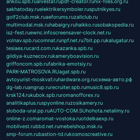
ankou.spb.ru
alvesta1.ru
pdf-creator.ru
nix-files.org.ru
sakhatoday.ru
elektrikersymboler.ru
sputnikyes.ru
golf2club.msk.ru
aeforums.ru
zallclub.ru
multimodal.msk.ru
habaigry.ru
haikko.ru
sobakopedia.ru
isz-fest.ru
ewnc.info
screensaver-clock.net.ru
volnav.spb.ru
comnat.ru
npf.net.ru
7bit.pp.ru
kalugatur.ru
tesiaes.ru
card.com.ru
kazanka.spb.ru
gildiya-kuznecov.ru
kameryboavision.ru
griffoncom.spb.ru
fabrika-emotsiy.ru
PARK-MATROSOVA.RU
agat.spb.ru
avtoyurist-moskva1.ru
hardware.org.ru
схема-авто.рф
dg-lab.ru
angrup.ru
recruiter.spb.ru
music8.spb.ru
krsk124.ru
kubok.spb.ru
romanofforex.ru
analitikaplus.ru
spyonline.ru
zosikamery.ru
sloboda-ural.pp.ru
AUTO-COM.SU
hohota.net
alimy.ru
online-z.com
aromat-vostoka.ru
otdelkaexp.ru
mobilvest.ru
bbd.net.ru
mebelshop.msk.ru
smp-forum.ru
bastion-td.ru
kosmoscreative.ru