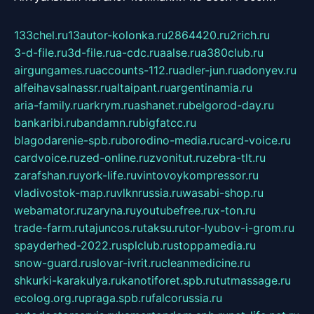
133chel.ru
13autor-kolonka.ru
2864420.ru
2rich.ru
3-d-file.ru
3d-file.ru
a-cdc.ru
aalse.ru
a380club.ru
airgungames.ru
accounts-112.ru
adler-jun.ru
adonyev.ru
alfeihavsalnassr.ru
altaipant.ru
argentinamia.ru
aria-family.ru
arkrym.ru
ashanet.ru
belgorod-day.ru
bankaribi.ru
bandamn.ru
bigfatcc.ru
blagodarenie-spb.ru
borodino-media.ru
card-voice.ru
cardvoice.ru
zed-online.ru
zvonitut.ru
zebra-tlt.ru
zarafshan.ru
york-life.ru
vintovoykompressor.ru
vladivostok-map.ru
vlknrussia.ru
wasabi-shop.ru
webamator.ru
zaryna.ru
youtubefree.ru
x-ton.ru
trade-farm.ru
tajuncos.ru
taksu.ru
tor-lyubov-i-grom.ru
spayderhed-2022.ru
splclub.ru
stoppamedia.ru
snow-guard.ru
slovar-ivrit.ru
cleanmedicine.ru
shkurki-karakulya.ru
kanotiforet.spb.ru
tutmassage.ru
ecolog.org.ru
praga.spb.ru
falcorussia.ru