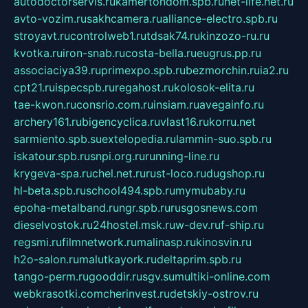
autodoctorservis.ru
kamertondom.spb.ru
net-life.net.ru
avto-vozim.ru
sakhcamera.ru
alliance-electro.spb.ru
stroyavt.ru
controlweb1.ru
tdsak74.ru
kinzozo-ru.ru
kvotka.ru
iron-snab.ru
costa-bella.ru
eugrus.pp.ru
associaciya39.ru
primexpo.spb.ru
bezmorchin.ru
ia2.ru
cpt21.ru
ispecspb.ru
regahost.ru
kolosok-elita.ru
tae-kwon.ru
consrio.com.ru
insiam.ru
avegainfo.ru
archery161.ru
bigencyclica.ru
vlast16.ru
korru.net
sarmiento.spb.su
extelopedia.ru
lammin-suo.spb.ru
iskatour.spb.ru
snpi.org.ru
running-line.ru
krygeva-spa.ru
chel.net.ru
rust-loco.ru
dugshop.ru
hl-beta.spb.ru
school494.spb.ru
mymubaby.ru
epoha-metalband.ru
ngr.spb.ru
rusgosnews.com
dieselvostok.ru
24hostel.msk.ru
w-dev.ru
f-ship.ru
regsmi.ru
filmnetwork.ru
malinasp.ru
kinosvin.ru
h2o-salon.ru
malutkayork.ru
deltaprim.spb.ru
tango-perm.ru
gooddir.ru
sgv.su
multiki-online.com
webkrasotki.com
cherinvest.ru
detskiy-ostrov.ru