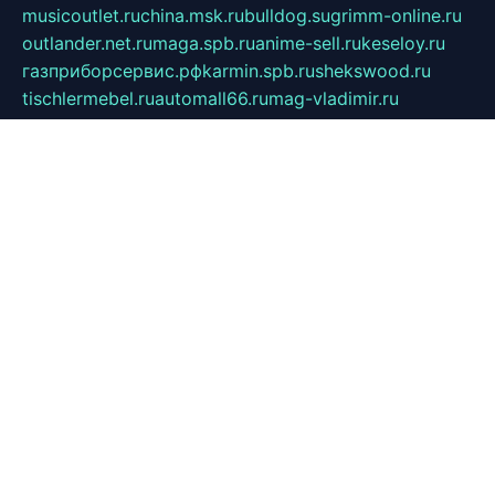
musicoutlet.ru
china.msk.ru
bulldog.su
grimm-online.ru
outlander.net.ru
maga.spb.ru
anime-sell.ru
keseloy.ru
газприборсервис.рф
karmin.spb.ru
shekswood.ru
tischlermebel.ru
automall66.ru
mag-vladimir.ru
yardbar.ru
kiwitour.spb.ru
indesign.com.ru
freestylemebel.ru
bany-samara.ru
rsei.ru
naidisvoyput.ru
mgsn-invest.ru
ipkamerasannce.ru
alicante-house.ru
ibelka74.ru
cozyhouse.info
vlkargalev-studio.ru
700mb.ru
figura-ufa.ru
alina-live.ru
belarusiannews.ru
womenknow.ru
dos-vniimk.ru
sega.net.ru
dv.net.ru
phenomenonsofhistory.com
telesputnik.net.ru
wall.pp.ru
pylesosroidmi.ru
gtc-clan.ru
cligs.ru
bibikazap.ru
popova.org.ru
netwhistler.spb.ru
bellvil.ru
bonzon.ru
iss-vladik.ru
defiparis.net.ru
las-gryzas.ru
amku.ru
electednews.spb.ru
feather.org.ru
spar72.ru
tankiigri.ru
dominus.com.ru
ibtree.ru
sanykool.pp.ru
unixlib.org.ru
menatep.spb.ru
gartenterrassen.ru
printeka.ru