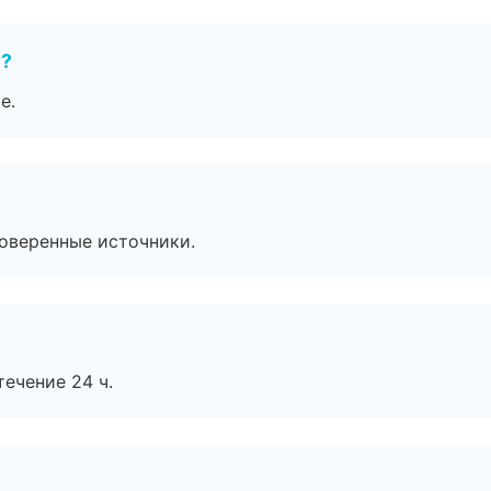
е?
е.
роверенные источники.
течение 24 ч.