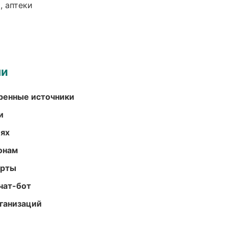
, аптеки
ми
еренные источники
и
иях
онам
арты
чат-бот
ганизаций