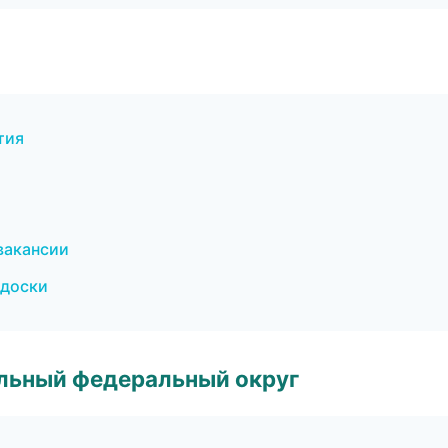
тия
 вакансии
 доски
альный федеральный округ