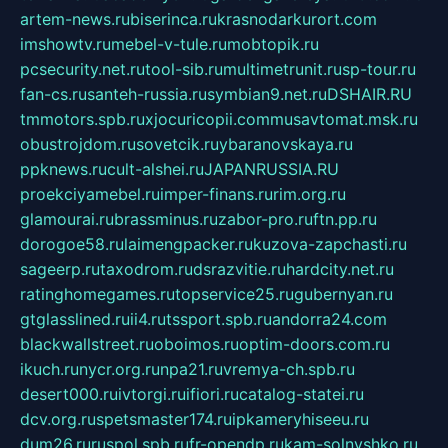
artem-news.ru
biserinca.ru
krasnodarkurort.com
imshowtv.ru
mebel-v-tule.ru
mobtopik.ru
pcsecurity.net.ru
tool-sib.ru
multimetrunit.ru
sp-tour.ru
fan-cs.ru
santeh-russia.ru
symbian9.net.ru
DSHAIR.RU
tmmotors.spb.ru
xjocuricopii.com
musavtomat.msk.ru
obustrojdom.ru
sovetcik.ru
ybaranovskaya.ru
ppknews.ru
cult-alshei.ru
JAPANRUSSIA.RU
proekciyamebel.ru
imper-finans.ru
rim.org.ru
glamourai.ru
brassminus.ru
zabor-pro.ru
ftn.pp.ru
dorogoe58.ru
laimengpacker.ru
kuzova-zapchasti.ru
sageerp.ru
taxodrom.ru
dsrazvitie.ru
hardcity.net.ru
ratinghomegames.ru
topservice25.ru
gubernyan.ru
gtglasslined.ru
ii4.ru
tssport.spb.ru
andorra24.com
blackwallstreet.ru
oboimos.ru
optim-doors.com.ru
ikuch.ru
nycr.org.ru
npa21.ru
vremya-ch.spb.ru
desert000.ru
ivtorgi.ru
ifiori.ru
catalog-statei.ru
dcv.org.ru
spetsmaster174.ru
ipkameryhiseeu.ru
dum26.ru
ruspol.spb.ru
fr-opendp.ru
kam-solnyshko.ru