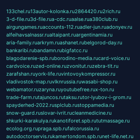
133chel.ru
13autor-kolonka.ru
2864420.ru
2rich.ru
3-d-file.ru
3d-file.ru
a-cdc.ru
aalse.ru
a380club.ru
airgungames.ru
accounts-112.ru
adler-jun.ru
adonyev.ru
alfeihavsalnassr.ru
altaipant.ru
argentinamia.ru
aria-family.ru
arkrym.ru
ashanet.ru
belgorod-day.ru
bankaribi.ru
bandamn.ru
bigfatcc.ru
blagodarenie-spb.ru
borodino-media.ru
card-voice.ru
cardvoice.ru
zed-online.ru
zvonitut.ru
zebra-tlt.ru
zarafshan.ru
york-life.ru
vintovoykompressor.ru
vladivostok-map.ru
vlknrussia.ru
wasabi-shop.ru
webamator.ru
zaryna.ru
youtubefree.ru
x-ton.ru
trade-farm.ru
tajuncos.ru
taksu.ru
tor-lyubov-i-grom.ru
spayderhed-2022.ru
splclub.ru
stoppamedia.ru
snow-guard.ru
slovar-ivrit.ru
cleanmedicine.ru
shkurki-karakulya.ru
kanotiforet.spb.ru
tutmassage.ru
ecolog.org.ru
praga.spb.ru
falcorussia.ru
autodoctorservis.ru
kamertondom.spb.ru
net-life.net.ru