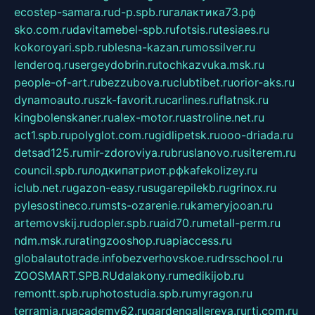
ecostep-samara.ru
d-p.spb.ru
галактика73.рф
sko.com.ru
davitamebel-spb.ru
fotsis.ru
tesiaes.ru
kokoroyari.spb.ru
blesna-kazan.ru
mossilver.ru
lenderoq.ru
sergeydobrin.ru
tochkazvuka.msk.ru
people-of-art.ru
bezzubova.ru
clubtibet.ru
orior-aks.ru
dynamoauto.ru
szk-favorit.ru
carlines.ru
flatnsk.ru
kingbolenskaner.ru
alex-motor.ru
astroline.net.ru
act1.spb.ru
polyglot.com.ru
gidlipetsk.ru
ooo-driada.ru
detsad125.ru
mir-zdoroviya.ru
bruslanovo.ru
siterem.ru
council.spb.ru
лодкипатриот.рф
kafekolizey.ru
iclub.net.ru
gazon-easy.ru
sugarepilekb.ru
grinox.ru
pylesostineco.ru
msts-ozarenie.ru
kameryjooan.ru
artemovskij.ru
dopler.spb.ru
aid70.ru
metall-perm.ru
ndm.msk.ru
ratingzooshop.ru
apiaccess.ru
globalautotrade.info
bezverhovskoe.ru
drsschool.ru
ZOOSMART.SPB.RU
dalakony.ru
medikijob.ru
remontt.spb.ru
photostudia.spb.ru
myragon.ru
terramia.ru
academy62.ru
gardengallereya.ru
rti.com.ru