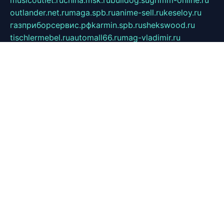
musicoutlet.ru
china.msk.ru
bulldog.su
grimm-online.ru
outlander.net.ru
maga.spb.ru
anime-sell.ru
keseloy.ru
газприборсервис.рф
karmin.spb.ru
shekswood.ru
tischlermebel.ru
automall66.ru
mag-vladimir.ru
yardbar.ru
kiwitour.spb.ru
indesign.com.ru
freestylemebel.ru
bany-samara.ru
rsei.ru
naidisvoyput.ru
mgsn-invest.ru
ipkamerasannce.ru
alicante-house.ru
ibelka74.ru
cozyhouse.info
vlkargalev-studio.ru
700mb.ru
figura-ufa.ru
alina-live.ru
belarusiannews.ru
womenknow.ru
dos-vniimk.ru
sega.net.ru
dv.net.ru
phenomenonsofhistory.com
telesputnik.net.ru
wall.pp.ru
pylesosroidmi.ru
gtc-clan.ru
cligs.ru
bibikazap.ru
popova.org.ru
netwhistler.spb.ru
bellvil.ru
bonzon.ru
iss-vladik.ru
defiparis.net.ru
las-gryzas.ru
amku.ru
electednews.spb.ru
feather.org.ru
spar72.ru
tankiigri.ru
dominus.com.ru
ibtree.ru
sanykool.pp.ru
unixlib.org.ru
menatep.spb.ru
gartenterrassen.ru
printeka.ru