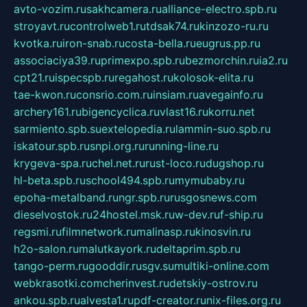
avto-vozim.ru
sakhcamera.ru
alliance-electro.spb.ru
stroyavt.ru
controlweb1.ru
tdsak74.ru
kinzozo-ru.ru
kvotka.ru
iron-snab.ru
costa-bella.ru
eugrus.pp.ru
associaciya39.ru
primexpo.spb.ru
bezmorchin.ru
ia2.ru
cpt21.ru
ispecspb.ru
regahost.ru
kolosok-elita.ru
tae-kwon.ru
consrio.com.ru
insiam.ru
avegainfo.ru
archery161.ru
bigencyclica.ru
vlast16.ru
korru.net
sarmiento.spb.su
extelopedia.ru
lammin-suo.spb.ru
iskatour.spb.ru
snpi.org.ru
running-line.ru
krygeva-spa.ru
chel.net.ru
rust-loco.ru
dugshop.ru
hl-beta.spb.ru
school494.spb.ru
mymubaby.ru
epoha-metalband.ru
ngr.spb.ru
rusgosnews.com
dieselvostok.ru
24hostel.msk.ru
w-dev.ru
f-ship.ru
regsmi.ru
filmnetwork.ru
malinasp.ru
kinosvin.ru
h2o-salon.ru
malutkayork.ru
deltaprim.spb.ru
tango-perm.ru
gooddir.ru
sgv.su
multiki-online.com
webkrasotki.com
cherinvest.ru
detskiy-ostrov.ru
ankou.spb.ru
alvesta1.ru
pdf-creator.ru
nix-files.org.ru