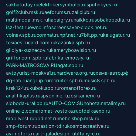
sakhatoday.ru
elektrikersymboler.ru
sputnikyes.ru
golf2club.msk.ru
aeforums.ru
zallclub.ru
multimodal.msk.ru
habaigry.ru
haikko.ru
sobakopedia.ru
isz-fest.ru
ewnc.info
screensaver-clock.net.ru
volnav.spb.ru
comnat.ru
npf.net.ru
7bit.pp.ru
kalugatur.ru
tesiaes.ru
card.com.ru
kazanka.spb.ru
gildiya-kuznecov.ru
kameryboavision.ru
griffoncom.spb.ru
fabrika-emotsiy.ru
PARK-MATROSOVA.RU
agat.spb.ru
avtoyurist-moskva1.ru
hardware.org.ru
схема-авто.рф
dg-lab.ru
angrup.ru
recruiter.spb.ru
music8.spb.ru
krsk124.ru
kubok.spb.ru
romanofforex.ru
analitikaplus.ru
spyonline.ru
zosikamery.ru
sloboda-ural.pp.ru
AUTO-COM.SU
hohota.net
alimy.ru
online-z.com
aromat-vostoka.ru
otdelkaexp.ru
mobilvest.ru
bbd.net.ru
mebelshop.msk.ru
smp-forum.ru
bastion-td.ru
kosmoscreative.ru
avrmotors.ru
art-galadesign.ru
tiffany-c.ru