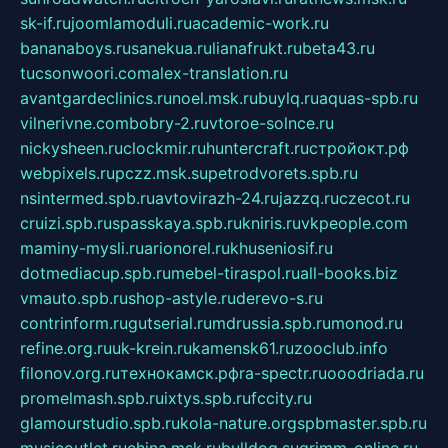
sk-if.ru
joomlamoduli.ru
academic-work.ru
bananaboys.ru
sanekua.ru
lianafrukt.ru
beta43.ru
tucsonwoori.com
alex-translation.ru
avantgardeclinics.ru
noel.msk.ru
buylq.ru
aquas-spb.ru
vilnerivne.com
bobry-2.ru
vtoroe-solnce.ru
nickysheen.ru
clockmir.ru
huntercraft.ru
стройокт.рф
webpixels.ru
pczz.msk.su
petrodvorets.spb.ru
nsintermed.spb.ru
avtovirazh-24.ru
jazzq.ru
czecot.ru
cruizi.spb.ru
spasskaya.spb.ru
kniris.ru
vkpeople.com
maminy-mysli.ru
arionorel.ru
khuseniosif.ru
dotmediacup.spb.ru
mebel-tiraspol.ru
all-books.biz
vmauto.spb.ru
shop-astyle.ru
derevo-s.ru
contrinform.ru
gutserial.ru
mdrussia.spb.ru
monod.ru
refine.org.ru
uk-krein.ru
kamensk61.ru
zooclub.info
filonov.org.ru
технокамск.рф
ra-spectr.ru
ooodriada.ru
promelmash.spb.ru
ixtys.spb.ru
fccity.ru
glamourstudio.spb.ru
kola-nature.org
spbmaster.spb.ru