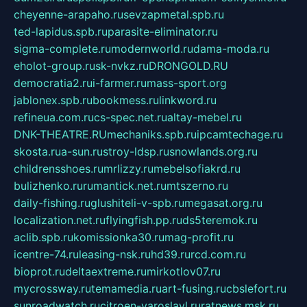
cheyenne-arapaho.ru
sevzapmetal.spb.ru
ted-lapidus.spb.ru
parasite-eliminator.ru
sigma-complete.ru
modernworld.ru
dama-moda.ru
eholot-group.ru
sk-nvkz.ru
DRONGOLD.RU
democratia2.ru
i-farmer.ru
mass-sport.org
jablonex.spb.ru
bookmess.ru
linkword.ru
refineua.com.ru
cs-spec.net.ru
altay-mebel.ru
DNK-THEATRE.RU
mechaniks.spb.ru
ipcamtechage.ru
skosta.ru
a-sun.ru
stroy-ldsp.ru
snowlands.org.ru
childrensshoes.ru
mrlizzy.ru
mebelsofiakrd.ru
bulizhenko.ru
rumantick.net.ru
mtszerno.ru
daily-fishing.ru
glushiteli-v-spb.ru
megasat.org.ru
localization.net.ru
flyingfish.pp.ru
ds5teremok.ru
aclib.spb.ru
komissionka30.ru
mag-profit.ru
icentre-74.ru
leasing-nsk.ru
hd39.ru
rcd.com.ru
bioprot.ru
deltaextreme.ru
mirkotlov07.ru
mycrossway.ru
temamedia.ru
art-fusing.ru
cbslefort.ru
sunroadwatch.ru
citroen-yaroslavl.ru
ratnews.msk.ru