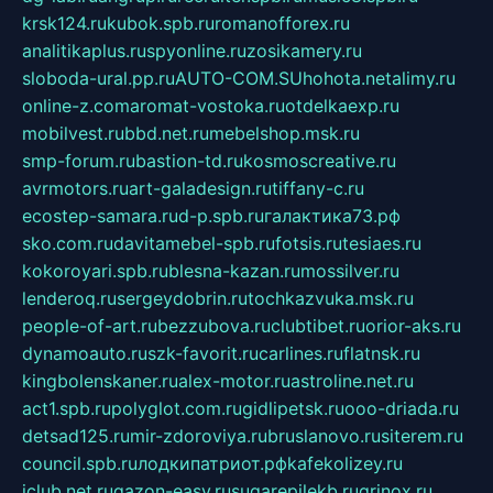
krsk124.ru
kubok.spb.ru
romanofforex.ru
analitikaplus.ru
spyonline.ru
zosikamery.ru
sloboda-ural.pp.ru
AUTO-COM.SU
hohota.net
alimy.ru
online-z.com
aromat-vostoka.ru
otdelkaexp.ru
mobilvest.ru
bbd.net.ru
mebelshop.msk.ru
smp-forum.ru
bastion-td.ru
kosmoscreative.ru
avrmotors.ru
art-galadesign.ru
tiffany-c.ru
ecostep-samara.ru
d-p.spb.ru
галактика73.рф
sko.com.ru
davitamebel-spb.ru
fotsis.ru
tesiaes.ru
kokoroyari.spb.ru
blesna-kazan.ru
mossilver.ru
lenderoq.ru
sergeydobrin.ru
tochkazvuka.msk.ru
people-of-art.ru
bezzubova.ru
clubtibet.ru
orior-aks.ru
dynamoauto.ru
szk-favorit.ru
carlines.ru
flatnsk.ru
kingbolenskaner.ru
alex-motor.ru
astroline.net.ru
act1.spb.ru
polyglot.com.ru
gidlipetsk.ru
ooo-driada.ru
detsad125.ru
mir-zdoroviya.ru
bruslanovo.ru
siterem.ru
council.spb.ru
лодкипатриот.рф
kafekolizey.ru
iclub.net.ru
gazon-easy.ru
sugarepilekb.ru
grinox.ru