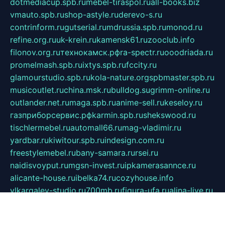
dotmediacup.spb.ru
mebel-tiraspol.ru
all-books.biz
vmauto.spb.ru
shop-astyle.ru
derevo-s.ru
contrinform.ru
gutserial.ru
mdrussia.spb.ru
monod.ru
refine.org.ru
uk-krein.ru
kamensk61.ru
zooclub.info
filonov.org.ru
технокамск.рф
ra-spectr.ru
ooodriada.ru
promelmash.spb.ru
ixtys.spb.ru
fccity.ru
glamourstudio.spb.ru
kola-nature.org
spbmaster.spb.ru
musicoutlet.ru
china.msk.ru
bulldog.su
grimm-online.ru
outlander.net.ru
maga.spb.ru
anime-sell.ru
keseloy.ru
газприборсервис.рф
karmin.spb.ru
shekswood.ru
tischlermebel.ru
automall66.ru
mag-vladimir.ru
yardbar.ru
kiwitour.spb.ru
indesign.com.ru
freestylemebel.ru
bany-samara.ru
rsei.ru
naidisvoyput.ru
mgsn-invest.ru
ipkamerasannce.ru
alicante-house.ru
ibelka74.ru
cozyhouse.info
vlkargalev-studio.ru
700mb.ru
figura-ufa.ru
alina-live.ru
belarusiannews.ru
womenknow.ru
dos-vniimk.ru
sega.net.ru
dv.net.ru
phenomenonsofhistory.com