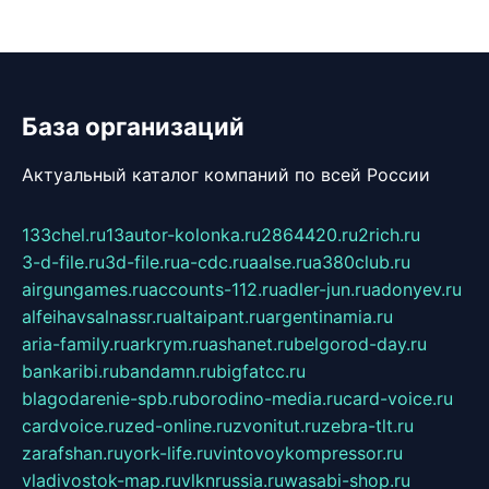
База организаций
Актуальный каталог компаний по всей России
133chel.ru
13autor-kolonka.ru
2864420.ru
2rich.ru
3-d-file.ru
3d-file.ru
a-cdc.ru
aalse.ru
a380club.ru
airgungames.ru
accounts-112.ru
adler-jun.ru
adonyev.ru
alfeihavsalnassr.ru
altaipant.ru
argentinamia.ru
aria-family.ru
arkrym.ru
ashanet.ru
belgorod-day.ru
bankaribi.ru
bandamn.ru
bigfatcc.ru
blagodarenie-spb.ru
borodino-media.ru
card-voice.ru
cardvoice.ru
zed-online.ru
zvonitut.ru
zebra-tlt.ru
zarafshan.ru
york-life.ru
vintovoykompressor.ru
vladivostok-map.ru
vlknrussia.ru
wasabi-shop.ru