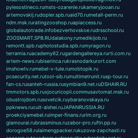
pylesostineco.ru
msts-ozarenie.ru
kameryjooan.ru
artemovskij.ru
dopler.spb.ru
aid70.ru
metall-perm.ru
ndm.msk.ru
ratingzooshop.ru
apiaccess.ru
globalautotrade.info
bezverhovskoe.ru
drsschool.ru
ZOOSMART.SPB.RU
dalakony.ru
medikijob.ru
remontt.spb.ru
photostudia.spb.ru
myragon.ru
terramia.ru
academy62.ru
gardengallereya.ru
rti.com.ru
artem-news.ru
biserinca.ru
krasnodarkurort.com
imshowtv.ru
mebel-v-tule.ru
mobtopik.ru
pcsecurity.net.ru
tool-sib.ru
multimetrunit.ru
sp-tour.ru
fan-cs.ru
santeh-russia.ru
symbian9.net.ru
DSHAIR.RU
tmmotors.spb.ru
xjocuricopii.com
musavtomat.msk.ru
obustrojdom.ru
sovetcik.ru
ybaranovskaya.ru
ppknews.ru
cult-alshei.ru
JAPANRUSSIA.RU
proekciyamebel.ru
imper-finans.ru
rim.org.ru
glamourai.ru
brassminus.ru
zabor-pro.ru
ftn.pp.ru
dorogoe58.ru
laimengpacker.ru
kuzova-zapchasti.ru