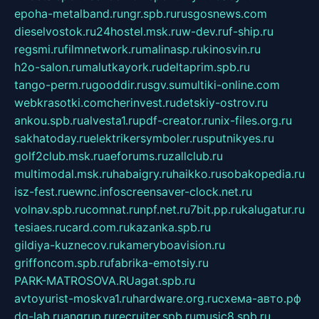
epoha-metalband.ru
ngr.spb.ru
rusgosnews.com
dieselvostok.ru
24hostel.msk.ru
w-dev.ru
f-ship.ru
regsmi.ru
filmnetwork.ru
malinasp.ru
kinosvin.ru
h2o-salon.ru
malutkayork.ru
deltaprim.spb.ru
tango-perm.ru
gooddir.ru
sgv.su
multiki-online.com
webkrasotki.com
cherinvest.ru
detskiy-ostrov.ru
ankou.spb.ru
alvesta1.ru
pdf-creator.ru
nix-files.org.ru
sakhatoday.ru
elektrikersymboler.ru
sputnikyes.ru
golf2club.msk.ru
aeforums.ru
zallclub.ru
multimodal.msk.ru
habaigry.ru
haikko.ru
sobakopedia.ru
isz-fest.ru
ewnc.info
screensaver-clock.net.ru
volnav.spb.ru
comnat.ru
npf.net.ru
7bit.pp.ru
kalugatur.ru
tesiaes.ru
card.com.ru
kazanka.spb.ru
gildiya-kuznecov.ru
kameryboavision.ru
griffoncom.spb.ru
fabrika-emotsiy.ru
PARK-MATROSOVA.RU
agat.spb.ru
avtoyurist-moskva1.ru
hardware.org.ru
схема-авто.рф
dg-lab.ru
angrup.ru
recruiter.spb.ru
music8.spb.ru