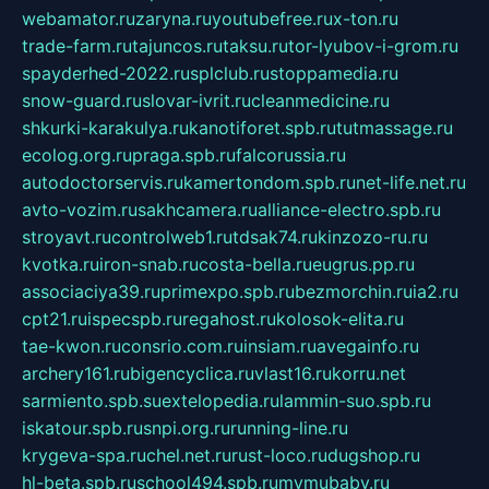
webamator.ru
zaryna.ru
youtubefree.ru
x-ton.ru
trade-farm.ru
tajuncos.ru
taksu.ru
tor-lyubov-i-grom.ru
spayderhed-2022.ru
splclub.ru
stoppamedia.ru
snow-guard.ru
slovar-ivrit.ru
cleanmedicine.ru
shkurki-karakulya.ru
kanotiforet.spb.ru
tutmassage.ru
ecolog.org.ru
praga.spb.ru
falcorussia.ru
autodoctorservis.ru
kamertondom.spb.ru
net-life.net.ru
avto-vozim.ru
sakhcamera.ru
alliance-electro.spb.ru
stroyavt.ru
controlweb1.ru
tdsak74.ru
kinzozo-ru.ru
kvotka.ru
iron-snab.ru
costa-bella.ru
eugrus.pp.ru
associaciya39.ru
primexpo.spb.ru
bezmorchin.ru
ia2.ru
cpt21.ru
ispecspb.ru
regahost.ru
kolosok-elita.ru
tae-kwon.ru
consrio.com.ru
insiam.ru
avegainfo.ru
archery161.ru
bigencyclica.ru
vlast16.ru
korru.net
sarmiento.spb.su
extelopedia.ru
lammin-suo.spb.ru
iskatour.spb.ru
snpi.org.ru
running-line.ru
krygeva-spa.ru
chel.net.ru
rust-loco.ru
dugshop.ru
hl-beta.spb.ru
school494.spb.ru
mymubaby.ru