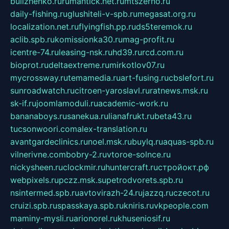
bulizhenko.ru
rumantick.net.ru
mtszerno.ru
daily-fishing.ru
glushiteli-v-spb.ru
megasat.org.ru
localization.net.ru
flyingfish.pp.ru
ds5teremok.ru
aclib.spb.ru
komissionka30.ru
mag-profit.ru
icentre-74.ru
leasing-nsk.ru
hd39.ru
rcd.com.ru
bioprot.ru
deltaextreme.ru
mirkotlov07.ru
mycrossway.ru
temamedia.ru
art-fusing.ru
cbslefort.ru
sunroadwatch.ru
citroen-yaroslavl.ru
ratnews.msk.ru
sk-if.ru
joomlamoduli.ru
academic-work.ru
bananaboys.ru
sanekua.ru
lianafrukt.ru
beta43.ru
tucsonwoori.com
alex-translation.ru
avantgardeclinics.ru
noel.msk.ru
buylq.ru
aquas-spb.ru
vilnerivne.com
bobry-2.ru
vtoroe-solnce.ru
nickysheen.ru
clockmir.ru
huntercraft.ru
стройокт.рф
webpixels.ru
pczz.msk.su
petrodvorets.spb.ru
nsintermed.spb.ru
avtovirazh-24.ru
jazzq.ru
czecot.ru
cruizi.spb.ru
spasskaya.spb.ru
kniris.ru
vkpeople.com
maminy-mysli.ru
arionorel.ru
khuseniosif.ru