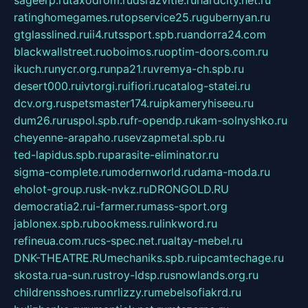
sageerp.ru
taxodrom.ru
dsrazvitie.ru
hardcity.net.ru
ratinghomegames.ru
topservice25.ru
gubernyan.ru
gtglasslined.ru
ii4.ru
tssport.spb.ru
andorra24.com
blackwallstreet.ru
oboimos.ru
optim-doors.com.ru
ikuch.ru
nycr.org.ru
npa21.ru
vremya-ch.spb.ru
desert000.ru
ivtorgi.ru
ifiori.ru
catalog-statei.ru
dcv.org.ru
spetsmaster174.ru
ipkameryhiseeu.ru
dum26.ru
ruspol.spb.ru
fr-opendp.ru
kam-solnyshko.ru
cheyenne-arapaho.ru
sevzapmetal.spb.ru
ted-lapidus.spb.ru
parasite-eliminator.ru
sigma-complete.ru
modernworld.ru
dama-moda.ru
eholot-group.ru
sk-nvkz.ru
DRONGOLD.RU
democratia2.ru
i-farmer.ru
mass-sport.org
jablonex.spb.ru
bookmess.ru
linkword.ru
refineua.com.ru
cs-spec.net.ru
altay-mebel.ru
DNK-THEATRE.RU
mechaniks.spb.ru
ipcamtechage.ru
skosta.ru
a-sun.ru
stroy-ldsp.ru
snowlands.org.ru
childrensshoes.ru
mrlizzy.ru
mebelsofiakrd.ru