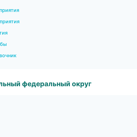
оприятия
оприятия
тия
жбы
авочник
альный федеральный округ