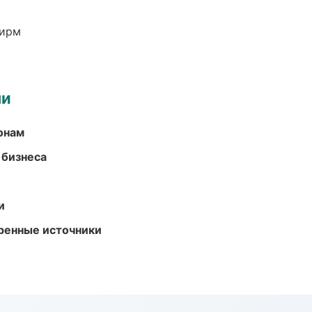
фирм
ми
онам
 бизнеса
и
еренные источники