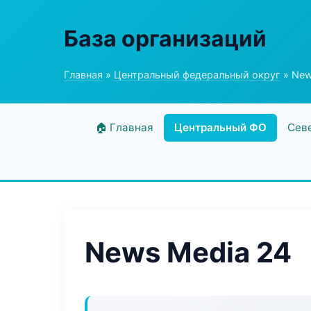
База организаций
Главная
»
Центральный федеральный округ
» New
🏠 Главная
Центральный ФО
Сев
News Media 24