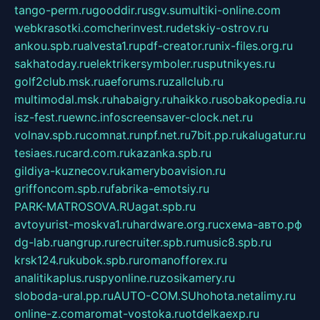
tango-perm.ru
gooddir.ru
sgv.su
multiki-online.com
webkrasotki.com
cherinvest.ru
detskiy-ostrov.ru
ankou.spb.ru
alvesta1.ru
pdf-creator.ru
nix-files.org.ru
sakhatoday.ru
elektrikersymboler.ru
sputnikyes.ru
golf2club.msk.ru
aeforums.ru
zallclub.ru
multimodal.msk.ru
habaigry.ru
haikko.ru
sobakopedia.ru
isz-fest.ru
ewnc.info
screensaver-clock.net.ru
volnav.spb.ru
comnat.ru
npf.net.ru
7bit.pp.ru
kalugatur.ru
tesiaes.ru
card.com.ru
kazanka.spb.ru
gildiya-kuznecov.ru
kameryboavision.ru
griffoncom.spb.ru
fabrika-emotsiy.ru
PARK-MATROSOVA.RU
agat.spb.ru
avtoyurist-moskva1.ru
hardware.org.ru
схема-авто.рф
dg-lab.ru
angrup.ru
recruiter.spb.ru
music8.spb.ru
krsk124.ru
kubok.spb.ru
romanofforex.ru
analitikaplus.ru
spyonline.ru
zosikamery.ru
sloboda-ural.pp.ru
AUTO-COM.SU
hohota.net
alimy.ru
online-z.com
aromat-vostoka.ru
otdelkaexp.ru