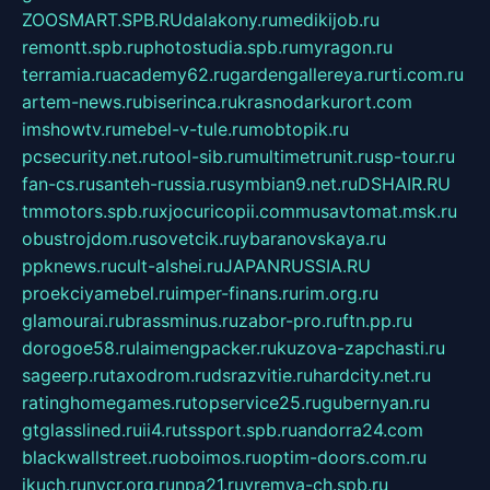
ZOOSMART.SPB.RU
dalakony.ru
medikijob.ru
remontt.spb.ru
photostudia.spb.ru
myragon.ru
terramia.ru
academy62.ru
gardengallereya.ru
rti.com.ru
artem-news.ru
biserinca.ru
krasnodarkurort.com
imshowtv.ru
mebel-v-tule.ru
mobtopik.ru
pcsecurity.net.ru
tool-sib.ru
multimetrunit.ru
sp-tour.ru
fan-cs.ru
santeh-russia.ru
symbian9.net.ru
DSHAIR.RU
tmmotors.spb.ru
xjocuricopii.com
musavtomat.msk.ru
obustrojdom.ru
sovetcik.ru
ybaranovskaya.ru
ppknews.ru
cult-alshei.ru
JAPANRUSSIA.RU
proekciyamebel.ru
imper-finans.ru
rim.org.ru
glamourai.ru
brassminus.ru
zabor-pro.ru
ftn.pp.ru
dorogoe58.ru
laimengpacker.ru
kuzova-zapchasti.ru
sageerp.ru
taxodrom.ru
dsrazvitie.ru
hardcity.net.ru
ratinghomegames.ru
topservice25.ru
gubernyan.ru
gtglasslined.ru
ii4.ru
tssport.spb.ru
andorra24.com
blackwallstreet.ru
oboimos.ru
optim-doors.com.ru
ikuch.ru
nycr.org.ru
npa21.ru
vremya-ch.spb.ru