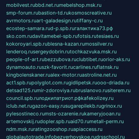
mobilvest.ru
bbd.net.ru
mebelshop.msk.ru
smp-forum.ru
bastion-td.ru
kosmoscreative.ru
avrmotors.ru
art-galadesign.ru
tiffany-c.ru
ecostep-samara.ru
d-p.spb.ru
галактика73.рф
sko.com.ru
davitamebel-spb.ru
fotsis.ru
tesiaes.ru
kokoroyari.spb.ru
blesna-kazan.ru
mossilver.ru
lenderoq.ru
sergeydobrin.ru
tochkazvuka.msk.ru
people-of-art.ru
bezzubova.ru
clubtibet.ru
orior-aks.ru
dynamoauto.ru
szk-favorit.ru
carlines.ru
flatnsk.ru
kingbolenskaner.ru
alex-motor.ru
astroline.net.ru
act1.spb.ru
polyglot.com.ru
gidlipetsk.ru
ooo-driada.ru
detsad125.ru
mir-zdoroviya.ru
bruslanovo.ru
siterem.ru
council.spb.ru
лодкипатриот.рф
kafekolizey.ru
iclub.net.ru
gazon-easy.ru
sugarepilekb.ru
grinox.ru
pylesostineco.ru
msts-ozarenie.ru
kameryjooan.ru
artemovskij.ru
dopler.spb.ru
aid70.ru
metall-perm.ru
ndm.msk.ru
ratingzooshop.ru
apiaccess.ru
globalautotrade.info
bezverhovskoe.ru
drsschool.ru