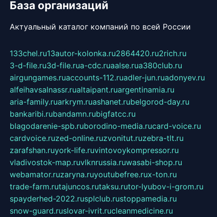
База организаций
Актуальный каталог компаний по всей России
133chel.ru
13autor-kolonka.ru
2864420.ru
2rich.ru
3-d-file.ru
3d-file.ru
a-cdc.ru
aalse.ru
a380club.ru
airgungames.ru
accounts-112.ru
adler-jun.ru
adonyev.ru
alfeihavsalnassr.ru
altaipant.ru
argentinamia.ru
aria-family.ru
arkrym.ru
ashanet.ru
belgorod-day.ru
bankaribi.ru
bandamn.ru
bigfatcc.ru
blagodarenie-spb.ru
borodino-media.ru
card-voice.ru
cardvoice.ru
zed-online.ru
zvonitut.ru
zebra-tlt.ru
zarafshan.ru
york-life.ru
vintovoykompressor.ru
vladivostok-map.ru
vlknrussia.ru
wasabi-shop.ru
webamator.ru
zaryna.ru
youtubefree.ru
x-ton.ru
trade-farm.ru
tajuncos.ru
taksu.ru
tor-lyubov-i-grom.ru
spayderhed-2022.ru
splclub.ru
stoppamedia.ru
snow-guard.ru
slovar-ivrit.ru
cleanmedicine.ru