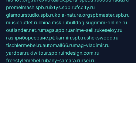
promelmash.spb.ru
ixtys.spb.ru
fccity.ru
glamourstudio.spb.ru
kola-nature.org
spbmaster.spb.ru
musicoutlet.ru
china.msk.ru
bulldog.su
grimm-online.ru
outlander.net.ru
maga.spb.ru
anime-sell.ru
keseloy.ru
газприборсервис.рф
karmin.spb.ru
shekswood.ru
tischlermebel.ru
automall66.ru
mag-vladimir.ru
yardbar.ru
kiwitour.spb.ru
indesign.com.ru
freestylemebel.ru
bany-samara.ru
rsei.ru
naidisvoyput.ru
mgsn-invest.ru
ipkamerasannce.ru
alicante-house.ru
ibelka74.ru
cozyhouse.info
vlkargalev-studio.ru
700mb.ru
figura-ufa.ru
alina-live.ru
belarusiannews.ru
womenknow.ru
dos-vniimk.ru
sega.net.ru
dv.net.ru
phenomenonsofhistory.com
telesputnik.net.ru
wall.pp.ru
pylesosroidmi.ru
gtc-clan.ru
cligs.ru
bibikazap.ru
popova.org.ru
netwhistler.spb.ru
bellvil.ru
bonzon.ru
iss-vladik.ru
defiparis.net.ru
las-gryzas.ru
amku.ru