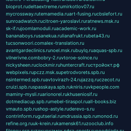
bioprot.ru
deltaextreme.ru
mirkotlov07.ru
mycrossway.ru
temamedia.ru
art-fusing.ru
cbslefort.ru
sunroadwatch.ru
citroen-yaroslavl.ru
ratnews.msk.ru
sk-if.ru
joomlamoduli.ru
academic-work.ru
bananaboys.ru
sanekua.ru
lianafrukt.ru
beta43.ru
tucsonwoori.com
alex-translation.ru
avantgardeclinics.ru
noel.msk.ru
buylq.ru
aquas-spb.ru
vilnerivne.com
bobry-2.ru
vtoroe-solnce.ru
nickysheen.ru
clockmir.ru
huntercraft.ru
стройокт.рф
webpixels.ru
pczz.msk.su
petrodvorets.spb.ru
nsintermed.spb.ru
avtovirazh-24.ru
jazzq.ru
czecot.ru
cruizi.spb.ru
spasskaya.spb.ru
kniris.ru
vkpeople.com
maminy-mysli.ru
arionorel.ru
khuseniosif.ru
dotmediacup.spb.ru
mebel-tiraspol.ru
all-books.biz
vmauto.spb.ru
shop-astyle.ru
derevo-s.ru
contrinform.ru
gutserial.ru
mdrussia.spb.ru
monod.ru
refine.org.ru
uk-krein.ru
kamensk61.ru
zooclub.info
filonov.org.ru
технокамск.рф
ra-spectr.ru
ooodriada.ru