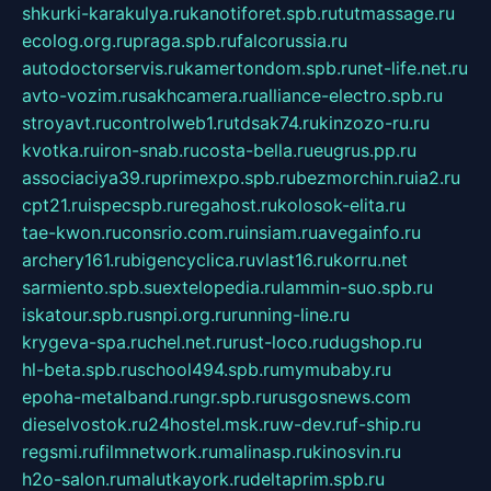
shkurki-karakulya.ru
kanotiforet.spb.ru
tutmassage.ru
ecolog.org.ru
praga.spb.ru
falcorussia.ru
autodoctorservis.ru
kamertondom.spb.ru
net-life.net.ru
avto-vozim.ru
sakhcamera.ru
alliance-electro.spb.ru
stroyavt.ru
controlweb1.ru
tdsak74.ru
kinzozo-ru.ru
kvotka.ru
iron-snab.ru
costa-bella.ru
eugrus.pp.ru
associaciya39.ru
primexpo.spb.ru
bezmorchin.ru
ia2.ru
cpt21.ru
ispecspb.ru
regahost.ru
kolosok-elita.ru
tae-kwon.ru
consrio.com.ru
insiam.ru
avegainfo.ru
archery161.ru
bigencyclica.ru
vlast16.ru
korru.net
sarmiento.spb.su
extelopedia.ru
lammin-suo.spb.ru
iskatour.spb.ru
snpi.org.ru
running-line.ru
krygeva-spa.ru
chel.net.ru
rust-loco.ru
dugshop.ru
hl-beta.spb.ru
school494.spb.ru
mymubaby.ru
epoha-metalband.ru
ngr.spb.ru
rusgosnews.com
dieselvostok.ru
24hostel.msk.ru
w-dev.ru
f-ship.ru
regsmi.ru
filmnetwork.ru
malinasp.ru
kinosvin.ru
h2o-salon.ru
malutkayork.ru
deltaprim.spb.ru