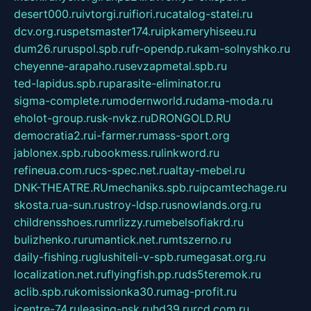
desert000.ru
ivtorgi.ru
ifiori.ru
catalog-statei.ru
dcv.org.ru
spetsmaster174.ru
ipkameryhiseeu.ru
dum26.ru
ruspol.spb.ru
fr-opendp.ru
kam-solnyshko.ru
cheyenne-arapaho.ru
sevzapmetal.spb.ru
ted-lapidus.spb.ru
parasite-eliminator.ru
sigma-complete.ru
modernworld.ru
dama-moda.ru
eholot-group.ru
sk-nvkz.ru
DRONGOLD.RU
democratia2.ru
i-farmer.ru
mass-sport.org
jablonex.spb.ru
bookmess.ru
linkword.ru
refineua.com.ru
cs-spec.net.ru
altay-mebel.ru
DNK-THEATRE.RU
mechaniks.spb.ru
ipcamtechage.ru
skosta.ru
a-sun.ru
stroy-ldsp.ru
snowlands.org.ru
childrensshoes.ru
mrlizzy.ru
mebelsofiakrd.ru
bulizhenko.ru
rumantick.net.ru
mtszerno.ru
daily-fishing.ru
glushiteli-v-spb.ru
megasat.org.ru
localization.net.ru
flyingfish.pp.ru
ds5teremok.ru
aclib.spb.ru
komissionka30.ru
mag-profit.ru
icentre-74.ru
leasing-nsk.ru
hd39.ru
rcd.com.ru