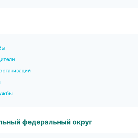
бы
дители
 организаций
ы
лужбы
альный федеральный округ