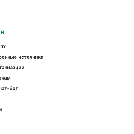
ми
иях
еренные источники
ганизаций
онам
чат-бот
и