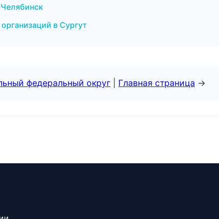
в Челябинск
 организаций в Сургут
альный федеральный округ
|
Главная страница
→
сии