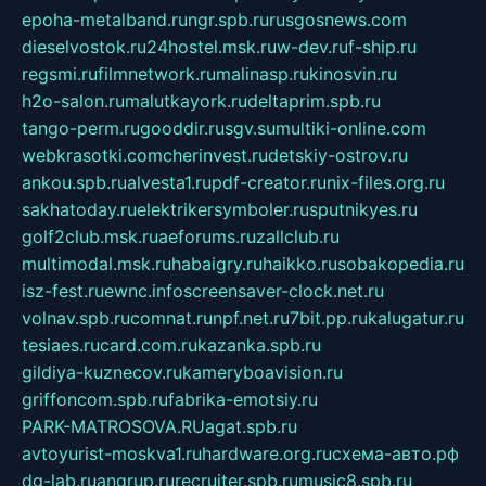
epoha-metalband.ru
ngr.spb.ru
rusgosnews.com
dieselvostok.ru
24hostel.msk.ru
w-dev.ru
f-ship.ru
regsmi.ru
filmnetwork.ru
malinasp.ru
kinosvin.ru
h2o-salon.ru
malutkayork.ru
deltaprim.spb.ru
tango-perm.ru
gooddir.ru
sgv.su
multiki-online.com
webkrasotki.com
cherinvest.ru
detskiy-ostrov.ru
ankou.spb.ru
alvesta1.ru
pdf-creator.ru
nix-files.org.ru
sakhatoday.ru
elektrikersymboler.ru
sputnikyes.ru
golf2club.msk.ru
aeforums.ru
zallclub.ru
multimodal.msk.ru
habaigry.ru
haikko.ru
sobakopedia.ru
isz-fest.ru
ewnc.info
screensaver-clock.net.ru
volnav.spb.ru
comnat.ru
npf.net.ru
7bit.pp.ru
kalugatur.ru
tesiaes.ru
card.com.ru
kazanka.spb.ru
gildiya-kuznecov.ru
kameryboavision.ru
griffoncom.spb.ru
fabrika-emotsiy.ru
PARK-MATROSOVA.RU
agat.spb.ru
avtoyurist-moskva1.ru
hardware.org.ru
схема-авто.рф
dg-lab.ru
angrup.ru
recruiter.spb.ru
music8.spb.ru