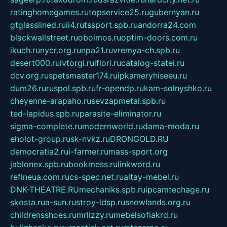
ratinghomegames.ru
topservice25.ru
gubernyan.ru
gtglasslined.ru
ii4.ru
tssport.spb.ru
andorra24.com
blackwallstreet.ru
oboimos.ru
optim-doors.com.ru
ikuch.ru
nycr.org.ru
npa21.ru
vremya-ch.spb.ru
desert000.ru
ivtorgi.ru
ifiori.ru
catalog-statei.ru
dcv.org.ru
spetsmaster174.ru
ipkameryhiseeu.ru
dum26.ru
ruspol.spb.ru
fr-opendp.ru
kam-solnyshko.ru
cheyenne-arapaho.ru
sevzapmetal.spb.ru
ted-lapidus.spb.ru
parasite-eliminator.ru
sigma-complete.ru
modernworld.ru
dama-moda.ru
eholot-group.ru
sk-nvkz.ru
DRONGOLD.RU
democratia2.ru
i-farmer.ru
mass-sport.org
jablonex.spb.ru
bookmess.ru
linkword.ru
refineua.com.ru
cs-spec.net.ru
altay-mebel.ru
DNK-THEATRE.RU
mechaniks.spb.ru
ipcamtechage.ru
skosta.ru
a-sun.ru
stroy-ldsp.ru
snowlands.org.ru
childrensshoes.ru
mrlizzy.ru
mebelsofiakrd.ru