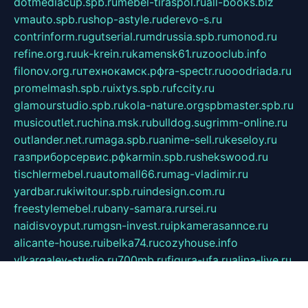
dotmediacup.spb.ru
mebel-tiraspol.ru
all-books.biz
vmauto.spb.ru
shop-astyle.ru
derevo-s.ru
contrinform.ru
gutserial.ru
mdrussia.spb.ru
monod.ru
refine.org.ru
uk-krein.ru
kamensk61.ru
zooclub.info
filonov.org.ru
технокамск.рф
ra-spectr.ru
ooodriada.ru
promelmash.spb.ru
ixtys.spb.ru
fccity.ru
glamourstudio.spb.ru
kola-nature.org
spbmaster.spb.ru
musicoutlet.ru
china.msk.ru
bulldog.su
grimm-online.ru
outlander.net.ru
maga.spb.ru
anime-sell.ru
keseloy.ru
газприборсервис.рф
karmin.spb.ru
shekswood.ru
tischlermebel.ru
automall66.ru
mag-vladimir.ru
yardbar.ru
kiwitour.spb.ru
indesign.com.ru
freestylemebel.ru
bany-samara.ru
rsei.ru
naidisvoyput.ru
mgsn-invest.ru
ipkamerasannce.ru
alicante-house.ru
ibelka74.ru
cozyhouse.info
vlkargalev-studio.ru
700mb.ru
figura-ufa.ru
alina-live.ru
belarusiannews.ru
womenknow.ru
dos-vniimk.ru
sega.net.ru
dv.net.ru
phenomenonsofhistory.com