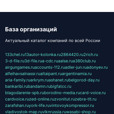
База организаций
Актуальный каталог компаний по всей России
133chel.ru
13autor-kolonka.ru
2864420.ru
2rich.ru
3-d-file.ru
3d-file.ru
a-cdc.ru
aalse.ru
a380club.ru
airgungames.ru
accounts-112.ru
adler-jun.ru
adonyev.ru
alfeihavsalnassr.ru
altaipant.ru
argentinamia.ru
aria-family.ru
arkrym.ru
ashanet.ru
belgorod-day.ru
bankaribi.ru
bandamn.ru
bigfatcc.ru
blagodarenie-spb.ru
borodino-media.ru
card-voice.ru
cardvoice.ru
zed-online.ru
zvonitut.ru
zebra-tlt.ru
zarafshan.ru
york-life.ru
vintovoykompressor.ru
vladivostok-map.ru
vlknrussia.ru
wasabi-shop.ru