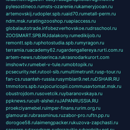
pylesostineco.ru
msts-ozarenie.ru
kameryjooan.ru
artemovskij.ru
dopler.spb.ru
aid70.ru
metall-perm.ru
ndm.msk.ru
ratingzooshop.ru
apiaccess.ru
globalautotrade.info
bezverhovskoe.ru
drsschool.ru
ZOOSMART.SPB.RU
dalakony.ru
medikijob.ru
remontt.spb.ru
photostudia.spb.ru
myragon.ru
terramia.ru
academy62.ru
gardengallereya.ru
rti.com.ru
artem-news.ru
biserinca.ru
krasnodarkurort.com
imshowtv.ru
mebel-v-tule.ru
mobtopik.ru
pcsecurity.net.ru
tool-sib.ru
multimetrunit.ru
sp-tour.ru
fan-cs.ru
santeh-russia.ru
symbian9.net.ru
DSHAIR.RU
tmmotors.spb.ru
xjocuricopii.com
musavtomat.msk.ru
obustrojdom.ru
sovetcik.ru
ybaranovskaya.ru
ppknews.ru
cult-alshei.ru
JAPANRUSSIA.RU
proekciyamebel.ru
imper-finans.ru
rim.org.ru
glamourai.ru
brassminus.ru
zabor-pro.ru
ftn.pp.ru
dorogoe58.ru
laimengpacker.ru
kuzova-zapchasti.ru
sageerp.ru
taxodrom.ru
dsrazvitie.ru
hardcity.net.ru