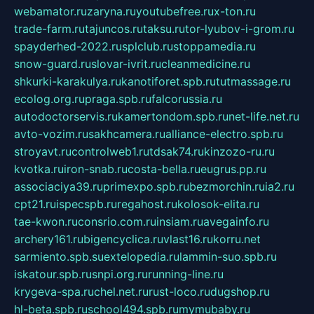
webamator.ru
zaryna.ru
youtubefree.ru
x-ton.ru
trade-farm.ru
tajuncos.ru
taksu.ru
tor-lyubov-i-grom.ru
spayderhed-2022.ru
splclub.ru
stoppamedia.ru
snow-guard.ru
slovar-ivrit.ru
cleanmedicine.ru
shkurki-karakulya.ru
kanotiforet.spb.ru
tutmassage.ru
ecolog.org.ru
praga.spb.ru
falcorussia.ru
autodoctorservis.ru
kamertondom.spb.ru
net-life.net.ru
avto-vozim.ru
sakhcamera.ru
alliance-electro.spb.ru
stroyavt.ru
controlweb1.ru
tdsak74.ru
kinzozo-ru.ru
kvotka.ru
iron-snab.ru
costa-bella.ru
eugrus.pp.ru
associaciya39.ru
primexpo.spb.ru
bezmorchin.ru
ia2.ru
cpt21.ru
ispecspb.ru
regahost.ru
kolosok-elita.ru
tae-kwon.ru
consrio.com.ru
insiam.ru
avegainfo.ru
archery161.ru
bigencyclica.ru
vlast16.ru
korru.net
sarmiento.spb.su
extelopedia.ru
lammin-suo.spb.ru
iskatour.spb.ru
snpi.org.ru
running-line.ru
krygeva-spa.ru
chel.net.ru
rust-loco.ru
dugshop.ru
hl-beta.spb.ru
school494.spb.ru
mymubaby.ru