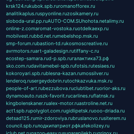
krsk124.ru
kubok.spb.ru
romanofforex.ru
analitikaplus.ru
spyonline.ru
zosikamery.ru
sloboda-ural.pp.ru
AUTO-COM.SU
hohota.net
alimy.ru
online-z.com
aromat-vostoka.ru
otdelkaexp.ru
mobilvest.ru
bbd.net.ru
mebelshop.msk.ru
smp-forum.ru
bastion-td.ru
kosmoscreative.ru
avrmotors.ru
art-galadesign.ru
tiffany-c.ru
ecostep-samara.ru
d-p.spb.ru
галактика73.рф
sko.com.ru
davitamebel-spb.ru
fotsis.ru
tesiaes.ru
kokoroyari.spb.ru
blesna-kazan.ru
mossilver.ru
lenderoq.ru
sergeydobrin.ru
tochkazvuka.msk.ru
people-of-art.ru
bezzubova.ru
clubtibet.ru
orior-aks.ru
dynamoauto.ru
szk-favorit.ru
carlines.ru
flatnsk.ru
kingbolenskaner.ru
alex-motor.ru
astroline.net.ru
act1.spb.ru
polyglot.com.ru
gidlipetsk.ru
ooo-driada.ru
detsad125.ru
mir-zdoroviya.ru
bruslanovo.ru
siterem.ru
council.spb.ru
лодкипатриот.рф
kafekolizey.ru
iclub.net.ru
gazon-easy.ru
sugarepilekb.ru
grinox.ru