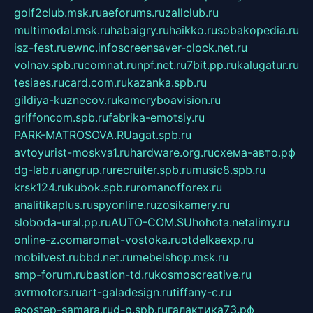
golf2club.msk.ru
aeforums.ru
zallclub.ru
multimodal.msk.ru
habaigry.ru
haikko.ru
sobakopedia.ru
isz-fest.ru
ewnc.info
screensaver-clock.net.ru
volnav.spb.ru
comnat.ru
npf.net.ru
7bit.pp.ru
kalugatur.ru
tesiaes.ru
card.com.ru
kazanka.spb.ru
gildiya-kuznecov.ru
kameryboavision.ru
griffoncom.spb.ru
fabrika-emotsiy.ru
PARK-MATROSOVA.RU
agat.spb.ru
avtoyurist-moskva1.ru
hardware.org.ru
схема-авто.рф
dg-lab.ru
angrup.ru
recruiter.spb.ru
music8.spb.ru
krsk124.ru
kubok.spb.ru
romanofforex.ru
analitikaplus.ru
spyonline.ru
zosikamery.ru
sloboda-ural.pp.ru
AUTO-COM.SU
hohota.net
alimy.ru
online-z.com
aromat-vostoka.ru
otdelkaexp.ru
mobilvest.ru
bbd.net.ru
mebelshop.msk.ru
smp-forum.ru
bastion-td.ru
kosmoscreative.ru
avrmotors.ru
art-galadesign.ru
tiffany-c.ru
ecostep-samara.ru
d-p.spb.ru
галактика73.рф