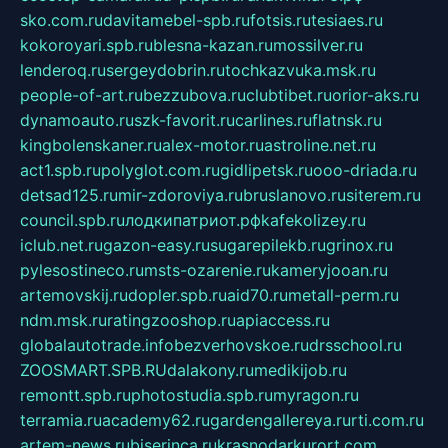
sko.com.ru
davitamebel-spb.ru
fotsis.ru
tesiaes.ru
kokoroyari.spb.ru
blesna-kazan.ru
mossilver.ru
lenderoq.ru
sergeydobrin.ru
tochkazvuka.msk.ru
people-of-art.ru
bezzubova.ru
clubtibet.ru
orior-aks.ru
dynamoauto.ru
szk-favorit.ru
carlines.ru
flatnsk.ru
kingbolenskaner.ru
alex-motor.ru
astroline.net.ru
act1.spb.ru
polyglot.com.ru
gidlipetsk.ru
ooo-driada.ru
detsad125.ru
mir-zdoroviya.ru
bruslanovo.ru
siterem.ru
council.spb.ru
лодкипатриот.рф
kafekolizey.ru
iclub.net.ru
gazon-easy.ru
sugarepilekb.ru
grinox.ru
pylesostineco.ru
msts-ozarenie.ru
kameryjooan.ru
artemovskij.ru
dopler.spb.ru
aid70.ru
metall-perm.ru
ndm.msk.ru
ratingzooshop.ru
apiaccess.ru
globalautotrade.info
bezverhovskoe.ru
drsschool.ru
ZOOSMART.SPB.RU
dalakony.ru
medikijob.ru
remontt.spb.ru
photostudia.spb.ru
myragon.ru
terramia.ru
academy62.ru
gardengallereya.ru
rti.com.ru
artem-news.ru
biserinca.ru
krasnodarkurort.com