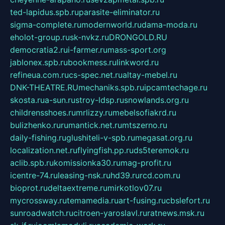
ted-lapidus.spb.ru
parasite-eliminator.ru
sigma-complete.ru
modernworld.ru
dama-moda.ru
eholot-group.ru
sk-nvkz.ru
DRONGOLD.RU
democratia2.ru
i-farmer.ru
mass-sport.org
jablonex.spb.ru
bookmess.ru
linkword.ru
refineua.com.ru
cs-spec.net.ru
altay-mebel.ru
DNK-THEATRE.RU
mechaniks.spb.ru
ipcamtechage.ru
skosta.ru
a-sun.ru
stroy-ldsp.ru
snowlands.org.ru
childrensshoes.ru
mrlizzy.ru
mebelsofiakrd.ru
bulizhenko.ru
rumantick.net.ru
mtszerno.ru
daily-fishing.ru
glushiteli-v-spb.ru
megasat.org.ru
localization.net.ru
flyingfish.pp.ru
ds5teremok.ru
aclib.spb.ru
komissionka30.ru
mag-profit.ru
icentre-74.ru
leasing-nsk.ru
hd39.ru
rcd.com.ru
bioprot.ru
deltaextreme.ru
mirkotlov07.ru
mycrossway.ru
temamedia.ru
art-fusing.ru
cbslefort.ru
sunroadwatch.ru
citroen-yaroslavl.ru
ratnews.msk.ru