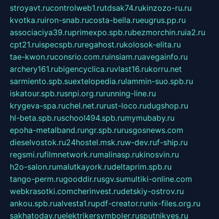
stroyavt.ru
controlweb1.ru
tdsak74.ru
kinzozo-ru.ru
kvotka.ru
iron-snab.ru
costa-bella.ru
eugrus.pp.ru
associaciya39.ru
primexpo.spb.ru
bezmorchin.ru
ia2.ru
cpt21.ru
ispecspb.ru
regahost.ru
kolosok-elita.ru
tae-kwon.ru
consrio.com.ru
insiam.ru
avegainfo.ru
archery161.ru
bigencyclica.ru
vlast16.ru
korru.net
sarmiento.spb.su
extelopedia.ru
lammin-suo.spb.ru
iskatour.spb.ru
snpi.org.ru
running-line.ru
krygeva-spa.ru
chel.net.ru
rust-loco.ru
dugshop.ru
hl-beta.spb.ru
school494.spb.ru
mymubaby.ru
epoha-metalband.ru
ngr.spb.ru
rusgosnews.com
dieselvostok.ru
24hostel.msk.ru
w-dev.ru
f-ship.ru
regsmi.ru
filmnetwork.ru
malinasp.ru
kinosvin.ru
h2o-salon.ru
malutkayork.ru
deltaprim.spb.ru
tango-perm.ru
gooddir.ru
sgv.su
multiki-online.com
webkrasotki.com
cherinvest.ru
detskiy-ostrov.ru
ankou.spb.ru
alvesta1.ru
pdf-creator.ru
nix-files.org.ru
sakhatoday.ru
elektrikersymboler.ru
sputnikyes.ru