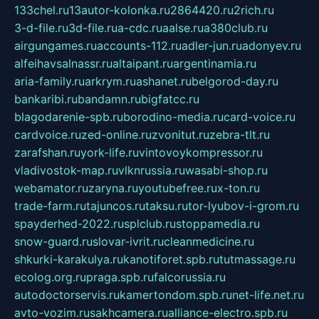
133chel.ru
13autor-kolonka.ru
2864420.ru
2rich.ru
3-d-file.ru
3d-file.ru
a-cdc.ru
aalse.ru
a380club.ru
airgungames.ru
accounts-112.ru
adler-jun.ru
adonyev.ru
alfeihavsalnassr.ru
altaipant.ru
argentinamia.ru
aria-family.ru
arkrym.ru
ashanet.ru
belgorod-day.ru
bankaribi.ru
bandamn.ru
bigfatcc.ru
blagodarenie-spb.ru
borodino-media.ru
card-voice.ru
cardvoice.ru
zed-online.ru
zvonitut.ru
zebra-tlt.ru
zarafshan.ru
york-life.ru
vintovoykompressor.ru
vladivostok-map.ru
vlknrussia.ru
wasabi-shop.ru
webamator.ru
zaryna.ru
youtubefree.ru
x-ton.ru
trade-farm.ru
tajuncos.ru
taksu.ru
tor-lyubov-i-grom.ru
spayderhed-2022.ru
splclub.ru
stoppamedia.ru
snow-guard.ru
slovar-ivrit.ru
cleanmedicine.ru
shkurki-karakulya.ru
kanotiforet.spb.ru
tutmassage.ru
ecolog.org.ru
praga.spb.ru
falcorussia.ru
autodoctorservis.ru
kamertondom.spb.ru
net-life.net.ru
avto-vozim.ru
sakhcamera.ru
alliance-electro.spb.ru