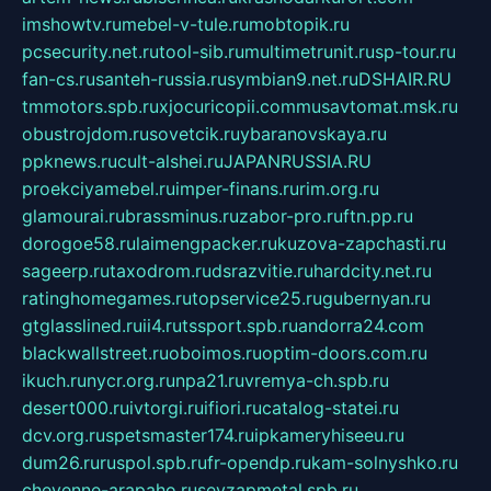
imshowtv.ru
mebel-v-tule.ru
mobtopik.ru
pcsecurity.net.ru
tool-sib.ru
multimetrunit.ru
sp-tour.ru
fan-cs.ru
santeh-russia.ru
symbian9.net.ru
DSHAIR.RU
tmmotors.spb.ru
xjocuricopii.com
musavtomat.msk.ru
obustrojdom.ru
sovetcik.ru
ybaranovskaya.ru
ppknews.ru
cult-alshei.ru
JAPANRUSSIA.RU
proekciyamebel.ru
imper-finans.ru
rim.org.ru
glamourai.ru
brassminus.ru
zabor-pro.ru
ftn.pp.ru
dorogoe58.ru
laimengpacker.ru
kuzova-zapchasti.ru
sageerp.ru
taxodrom.ru
dsrazvitie.ru
hardcity.net.ru
ratinghomegames.ru
topservice25.ru
gubernyan.ru
gtglasslined.ru
ii4.ru
tssport.spb.ru
andorra24.com
blackwallstreet.ru
oboimos.ru
optim-doors.com.ru
ikuch.ru
nycr.org.ru
npa21.ru
vremya-ch.spb.ru
desert000.ru
ivtorgi.ru
ifiori.ru
catalog-statei.ru
dcv.org.ru
spetsmaster174.ru
ipkameryhiseeu.ru
dum26.ru
ruspol.spb.ru
fr-opendp.ru
kam-solnyshko.ru
cheyenne-arapaho.ru
sevzapmetal.spb.ru