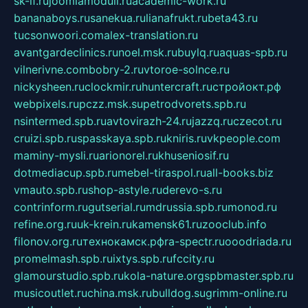
sk-if.ru
joomlamoduli.ru
academic-work.ru
bananaboys.ru
sanekua.ru
lianafrukt.ru
beta43.ru
tucsonwoori.com
alex-translation.ru
avantgardeclinics.ru
noel.msk.ru
buylq.ru
aquas-spb.ru
vilnerivne.com
bobry-2.ru
vtoroe-solnce.ru
nickysheen.ru
clockmir.ru
huntercraft.ru
стройокт.рф
webpixels.ru
pczz.msk.su
petrodvorets.spb.ru
nsintermed.spb.ru
avtovirazh-24.ru
jazzq.ru
czecot.ru
cruizi.spb.ru
spasskaya.spb.ru
kniris.ru
vkpeople.com
maminy-mysli.ru
arionorel.ru
khuseniosif.ru
dotmediacup.spb.ru
mebel-tiraspol.ru
all-books.biz
vmauto.spb.ru
shop-astyle.ru
derevo-s.ru
contrinform.ru
gutserial.ru
mdrussia.spb.ru
monod.ru
refine.org.ru
uk-krein.ru
kamensk61.ru
zooclub.info
filonov.org.ru
технокамск.рф
ra-spectr.ru
ooodriada.ru
promelmash.spb.ru
ixtys.spb.ru
fccity.ru
glamourstudio.spb.ru
kola-nature.org
spbmaster.spb.ru
musicoutlet.ru
china.msk.ru
bulldog.su
grimm-online.ru