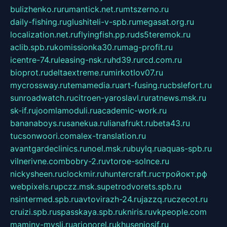
bulizhenko.ru
rumantick.net.ru
mtszerno.ru
daily-fishing.ru
glushiteli-v-spb.ru
megasat.org.ru
localization.net.ru
flyingfish.pp.ru
ds5teremok.ru
aclib.spb.ru
komissionka30.ru
mag-profit.ru
icentre-74.ru
leasing-nsk.ru
hd39.ru
rcd.com.ru
bioprot.ru
deltaextreme.ru
mirkotlov07.ru
mycrossway.ru
temamedia.ru
art-fusing.ru
cbslefort.ru
sunroadwatch.ru
citroen-yaroslavl.ru
ratnews.msk.ru
sk-if.ru
joomlamoduli.ru
academic-work.ru
bananaboys.ru
sanekua.ru
lianafrukt.ru
beta43.ru
tucsonwoori.com
alex-translation.ru
avantgardeclinics.ru
noel.msk.ru
buylq.ru
aquas-spb.ru
vilnerivne.com
bobry-2.ru
vtoroe-solnce.ru
nickysheen.ru
clockmir.ru
huntercraft.ru
стройокт.рф
webpixels.ru
pczz.msk.su
petrodvorets.spb.ru
nsintermed.spb.ru
avtovirazh-24.ru
jazzq.ru
czecot.ru
cruizi.spb.ru
spasskaya.spb.ru
kniris.ru
vkpeople.com
maminy-mysli.ru
arionorel.ru
khuseniosif.ru