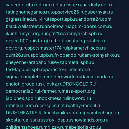
sageerp.ru
taxodrom.ru
dsrazvitie.ru
hardcity.net.ru
ratinghomegames.ru
topservice25.ru
gubernyan.ru
gtglasslined.ru
ii4.ru
tssport.spb.ru
andorra24.com
blackwallstreet.ru
oboimos.ru
optim-doors.com.ru
ikuch.ru
nycr.org.ru
npa21.ru
vremya-ch.spb.ru
desert000.ru
ivtorgi.ru
ifiori.ru
catalog-statei.ru
dcv.org.ru
spetsmaster174.ru
ipkameryhiseeu.ru
dum26.ru
ruspol.spb.ru
fr-opendp.ru
kam-solnyshko.ru
cheyenne-arapaho.ru
sevzapmetal.spb.ru
ted-lapidus.spb.ru
parasite-eliminator.ru
sigma-complete.ru
modernworld.ru
dama-moda.ru
eholot-group.ru
sk-nvkz.ru
DRONGOLD.RU
democratia2.ru
i-farmer.ru
mass-sport.org
jablonex.spb.ru
bookmess.ru
linkword.ru
refineua.com.ru
cs-spec.net.ru
altay-mebel.ru
DNK-THEATRE.RU
mechaniks.spb.ru
ipcamtechage.ru
skosta.ru
a-sun.ru
stroy-ldsp.ru
snowlands.org.ru
childrensshoes.ru
mrlizzy.ru
mebelsofiakrd.ru