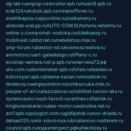
dg-lab.ru
angrup.ru
recruiter.spb.ru
music8.spb.ru
krsk124.ru
kubok.spb.ru
romanofforex.ru
analitikaplus.ru
spyonline.ru
zosikamery.ru
sloboda-ural.pp.ru
AUTO-COM.SU
hohota.net
alimy.ru
online-z.com
aromat-vostoka.ru
otdelkaexp.ru
mobilvest.ru
bbd.net.ru
mebelshop.msk.ru
smp-forum.ru
bastion-td.ru
kosmoscreative.ru
avrmotors.ru
art-galadesign.ru
tiffany-c.ru
ecostep-samara.ru
d-p.spb.ru
галактика73.рф
sko.com.ru
davitamebel-spb.ru
fotsis.ru
tesiaes.ru
kokoroyari.spb.ru
blesna-kazan.ru
mossilver.ru
lenderoq.ru
sergeydobrin.ru
tochkazvuka.msk.ru
people-of-art.ru
bezzubova.ru
clubtibet.ru
orior-aks.ru
dynamoauto.ru
szk-favorit.ru
carlines.ru
flatnsk.ru
kingbolenskaner.ru
alex-motor.ru
astroline.net.ru
act1.spb.ru
polyglot.com.ru
gidlipetsk.ru
ooo-driada.ru
detsad125.ru
mir-zdoroviya.ru
bruslanovo.ru
siterem.ru
council.spb.ru
лодкипатриот.рф
kafekolizey.ru