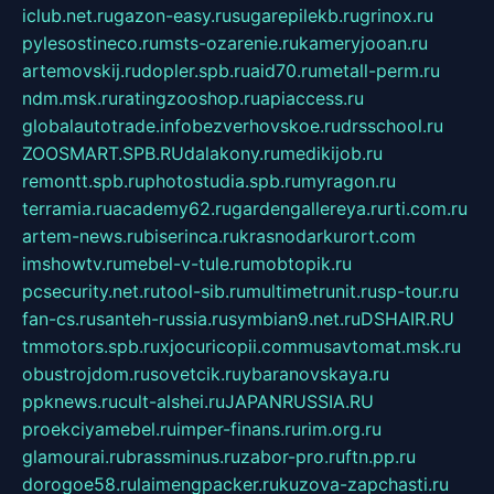
iclub.net.ru
gazon-easy.ru
sugarepilekb.ru
grinox.ru
pylesostineco.ru
msts-ozarenie.ru
kameryjooan.ru
artemovskij.ru
dopler.spb.ru
aid70.ru
metall-perm.ru
ndm.msk.ru
ratingzooshop.ru
apiaccess.ru
globalautotrade.info
bezverhovskoe.ru
drsschool.ru
ZOOSMART.SPB.RU
dalakony.ru
medikijob.ru
remontt.spb.ru
photostudia.spb.ru
myragon.ru
terramia.ru
academy62.ru
gardengallereya.ru
rti.com.ru
artem-news.ru
biserinca.ru
krasnodarkurort.com
imshowtv.ru
mebel-v-tule.ru
mobtopik.ru
pcsecurity.net.ru
tool-sib.ru
multimetrunit.ru
sp-tour.ru
fan-cs.ru
santeh-russia.ru
symbian9.net.ru
DSHAIR.RU
tmmotors.spb.ru
xjocuricopii.com
musavtomat.msk.ru
obustrojdom.ru
sovetcik.ru
ybaranovskaya.ru
ppknews.ru
cult-alshei.ru
JAPANRUSSIA.RU
proekciyamebel.ru
imper-finans.ru
rim.org.ru
glamourai.ru
brassminus.ru
zabor-pro.ru
ftn.pp.ru
dorogoe58.ru
laimengpacker.ru
kuzova-zapchasti.ru