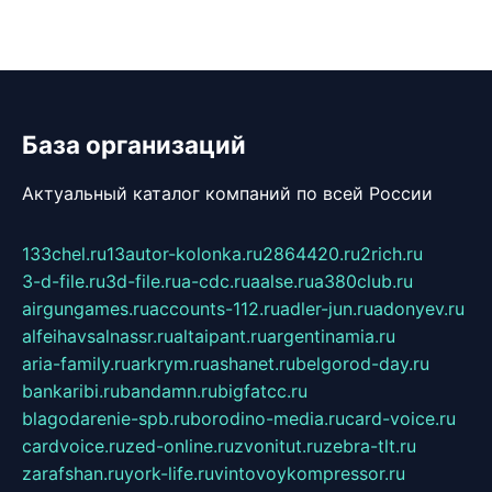
База организаций
Актуальный каталог компаний по всей России
133chel.ru
13autor-kolonka.ru
2864420.ru
2rich.ru
3-d-file.ru
3d-file.ru
a-cdc.ru
aalse.ru
a380club.ru
airgungames.ru
accounts-112.ru
adler-jun.ru
adonyev.ru
alfeihavsalnassr.ru
altaipant.ru
argentinamia.ru
aria-family.ru
arkrym.ru
ashanet.ru
belgorod-day.ru
bankaribi.ru
bandamn.ru
bigfatcc.ru
blagodarenie-spb.ru
borodino-media.ru
card-voice.ru
cardvoice.ru
zed-online.ru
zvonitut.ru
zebra-tlt.ru
zarafshan.ru
york-life.ru
vintovoykompressor.ru