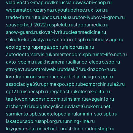
vladivostok-map.ru
vlknrussia.ru
wasabi-shop.ru
webamator.ru
zaryna.ru
youtubefree.ru
x-ton.ru
trade-farm.ru
tajuncos.ru
taksu.ru
tor-lyubov-i-grom.ru
spayderhed-2022.ru
splclub.ru
stoppamedia.ru
snow-guard.ru
slovar-ivrit.ru
cleanmedicine.ru
shkurki-karakulya.ru
kanotiforet.spb.ru
tutmassage.ru
ecolog.org.ru
praga.spb.ru
falcorussia.ru
autodoctorservis.ru
kamertondom.spb.ru
net-life.net.ru
avto-vozim.ru
sakhcamera.ru
alliance-electro.spb.ru
stroyavt.ru
controlweb1.ru
tdsak74.ru
kinzozo-ru.ru
kvotka.ru
iron-snab.ru
costa-bella.ru
eugrus.pp.ru
associaciya39.ru
primexpo.spb.ru
bezmorchin.ru
ia2.ru
cpt21.ru
ispecspb.ru
regahost.ru
kolosok-elita.ru
tae-kwon.ru
consrio.com.ru
insiam.ru
avegainfo.ru
archery161.ru
bigencyclica.ru
vlast16.ru
korru.net
sarmiento.spb.su
extelopedia.ru
lammin-suo.spb.ru
iskatour.spb.ru
snpi.org.ru
running-line.ru
krygeva-spa.ru
chel.net.ru
rust-loco.ru
dugshop.ru