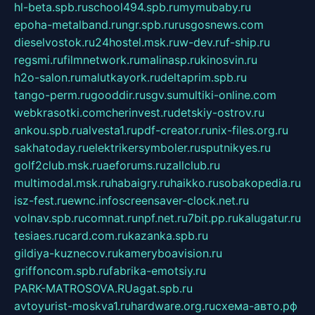
hl-beta.spb.ru
school494.spb.ru
mymubaby.ru
epoha-metalband.ru
ngr.spb.ru
rusgosnews.com
dieselvostok.ru
24hostel.msk.ru
w-dev.ru
f-ship.ru
regsmi.ru
filmnetwork.ru
malinasp.ru
kinosvin.ru
h2o-salon.ru
malutkayork.ru
deltaprim.spb.ru
tango-perm.ru
gooddir.ru
sgv.su
multiki-online.com
webkrasotki.com
cherinvest.ru
detskiy-ostrov.ru
ankou.spb.ru
alvesta1.ru
pdf-creator.ru
nix-files.org.ru
sakhatoday.ru
elektrikersymboler.ru
sputnikyes.ru
golf2club.msk.ru
aeforums.ru
zallclub.ru
multimodal.msk.ru
habaigry.ru
haikko.ru
sobakopedia.ru
isz-fest.ru
ewnc.info
screensaver-clock.net.ru
volnav.spb.ru
comnat.ru
npf.net.ru
7bit.pp.ru
kalugatur.ru
tesiaes.ru
card.com.ru
kazanka.spb.ru
gildiya-kuznecov.ru
kameryboavision.ru
griffoncom.spb.ru
fabrika-emotsiy.ru
PARK-MATROSOVA.RU
agat.spb.ru
avtoyurist-moskva1.ru
hardware.org.ru
схема-авто.рф