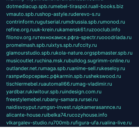
dotmediacup.spb.ru
mebel-tiraspol.ru
all-books.biz
vmauto.spb.ru
shop-astyle.ru
derevo-s.ru
contrinform.ru
gutserial.ru
mdrussia.spb.ru
monod.ru
refine.org.ru
uk-krein.ru
kamensk61.ru
zooclub.info
filonov.org.ru
технокамск.рф
ra-spectr.ru
ooodriada.ru
promelmash.spb.ru
ixtys.spb.ru
fccity.ru
glamourstudio.spb.ru
kola-nature.org
spbmaster.spb.ru
musicoutlet.ru
china.msk.ru
bulldog.su
grimm-online.ru
outlander.net.ru
maga.spb.ru
anime-sell.ru
keseloy.ru
газприборсервис.рф
karmin.spb.ru
shekswood.ru
tischlermebel.ru
automall66.ru
mag-vladimir.ru
yardbar.ru
kiwitour.spb.ru
indesign.com.ru
freestylemebel.ru
bany-samara.ru
rsei.ru
naidisvoyput.ru
mgsn-invest.ru
ipkamerasannce.ru
alicante-house.ru
ibelka74.ru
cozyhouse.info
vlkargalev-studio.ru
700mb.ru
figura-ufa.ru
alina-live.ru
belarusiannews.ru
womenknow.ru
dos-vniimk.ru
sega.net.ru
dv.net.ru
phenomenonsofhistory.com