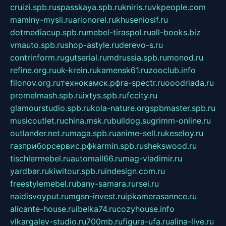
cruizi.spb.ru
spasskaya.spb.ru
kniris.ru
vkpeople.com
maminy-mysli.ru
arionorel.ru
khuseniosif.ru
dotmediacup.spb.ru
mebel-tiraspol.ru
all-books.biz
vmauto.spb.ru
shop-astyle.ru
derevo-s.ru
contrinform.ru
gutserial.ru
mdrussia.spb.ru
monod.ru
refine.org.ru
uk-krein.ru
kamensk61.ru
zooclub.info
filonov.org.ru
технокамск.рф
ra-spectr.ru
ooodriada.ru
promelmash.spb.ru
ixtys.spb.ru
fccity.ru
glamourstudio.spb.ru
kola-nature.org
spbmaster.spb.ru
musicoutlet.ru
china.msk.ru
bulldog.su
grimm-online.ru
outlander.net.ru
maga.spb.ru
anime-sell.ru
keseloy.ru
газприборсервис.рф
karmin.spb.ru
shekswood.ru
tischlermebel.ru
automall66.ru
mag-vladimir.ru
yardbar.ru
kiwitour.spb.ru
indesign.com.ru
freestylemebel.ru
bany-samara.ru
rsei.ru
naidisvoyput.ru
mgsn-invest.ru
ipkamerasannce.ru
alicante-house.ru
ibelka74.ru
cozyhouse.info
vlkargalev-studio.ru
700mb.ru
figura-ufa.ru
alina-live.ru