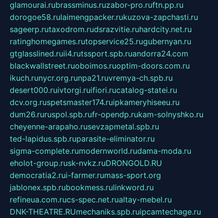
glamourai.ru
brassminus.ru
zabor-pro.ru
ftn.pp.ru
dorogoe58.ru
laimengpacker.ru
kuzova-zapchasti.ru
sageerp.ru
taxodrom.ru
dsrazvitie.ru
hardcity.net.ru
ratinghomegames.ru
topservice25.ru
gubernyan.ru
gtglasslined.ru
ii4.ru
tssport.spb.ru
andorra24.com
blackwallstreet.ru
oboimos.ru
optim-doors.com.ru
ikuch.ru
nycr.org.ru
npa21.ru
vremya-ch.spb.ru
desert000.ru
ivtorgi.ru
ifiori.ru
catalog-statei.ru
dcv.org.ru
spetsmaster174.ru
ipkameryhiseeu.ru
dum26.ru
ruspol.spb.ru
fr-opendp.ru
kam-solnyshko.ru
cheyenne-arapaho.ru
sevzapmetal.spb.ru
ted-lapidus.spb.ru
parasite-eliminator.ru
sigma-complete.ru
modernworld.ru
dama-moda.ru
eholot-group.ru
sk-nvkz.ru
DRONGOLD.RU
democratia2.ru
i-farmer.ru
mass-sport.org
jablonex.spb.ru
bookmess.ru
linkword.ru
refineua.com.ru
cs-spec.net.ru
altay-mebel.ru
DNK-THEATRE.RU
mechaniks.spb.ru
ipcamtechage.ru