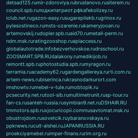
detsad125.ru
mir-zdoroviya.ru
bruslanovo.ru
siterem.ru
council.spb.ru
лодкипатриот.рф
kafekolizey.ru
iclub.net.ru
gazon-easy.ru
sugarepilekb.ru
grinox.ru
pylesostineco.ru
msts-ozarenie.ru
kameryjooan.ru
artemovskij.ru
dopler.spb.ru
aid70.ru
metall-perm.ru
ndm.msk.ru
ratingzooshop.ru
apiaccess.ru
globalautotrade.info
bezverhovskoe.ru
drsschool.ru
ZOOSMART.SPB.RU
dalakony.ru
medikijob.ru
remontt.spb.ru
photostudia.spb.ru
myragon.ru
terramia.ru
academy62.ru
gardengallereya.ru
rti.com.ru
artem-news.ru
biserinca.ru
krasnodarkurort.com
imshowtv.ru
mebel-v-tule.ru
mobtopik.ru
pcsecurity.net.ru
tool-sib.ru
multimetrunit.ru
sp-tour.ru
fan-cs.ru
santeh-russia.ru
symbian9.net.ru
DSHAIR.RU
tmmotors.spb.ru
xjocuricopii.com
musavtomat.msk.ru
obustrojdom.ru
sovetcik.ru
ybaranovskaya.ru
ppknews.ru
cult-alshei.ru
JAPANRUSSIA.RU
proekciyamebel.ru
imper-finans.ru
rim.org.ru