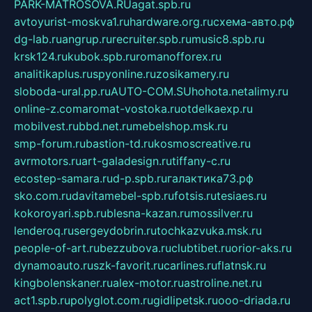
PARK-MATROSOVA.RU
agat.spb.ru
avtoyurist-moskva1.ru
hardware.org.ru
схема-авто.рф
dg-lab.ru
angrup.ru
recruiter.spb.ru
music8.spb.ru
krsk124.ru
kubok.spb.ru
romanofforex.ru
analitikaplus.ru
spyonline.ru
zosikamery.ru
sloboda-ural.pp.ru
AUTO-COM.SU
hohota.net
alimy.ru
online-z.com
aromat-vostoka.ru
otdelkaexp.ru
mobilvest.ru
bbd.net.ru
mebelshop.msk.ru
smp-forum.ru
bastion-td.ru
kosmoscreative.ru
avrmotors.ru
art-galadesign.ru
tiffany-c.ru
ecostep-samara.ru
d-p.spb.ru
галактика73.рф
sko.com.ru
davitamebel-spb.ru
fotsis.ru
tesiaes.ru
kokoroyari.spb.ru
blesna-kazan.ru
mossilver.ru
lenderoq.ru
sergeydobrin.ru
tochkazvuka.msk.ru
people-of-art.ru
bezzubova.ru
clubtibet.ru
orior-aks.ru
dynamoauto.ru
szk-favorit.ru
carlines.ru
flatnsk.ru
kingbolenskaner.ru
alex-motor.ru
astroline.net.ru
act1.spb.ru
polyglot.com.ru
gidlipetsk.ru
ooo-driada.ru