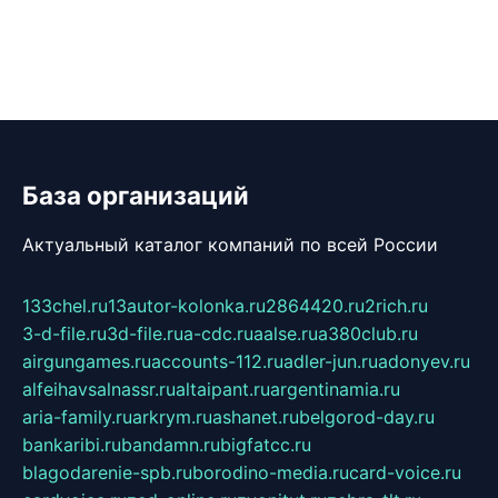
База организаций
Актуальный каталог компаний по всей России
133chel.ru
13autor-kolonka.ru
2864420.ru
2rich.ru
3-d-file.ru
3d-file.ru
a-cdc.ru
aalse.ru
a380club.ru
airgungames.ru
accounts-112.ru
adler-jun.ru
adonyev.ru
alfeihavsalnassr.ru
altaipant.ru
argentinamia.ru
aria-family.ru
arkrym.ru
ashanet.ru
belgorod-day.ru
bankaribi.ru
bandamn.ru
bigfatcc.ru
blagodarenie-spb.ru
borodino-media.ru
card-voice.ru