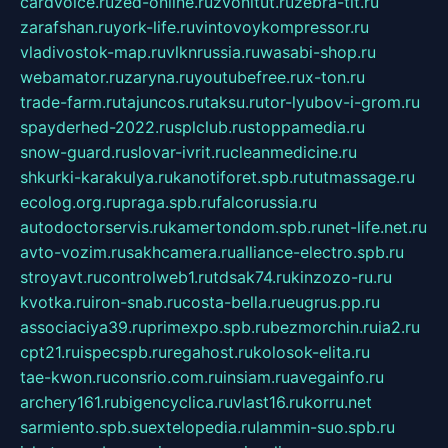
cardvoice.ru
zed-online.ru
zvonitut.ru
zebra-tlt.ru
zarafshan.ru
york-life.ru
vintovoykompressor.ru
vladivostok-map.ru
vlknrussia.ru
wasabi-shop.ru
webamator.ru
zaryna.ru
youtubefree.ru
x-ton.ru
trade-farm.ru
tajuncos.ru
taksu.ru
tor-lyubov-i-grom.ru
spayderhed-2022.ru
splclub.ru
stoppamedia.ru
snow-guard.ru
slovar-ivrit.ru
cleanmedicine.ru
shkurki-karakulya.ru
kanotiforet.spb.ru
tutmassage.ru
ecolog.org.ru
praga.spb.ru
falcorussia.ru
autodoctorservis.ru
kamertondom.spb.ru
net-life.net.ru
avto-vozim.ru
sakhcamera.ru
alliance-electro.spb.ru
stroyavt.ru
controlweb1.ru
tdsak74.ru
kinzozo-ru.ru
kvotka.ru
iron-snab.ru
costa-bella.ru
eugrus.pp.ru
associaciya39.ru
primexpo.spb.ru
bezmorchin.ru
ia2.ru
cpt21.ru
ispecspb.ru
regahost.ru
kolosok-elita.ru
tae-kwon.ru
consrio.com.ru
insiam.ru
avegainfo.ru
archery161.ru
bigencyclica.ru
vlast16.ru
korru.net
sarmiento.spb.su
extelopedia.ru
lammin-suo.spb.ru