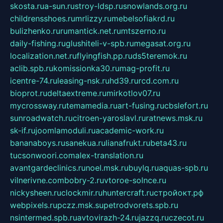
skosta.ru
a-sun.ru
stroy-ldsp.ru
snowlands.org.ru
childrensshoes.ru
mrlizzy.ru
mebelsofiakrd.ru
bulizhenko.ru
rumantick.net.ru
mtszerno.ru
daily-fishing.ru
glushiteli-v-spb.ru
megasat.org.ru
localization.net.ru
flyingfish.pp.ru
ds5teremok.ru
aclib.spb.ru
komissionka30.ru
mag-profit.ru
icentre-74.ru
leasing-nsk.ru
hd39.ru
rcd.com.ru
bioprot.ru
deltaextreme.ru
mirkotlov07.ru
mycrossway.ru
temamedia.ru
art-fusing.ru
cbslefort.ru
sunroadwatch.ru
citroen-yaroslavl.ru
ratnews.msk.ru
sk-if.ru
joomlamoduli.ru
academic-work.ru
bananaboys.ru
sanekua.ru
lianafrukt.ru
beta43.ru
tucsonwoori.com
alex-translation.ru
avantgardeclinics.ru
noel.msk.ru
buylq.ru
aquas-spb.ru
vilnerivne.com
bobry-2.ru
vtoroe-solnce.ru
nickysheen.ru
clockmir.ru
huntercraft.ru
стройокт.рф
webpixels.ru
pczz.msk.su
petrodvorets.spb.ru
nsintermed.spb.ru
avtovirazh-24.ru
jazzq.ru
czecot.ru