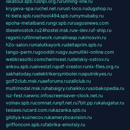
iskatour.spb.ru
snpi.org.ru
running-line.ru
krygeva-spa.ru
chel.net.ru
rust-loco.ru
dugshop.ru
hl-beta.spb.ru
school494.spb.ru
mymubaby.ru
epoha-metalband.ru
ngr.spb.ru
rusgosnews.com
dieselvostok.ru
24hostel.msk.ru
w-dev.ru
f-ship.ru
regsmi.ru
filmnetwork.ru
malinasp.ru
kinosvin.ru
h2o-salon.ru
malutkayork.ru
deltaprim.spb.ru
tango-perm.ru
gooddir.ru
sgv.su
multiki-online.com
webkrasotki.com
cherinvest.ru
detskiy-ostrov.ru
ankou.spb.ru
alvesta1.ru
pdf-creator.ru
nix-files.org.ru
sakhatoday.ru
elektrikersymboler.ru
sputnikyes.ru
golf2club.msk.ru
aeforums.ru
zallclub.ru
multimodal.msk.ru
habaigry.ru
haikko.ru
sobakopedia.ru
isz-fest.ru
ewnc.info
screensaver-clock.net.ru
volnav.spb.ru
comnat.ru
npf.net.ru
7bit.pp.ru
kalugatur.ru
tesiaes.ru
card.com.ru
kazanka.spb.ru
gildiya-kuznecov.ru
kameryboavision.ru
griffoncom.spb.ru
fabrika-emotsiy.ru