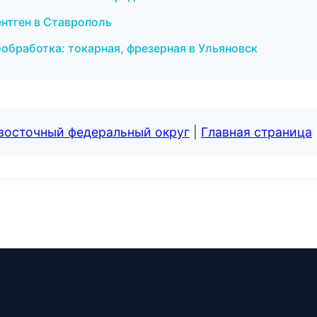
ентген в Ставрополь
обработка: токарная, фрезерная в Ульяновск
евосточный федеральный округ
|
Главная страница