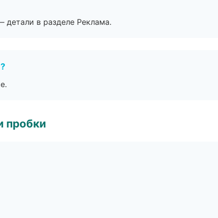
— детали в разделе Реклама.
е?
е.
и пробки