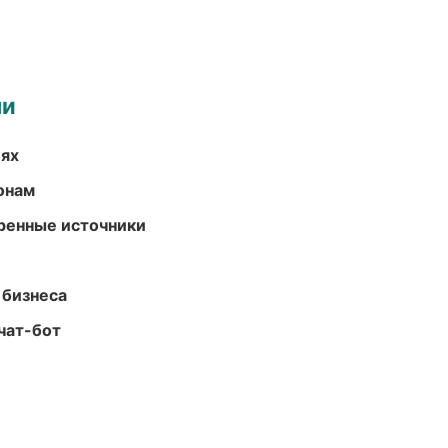
ми
иях
онам
еренные источники
 бизнеса
чат-бот