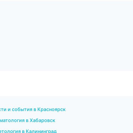
ости и события в Красноярск
оматология в Хабаровск
метология в Калининград