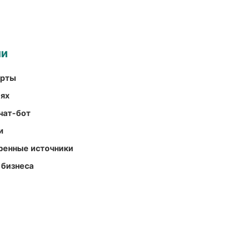
ми
арты
иях
чат-бот
и
еренные источники
 бизнеса