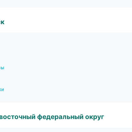
ск
бы
ки
евосточный федеральный округ