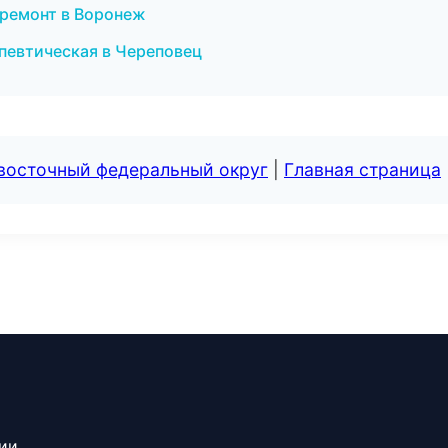
 ремонт в Воронеж
апевтическая в Череповец
евосточный федеральный округ
|
Главная страница
сии