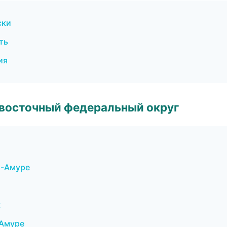
ски
ть
ия
евосточный федеральный округ
а-Амуре
к
-Амуре