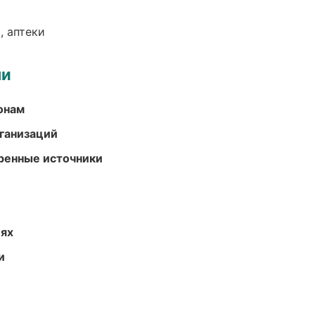
, аптеки
ми
онам
ганизаций
еренные источники
иях
и