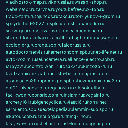
vladivostok-map.ru
vlknrussia.ru
wasabi-shop.ru
webamator.ru
zaryna.ru
youtubefree.ru
x-ton.ru
trade-farm.ru
tajuncos.ru
taksu.ru
tor-lyubov-i-grom.ru
spayderhed-2022.ru
splclub.ru
stoppamedia.ru
snow-guard.ru
slovar-ivrit.ru
cleanmedicine.ru
shkurki-karakulya.ru
kanotiforet.spb.ru
tutmassage.ru
ecolog.org.ru
praga.spb.ru
falcorussia.ru
autodoctorservis.ru
kamertondom.spb.ru
net-life.net.ru
avto-vozim.ru
sakhcamera.ru
alliance-electro.spb.ru
stroyavt.ru
controlweb1.ru
tdsak74.ru
kinzozo-ru.ru
kvotka.ru
iron-snab.ru
costa-bella.ru
eugrus.pp.ru
associaciya39.ru
primexpo.spb.ru
bezmorchin.ru
ia2.ru
cpt21.ru
ispecspb.ru
regahost.ru
kolosok-elita.ru
tae-kwon.ru
consrio.com.ru
insiam.ru
avegainfo.ru
archery161.ru
bigencyclica.ru
vlast16.ru
korru.net
sarmiento.spb.su
extelopedia.ru
lammin-suo.spb.ru
iskatour.spb.ru
snpi.org.ru
running-line.ru
krygeva-spa.ru
chel.net.ru
rust-loco.ru
dugshop.ru