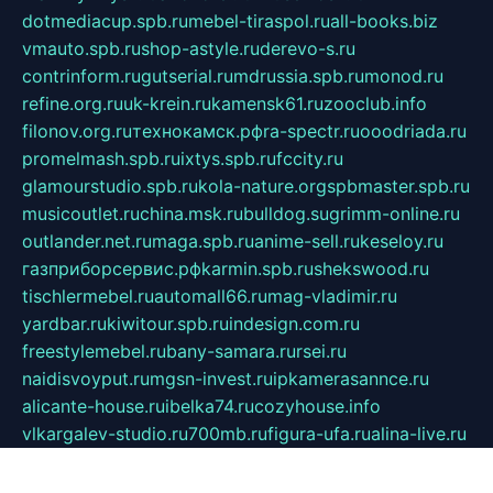
dotmediacup.spb.ru
mebel-tiraspol.ru
all-books.biz
vmauto.spb.ru
shop-astyle.ru
derevo-s.ru
contrinform.ru
gutserial.ru
mdrussia.spb.ru
monod.ru
refine.org.ru
uk-krein.ru
kamensk61.ru
zooclub.info
filonov.org.ru
технокамск.рф
ra-spectr.ru
ooodriada.ru
promelmash.spb.ru
ixtys.spb.ru
fccity.ru
glamourstudio.spb.ru
kola-nature.org
spbmaster.spb.ru
musicoutlet.ru
china.msk.ru
bulldog.su
grimm-online.ru
outlander.net.ru
maga.spb.ru
anime-sell.ru
keseloy.ru
газприборсервис.рф
karmin.spb.ru
shekswood.ru
tischlermebel.ru
automall66.ru
mag-vladimir.ru
yardbar.ru
kiwitour.spb.ru
indesign.com.ru
freestylemebel.ru
bany-samara.ru
rsei.ru
naidisvoyput.ru
mgsn-invest.ru
ipkamerasannce.ru
alicante-house.ru
ibelka74.ru
cozyhouse.info
vlkargalev-studio.ru
700mb.ru
figura-ufa.ru
alina-live.ru
belarusiannews.ru
womenknow.ru
dos-vniimk.ru
sega.net.ru
dv.net.ru
phenomenonsofhistory.com