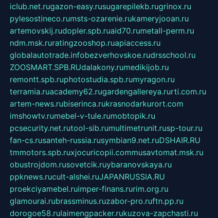
iclub.net.ru
gazon-easy.ru
sugarepilekb.ru
grinox.ru
pylesostineco.ru
msts-ozarenie.ru
kameryjooan.ru
artemovskij.ru
dopler.spb.ru
aid70.ru
metall-perm.ru
ndm.msk.ru
ratingzooshop.ru
apiaccess.ru
globalautotrade.info
bezverhovskoe.ru
drsschool.ru
ZOOSMART.SPB.RU
dalakony.ru
medikijob.ru
remontt.spb.ru
photostudia.spb.ru
myragon.ru
terramia.ru
academy62.ru
gardengallereya.ru
rti.com.ru
artem-news.ru
biserinca.ru
krasnodarkurort.com
imshowtv.ru
mebel-v-tule.ru
mobtopik.ru
pcsecurity.net.ru
tool-sib.ru
multimetrunit.ru
sp-tour.ru
fan-cs.ru
santeh-russia.ru
symbian9.net.ru
DSHAIR.RU
tmmotors.spb.ru
xjocuricopii.com
musavtomat.msk.ru
obustrojdom.ru
sovetcik.ru
ybaranovskaya.ru
ppknews.ru
cult-alshei.ru
JAPANRUSSIA.RU
proekciyamebel.ru
imper-finans.ru
rim.org.ru
glamourai.ru
brassminus.ru
zabor-pro.ru
ftn.pp.ru
dorogoe58.ru
laimengpacker.ru
kuzova-zapchasti.ru