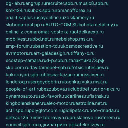
dg-lab.ru
angrup.ru
recruiter.spb.ru
music8.spb.ru
krsk124.ru
kubok.spb.ru
romanofforex.ru
analitikaplus.ru
spyonline.ru
zosikamery.ru
sloboda-ural.pp.ru
AUTO-COM.SU
hohota.net
alimy.ru
online-z.com
aromat-vostoka.ru
otdelkaexp.ru
mobilvest.ru
bbd.net.ru
mebelshop.msk.ru
smp-forum.ru
bastion-td.ru
kosmoscreative.ru
avrmotors.ru
art-galadesign.ru
tiffany-c.ru
ecostep-samara.ru
d-p.spb.ru
галактика73.рф
sko.com.ru
davitamebel-spb.ru
fotsis.ru
tesiaes.ru
kokoroyari.spb.ru
blesna-kazan.ru
mossilver.ru
lenderoq.ru
sergeydobrin.ru
tochkazvuka.msk.ru
people-of-art.ru
bezzubova.ru
clubtibet.ru
orior-aks.ru
dynamoauto.ru
szk-favorit.ru
carlines.ru
flatnsk.ru
kingbolenskaner.ru
alex-motor.ru
astroline.net.ru
act1.spb.ru
polyglot.com.ru
gidlipetsk.ru
ooo-driada.ru
detsad125.ru
mir-zdoroviya.ru
bruslanovo.ru
siterem.ru
council.spb.ru
лодкипатриот.рф
kafekolizey.ru