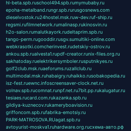
hl-beta.spb.ru
school494.spb.ru
mymubaby.ru
epoha-metalband.ru
ngr.spb.ru
rusgosnews.com
dieselvostok.ru
24hostel.msk.ru
w-dev.ru
f-ship.ru
regsmi.ru
filmnetwork.ru
malinasp.ru
kinosvin.ru
h2o-salon.ru
malutkayork.ru
deltaprim.spb.ru
tango-perm.ru
gooddir.ru
sgv.su
multiki-online.com
webkrasotki.com
cherinvest.ru
detskiy-ostrov.ru
ankou.spb.ru
alvesta1.ru
pdf-creator.ru
nix-files.org.ru
sakhatoday.ru
elektrikersymboler.ru
sputnikyes.ru
golf2club.msk.ru
aeforums.ru
zallclub.ru
multimodal.msk.ru
habaigry.ru
haikko.ru
sobakopedia.ru
isz-fest.ru
ewnc.info
screensaver-clock.net.ru
volnav.spb.ru
comnat.ru
npf.net.ru
7bit.pp.ru
kalugatur.ru
tesiaes.ru
card.com.ru
kazanka.spb.ru
gildiya-kuznecov.ru
kameryboavision.ru
griffoncom.spb.ru
fabrika-emotsiy.ru
PARK-MATROSOVA.RU
agat.spb.ru
avtoyurist-moskva1.ru
hardware.org.ru
схема-авто.рф