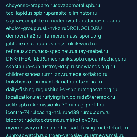
cheyenne-arapaho.ru
sevzapmetal.spb.ru
ted-lapidus.spb.ru
parasite-eliminator.ru
sigma-complete.ru
modernworld.ru
dama-moda.ru
eholot-group.ru
sk-nvkz.ru
DRONGOLD.RU
democratia2.ru
i-farmer.ru
mass-sport.org
jablonex.spb.ru
bookmess.ru
linkword.ru
refineua.com.ru
cs-spec.net.ru
altay-mebel.ru
DNK-THEATRE.RU
mechaniks.spb.ru
ipcamtechage.ru
skosta.ru
a-sun.ru
stroy-ldsp.ru
snowlands.org.ru
childrensshoes.ru
mrlizzy.ru
mebelsofiakrd.ru
bulizhenko.ru
rumantick.net.ru
mtszerno.ru
daily-fishing.ru
glushiteli-v-spb.ru
megasat.org.ru
localization.net.ru
flyingfish.pp.ru
ds5teremok.ru
aclib.spb.ru
komissionka30.ru
mag-profit.ru
icentre-74.ru
leasing-nsk.ru
hd39.ru
rcd.com.ru
bioprot.ru
deltaextreme.ru
mirkotlov07.ru
mycrossway.ru
temamedia.ru
art-fusing.ru
cbslefort.ru
sunroadwatch.ru
citroen-yaroslavl.ru
ratnews.msk.ru