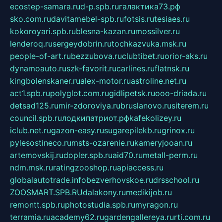
ecostep-samara.ru
d-p.spb.ru
галактика73.рф
sko.com.ru
davitamebel-spb.ru
fotsis.ru
tesiaes.ru
kokoroyari.spb.ru
blesna-kazan.ru
mossilver.ru
lenderoq.ru
sergeydobrin.ru
tochkazvuka.msk.ru
people-of-art.ru
bezzubova.ru
clubtibet.ru
orior-aks.ru
dynamoauto.ru
szk-favorit.ru
carlines.ru
flatnsk.ru
kingbolenskaner.ru
alex-motor.ru
astroline.net.ru
act1.spb.ru
polyglot.com.ru
gidlipetsk.ru
ooo-driada.ru
detsad125.ru
mir-zdoroviya.ru
bruslanovo.ru
siterem.ru
council.spb.ru
лодкипатриот.рф
kafekolizey.ru
iclub.net.ru
gazon-easy.ru
sugarepilekb.ru
grinox.ru
pylesostineco.ru
msts-ozarenie.ru
kameryjooan.ru
artemovskij.ru
dopler.spb.ru
aid70.ru
metall-perm.ru
ndm.msk.ru
ratingzooshop.ru
apiaccess.ru
globalautotrade.info
bezverhovskoe.ru
drsschool.ru
ZOOSMART.SPB.RU
dalakony.ru
medikijob.ru
remontt.spb.ru
photostudia.spb.ru
myragon.ru
terramia.ru
academy62.ru
gardengallereya.ru
rti.com.ru