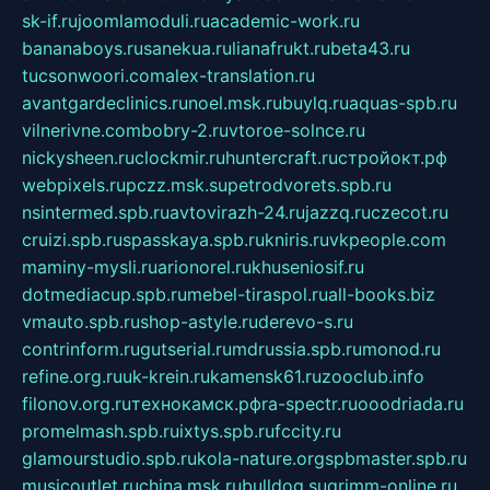
sk-if.ru
joomlamoduli.ru
academic-work.ru
bananaboys.ru
sanekua.ru
lianafrukt.ru
beta43.ru
tucsonwoori.com
alex-translation.ru
avantgardeclinics.ru
noel.msk.ru
buylq.ru
aquas-spb.ru
vilnerivne.com
bobry-2.ru
vtoroe-solnce.ru
nickysheen.ru
clockmir.ru
huntercraft.ru
стройокт.рф
webpixels.ru
pczz.msk.su
petrodvorets.spb.ru
nsintermed.spb.ru
avtovirazh-24.ru
jazzq.ru
czecot.ru
cruizi.spb.ru
spasskaya.spb.ru
kniris.ru
vkpeople.com
maminy-mysli.ru
arionorel.ru
khuseniosif.ru
dotmediacup.spb.ru
mebel-tiraspol.ru
all-books.biz
vmauto.spb.ru
shop-astyle.ru
derevo-s.ru
contrinform.ru
gutserial.ru
mdrussia.spb.ru
monod.ru
refine.org.ru
uk-krein.ru
kamensk61.ru
zooclub.info
filonov.org.ru
технокамск.рф
ra-spectr.ru
ooodriada.ru
promelmash.spb.ru
ixtys.spb.ru
fccity.ru
glamourstudio.spb.ru
kola-nature.org
spbmaster.spb.ru
musicoutlet.ru
china.msk.ru
bulldog.su
grimm-online.ru