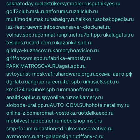
sakhatoday.ru
elektrikersymboler.ru
sputnikyes.ru
golf2club.msk.ru
aeforums.ru
zallclub.ru
multimodal.msk.ru
habaigry.ru
haikko.ru
sobakopedia.ru
isz-fest.ru
ewnc.info
screensaver-clock.net.ru
volnav.spb.ru
comnat.ru
npf.net.ru
7bit.pp.ru
kalugatur.ru
tesiaes.ru
card.com.ru
kazanka.spb.ru
gildiya-kuznecov.ru
kameryboavision.ru
griffoncom.spb.ru
fabrika-emotsiy.ru
PARK-MATROSOVA.RU
agat.spb.ru
avtoyurist-moskva1.ru
hardware.org.ru
схема-авто.рф
dg-lab.ru
angrup.ru
recruiter.spb.ru
music8.spb.ru
krsk124.ru
kubok.spb.ru
romanofforex.ru
analitikaplus.ru
spyonline.ru
zosikamery.ru
sloboda-ural.pp.ru
AUTO-COM.SU
hohota.net
alimy.ru
online-z.com
aromat-vostoka.ru
otdelkaexp.ru
mobilvest.ru
bbd.net.ru
mebelshop.msk.ru
smp-forum.ru
bastion-td.ru
kosmoscreative.ru
avrmotors.ru
art-galadesign.ru
tiffany-c.ru