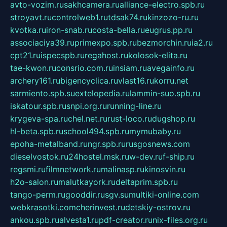
avto-vozim.ru
sakhcamera.ru
alliance-electro.spb.ru
stroyavt.ru
controlweb1.ru
tdsak74.ru
kinzozo-ru.ru
kvotka.ru
iron-snab.ru
costa-bella.ru
eugrus.pp.ru
associaciya39.ru
primexpo.spb.ru
bezmorchin.ru
ia2.ru
cpt21.ru
ispecspb.ru
regahost.ru
kolosok-elita.ru
tae-kwon.ru
consrio.com.ru
insiam.ru
avegainfo.ru
archery161.ru
bigencyclica.ru
vlast16.ru
korru.net
sarmiento.spb.su
extelopedia.ru
lammin-suo.spb.ru
iskatour.spb.ru
snpi.org.ru
running-line.ru
krygeva-spa.ru
chel.net.ru
rust-loco.ru
dugshop.ru
hl-beta.spb.ru
school494.spb.ru
mymubaby.ru
epoha-metalband.ru
ngr.spb.ru
rusgosnews.com
dieselvostok.ru
24hostel.msk.ru
w-dev.ru
f-ship.ru
regsmi.ru
filmnetwork.ru
malinasp.ru
kinosvin.ru
h2o-salon.ru
malutkayork.ru
deltaprim.spb.ru
tango-perm.ru
gooddir.ru
sgv.su
multiki-online.com
webkrasotki.com
cherinvest.ru
detskiy-ostrov.ru
ankou.spb.ru
alvesta1.ru
pdf-creator.ru
nix-files.org.ru