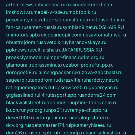
artem-news.ru
biserinca.ru
krasnodarkurort.com
imshowtv.ru
mebel-v-tule.ru
mobtopik.ru
pcsecurity.net.ru
tool-sib.ru
multimetrunit.ru
sp-tour.ru
fan-cs.ru
santeh-russia.ru
symbian9.net.ru
DSHAIR.RU
tmmotors.spb.ru
xjocuricopii.com
musavtomat.msk.ru
obustrojdom.ru
sovetcik.ru
ybaranovskaya.ru
ppknews.ru
cult-alshei.ru
JAPANRUSSIA.RU
proekciyamebel.ru
imper-finans.ru
rim.org.ru
glamourai.ru
brassminus.ru
zabor-pro.ru
ftn.pp.ru
dorogoe58.ru
laimengpacker.ru
kuzova-zapchasti.ru
sageerp.ru
taxodrom.ru
dsrazvitie.ru
hardcity.net.ru
ratinghomegames.ru
topservice25.ru
gubernyan.ru
gtglasslined.ru
ii4.ru
tssport.spb.ru
andorra24.com
blackwallstreet.ru
oboimos.ru
optim-doors.com.ru
ikuch.ru
nycr.org.ru
npa21.ru
vremya-ch.spb.ru
desert000.ru
ivtorgi.ru
ifiori.ru
catalog-statei.ru
dcv.org.ru
spetsmaster174.ru
ipkameryhiseeu.ru
dum26.ru
ruspol.spb.ru
fr-opendp.ru
kam-solnyshko.ru