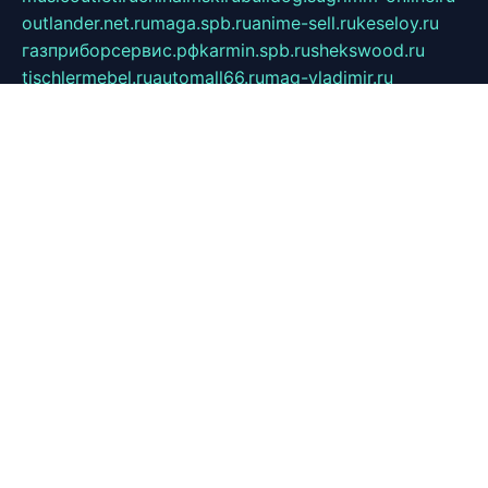
outlander.net.ru
maga.spb.ru
anime-sell.ru
keseloy.ru
газприборсервис.рф
karmin.spb.ru
shekswood.ru
tischlermebel.ru
automall66.ru
mag-vladimir.ru
yardbar.ru
kiwitour.spb.ru
indesign.com.ru
freestylemebel.ru
bany-samara.ru
rsei.ru
naidisvoyput.ru
mgsn-invest.ru
ipkamerasannce.ru
alicante-house.ru
ibelka74.ru
cozyhouse.info
vlkargalev-studio.ru
700mb.ru
figura-ufa.ru
alina-live.ru
belarusiannews.ru
womenknow.ru
dos-vniimk.ru
sega.net.ru
dv.net.ru
phenomenonsofhistory.com
telesputnik.net.ru
wall.pp.ru
pylesosroidmi.ru
gtc-clan.ru
cligs.ru
bibikazap.ru
popova.org.ru
netwhistler.spb.ru
bellvil.ru
bonzon.ru
iss-vladik.ru
defiparis.net.ru
las-gryzas.ru
amku.ru
electednews.spb.ru
feather.org.ru
spar72.ru
tankiigri.ru
dominus.com.ru
ibtree.ru
sanykool.pp.ru
unixlib.org.ru
menatep.spb.ru
gartenterrassen.ru
printeka.ru
skvozilka.com.ru
parkovka-pub.ru
lovemobi.ru
art-ru.ru