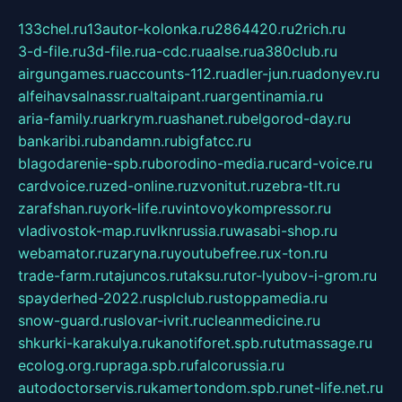
133chel.ru
13autor-kolonka.ru
2864420.ru
2rich.ru
3-d-file.ru
3d-file.ru
a-cdc.ru
aalse.ru
a380club.ru
airgungames.ru
accounts-112.ru
adler-jun.ru
adonyev.ru
alfeihavsalnassr.ru
altaipant.ru
argentinamia.ru
aria-family.ru
arkrym.ru
ashanet.ru
belgorod-day.ru
bankaribi.ru
bandamn.ru
bigfatcc.ru
blagodarenie-spb.ru
borodino-media.ru
card-voice.ru
cardvoice.ru
zed-online.ru
zvonitut.ru
zebra-tlt.ru
zarafshan.ru
york-life.ru
vintovoykompressor.ru
vladivostok-map.ru
vlknrussia.ru
wasabi-shop.ru
webamator.ru
zaryna.ru
youtubefree.ru
x-ton.ru
trade-farm.ru
tajuncos.ru
taksu.ru
tor-lyubov-i-grom.ru
spayderhed-2022.ru
splclub.ru
stoppamedia.ru
snow-guard.ru
slovar-ivrit.ru
cleanmedicine.ru
shkurki-karakulya.ru
kanotiforet.spb.ru
tutmassage.ru
ecolog.org.ru
praga.spb.ru
falcorussia.ru
autodoctorservis.ru
kamertondom.spb.ru
net-life.net.ru