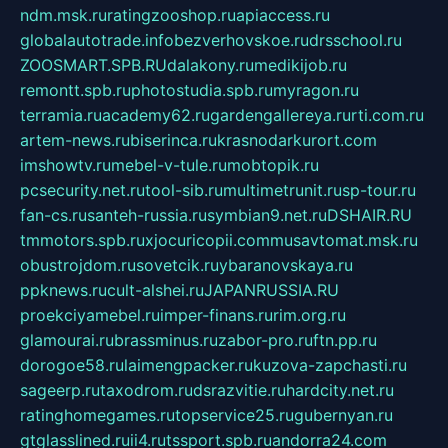
ndm.msk.ru
ratingzooshop.ru
apiaccess.ru
globalautotrade.info
bezverhovskoe.ru
drsschool.ru
ZOOSMART.SPB.RU
dalakony.ru
medikijob.ru
remontt.spb.ru
photostudia.spb.ru
myragon.ru
terramia.ru
academy62.ru
gardengallereya.ru
rti.com.ru
artem-news.ru
biserinca.ru
krasnodarkurort.com
imshowtv.ru
mebel-v-tule.ru
mobtopik.ru
pcsecurity.net.ru
tool-sib.ru
multimetrunit.ru
sp-tour.ru
fan-cs.ru
santeh-russia.ru
symbian9.net.ru
DSHAIR.RU
tmmotors.spb.ru
xjocuricopii.com
musavtomat.msk.ru
obustrojdom.ru
sovetcik.ru
ybaranovskaya.ru
ppknews.ru
cult-alshei.ru
JAPANRUSSIA.RU
proekciyamebel.ru
imper-finans.ru
rim.org.ru
glamourai.ru
brassminus.ru
zabor-pro.ru
ftn.pp.ru
dorogoe58.ru
laimengpacker.ru
kuzova-zapchasti.ru
sageerp.ru
taxodrom.ru
dsrazvitie.ru
hardcity.net.ru
ratinghomegames.ru
topservice25.ru
gubernyan.ru
gtglasslined.ru
ii4.ru
tssport.spb.ru
andorra24.com