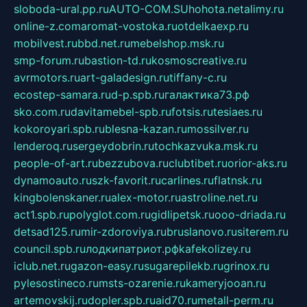
sloboda-ural.pp.ru
AUTO-COM.SU
hohota.net
alimy.ru
online-z.com
aromat-vostoka.ru
otdelkaexp.ru
mobilvest.ru
bbd.net.ru
mebelshop.msk.ru
smp-forum.ru
bastion-td.ru
kosmoscreative.ru
avrmotors.ru
art-galadesign.ru
tiffany-c.ru
ecostep-samara.ru
d-p.spb.ru
галактика73.рф
sko.com.ru
davitamebel-spb.ru
fotsis.ru
tesiaes.ru
kokoroyari.spb.ru
blesna-kazan.ru
mossilver.ru
lenderoq.ru
sergeydobrin.ru
tochkazvuka.msk.ru
people-of-art.ru
bezzubova.ru
clubtibet.ru
orior-aks.ru
dynamoauto.ru
szk-favorit.ru
carlines.ru
flatnsk.ru
kingbolenskaner.ru
alex-motor.ru
astroline.net.ru
act1.spb.ru
polyglot.com.ru
gidlipetsk.ru
ooo-driada.ru
detsad125.ru
mir-zdoroviya.ru
bruslanovo.ru
siterem.ru
council.spb.ru
лодкипатриот.рф
kafekolizey.ru
iclub.net.ru
gazon-easy.ru
sugarepilekb.ru
grinox.ru
pylesostineco.ru
msts-ozarenie.ru
kameryjooan.ru
artemovskij.ru
dopler.spb.ru
aid70.ru
metall-perm.ru