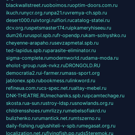
blackwallstreet.ru
oboimos.ru
optim-doors.com.ru
ikuch.ru
nycr.org.ru
npa21.ru
vremya-ch.spb.ru
desert000.ru
ivtorgi.ru
ifiori.ru
catalog-statei.ru
dcv.org.ru
spetsmaster174.ru
ipkameryhiseeu.ru
dum26.ru
ruspol.spb.ru
fr-opendp.ru
kam-solnyshko.ru
cheyenne-arapaho.ru
sevzapmetal.spb.ru
ted-lapidus.spb.ru
parasite-eliminator.ru
sigma-complete.ru
modernworld.ru
dama-moda.ru
eholot-group.ru
sk-nvkz.ru
DRONGOLD.RU
democratia2.ru
i-farmer.ru
mass-sport.org
jablonex.spb.ru
bookmess.ru
linkword.ru
refineua.com.ru
cs-spec.net.ru
altay-mebel.ru
DNK-THEATRE.RU
mechaniks.spb.ru
ipcamtechage.ru
skosta.ru
a-sun.ru
stroy-ldsp.ru
snowlands.org.ru
childrensshoes.ru
mrlizzy.ru
mebelsofiakrd.ru
bulizhenko.ru
rumantick.net.ru
mtszerno.ru
daily-fishing.ru
glushiteli-v-spb.ru
megasat.org.ru
localization.net.ru
flyingfish.pp.ru
ds5teremok.ru