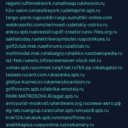
regsmi.ru
filmnetwork.ru
malinasp.ru
kinosvin.ru
h2o-salon.ru
malutkayork.ru
deltaprim.spb.ru
tango-perm.ru
gooddir.ru
sgv.su
multiki-online.com
webkrasotki.com
cherinvest.ru
detskiy-ostrov.ru
ankou.spb.ru
alvesta1.ru
pdf-creator.ru
nix-files.org.ru
sakhatoday.ru
elektrikersymboler.ru
sputnikyes.ru
golf2club.msk.ru
aeforums.ru
zallclub.ru
multimodal.msk.ru
habaigry.ru
haikko.ru
sobakopedia.ru
isz-fest.ru
ewnc.info
screensaver-clock.net.ru
volnav.spb.ru
comnat.ru
npf.net.ru
7bit.pp.ru
kalugatur.ru
tesiaes.ru
card.com.ru
kazanka.spb.ru
gildiya-kuznecov.ru
kameryboavision.ru
griffoncom.spb.ru
fabrika-emotsiy.ru
PARK-MATROSOVA.RU
agat.spb.ru
avtoyurist-moskva1.ru
hardware.org.ru
схема-авто.рф
dg-lab.ru
angrup.ru
recruiter.spb.ru
music8.spb.ru
krsk124.ru
kubok.spb.ru
romanofforex.ru
analitikaplus.ru
spyonline.ru
zosikamery.ru