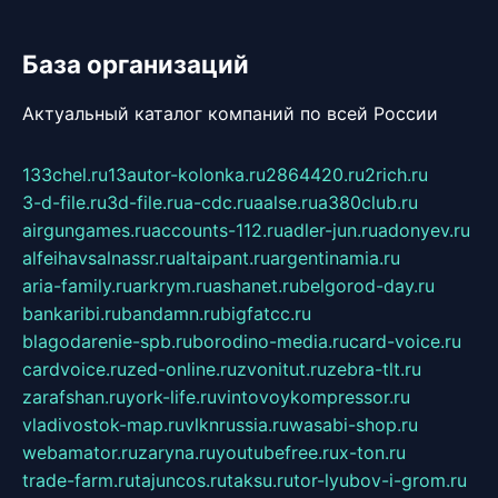
База организаций
Актуальный каталог компаний по всей России
133chel.ru
13autor-kolonka.ru
2864420.ru
2rich.ru
3-d-file.ru
3d-file.ru
a-cdc.ru
aalse.ru
a380club.ru
airgungames.ru
accounts-112.ru
adler-jun.ru
adonyev.ru
alfeihavsalnassr.ru
altaipant.ru
argentinamia.ru
aria-family.ru
arkrym.ru
ashanet.ru
belgorod-day.ru
bankaribi.ru
bandamn.ru
bigfatcc.ru
blagodarenie-spb.ru
borodino-media.ru
card-voice.ru
cardvoice.ru
zed-online.ru
zvonitut.ru
zebra-tlt.ru
zarafshan.ru
york-life.ru
vintovoykompressor.ru
vladivostok-map.ru
vlknrussia.ru
wasabi-shop.ru
webamator.ru
zaryna.ru
youtubefree.ru
x-ton.ru
trade-farm.ru
tajuncos.ru
taksu.ru
tor-lyubov-i-grom.ru