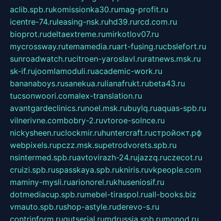
aclib.spb.ru
komissionka30.ru
mag-profit.ru
icentre-74.ru
leasing-nsk.ru
hd39.ru
rcd.com.ru
bioprot.ru
deltaextreme.ru
mirkotlov07.ru
mycrossway.ru
temamedia.ru
art-fusing.ru
cbslefort.ru
sunroadwatch.ru
citroen-yaroslavl.ru
ratnews.msk.ru
sk-if.ru
joomlamoduli.ru
academic-work.ru
bananaboys.ru
sanekua.ru
lianafrukt.ru
beta43.ru
tucsonwoori.com
alex-translation.ru
avantgardeclinics.ru
noel.msk.ru
buylq.ru
aquas-spb.ru
vilnerivne.com
bobry-2.ru
vtoroe-solnce.ru
nickysheen.ru
clockmir.ru
huntercraft.ru
стройокт.рф
webpixels.ru
pczz.msk.su
petrodvorets.spb.ru
nsintermed.spb.ru
avtovirazh-24.ru
jazzq.ru
czecot.ru
cruizi.spb.ru
spasskaya.spb.ru
kniris.ru
vkpeople.com
maminy-mysli.ru
arionorel.ru
khuseniosif.ru
dotmediacup.spb.ru
mebel-tiraspol.ru
all-books.biz
vmauto.spb.ru
shop-astyle.ru
derevo-s.ru
contrinform.ru
gutserial.ru
mdrussia.spb.ru
monod.ru