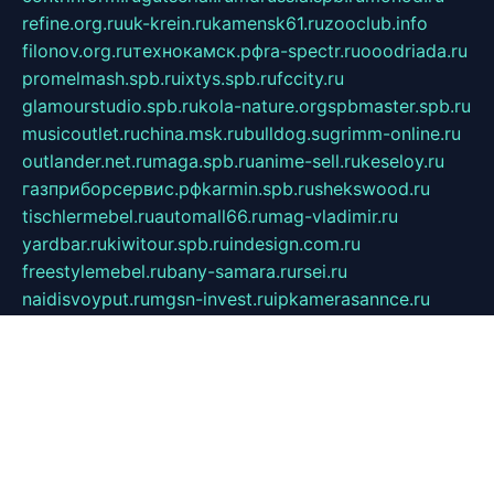
refine.org.ru
uk-krein.ru
kamensk61.ru
zooclub.info
filonov.org.ru
технокамск.рф
ra-spectr.ru
ooodriada.ru
promelmash.spb.ru
ixtys.spb.ru
fccity.ru
glamourstudio.spb.ru
kola-nature.org
spbmaster.spb.ru
musicoutlet.ru
china.msk.ru
bulldog.su
grimm-online.ru
outlander.net.ru
maga.spb.ru
anime-sell.ru
keseloy.ru
газприборсервис.рф
karmin.spb.ru
shekswood.ru
tischlermebel.ru
automall66.ru
mag-vladimir.ru
yardbar.ru
kiwitour.spb.ru
indesign.com.ru
freestylemebel.ru
bany-samara.ru
rsei.ru
naidisvoyput.ru
mgsn-invest.ru
ipkamerasannce.ru
alicante-house.ru
ibelka74.ru
cozyhouse.info
vlkargalev-studio.ru
700mb.ru
figura-ufa.ru
alina-live.ru
belarusiannews.ru
womenknow.ru
dos-vniimk.ru
sega.net.ru
dv.net.ru
phenomenonsofhistory.com
telesputnik.net.ru
wall.pp.ru
pylesosroidmi.ru
gtc-clan.ru
cligs.ru
bibikazap.ru
popova.org.ru
netwhistler.spb.ru
bellvil.ru
bonzon.ru
iss-vladik.ru