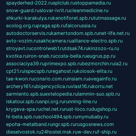
spayderhed-2022.ru
splclub.ru
stoppamedia.ru
snow-guard.ru
slovar-ivrit.ru
cleanmedicine.ru
shkurki-karakulya.ru
kanotiforet.spb.ru
tutmassage.ru
ecolog.org.ru
praga.spb.ru
falcorussia.ru
autodoctorservis.ru
kamertondom.spb.ru
net-life.net.ru
avto-vozim.ru
sakhcamera.ru
alliance-electro.spb.ru
stroyavt.ru
controlweb1.ru
tdsak74.ru
kinzozo-ru.ru
kvotka.ru
iron-snab.ru
costa-bella.ru
eugrus.pp.ru
associaciya39.ru
primexpo.spb.ru
bezmorchin.ru
ia2.ru
cpt21.ru
ispecspb.ru
regahost.ru
kolosok-elita.ru
tae-kwon.ru
consrio.com.ru
insiam.ru
avegainfo.ru
archery161.ru
bigencyclica.ru
vlast16.ru
korru.net
sarmiento.spb.su
extelopedia.ru
lammin-suo.spb.ru
iskatour.spb.ru
snpi.org.ru
running-line.ru
krygeva-spa.ru
chel.net.ru
rust-loco.ru
dugshop.ru
hl-beta.spb.ru
school494.spb.ru
mymubaby.ru
epoha-metalband.ru
ngr.spb.ru
rusgosnews.com
dieselvostok.ru
24hostel.msk.ru
w-dev.ru
f-ship.ru