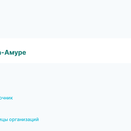
а-Амуре
очник
ницы организаций