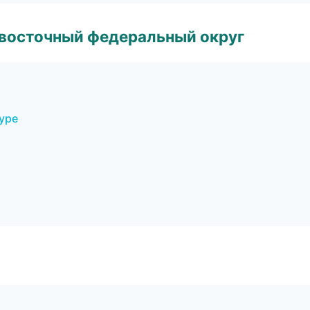
евосточный федеральный округ
уре