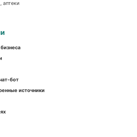
, аптеки
ми
 бизнеса
и
чат-бот
еренные источники
иях