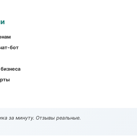
ми
онам
чат-бот
 бизнеса
арты
ка за минуту. Отзывы реальные.