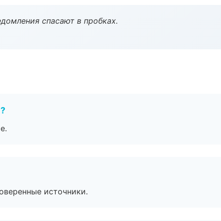
домления спасают в пробках.
е?
е.
роверенные источники.