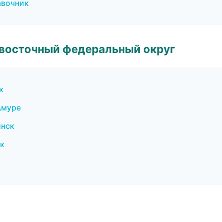
авочник
евосточный федеральный округ
к
Амуре
инск
к