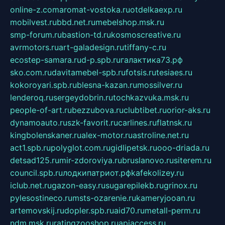
online-z.com
aromat-vostoka.ru
otdelkaexp.ru
mobilvest.ru
bbd.net.ru
mebelshop.msk.ru
smp-forum.ru
bastion-td.ru
kosmoscreative.ru
avrmotors.ru
art-galadesign.ru
tiffany-c.ru
ecostep-samara.ru
d-p.spb.ru
галактика73.рф
sko.com.ru
davitamebel-spb.ru
fotsis.ru
tesiaes.ru
kokoroyari.spb.ru
blesna-kazan.ru
mossilver.ru
lenderoq.ru
sergeydobrin.ru
tochkazvuka.msk.ru
people-of-art.ru
bezzubova.ru
clubtibet.ru
orior-aks.ru
dynamoauto.ru
szk-favorit.ru
carlines.ru
flatnsk.ru
kingbolenskaner.ru
alex-motor.ru
astroline.net.ru
act1.spb.ru
polyglot.com.ru
gidlipetsk.ru
ooo-driada.ru
detsad125.ru
mir-zdoroviya.ru
bruslanovo.ru
siterem.ru
council.spb.ru
лодкипатриот.рф
kafekolizey.ru
iclub.net.ru
gazon-easy.ru
sugarepilekb.ru
grinox.ru
pylesostineco.ru
msts-ozarenie.ru
kameryjooan.ru
artemovskij.ru
dopler.spb.ru
aid70.ru
metall-perm.ru
ndm.msk.ru
ratingzooshop.ru
apiaccess.ru