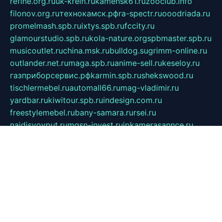
refine.org.ru
uk-krein.ru
kamensk61.ru
zooclub.info
filonov.org.ru
технокамск.рф
ra-spectr.ru
ooodriada.ru
promelmash.spb.ru
ixtys.spb.ru
fccity.ru
glamourstudio.spb.ru
kola-nature.org
spbmaster.spb.ru
musicoutlet.ru
china.msk.ru
bulldog.su
grimm-online.ru
outlander.net.ru
maga.spb.ru
anime-sell.ru
keseloy.ru
газприборсервис.рф
karmin.spb.ru
shekswood.ru
tischlermebel.ru
automall66.ru
mag-vladimir.ru
yardbar.ru
kiwitour.spb.ru
indesign.com.ru
freestylemebel.ru
bany-samara.ru
rsei.ru
naidisvoyput.ru
mgsn-invest.ru
ipkamerasannce.ru
alicante-house.ru
ibelka74.ru
cozyhouse.info
vlkargalev-studio.ru
700mb.ru
figura-ufa.ru
alina-live.ru
belarusiannews.ru
womenknow.ru
dos-vniimk.ru
sega.net.ru
dv.net.ru
phenomenonsofhistory.com
telesputnik.net.ru
wall.pp.ru
pylesosroidmi.ru
gtc-clan.ru
cligs.ru
bibikazap.ru
popova.org.ru
netwhistler.spb.ru
bellvil.ru
bonzon.ru
iss-vladik.ru