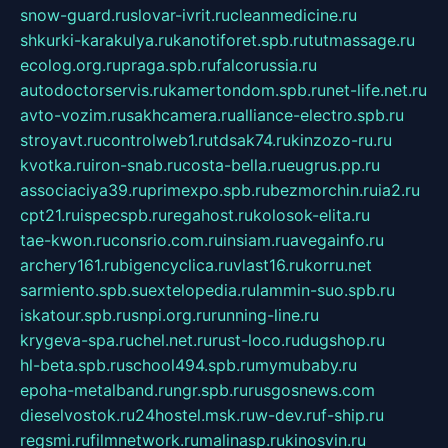
snow-guard.ru
slovar-ivrit.ru
cleanmedicine.ru
shkurki-karakulya.ru
kanotiforet.spb.ru
tutmassage.ru
ecolog.org.ru
praga.spb.ru
falcorussia.ru
autodoctorservis.ru
kamertondom.spb.ru
net-life.net.ru
avto-vozim.ru
sakhcamera.ru
alliance-electro.spb.ru
stroyavt.ru
controlweb1.ru
tdsak74.ru
kinzozo-ru.ru
kvotka.ru
iron-snab.ru
costa-bella.ru
eugrus.pp.ru
associaciya39.ru
primexpo.spb.ru
bezmorchin.ru
ia2.ru
cpt21.ru
ispecspb.ru
regahost.ru
kolosok-elita.ru
tae-kwon.ru
consrio.com.ru
insiam.ru
avegainfo.ru
archery161.ru
bigencyclica.ru
vlast16.ru
korru.net
sarmiento.spb.su
extelopedia.ru
lammin-suo.spb.ru
iskatour.spb.ru
snpi.org.ru
running-line.ru
krygeva-spa.ru
chel.net.ru
rust-loco.ru
dugshop.ru
hl-beta.spb.ru
school494.spb.ru
mymubaby.ru
epoha-metalband.ru
ngr.spb.ru
rusgosnews.com
dieselvostok.ru
24hostel.msk.ru
w-dev.ru
f-ship.ru
regsmi.ru
filmnetwork.ru
malinasp.ru
kinosvin.ru