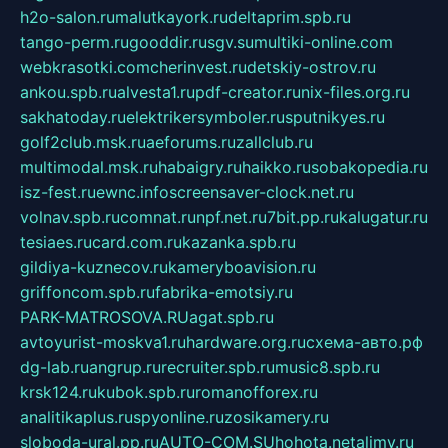
h2o-salon.ru
malutkayork.ru
deltaprim.spb.ru
tango-perm.ru
gooddir.ru
sgv.su
multiki-online.com
webkrasotki.com
cherinvest.ru
detskiy-ostrov.ru
ankou.spb.ru
alvesta1.ru
pdf-creator.ru
nix-files.org.ru
sakhatoday.ru
elektrikersymboler.ru
sputnikyes.ru
golf2club.msk.ru
aeforums.ru
zallclub.ru
multimodal.msk.ru
habaigry.ru
haikko.ru
sobakopedia.ru
isz-fest.ru
ewnc.info
screensaver-clock.net.ru
volnav.spb.ru
comnat.ru
npf.net.ru
7bit.pp.ru
kalugatur.ru
tesiaes.ru
card.com.ru
kazanka.spb.ru
gildiya-kuznecov.ru
kameryboavision.ru
griffoncom.spb.ru
fabrika-emotsiy.ru
PARK-MATROSOVA.RU
agat.spb.ru
avtoyurist-moskva1.ru
hardware.org.ru
схема-авто.рф
dg-lab.ru
angrup.ru
recruiter.spb.ru
music8.spb.ru
krsk124.ru
kubok.spb.ru
romanofforex.ru
analitikaplus.ru
spyonline.ru
zosikamery.ru
sloboda-ural.pp.ru
AUTO-COM.SU
hohota.net
alimy.ru