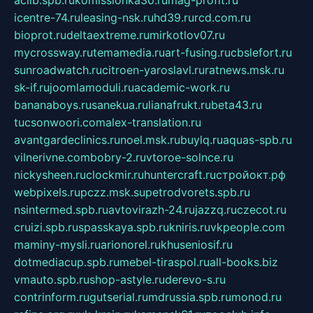
aclib.spb.ru
komissionka30.ru
mag-profit.ru
icentre-74.ru
leasing-nsk.ru
hd39.ru
rcd.com.ru
bioprot.ru
deltaextreme.ru
mirkotlov07.ru
mycrossway.ru
temamedia.ru
art-fusing.ru
cbslefort.ru
sunroadwatch.ru
citroen-yaroslavl.ru
ratnews.msk.ru
sk-if.ru
joomlamoduli.ru
academic-work.ru
bananaboys.ru
sanekua.ru
lianafrukt.ru
beta43.ru
tucsonwoori.com
alex-translation.ru
avantgardeclinics.ru
noel.msk.ru
buylq.ru
aquas-spb.ru
vilnerivne.com
bobry-2.ru
vtoroe-solnce.ru
nickysheen.ru
clockmir.ru
huntercraft.ru
стройокт.рф
webpixels.ru
pczz.msk.su
petrodvorets.spb.ru
nsintermed.spb.ru
avtovirazh-24.ru
jazzq.ru
czecot.ru
cruizi.spb.ru
spasskaya.spb.ru
kniris.ru
vkpeople.com
maminy-mysli.ru
arionorel.ru
khuseniosif.ru
dotmediacup.spb.ru
mebel-tiraspol.ru
all-books.biz
vmauto.spb.ru
shop-astyle.ru
derevo-s.ru
contrinform.ru
gutserial.ru
mdrussia.spb.ru
monod.ru