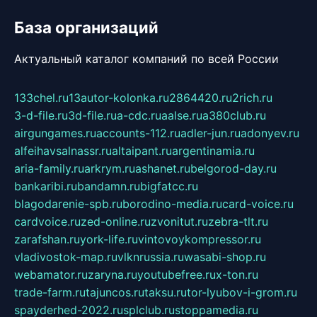
База организаций
Актуальный каталог компаний по всей России
133chel.ru
13autor-kolonka.ru
2864420.ru
2rich.ru
3-d-file.ru
3d-file.ru
a-cdc.ru
aalse.ru
a380club.ru
airgungames.ru
accounts-112.ru
adler-jun.ru
adonyev.ru
alfeihavsalnassr.ru
altaipant.ru
argentinamia.ru
aria-family.ru
arkrym.ru
ashanet.ru
belgorod-day.ru
bankaribi.ru
bandamn.ru
bigfatcc.ru
blagodarenie-spb.ru
borodino-media.ru
card-voice.ru
cardvoice.ru
zed-online.ru
zvonitut.ru
zebra-tlt.ru
zarafshan.ru
york-life.ru
vintovoykompressor.ru
vladivostok-map.ru
vlknrussia.ru
wasabi-shop.ru
webamator.ru
zaryna.ru
youtubefree.ru
x-ton.ru
trade-farm.ru
tajuncos.ru
taksu.ru
tor-lyubov-i-grom.ru
spayderhed-2022.ru
splclub.ru
stoppamedia.ru