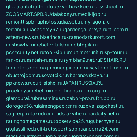
globalautotrade.info
bezverhovskoe.ru
drsschool.ru
ZOOSMART.SPB.RU
dalakony.ru
medikijob.ru
remontt.spb.ru
photostudia.spb.ru
myragon.ru
terramia.ru
academy62.ru
gardengallereya.ru
rti.com.ru
artem-news.ru
biserinca.ru
krasnodarkurort.com
imshowtv.ru
mebel-v-tule.ru
mobtopik.ru
pcsecurity.net.ru
tool-sib.ru
multimetrunit.ru
sp-tour.ru
fan-cs.ru
santeh-russia.ru
symbian9.net.ru
DSHAIR.RU
tmmotors.spb.ru
xjocuricopii.com
musavtomat.msk.ru
obustrojdom.ru
sovetcik.ru
ybaranovskaya.ru
ppknews.ru
cult-alshei.ru
JAPANRUSSIA.RU
proekciyamebel.ru
imper-finans.ru
rim.org.ru
glamourai.ru
brassminus.ru
zabor-pro.ru
ftn.pp.ru
dorogoe58.ru
laimengpacker.ru
kuzova-zapchasti.ru
sageerp.ru
taxodrom.ru
dsrazvitie.ru
hardcity.net.ru
ratinghomegames.ru
topservice25.ru
gubernyan.ru
gtglasslined.ru
ii4.ru
tssport.spb.ru
andorra24.com
blackwallstreet.ru
oboimos.ru
optim-doors.com.ru