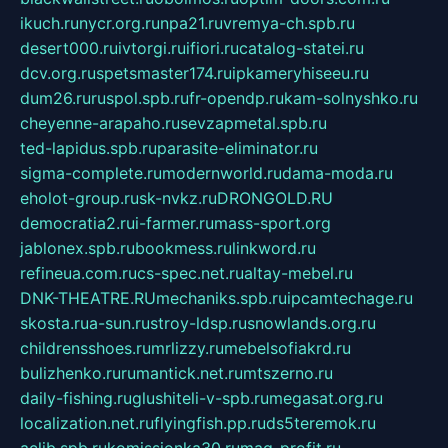
ikuch.ru
nycr.org.ru
npa21.ru
vremya-ch.spb.ru
desert000.ru
ivtorgi.ru
ifiori.ru
catalog-statei.ru
dcv.org.ru
spetsmaster174.ru
ipkameryhiseeu.ru
dum26.ru
ruspol.spb.ru
fr-opendp.ru
kam-solnyshko.ru
cheyenne-arapaho.ru
sevzapmetal.spb.ru
ted-lapidus.spb.ru
parasite-eliminator.ru
sigma-complete.ru
modernworld.ru
dama-moda.ru
eholot-group.ru
sk-nvkz.ru
DRONGOLD.RU
democratia2.ru
i-farmer.ru
mass-sport.org
jablonex.spb.ru
bookmess.ru
linkword.ru
refineua.com.ru
cs-spec.net.ru
altay-mebel.ru
DNK-THEATRE.RU
mechaniks.spb.ru
ipcamtechage.ru
skosta.ru
a-sun.ru
stroy-ldsp.ru
snowlands.org.ru
childrensshoes.ru
mrlizzy.ru
mebelsofiakrd.ru
bulizhenko.ru
rumantick.net.ru
mtszerno.ru
daily-fishing.ru
glushiteli-v-spb.ru
megasat.org.ru
localization.net.ru
flyingfish.pp.ru
ds5teremok.ru