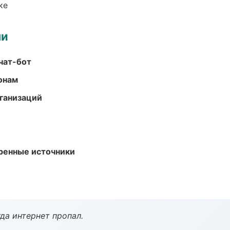
ке
ми
чат-бот
онам
ганизаций
еренные источники
да интернет пропал.