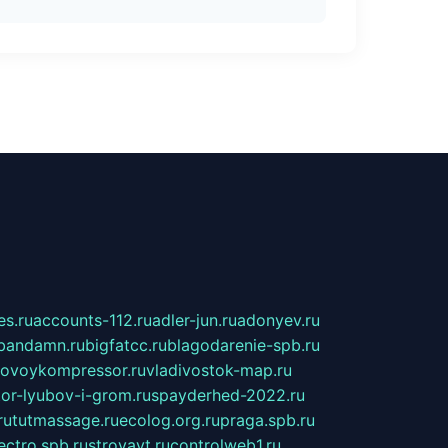
s.ru
accounts-112.ru
adler-jun.ru
adonyev.ru
bandamn.ru
bigfatcc.ru
blagodarenie-spb.ru
tovoykompressor.ru
vladivostok-map.ru
tor-lyubov-i-grom.ru
spayderhed-2022.ru
ru
tutmassage.ru
ecolog.org.ru
praga.spb.ru
lectro.spb.ru
stroyavt.ru
controlweb1.ru