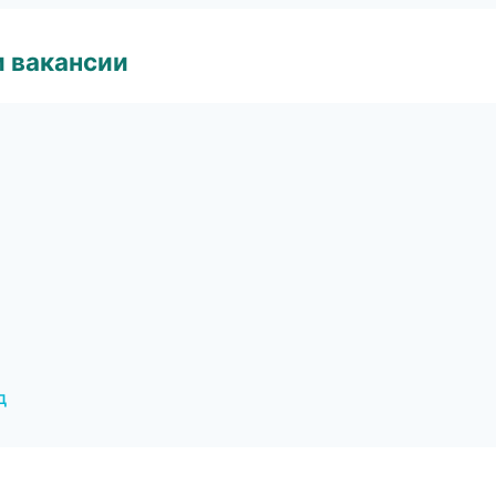
и вакансии
д