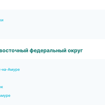
ки
евосточный федеральный округ
к-на-Амуре
ок
Амуре