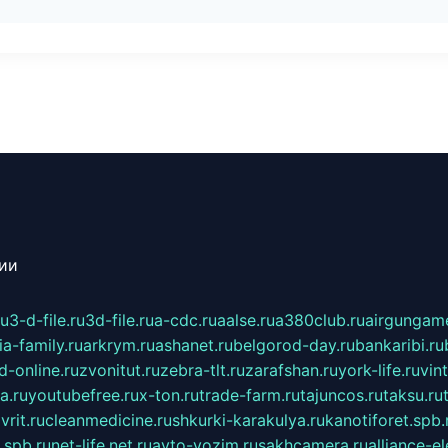
сии
ru
3-d-file.ru
3d-file.ru
a-cdc.ru
aalse.ru
a380club.ru
airgungame
ia-family.ru
arkrym.ru
ashanet.ru
belgorod-day.ru
bankaribi.ru
d-online.ru
zvonitut.ru
zebra-tlt.ru
zarafshan.ru
york-life.ru
vin
a.ru
youtubefree.ru
x-ton.ru
trade-farm.ru
tajuncos.ru
taksu.ru
vrit.ru
cleanmedicine.ru
shkurki-karakulya.ru
kanotiforet.spb.
spb.ru
net-life.net.ru
avto-vozim.ru
sakhcamera.ru
alliance-e