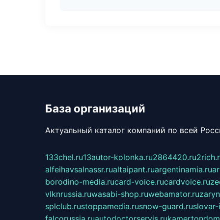
База организаций
Актуальный каталог компаний по всей Рос
133chel.ru
13autor-kolonka.ru
2864420.ru
2rich.
alfeihavsalnassr.ru
altaipant.ru
argentinamia.ru
ar
borodino-media.ru
card-voice.ru
cardvoice.ru
ze
vlknrussia.ru
wasabi-shop.ru
webamator.ru
zaryn
splclub.ru
stoppamedia.ru
snow-guard.ru
slovar-i
falcorussia.ru
autodoctorservis.ru
kamertondom.