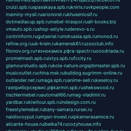
cruizi.spb.ru
spasskaya.spb.ru
kniris.ru
vkpeople.com
maminy-mysli.ru
arionorel.ru
khuseniosif.ru
dotmediacup.spb.ru
mebel-tiraspol.ru
all-books.biz
vmauto.spb.ru
shop-astyle.ru
derevo-s.ru
contrinform.ru
gutserial.ru
mdrussia.spb.ru
monod.ru
refine.org.ru
uk-krein.ru
kamensk61.ru
zooclub.info
filonov.org.ru
технокамск.рф
ra-spectr.ru
ooodriada.ru
promelmash.spb.ru
ixtys.spb.ru
fccity.ru
glamourstudio.spb.ru
kola-nature.org
spbmaster.spb.ru
musicoutlet.ru
china.msk.ru
bulldog.su
grimm-online.ru
outlander.net.ru
maga.spb.ru
anime-sell.ru
keseloy.ru
газприборсервис.рф
karmin.spb.ru
shekswood.ru
tischlermebel.ru
automall66.ru
mag-vladimir.ru
yardbar.ru
kiwitour.spb.ru
indesign.com.ru
freestylemebel.ru
bany-samara.ru
rsei.ru
naidisvoyput.ru
mgsn-invest.ru
ipkamerasannce.ru
alicante-house.ru
ibelka74.ru
cozyhouse.info