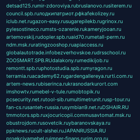
detsad125.ru
mir-zdoroviya.ru
bruslanovo.ru
siterem.ru
council.spb.ru
лодкипатриот.рф
kafekolizey.ru
iclub.net.ru
gazon-easy.ru
sugarepilekb.ru
grinox.ru
pylesostineco.ru
msts-ozarenie.ru
kameryjooan.ru
artemovskij.ru
dopler.spb.ru
aid70.ru
metall-perm.ru
ndm.msk.ru
ratingzooshop.ru
apiaccess.ru
globalautotrade.info
bezverhovskoe.ru
drsschool.ru
ZOOSMART.SPB.RU
dalakony.ru
medikijob.ru
remontt.spb.ru
photostudia.spb.ru
myragon.ru
terramia.ru
academy62.ru
gardengallereya.ru
rti.com.ru
artem-news.ru
biserinca.ru
krasnodarkurort.com
imshowtv.ru
mebel-v-tule.ru
mobtopik.ru
pcsecurity.net.ru
tool-sib.ru
multimetrunit.ru
sp-tour.ru
fan-cs.ru
santeh-russia.ru
symbian9.net.ru
DSHAIR.RU
tmmotors.spb.ru
xjocuricopii.com
musavtomat.msk.ru
obustrojdom.ru
sovetcik.ru
ybaranovskaya.ru
ppknews.ru
cult-alshei.ru
JAPANRUSSIA.RU
proekciyamebel.ru
imper-finans.ru
rim.org.ru