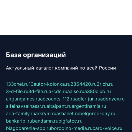
База организаций
Актуальный каталог компаний по всей России
133chel.ru
13autor-kolonka.ru
2864420.ru
2rich.ru
3-d-file.ru
3d-file.ru
a-cdc.ru
aalse.ru
a380club.ru
airgungames.ru
accounts-112.ru
adler-jun.ru
adonyev.ru
alfeihavsalnassr.ru
altaipant.ru
argentinamia.ru
aria-family.ru
arkrym.ru
ashanet.ru
belgorod-day.ru
bankaribi.ru
bandamn.ru
bigfatcc.ru
blagodarenie-spb.ru
borodino-media.ru
card-voice.ru