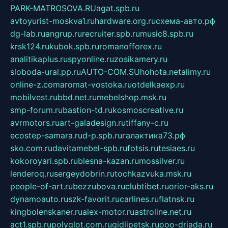
PARK-MATROSOVA.RU
agat.spb.ru
avtoyurist-moskva1.ru
hardware.org.ru
схема-авто.рф
dg-lab.ru
angrup.ru
recruiter.spb.ru
music8.spb.ru
krsk124.ru
kubok.spb.ru
romanofforex.ru
analitikaplus.ru
spyonline.ru
zosikamery.ru
sloboda-ural.pp.ru
AUTO-COM.SU
hohota.net
alimy.ru
online-z.com
aromat-vostoka.ru
otdelkaexp.ru
mobilvest.ru
bbd.net.ru
mebelshop.msk.ru
smp-forum.ru
bastion-td.ru
kosmoscreative.ru
avrmotors.ru
art-galadesign.ru
tiffany-c.ru
ecostep-samara.ru
d-p.spb.ru
галактика73.рф
sko.com.ru
davitamebel-spb.ru
fotsis.ru
tesiaes.ru
kokoroyari.spb.ru
blesna-kazan.ru
mossilver.ru
lenderoq.ru
sergeydobrin.ru
tochkazvuka.msk.ru
people-of-art.ru
bezzubova.ru
clubtibet.ru
orior-aks.ru
dynamoauto.ru
szk-favorit.ru
carlines.ru
flatnsk.ru
kingbolenskaner.ru
alex-motor.ru
astroline.net.ru
act1.spb.ru
polyglot.com.ru
gidlipetsk.ru
ooo-driada.ru