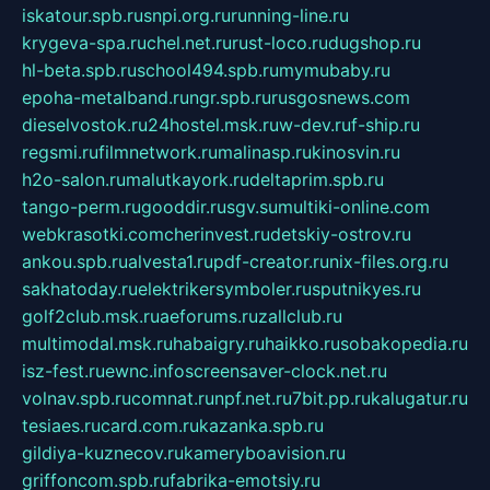
iskatour.spb.ru
snpi.org.ru
running-line.ru
krygeva-spa.ru
chel.net.ru
rust-loco.ru
dugshop.ru
hl-beta.spb.ru
school494.spb.ru
mymubaby.ru
epoha-metalband.ru
ngr.spb.ru
rusgosnews.com
dieselvostok.ru
24hostel.msk.ru
w-dev.ru
f-ship.ru
regsmi.ru
filmnetwork.ru
malinasp.ru
kinosvin.ru
h2o-salon.ru
malutkayork.ru
deltaprim.spb.ru
tango-perm.ru
gooddir.ru
sgv.su
multiki-online.com
webkrasotki.com
cherinvest.ru
detskiy-ostrov.ru
ankou.spb.ru
alvesta1.ru
pdf-creator.ru
nix-files.org.ru
sakhatoday.ru
elektrikersymboler.ru
sputnikyes.ru
golf2club.msk.ru
aeforums.ru
zallclub.ru
multimodal.msk.ru
habaigry.ru
haikko.ru
sobakopedia.ru
isz-fest.ru
ewnc.info
screensaver-clock.net.ru
volnav.spb.ru
comnat.ru
npf.net.ru
7bit.pp.ru
kalugatur.ru
tesiaes.ru
card.com.ru
kazanka.spb.ru
gildiya-kuznecov.ru
kameryboavision.ru
griffoncom.spb.ru
fabrika-emotsiy.ru