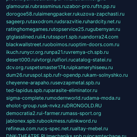
glamourai.ru
brassminus.ru
zabor-pro.ru
ftn.pp.ru
dorogoe58.ru
laimengpacker.ru
kuzova-zapchasti.ru
sageerp.ru
taxodrom.ru
dsrazvitie.ru
hardcity.net.ru
ratinghomegames.ru
topservice25.ru
gubernyan.ru
gtglasslined.ru
ii4.ru
tssport.spb.ru
andorra24.com
blackwallstreet.ru
oboimos.ru
optim-doors.com.ru
ikuch.ru
nycr.org.ru
npa21.ru
vremya-ch.spb.ru
desert000.ru
ivtorgi.ru
ifiori.ru
catalog-statei.ru
dcv.org.ru
spetsmaster174.ru
ipkameryhiseeu.ru
dum26.ru
ruspol.spb.ru
fr-opendp.ru
kam-solnyshko.ru
cheyenne-arapaho.ru
sevzapmetal.spb.ru
ted-lapidus.spb.ru
parasite-eliminator.ru
sigma-complete.ru
modernworld.ru
dama-moda.ru
eholot-group.ru
sk-nvkz.ru
DRONGOLD.RU
democratia2.ru
i-farmer.ru
mass-sport.org
jablonex.spb.ru
bookmess.ru
linkword.ru
refineua.com.ru
cs-spec.net.ru
altay-mebel.ru
DNK-THEATRE.RU
mechaniks.spb.ru
ipcamtechage.ru