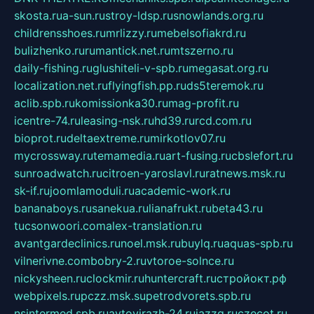
skosta.ru
a-sun.ru
stroy-ldsp.ru
snowlands.org.ru
childrensshoes.ru
mrlizzy.ru
mebelsofiakrd.ru
bulizhenko.ru
rumantick.net.ru
mtszerno.ru
daily-fishing.ru
glushiteli-v-spb.ru
megasat.org.ru
localization.net.ru
flyingfish.pp.ru
ds5teremok.ru
aclib.spb.ru
komissionka30.ru
mag-profit.ru
icentre-74.ru
leasing-nsk.ru
hd39.ru
rcd.com.ru
bioprot.ru
deltaextreme.ru
mirkotlov07.ru
mycrossway.ru
temamedia.ru
art-fusing.ru
cbslefort.ru
sunroadwatch.ru
citroen-yaroslavl.ru
ratnews.msk.ru
sk-if.ru
joomlamoduli.ru
academic-work.ru
bananaboys.ru
sanekua.ru
lianafrukt.ru
beta43.ru
tucsonwoori.com
alex-translation.ru
avantgardeclinics.ru
noel.msk.ru
buylq.ru
aquas-spb.ru
vilnerivne.com
bobry-2.ru
vtoroe-solnce.ru
nickysheen.ru
clockmir.ru
huntercraft.ru
стройокт.рф
webpixels.ru
pczz.msk.su
petrodvorets.spb.ru
nsintermed.spb.ru
avtovirazh-24.ru
jazzq.ru
czecot.ru