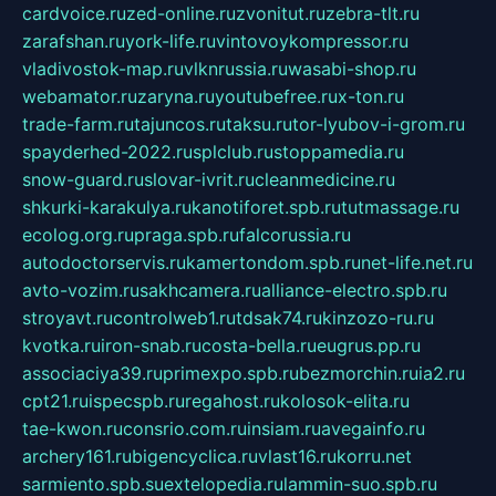
cardvoice.ru
zed-online.ru
zvonitut.ru
zebra-tlt.ru
zarafshan.ru
york-life.ru
vintovoykompressor.ru
vladivostok-map.ru
vlknrussia.ru
wasabi-shop.ru
webamator.ru
zaryna.ru
youtubefree.ru
x-ton.ru
trade-farm.ru
tajuncos.ru
taksu.ru
tor-lyubov-i-grom.ru
spayderhed-2022.ru
splclub.ru
stoppamedia.ru
snow-guard.ru
slovar-ivrit.ru
cleanmedicine.ru
shkurki-karakulya.ru
kanotiforet.spb.ru
tutmassage.ru
ecolog.org.ru
praga.spb.ru
falcorussia.ru
autodoctorservis.ru
kamertondom.spb.ru
net-life.net.ru
avto-vozim.ru
sakhcamera.ru
alliance-electro.spb.ru
stroyavt.ru
controlweb1.ru
tdsak74.ru
kinzozo-ru.ru
kvotka.ru
iron-snab.ru
costa-bella.ru
eugrus.pp.ru
associaciya39.ru
primexpo.spb.ru
bezmorchin.ru
ia2.ru
cpt21.ru
ispecspb.ru
regahost.ru
kolosok-elita.ru
tae-kwon.ru
consrio.com.ru
insiam.ru
avegainfo.ru
archery161.ru
bigencyclica.ru
vlast16.ru
korru.net
sarmiento.spb.su
extelopedia.ru
lammin-suo.spb.ru