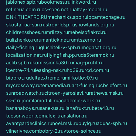
jablonex.spb.ru
bookmess.ru
linkword.ru
refineua.com.ru
cs-spec.net.ru
altay-mebel.ru
DNK-THEATRE.RU
mechaniks.spb.ru
ipcamtechage.ru
skosta.ru
a-sun.ru
stroy-ldsp.ru
snowlands.org.ru
childrensshoes.ru
mrlizzy.ru
mebelsofiakrd.ru
bulizhenko.ru
rumantick.net.ru
mtszerno.ru
daily-fishing.ru
glushiteli-v-spb.ru
megasat.org.ru
localization.net.ru
flyingfish.pp.ru
ds5teremok.ru
aclib.spb.ru
komissionka30.ru
mag-profit.ru
icentre-74.ru
leasing-nsk.ru
hd39.ru
rcd.com.ru
bioprot.ru
deltaextreme.ru
mirkotlov07.ru
mycrossway.ru
temamedia.ru
art-fusing.ru
cbslefort.ru
sunroadwatch.ru
citroen-yaroslavl.ru
ratnews.msk.ru
sk-if.ru
joomlamoduli.ru
academic-work.ru
bananaboys.ru
sanekua.ru
lianafrukt.ru
beta43.ru
tucsonwoori.com
alex-translation.ru
avantgardeclinics.ru
noel.msk.ru
buylq.ru
aquas-spb.ru
vilnerivne.com
bobry-2.ru
vtoroe-solnce.ru