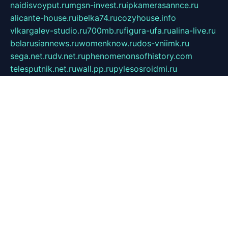
naidisvoyput.ru
mgsn-invest.ru
ipkamerasannce.ru
alicante-house.ru
ibelka74.ru
cozyhouse.info
vlkargalev-studio.ru
700mb.ru
figura-ufa.ru
alina-live.ru
belarusiannews.ru
womenknow.ru
dos-vniimk.ru
sega.net.ru
dv.net.ru
phenomenonsofhistory.com
telesputnik.net.ru
wall.pp.ru
pylesosroidmi.ru
gtc-clan.ru
cligs.ru
bibikazap.ru
popova.org.ru
netwhistler.spb.ru
bellvil.ru
bonzon.ru
iss-vladik.ru
defiparis.net.ru
las-gryzas.ru
amku.ru
electednews.spb.ru
feather.org.ru
spar72.ru
tankiigri.ru
dominus.com.ru
ibtree.ru
sanykool.pp.ru
unixlib.org.ru
menatep.spb.ru
gartenterrassen.ru
printeka.ru
skvozilka.com.ru
parkovka-pub.ru
lovemobi.ru
art-ru.ru
emulatorz.com.ru
alucomp.com.ru
tatforum.com.ru
alternativa-profi.ru
dermakler.ru
artsurvey.ru
aredir.ru
khimspas.ru
centr-maxi.ru
2018r.ru
bort-stomer-defort.ru
professional2.ru
gibsons.ru
artselena.ru
art-pilot.ru
ingredient.spb.ru