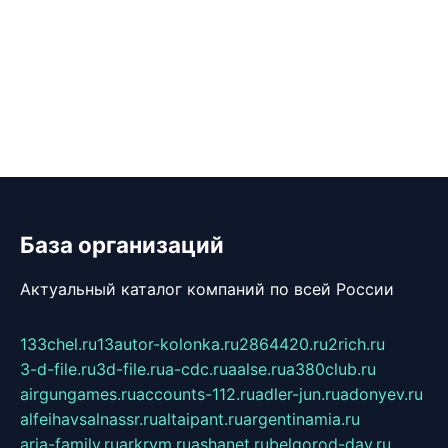
База организаций
Актуальный каталог компаний по всей России
133chel.ru
13autor-kolonka.ru
2864420.ru
2rich.ru
3-d-file.ru
3d-file.ru
a-cdc.ru
aalse.ru
a380club.ru
airgungames.ru
accounts-112.ru
adler-jun.ru
adonyev.ru
alfeihavsalnassr.ru
altaipant.ru
argentinamia.ru
aria-family.ru
arkrym.ru
ashanet.ru
belgorod-day.ru