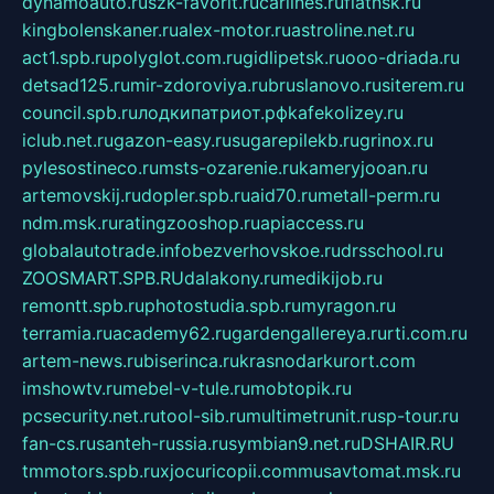
dynamoauto.ru
szk-favorit.ru
carlines.ru
flatnsk.ru
kingbolenskaner.ru
alex-motor.ru
astroline.net.ru
act1.spb.ru
polyglot.com.ru
gidlipetsk.ru
ooo-driada.ru
detsad125.ru
mir-zdoroviya.ru
bruslanovo.ru
siterem.ru
council.spb.ru
лодкипатриот.рф
kafekolizey.ru
iclub.net.ru
gazon-easy.ru
sugarepilekb.ru
grinox.ru
pylesostineco.ru
msts-ozarenie.ru
kameryjooan.ru
artemovskij.ru
dopler.spb.ru
aid70.ru
metall-perm.ru
ndm.msk.ru
ratingzooshop.ru
apiaccess.ru
globalautotrade.info
bezverhovskoe.ru
drsschool.ru
ZOOSMART.SPB.RU
dalakony.ru
medikijob.ru
remontt.spb.ru
photostudia.spb.ru
myragon.ru
terramia.ru
academy62.ru
gardengallereya.ru
rti.com.ru
artem-news.ru
biserinca.ru
krasnodarkurort.com
imshowtv.ru
mebel-v-tule.ru
mobtopik.ru
pcsecurity.net.ru
tool-sib.ru
multimetrunit.ru
sp-tour.ru
fan-cs.ru
santeh-russia.ru
symbian9.net.ru
DSHAIR.RU
tmmotors.spb.ru
xjocuricopii.com
musavtomat.msk.ru