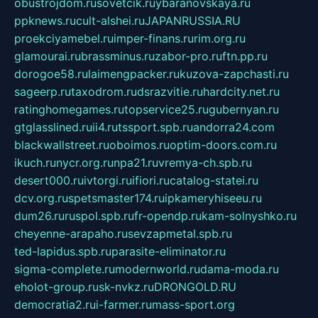
obustrojdom.ru
sovetcik.ru
ybaranovskaya.ru
ppknews.ru
cult-alshei.ru
JAPANRUSSIA.RU
proekciyamebel.ru
imper-finans.ru
rim.org.ru
glamourai.ru
brassminus.ru
zabor-pro.ru
ftn.pp.ru
dorogoe58.ru
laimengpacker.ru
kuzova-zapchasti.ru
sageerp.ru
taxodrom.ru
dsrazvitie.ru
hardcity.net.ru
ratinghomegames.ru
topservice25.ru
gubernyan.ru
gtglasslined.ru
ii4.ru
tssport.spb.ru
andorra24.com
blackwallstreet.ru
oboimos.ru
optim-doors.com.ru
ikuch.ru
nycr.org.ru
npa21.ru
vremya-ch.spb.ru
desert000.ru
ivtorgi.ru
ifiori.ru
catalog-statei.ru
dcv.org.ru
spetsmaster174.ru
ipkameryhiseeu.ru
dum26.ru
ruspol.spb.ru
fr-opendp.ru
kam-solnyshko.ru
cheyenne-arapaho.ru
sevzapmetal.spb.ru
ted-lapidus.spb.ru
parasite-eliminator.ru
sigma-complete.ru
modernworld.ru
dama-moda.ru
eholot-group.ru
sk-nvkz.ru
DRONGOLD.RU
democratia2.ru
i-farmer.ru
mass-sport.org