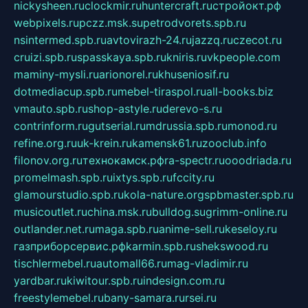
nickysheen.ru
clockmir.ru
huntercraft.ru
стройокт.рф
webpixels.ru
pczz.msk.su
petrodvorets.spb.ru
nsintermed.spb.ru
avtovirazh-24.ru
jazzq.ru
czecot.ru
cruizi.spb.ru
spasskaya.spb.ru
kniris.ru
vkpeople.com
maminy-mysli.ru
arionorel.ru
khuseniosif.ru
dotmediacup.spb.ru
mebel-tiraspol.ru
all-books.biz
vmauto.spb.ru
shop-astyle.ru
derevo-s.ru
contrinform.ru
gutserial.ru
mdrussia.spb.ru
monod.ru
refine.org.ru
uk-krein.ru
kamensk61.ru
zooclub.info
filonov.org.ru
технокамск.рф
ra-spectr.ru
ooodriada.ru
promelmash.spb.ru
ixtys.spb.ru
fccity.ru
glamourstudio.spb.ru
kola-nature.org
spbmaster.spb.ru
musicoutlet.ru
china.msk.ru
bulldog.su
grimm-online.ru
outlander.net.ru
maga.spb.ru
anime-sell.ru
keseloy.ru
газприборсервис.рф
karmin.spb.ru
shekswood.ru
tischlermebel.ru
automall66.ru
mag-vladimir.ru
yardbar.ru
kiwitour.spb.ru
indesign.com.ru
freestylemebel.ru
bany-samara.ru
rsei.ru