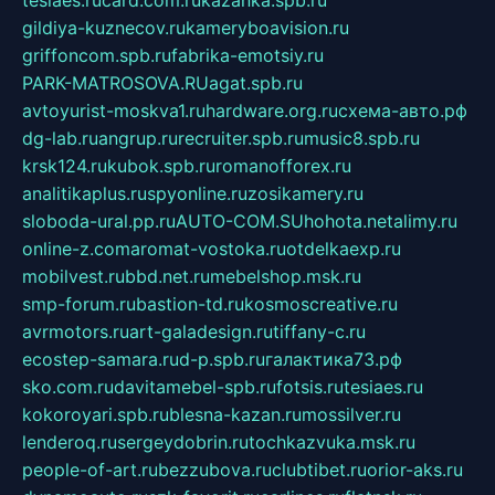
gildiya-kuznecov.ru
kameryboavision.ru
griffoncom.spb.ru
fabrika-emotsiy.ru
PARK-MATROSOVA.RU
agat.spb.ru
avtoyurist-moskva1.ru
hardware.org.ru
схема-авто.рф
dg-lab.ru
angrup.ru
recruiter.spb.ru
music8.spb.ru
krsk124.ru
kubok.spb.ru
romanofforex.ru
analitikaplus.ru
spyonline.ru
zosikamery.ru
sloboda-ural.pp.ru
AUTO-COM.SU
hohota.net
alimy.ru
online-z.com
aromat-vostoka.ru
otdelkaexp.ru
mobilvest.ru
bbd.net.ru
mebelshop.msk.ru
smp-forum.ru
bastion-td.ru
kosmoscreative.ru
avrmotors.ru
art-galadesign.ru
tiffany-c.ru
ecostep-samara.ru
d-p.spb.ru
галактика73.рф
sko.com.ru
davitamebel-spb.ru
fotsis.ru
tesiaes.ru
kokoroyari.spb.ru
blesna-kazan.ru
mossilver.ru
lenderoq.ru
sergeydobrin.ru
tochkazvuka.msk.ru
people-of-art.ru
bezzubova.ru
clubtibet.ru
orior-aks.ru