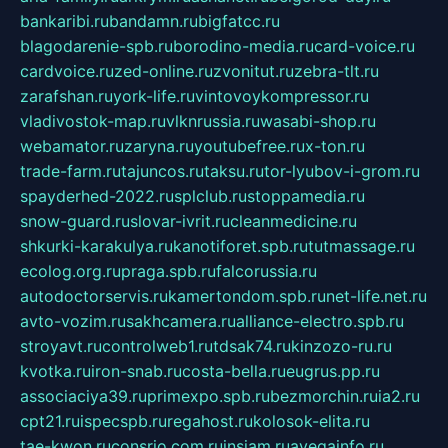
bankaribi.ru
bandamn.ru
bigfatcc.ru
blagodarenie-spb.ru
borodino-media.ru
card-voice.ru
cardvoice.ru
zed-online.ru
zvonitut.ru
zebra-tlt.ru
zarafshan.ru
york-life.ru
vintovoykompressor.ru
vladivostok-map.ru
vlknrussia.ru
wasabi-shop.ru
webamator.ru
zaryna.ru
youtubefree.ru
x-ton.ru
trade-farm.ru
tajuncos.ru
taksu.ru
tor-lyubov-i-grom.ru
spayderhed-2022.ru
splclub.ru
stoppamedia.ru
snow-guard.ru
slovar-ivrit.ru
cleanmedicine.ru
shkurki-karakulya.ru
kanotiforet.spb.ru
tutmassage.ru
ecolog.org.ru
praga.spb.ru
falcorussia.ru
autodoctorservis.ru
kamertondom.spb.ru
net-life.net.ru
avto-vozim.ru
sakhcamera.ru
alliance-electro.spb.ru
stroyavt.ru
controlweb1.ru
tdsak74.ru
kinzozo-ru.ru
kvotka.ru
iron-snab.ru
costa-bella.ru
eugrus.pp.ru
associaciya39.ru
primexpo.spb.ru
bezmorchin.ru
ia2.ru
cpt21.ru
ispecspb.ru
regahost.ru
kolosok-elita.ru
tae-kwon.ru
consrio.com.ru
insiam.ru
avegainfo.ru