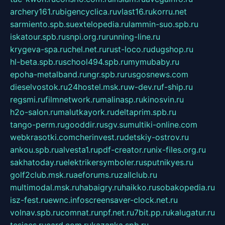
archery161.ru
bigencyclica.ru
vlast16.ru
korru.net
sarmiento.spb.su
extelopedia.ru
lammin-suo.spb.ru
iskatour.spb.ru
snpi.org.ru
running-line.ru
krygeva-spa.ru
chel.net.ru
rust-loco.ru
dugshop.ru
hl-beta.spb.ru
school494.spb.ru
mymubaby.ru
epoha-metalband.ru
ngr.spb.ru
rusgosnews.com
dieselvostok.ru
24hostel.msk.ru
w-dev.ru
f-ship.ru
regsmi.ru
filmnetwork.ru
malinasp.ru
kinosvin.ru
h2o-salon.ru
malutkayork.ru
deltaprim.spb.ru
tango-perm.ru
gooddir.ru
sgv.su
multiki-online.com
webkrasotki.com
cherinvest.ru
detskiy-ostrov.ru
ankou.spb.ru
alvesta1.ru
pdf-creator.ru
nix-files.org.ru
sakhatoday.ru
elektrikersymboler.ru
sputnikyes.ru
golf2club.msk.ru
aeforums.ru
zallclub.ru
multimodal.msk.ru
habaigry.ru
haikko.ru
sobakopedia.ru
isz-fest.ru
ewnc.info
screensaver-clock.net.ru
volnav.spb.ru
comnat.ru
npf.net.ru
7bit.pp.ru
kalugatur.ru
tesiaes.ru
card.com.ru
kazanka.spb.ru