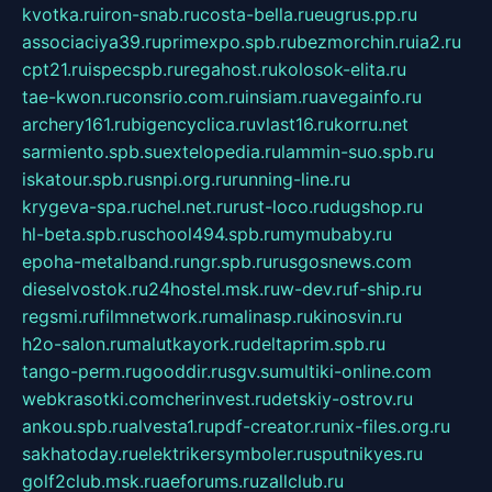
kvotka.ru
iron-snab.ru
costa-bella.ru
eugrus.pp.ru
associaciya39.ru
primexpo.spb.ru
bezmorchin.ru
ia2.ru
cpt21.ru
ispecspb.ru
regahost.ru
kolosok-elita.ru
tae-kwon.ru
consrio.com.ru
insiam.ru
avegainfo.ru
archery161.ru
bigencyclica.ru
vlast16.ru
korru.net
sarmiento.spb.su
extelopedia.ru
lammin-suo.spb.ru
iskatour.spb.ru
snpi.org.ru
running-line.ru
krygeva-spa.ru
chel.net.ru
rust-loco.ru
dugshop.ru
hl-beta.spb.ru
school494.spb.ru
mymubaby.ru
epoha-metalband.ru
ngr.spb.ru
rusgosnews.com
dieselvostok.ru
24hostel.msk.ru
w-dev.ru
f-ship.ru
regsmi.ru
filmnetwork.ru
malinasp.ru
kinosvin.ru
h2o-salon.ru
malutkayork.ru
deltaprim.spb.ru
tango-perm.ru
gooddir.ru
sgv.su
multiki-online.com
webkrasotki.com
cherinvest.ru
detskiy-ostrov.ru
ankou.spb.ru
alvesta1.ru
pdf-creator.ru
nix-files.org.ru
sakhatoday.ru
elektrikersymboler.ru
sputnikyes.ru
golf2club.msk.ru
aeforums.ru
zallclub.ru