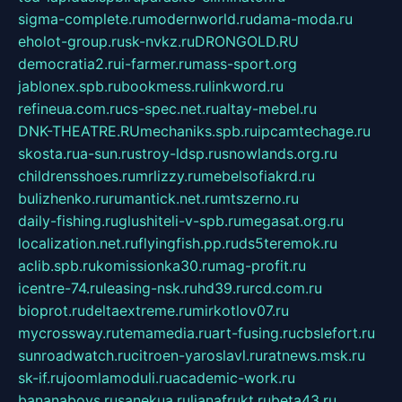
sigma-complete.ru
modernworld.ru
dama-moda.ru
eholot-group.ru
sk-nvkz.ru
DRONGOLD.RU
democratia2.ru
i-farmer.ru
mass-sport.org
jablonex.spb.ru
bookmess.ru
linkword.ru
refineua.com.ru
cs-spec.net.ru
altay-mebel.ru
DNK-THEATRE.RU
mechaniks.spb.ru
ipcamtechage.ru
skosta.ru
a-sun.ru
stroy-ldsp.ru
snowlands.org.ru
childrensshoes.ru
mrlizzy.ru
mebelsofiakrd.ru
bulizhenko.ru
rumantick.net.ru
mtszerno.ru
daily-fishing.ru
glushiteli-v-spb.ru
megasat.org.ru
localization.net.ru
flyingfish.pp.ru
ds5teremok.ru
aclib.spb.ru
komissionka30.ru
mag-profit.ru
icentre-74.ru
leasing-nsk.ru
hd39.ru
rcd.com.ru
bioprot.ru
deltaextreme.ru
mirkotlov07.ru
mycrossway.ru
temamedia.ru
art-fusing.ru
cbslefort.ru
sunroadwatch.ru
citroen-yaroslavl.ru
ratnews.msk.ru
sk-if.ru
joomlamoduli.ru
academic-work.ru
bananaboys.ru
sanekua.ru
lianafrukt.ru
beta43.ru