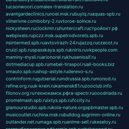
tucsonwoori.com
alex-translation.ru
avantgardeclinics.ru
noel.msk.ru
buylq.ru
aquas-spb.ru
vilnerivne.com
bobry-2.ru
vtoroe-solnce.ru
nickysheen.ru
clockmir.ru
huntercraft.ru
стройокт.рф
webpixels.ru
pczz.msk.su
petrodvorets.spb.ru
nsintermed.spb.ru
avtovirazh-24.ru
jazzq.ru
czecot.ru
cruizi.spb.ru
spasskaya.spb.ru
kniris.ru
vkpeople.com
maminy-mysli.ru
arionorel.ru
khuseniosif.ru
dotmediacup.spb.ru
mebel-tiraspol.ru
all-books.biz
vmauto.spb.ru
shop-astyle.ru
derevo-s.ru
contrinform.ru
gutserial.ru
mdrussia.spb.ru
monod.ru
refine.org.ru
uk-krein.ru
kamensk61.ru
zooclub.info
filonov.org.ru
технокамск.рф
ra-spectr.ru
ooodriada.ru
promelmash.spb.ru
ixtys.spb.ru
fccity.ru
glamourstudio.spb.ru
kola-nature.org
spbmaster.spb.ru
musicoutlet.ru
china.msk.ru
bulldog.su
grimm-online.ru
outlander.net.ru
maga.spb.ru
anime-sell.ru
keseloy.ru