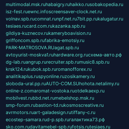
multimodal.msk.ru
habaigry.ru
haikko.ru
sobakopedia.ru
isz-fest.ru
ewnc.info
screensaver-clock.net.ru
volnav.spb.ru
comnat.ru
npf.net.ru
7bit.pp.ru
kalugatur.ru
tesiaes.ru
card.com.ru
kazanka.spb.ru
gildiya-kuznecov.ru
kameryboavision.ru
griffoncom.spb.ru
fabrika-emotsiy.ru
PARK-MATROSOVA.RU
agat.spb.ru
avtoyurist-moskva1.ru
hardware.org.ru
схема-авто.рф
dg-lab.ru
angrup.ru
recruiter.spb.ru
music8.spb.ru
krsk124.ru
kubok.spb.ru
romanofforex.ru
analitikaplus.ru
spyonline.ru
zosikamery.ru
sloboda-ural.pp.ru
AUTO-COM.SU
hohota.net
alimy.ru
online-z.com
aromat-vostoka.ru
otdelkaexp.ru
mobilvest.ru
bbd.net.ru
mebelshop.msk.ru
smp-forum.ru
bastion-td.ru
kosmoscreative.ru
avrmotors.ru
art-galadesign.ru
tiffany-c.ru
ecostep-samara.ru
d-p.spb.ru
галактика73.рф
sko.com.ru
davitamebel-spb.ru
fotsis.ru
tesiaes.ru