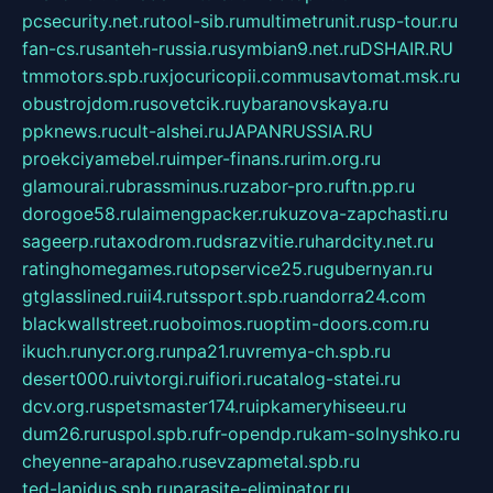
pcsecurity.net.ru
tool-sib.ru
multimetrunit.ru
sp-tour.ru
fan-cs.ru
santeh-russia.ru
symbian9.net.ru
DSHAIR.RU
tmmotors.spb.ru
xjocuricopii.com
musavtomat.msk.ru
obustrojdom.ru
sovetcik.ru
ybaranovskaya.ru
ppknews.ru
cult-alshei.ru
JAPANRUSSIA.RU
proekciyamebel.ru
imper-finans.ru
rim.org.ru
glamourai.ru
brassminus.ru
zabor-pro.ru
ftn.pp.ru
dorogoe58.ru
laimengpacker.ru
kuzova-zapchasti.ru
sageerp.ru
taxodrom.ru
dsrazvitie.ru
hardcity.net.ru
ratinghomegames.ru
topservice25.ru
gubernyan.ru
gtglasslined.ru
ii4.ru
tssport.spb.ru
andorra24.com
blackwallstreet.ru
oboimos.ru
optim-doors.com.ru
ikuch.ru
nycr.org.ru
npa21.ru
vremya-ch.spb.ru
desert000.ru
ivtorgi.ru
ifiori.ru
catalog-statei.ru
dcv.org.ru
spetsmaster174.ru
ipkameryhiseeu.ru
dum26.ru
ruspol.spb.ru
fr-opendp.ru
kam-solnyshko.ru
cheyenne-arapaho.ru
sevzapmetal.spb.ru
ted-lapidus.spb.ru
parasite-eliminator.ru