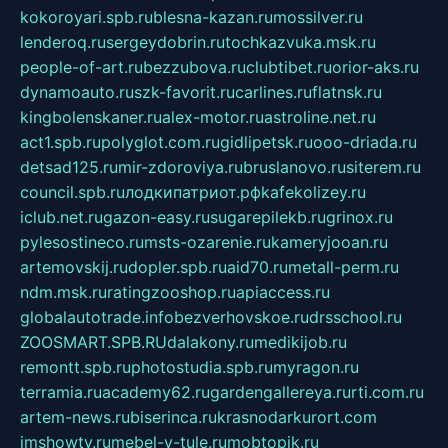
kokoroyari.spb.ru
blesna-kazan.ru
mossilver.ru
lenderoq.ru
sergeydobrin.ru
tochkazvuka.msk.ru
people-of-art.ru
bezzubova.ru
clubtibet.ru
orior-aks.ru
dynamoauto.ru
szk-favorit.ru
carlines.ru
flatnsk.ru
kingbolenskaner.ru
alex-motor.ru
astroline.net.ru
act1.spb.ru
polyglot.com.ru
gidlipetsk.ru
ooo-driada.ru
detsad125.ru
mir-zdoroviya.ru
bruslanovo.ru
siterem.ru
council.spb.ru
лодкипатриот.рф
kafekolizey.ru
iclub.net.ru
gazon-easy.ru
sugarepilekb.ru
grinox.ru
pylesostineco.ru
msts-ozarenie.ru
kameryjooan.ru
artemovskij.ru
dopler.spb.ru
aid70.ru
metall-perm.ru
ndm.msk.ru
ratingzooshop.ru
apiaccess.ru
globalautotrade.info
bezverhovskoe.ru
drsschool.ru
ZOOSMART.SPB.RU
dalakony.ru
medikijob.ru
remontt.spb.ru
photostudia.spb.ru
myragon.ru
terramia.ru
academy62.ru
gardengallereya.ru
rti.com.ru
artem-news.ru
biserinca.ru
krasnodarkurort.com
imshowtv.ru
mebel-v-tule.ru
mobtopik.ru