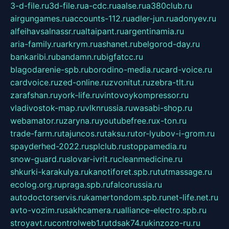
3-d-file.ru
3d-file.ru
a-cdc.ru
aalse.ru
a380club.ru
airgungames.ru
accounts-112.ru
adler-jun.ru
adonyev.ru
alfeihavsalnassr.ru
altaipant.ru
argentinamia.ru
aria-family.ru
arkrym.ru
ashanet.ru
belgorod-day.ru
bankaribi.ru
bandamn.ru
bigfatcc.ru
blagodarenie-spb.ru
borodino-media.ru
card-voice.ru
cardvoice.ru
zed-online.ru
zvonitut.ru
zebra-tlt.ru
zarafshan.ru
york-life.ru
vintovoykompressor.ru
vladivostok-map.ru
vlknrussia.ru
wasabi-shop.ru
webamator.ru
zaryna.ru
youtubefree.ru
x-ton.ru
trade-farm.ru
tajuncos.ru
taksu.ru
tor-lyubov-i-grom.ru
spayderhed-2022.ru
splclub.ru
stoppamedia.ru
snow-guard.ru
slovar-ivrit.ru
cleanmedicine.ru
shkurki-karakulya.ru
kanotiforet.spb.ru
tutmassage.ru
ecolog.org.ru
praga.spb.ru
falcorussia.ru
autodoctorservis.ru
kamertondom.spb.ru
net-life.net.ru
avto-vozim.ru
sakhcamera.ru
alliance-electro.spb.ru
stroyavt.ru
controlweb1.ru
tdsak74.ru
kinzozo-ru.ru