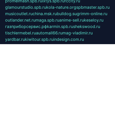
promelmash.spb.ru
ixtys.spb.ru
fccity.ru
glamourstudio.spb.ru
kola-nature.org
spbmaster.spb.ru
musicoutlet.ru
china.msk.ru
bulldog.su
grimm-online.ru
outlander.net.ru
maga.spb.ru
anime-sell.ru
keseloy.ru
газприборсервис.рф
karmin.spb.ru
shekswood.ru
tischlermebel.ru
automall66.ru
mag-vladimir.ru
yardbar.ru
kiwitour.spb.ru
indesign.com.ru
freestylemebel.ru
bany-samara.ru
rsei.ru
naidisvoyput.ru
mgsn-invest.ru
ipkamerasannce.ru
alicante-house.ru
ibelka74.ru
cozyhouse.info
vlkargalev-studio.ru
700mb.ru
figura-ufa.ru
alina-live.ru
belarusiannews.ru
womenknow.ru
dos-vniimk.ru
sega.net.ru
dv.net.ru
phenomenonsofhistory.com
telesputnik.net.ru
wall.pp.ru
pylesosroidmi.ru
gtc-clan.ru
cligs.ru
bibikazap.ru
popova.org.ru
netwhistler.spb.ru
bellvil.ru
bonzon.ru
iss-vladik.ru
defiparis.net.ru
las-gryzas.ru
amku.ru
electednews.spb.ru
feather.org.ru
spar72.ru
tankiigri.ru