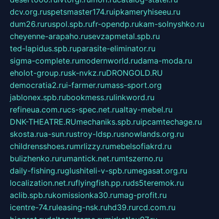
dcv.org.ru
spetsmaster174.ru
ipkameryhiseeu.ru
dum26.ru
ruspol.spb.ru
fr-opendp.ru
kam-solnyshko.ru
cheyenne-arapaho.ru
sevzapmetal.spb.ru
ted-lapidus.spb.ru
parasite-eliminator.ru
sigma-complete.ru
modernworld.ru
dama-moda.ru
eholot-group.ru
sk-nvkz.ru
DRONGOLD.RU
democratia2.ru
i-farmer.ru
mass-sport.org
jablonex.spb.ru
bookmess.ru
linkword.ru
refineua.com.ru
cs-spec.net.ru
altay-mebel.ru
DNK-THEATRE.RU
mechaniks.spb.ru
ipcamtechage.ru
skosta.ru
a-sun.ru
stroy-ldsp.ru
snowlands.org.ru
childrensshoes.ru
mrlizzy.ru
mebelsofiakrd.ru
bulizhenko.ru
rumantick.net.ru
mtszerno.ru
daily-fishing.ru
glushiteli-v-spb.ru
megasat.org.ru
localization.net.ru
flyingfish.pp.ru
ds5teremok.ru
aclib.spb.ru
komissionka30.ru
mag-profit.ru
icentre-74.ru
leasing-nsk.ru
hd39.ru
rcd.com.ru