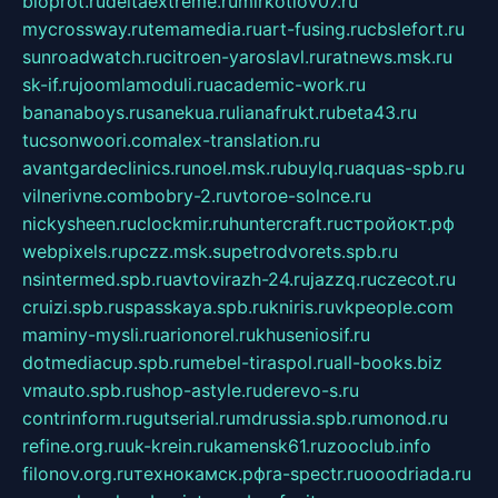
bioprot.ru
deltaextreme.ru
mirkotlov07.ru
mycrossway.ru
temamedia.ru
art-fusing.ru
cbslefort.ru
sunroadwatch.ru
citroen-yaroslavl.ru
ratnews.msk.ru
sk-if.ru
joomlamoduli.ru
academic-work.ru
bananaboys.ru
sanekua.ru
lianafrukt.ru
beta43.ru
tucsonwoori.com
alex-translation.ru
avantgardeclinics.ru
noel.msk.ru
buylq.ru
aquas-spb.ru
vilnerivne.com
bobry-2.ru
vtoroe-solnce.ru
nickysheen.ru
clockmir.ru
huntercraft.ru
стройокт.рф
webpixels.ru
pczz.msk.su
petrodvorets.spb.ru
nsintermed.spb.ru
avtovirazh-24.ru
jazzq.ru
czecot.ru
cruizi.spb.ru
spasskaya.spb.ru
kniris.ru
vkpeople.com
maminy-mysli.ru
arionorel.ru
khuseniosif.ru
dotmediacup.spb.ru
mebel-tiraspol.ru
all-books.biz
vmauto.spb.ru
shop-astyle.ru
derevo-s.ru
contrinform.ru
gutserial.ru
mdrussia.spb.ru
monod.ru
refine.org.ru
uk-krein.ru
kamensk61.ru
zooclub.info
filonov.org.ru
технокамск.рф
ra-spectr.ru
ooodriada.ru