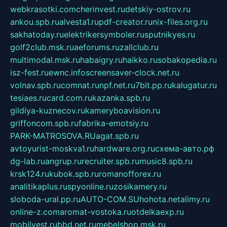
webkrasotki.com
cherinvest.ru
detskiy-ostrov.ru
ankou.spb.ru
alvesta1.ru
pdf-creator.ru
nix-files.org.ru
sakhatoday.ru
elektrikersymboler.ru
sputnikyes.ru
golf2club.msk.ru
aeforums.ru
zallclub.ru
multimodal.msk.ru
habaigry.ru
haikko.ru
sobakopedia.ru
isz-fest.ru
ewnc.info
screensaver-clock.net.ru
volnav.spb.ru
comnat.ru
npf.net.ru
7bit.pp.ru
kalugatur.ru
tesiaes.ru
card.com.ru
kazanka.spb.ru
gildiya-kuznecov.ru
kameryboavision.ru
griffoncom.spb.ru
fabrika-emotsiy.ru
PARK-MATROSOVA.RU
agat.spb.ru
avtoyurist-moskva1.ru
hardware.org.ru
схема-авто.рф
dg-lab.ru
angrup.ru
recruiter.spb.ru
music8.spb.ru
krsk124.ru
kubok.spb.ru
romanofforex.ru
analitikaplus.ru
spyonline.ru
zosikamery.ru
sloboda-ural.pp.ru
AUTO-COM.SU
hohota.net
alimy.ru
online-z.com
aromat-vostoka.ru
otdelkaexp.ru
mobilvest.ru
bbd.net.ru
mebelshop.msk.ru