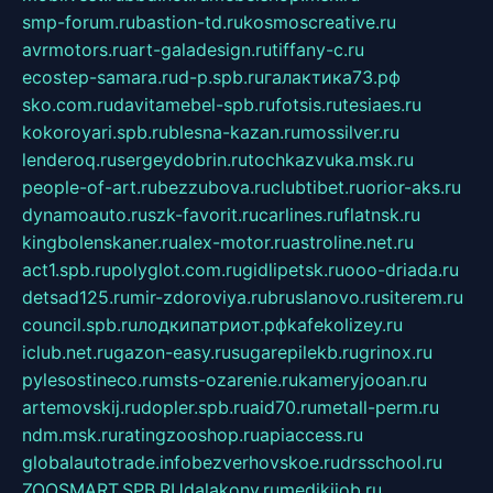
smp-forum.ru
bastion-td.ru
kosmoscreative.ru
avrmotors.ru
art-galadesign.ru
tiffany-c.ru
ecostep-samara.ru
d-p.spb.ru
галактика73.рф
sko.com.ru
davitamebel-spb.ru
fotsis.ru
tesiaes.ru
kokoroyari.spb.ru
blesna-kazan.ru
mossilver.ru
lenderoq.ru
sergeydobrin.ru
tochkazvuka.msk.ru
people-of-art.ru
bezzubova.ru
clubtibet.ru
orior-aks.ru
dynamoauto.ru
szk-favorit.ru
carlines.ru
flatnsk.ru
kingbolenskaner.ru
alex-motor.ru
astroline.net.ru
act1.spb.ru
polyglot.com.ru
gidlipetsk.ru
ooo-driada.ru
detsad125.ru
mir-zdoroviya.ru
bruslanovo.ru
siterem.ru
council.spb.ru
лодкипатриот.рф
kafekolizey.ru
iclub.net.ru
gazon-easy.ru
sugarepilekb.ru
grinox.ru
pylesostineco.ru
msts-ozarenie.ru
kameryjooan.ru
artemovskij.ru
dopler.spb.ru
aid70.ru
metall-perm.ru
ndm.msk.ru
ratingzooshop.ru
apiaccess.ru
globalautotrade.info
bezverhovskoe.ru
drsschool.ru
ZOOSMART.SPB.RU
dalakony.ru
medikijob.ru