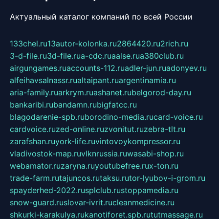
Актуальный каталог компаний по всей России
133chel.ru
13autor-kolonka.ru
2864420.ru
2rich.ru
3-d-file.ru
3d-file.ru
a-cdc.ru
aalse.ru
a380club.ru
airgungames.ru
accounts-112.ru
adler-jun.ru
adonyev.ru
alfeihavsalnassr.ru
altaipant.ru
argentinamia.ru
aria-family.ru
arkrym.ru
ashanet.ru
belgorod-day.ru
bankaribi.ru
bandamn.ru
bigfatcc.ru
blagodarenie-spb.ru
borodino-media.ru
card-voice.ru
cardvoice.ru
zed-online.ru
zvonitut.ru
zebra-tlt.ru
zarafshan.ru
york-life.ru
vintovoykompressor.ru
vladivostok-map.ru
vlknrussia.ru
wasabi-shop.ru
webamator.ru
zaryna.ru
youtubefree.ru
x-ton.ru
trade-farm.ru
tajuncos.ru
taksu.ru
tor-lyubov-i-grom.ru
spayderhed-2022.ru
splclub.ru
stoppamedia.ru
snow-guard.ru
slovar-ivrit.ru
cleanmedicine.ru
shkurki-karakulya.ru
kanotiforet.spb.ru
tutmassage.ru