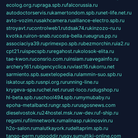
ecolog.org.ru
praga.spb.ru
falcorussia.ru
autodoctorservis.ru
kamertondom.spb.ru
net-life.net.ru
avto-vozim.ru
sakhcamera.ru
alliance-electro.spb.ru
stroyavt.ru
controlweb1.ru
tdsak74.ru
kinzozo-ru.ru
kvotka.ru
iron-snab.ru
costa-bella.ru
eugrus.pp.ru
associaciya39.ru
primexpo.spb.ru
bezmorchin.ru
ia2.ru
cpt21.ru
ispecspb.ru
regahost.ru
kolosok-elita.ru
tae-kwon.ru
consrio.com.ru
insiam.ru
avegainfo.ru
archery161.ru
bigencyclica.ru
vlast16.ru
korru.net
sarmiento.spb.su
extelopedia.ru
lammin-suo.spb.ru
iskatour.spb.ru
snpi.org.ru
running-line.ru
krygeva-spa.ru
chel.net.ru
rust-loco.ru
dugshop.ru
hl-beta.spb.ru
school494.spb.ru
mymubaby.ru
epoha-metalband.ru
ngr.spb.ru
rusgosnews.com
dieselvostok.ru
24hostel.msk.ru
w-dev.ru
f-ship.ru
regsmi.ru
filmnetwork.ru
malinasp.ru
kinosvin.ru
h2o-salon.ru
malutkayork.ru
deltaprim.spb.ru
tango-perm.ru
gooddir.ru
sgv.su
multiki-online.com