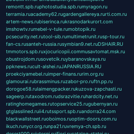
remontt.spb.ru
photostudia.spb.ru
myragon.ru
terramia.ru
academy62.ru
gardengallereya.ru
rti.com.ru
artem-news.ru
biserinca.ru
krasnodarkurort.com
imshowtv.ru
mebel-v-tule.ru
mobtopik.ru
pcsecurity.net.ru
tool-sib.ru
multimetrunit.ru
sp-tour.ru
fan-cs.ru
santeh-russia.ru
symbian9.net.ru
DSHAIR.RU
tmmotors.spb.ru
xjocuricopii.com
musavtomat.msk.ru
obustrojdom.ru
sovetcik.ru
ybaranovskaya.ru
ppknews.ru
cult-alshei.ru
JAPANRUSSIA.RU
proekciyamebel.ru
imper-finans.ru
rim.org.ru
glamourai.ru
brassminus.ru
zabor-pro.ru
ftn.pp.ru
dorogoe58.ru
laimengpacker.ru
kuzova-zapchasti.ru
sageerp.ru
taxodrom.ru
dsrazvitie.ru
hardcity.net.ru
ratinghomegames.ru
topservice25.ru
gubernyan.ru
gtglasslined.ru
ii4.ru
tssport.spb.ru
andorra24.com
blackwallstreet.ru
oboimos.ru
optim-doors.com.ru
ikuch.ru
nycr.org.ru
npa21.ru
vremya-ch.spb.ru
desert000.ru
ivtorgi.ru
ifiori.ru
catalog-statei.ru