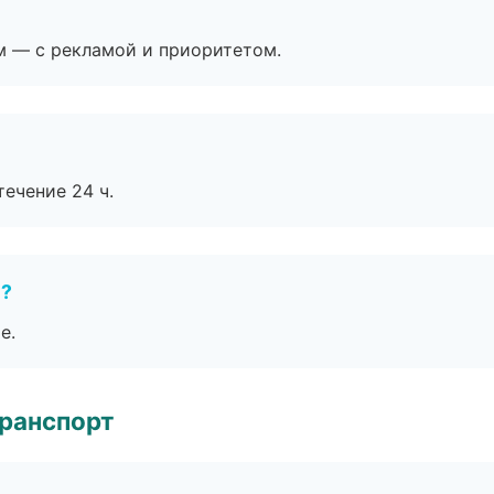
м — с рекламой и приоритетом.
течение 24 ч.
е?
е.
транспорт