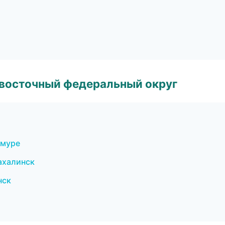
евосточный федеральный округ
Амуре
ахалинск
нск