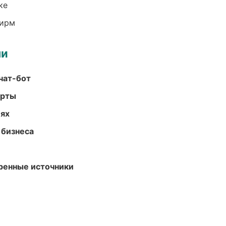
ке
фирм
ми
чат-бот
арты
иях
 бизнеса
еренные источники