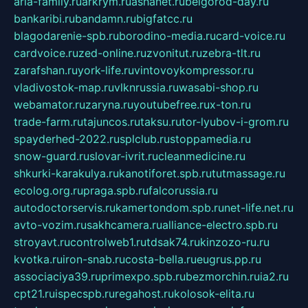
aria-family.ru
arkrym.ru
ashanet.ru
belgorod-day.ru
bankaribi.ru
bandamn.ru
bigfatcc.ru
blagodarenie-spb.ru
borodino-media.ru
card-voice.ru
cardvoice.ru
zed-online.ru
zvonitut.ru
zebra-tlt.ru
zarafshan.ru
york-life.ru
vintovoykompressor.ru
vladivostok-map.ru
vlknrussia.ru
wasabi-shop.ru
webamator.ru
zaryna.ru
youtubefree.ru
x-ton.ru
trade-farm.ru
tajuncos.ru
taksu.ru
tor-lyubov-i-grom.ru
spayderhed-2022.ru
splclub.ru
stoppamedia.ru
snow-guard.ru
slovar-ivrit.ru
cleanmedicine.ru
shkurki-karakulya.ru
kanotiforet.spb.ru
tutmassage.ru
ecolog.org.ru
praga.spb.ru
falcorussia.ru
autodoctorservis.ru
kamertondom.spb.ru
net-life.net.ru
avto-vozim.ru
sakhcamera.ru
alliance-electro.spb.ru
stroyavt.ru
controlweb1.ru
tdsak74.ru
kinzozo-ru.ru
kvotka.ru
iron-snab.ru
costa-bella.ru
eugrus.pp.ru
associaciya39.ru
primexpo.spb.ru
bezmorchin.ru
ia2.ru
cpt21.ru
ispecspb.ru
regahost.ru
kolosok-elita.ru