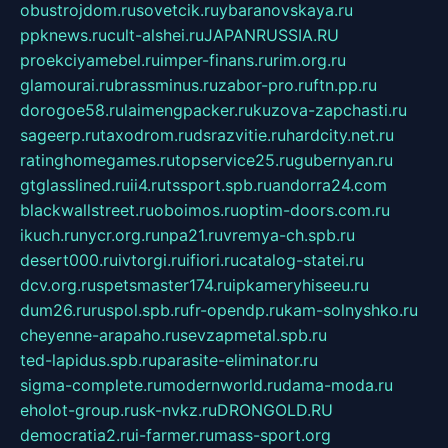
obustrojdom.ru
sovetcik.ru
ybaranovskaya.ru
ppknews.ru
cult-alshei.ru
JAPANRUSSIA.RU
proekciyamebel.ru
imper-finans.ru
rim.org.ru
glamourai.ru
brassminus.ru
zabor-pro.ru
ftn.pp.ru
dorogoe58.ru
laimengpacker.ru
kuzova-zapchasti.ru
sageerp.ru
taxodrom.ru
dsrazvitie.ru
hardcity.net.ru
ratinghomegames.ru
topservice25.ru
gubernyan.ru
gtglasslined.ru
ii4.ru
tssport.spb.ru
andorra24.com
blackwallstreet.ru
oboimos.ru
optim-doors.com.ru
ikuch.ru
nycr.org.ru
npa21.ru
vremya-ch.spb.ru
desert000.ru
ivtorgi.ru
ifiori.ru
catalog-statei.ru
dcv.org.ru
spetsmaster174.ru
ipkameryhiseeu.ru
dum26.ru
ruspol.spb.ru
fr-opendp.ru
kam-solnyshko.ru
cheyenne-arapaho.ru
sevzapmetal.spb.ru
ted-lapidus.spb.ru
parasite-eliminator.ru
sigma-complete.ru
modernworld.ru
dama-moda.ru
eholot-group.ru
sk-nvkz.ru
DRONGOLD.RU
democratia2.ru
i-farmer.ru
mass-sport.org