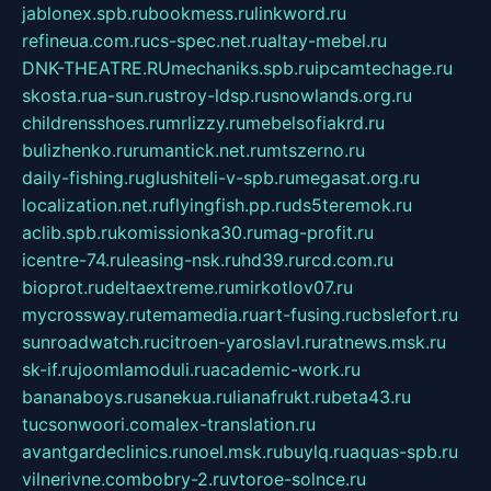
jablonex.spb.ru
bookmess.ru
linkword.ru
refineua.com.ru
cs-spec.net.ru
altay-mebel.ru
DNK-THEATRE.RU
mechaniks.spb.ru
ipcamtechage.ru
skosta.ru
a-sun.ru
stroy-ldsp.ru
snowlands.org.ru
childrensshoes.ru
mrlizzy.ru
mebelsofiakrd.ru
bulizhenko.ru
rumantick.net.ru
mtszerno.ru
daily-fishing.ru
glushiteli-v-spb.ru
megasat.org.ru
localization.net.ru
flyingfish.pp.ru
ds5teremok.ru
aclib.spb.ru
komissionka30.ru
mag-profit.ru
icentre-74.ru
leasing-nsk.ru
hd39.ru
rcd.com.ru
bioprot.ru
deltaextreme.ru
mirkotlov07.ru
mycrossway.ru
temamedia.ru
art-fusing.ru
cbslefort.ru
sunroadwatch.ru
citroen-yaroslavl.ru
ratnews.msk.ru
sk-if.ru
joomlamoduli.ru
academic-work.ru
bananaboys.ru
sanekua.ru
lianafrukt.ru
beta43.ru
tucsonwoori.com
alex-translation.ru
avantgardeclinics.ru
noel.msk.ru
buylq.ru
aquas-spb.ru
vilnerivne.com
bobry-2.ru
vtoroe-solnce.ru