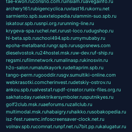
tae-kwon.ru
consrio.com.ru
insiam.ru
avegainfo.ru
archery161.ru
bigencyclica.ru
vlast16.ru
korru.net
sarmiento.spb.su
extelopedia.ru
lammin-suo.spb.ru
iskatour.spb.ru
snpi.org.ru
running-line.ru
krygeva-spa.ru
chel.net.ru
rust-loco.ru
dugshop.ru
hl-beta.spb.ru
school494.spb.ru
mymubaby.ru
epoha-metalband.ru
ngr.spb.ru
rusgosnews.com
dieselvostok.ru
24hostel.msk.ru
w-dev.ru
f-ship.ru
regsmi.ru
filmnetwork.ru
malinasp.ru
kinosvin.ru
h2o-salon.ru
malutkayork.ru
deltaprim.spb.ru
tango-perm.ru
gooddir.ru
sgv.su
multiki-online.com
webkrasotki.com
cherinvest.ru
detskiy-ostrov.ru
ankou.spb.ru
alvesta1.ru
pdf-creator.ru
nix-files.org.ru
sakhatoday.ru
elektrikersymboler.ru
sputnikyes.ru
golf2club.msk.ru
aeforums.ru
zallclub.ru
multimodal.msk.ru
habaigry.ru
haikko.ru
sobakopedia.ru
isz-fest.ru
ewnc.info
screensaver-clock.net.ru
volnav.spb.ru
comnat.ru
npf.net.ru
7bit.pp.ru
kalugatur.ru