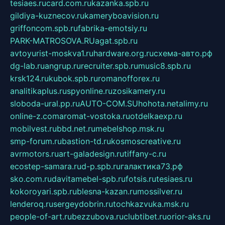
tesiaes.ru
card.com.ru
kazanka.spb.ru
gildiya-kuznecov.ru
kameryboavision.ru
griffoncom.spb.ru
fabrika-emotsiy.ru
PARK-MATROSOVA.RU
agat.spb.ru
avtoyurist-moskva1.ru
hardware.org.ru
схема-авто.рф
dg-lab.ru
angrup.ru
recruiter.spb.ru
music8.spb.ru
krsk124.ru
kubok.spb.ru
romanofforex.ru
analitikaplus.ru
spyonline.ru
zosikamery.ru
sloboda-ural.pp.ru
AUTO-COM.SU
hohota.net
alimy.ru
online-z.com
aromat-vostoka.ru
otdelkaexp.ru
mobilvest.ru
bbd.net.ru
mebelshop.msk.ru
smp-forum.ru
bastion-td.ru
kosmoscreative.ru
avrmotors.ru
art-galadesign.ru
tiffany-c.ru
ecostep-samara.ru
d-p.spb.ru
галактика73.рф
sko.com.ru
davitamebel-spb.ru
fotsis.ru
tesiaes.ru
kokoroyari.spb.ru
blesna-kazan.ru
mossilver.ru
lenderoq.ru
sergeydobrin.ru
tochkazvuka.msk.ru
people-of-art.ru
bezzubova.ru
clubtibet.ru
orior-aks.ru