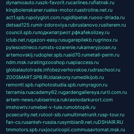
dynamoauto.ru
szk-favorit.ru
carlines.ru
flatnsk.ru
kingbolenskaner.ru
alex-motor.ru
astroline.net.ru
act1.spb.ru
polyglot.com.ru
gidlipetsk.ru
ooo-driada.ru
detsad125.ru
mir-zdoroviya.ru
bruslanovo.ru
siterem.ru
council.spb.ru
лодкипатриот.рф
kafekolizey.ru
iclub.net.ru
gazon-easy.ru
sugarepilekb.ru
grinox.ru
pylesostineco.ru
msts-ozarenie.ru
kameryjooan.ru
artemovskij.ru
dopler.spb.ru
aid70.ru
metall-perm.ru
ndm.msk.ru
ratingzooshop.ru
apiaccess.ru
globalautotrade.info
bezverhovskoe.ru
drsschool.ru
ZOOSMART.SPB.RU
dalakony.ru
medikijob.ru
remontt.spb.ru
photostudia.spb.ru
myragon.ru
terramia.ru
academy62.ru
gardengallereya.ru
rti.com.ru
artem-news.ru
biserinca.ru
krasnodarkurort.com
imshowtv.ru
mebel-v-tule.ru
mobtopik.ru
pcsecurity.net.ru
tool-sib.ru
multimetrunit.ru
sp-tour.ru
fan-cs.ru
santeh-russia.ru
symbian9.net.ru
DSHAIR.RU
tmmotors.spb.ru
xjocuricopii.com
musavtomat.msk.ru