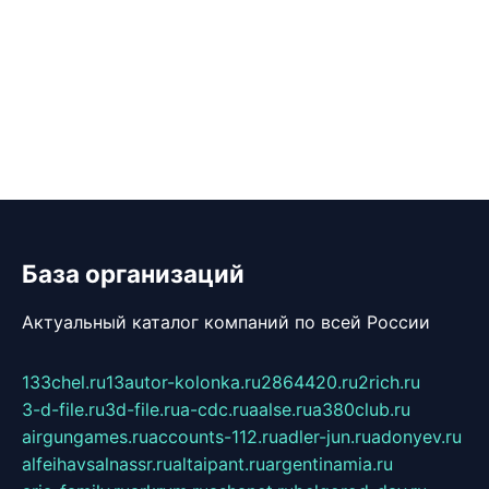
База организаций
Актуальный каталог компаний по всей России
133chel.ru
13autor-kolonka.ru
2864420.ru
2rich.ru
3-d-file.ru
3d-file.ru
a-cdc.ru
aalse.ru
a380club.ru
airgungames.ru
accounts-112.ru
adler-jun.ru
adonyev.ru
alfeihavsalnassr.ru
altaipant.ru
argentinamia.ru