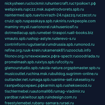
nickysheen.ru
clockmir.ru
huntercraft.ru
стройокт.рф
webpixels.ru
pczz.msk.su
petrodvorets.spb.ru
nsintermed.spb.ru
avtovirazh-24.ru
jazzq.ru
czecot.ru
cruizi.spb.ru
spasskaya.spb.ru
kniris.ru
vkpeople.com
maminy-mysli.ru
arionorel.ru
khuseniosif.ru
dotmediacup.spb.ru
mebel-tiraspol.ru
all-books.biz
vmauto.spb.ru
shop-astyle.ru
derevo-s.ru
contrinform.ru
gutserial.ru
mdrussia.spb.ru
monod.ru
refine.org.ru
uk-krein.ru
kamensk61.ru
zooclub.info
filonov.org.ru
технокамск.рф
ra-spectr.ru
ooodriada.ru
promelmash.spb.ru
ixtys.spb.ru
fccity.ru
glamourstudio.spb.ru
kola-nature.org
spbmaster.spb.ru
musicoutlet.ru
china.msk.ru
bulldog.su
grimm-online.ru
outlander.net.ru
maga.spb.ru
anime-sell.ru
keseloy.ru
газприборсервис.рф
karmin.spb.ru
shekswood.ru
tischlermebel.ru
automall66.ru
mag-vladimir.ru
yardbar.ru
kiwitour.spb.ru
indesign.com.ru
freestylemebel.ru
bany-samara.ru
rsei.ru