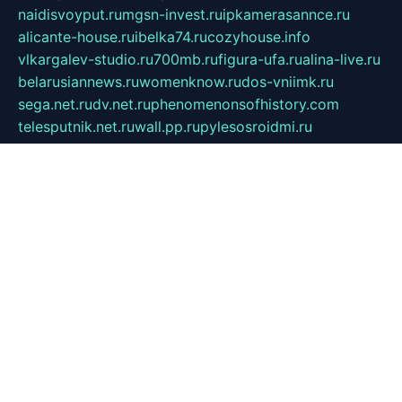
naidisvoyput.ru
mgsn-invest.ru
ipkamerasannce.ru
alicante-house.ru
ibelka74.ru
cozyhouse.info
vlkargalev-studio.ru
700mb.ru
figura-ufa.ru
alina-live.ru
belarusiannews.ru
womenknow.ru
dos-vniimk.ru
sega.net.ru
dv.net.ru
phenomenonsofhistory.com
telesputnik.net.ru
wall.pp.ru
pylesosroidmi.ru
gtc-clan.ru
cligs.ru
bibikazap.ru
popova.org.ru
netwhistler.spb.ru
bellvil.ru
bonzon.ru
iss-vladik.ru
defiparis.net.ru
las-gryzas.ru
amku.ru
electednews.spb.ru
feather.org.ru
spar72.ru
tankiigri.ru
dominus.com.ru
ibtree.ru
sanykool.pp.ru
unixlib.org.ru
menatep.spb.ru
gartenterrassen.ru
printeka.ru
skvozilka.com.ru
parkovka-pub.ru
lovemobi.ru
art-ru.ru
emulatorz.com.ru
alucomp.com.ru
tatforum.com.ru
alternativa-profi.ru
dermakler.ru
artsurvey.ru
aredir.ru
khimspas.ru
centr-maxi.ru
2018r.ru
bort-stomer-defort.ru
professional2.ru
gibsons.ru
artselena.ru
art-pilot.ru
ingredient.spb.ru