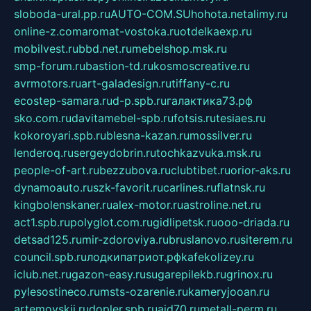
sloboda-ural.pp.ru
AUTO-COM.SU
hohota.net
alimy.ru
online-z.com
aromat-vostoka.ru
otdelkaexp.ru
mobilvest.ru
bbd.net.ru
mebelshop.msk.ru
smp-forum.ru
bastion-td.ru
kosmoscreative.ru
avrmotors.ru
art-galadesign.ru
tiffany-c.ru
ecostep-samara.ru
d-p.spb.ru
галактика73.рф
sko.com.ru
davitamebel-spb.ru
fotsis.ru
tesiaes.ru
kokoroyari.spb.ru
blesna-kazan.ru
mossilver.ru
lenderoq.ru
sergeydobrin.ru
tochkazvuka.msk.ru
people-of-art.ru
bezzubova.ru
clubtibet.ru
orior-aks.ru
dynamoauto.ru
szk-favorit.ru
carlines.ru
flatnsk.ru
kingbolenskaner.ru
alex-motor.ru
astroline.net.ru
act1.spb.ru
polyglot.com.ru
gidlipetsk.ru
ooo-driada.ru
detsad125.ru
mir-zdoroviya.ru
bruslanovo.ru
siterem.ru
council.spb.ru
лодкипатриот.рф
kafekolizey.ru
iclub.net.ru
gazon-easy.ru
sugarepilekb.ru
grinox.ru
pylesostineco.ru
msts-ozarenie.ru
kameryjooan.ru
artemovskij.ru
dopler.spb.ru
aid70.ru
metall-perm.ru