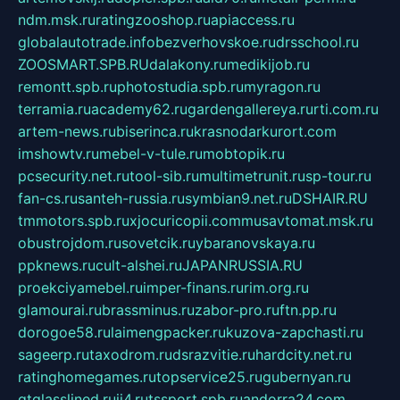
ndm.msk.ru
ratingzooshop.ru
apiaccess.ru
globalautotrade.info
bezverhovskoe.ru
drsschool.ru
ZOOSMART.SPB.RU
dalakony.ru
medikijob.ru
remontt.spb.ru
photostudia.spb.ru
myragon.ru
terramia.ru
academy62.ru
gardengallereya.ru
rti.com.ru
artem-news.ru
biserinca.ru
krasnodarkurort.com
imshowtv.ru
mebel-v-tule.ru
mobtopik.ru
pcsecurity.net.ru
tool-sib.ru
multimetrunit.ru
sp-tour.ru
fan-cs.ru
santeh-russia.ru
symbian9.net.ru
DSHAIR.RU
tmmotors.spb.ru
xjocuricopii.com
musavtomat.msk.ru
obustrojdom.ru
sovetcik.ru
ybaranovskaya.ru
ppknews.ru
cult-alshei.ru
JAPANRUSSIA.RU
proekciyamebel.ru
imper-finans.ru
rim.org.ru
glamourai.ru
brassminus.ru
zabor-pro.ru
ftn.pp.ru
dorogoe58.ru
laimengpacker.ru
kuzova-zapchasti.ru
sageerp.ru
taxodrom.ru
dsrazvitie.ru
hardcity.net.ru
ratinghomegames.ru
topservice25.ru
gubernyan.ru
gtglasslined.ru
ii4.ru
tssport.spb.ru
andorra24.com