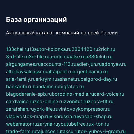
База организаций
Актуальный каталог компаний по всей России
133chel.ru
13autor-kolonka.ru
2864420.ru
2rich.ru
3-d-file.ru
3d-file.ru
a-cdc.ru
aalse.ru
a380club.ru
airgungames.ru
accounts-112.ru
adler-jun.ru
adonyev.ru
alfeihavsalnassr.ru
altaipant.ru
argentinamia.ru
aria-family.ru
arkrym.ru
ashanet.ru
belgorod-day.ru
bankaribi.ru
bandamn.ru
bigfatcc.ru
blagodarenie-spb.ru
borodino-media.ru
card-voice.ru
cardvoice.ru
zed-online.ru
zvonitut.ru
zebra-tlt.ru
zarafshan.ru
york-life.ru
vintovoykompressor.ru
vladivostok-map.ru
vlknrussia.ru
wasabi-shop.ru
webamator.ru
zaryna.ru
youtubefree.ru
x-ton.ru
trade-farm.ru
tajuncos.ru
taksu.ru
tor-lyubov-i-grom.ru