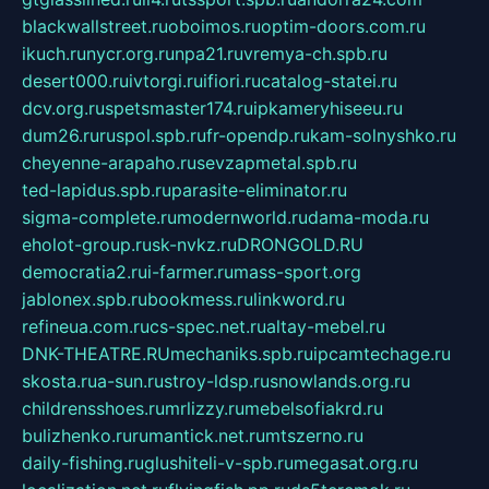
blackwallstreet.ru
oboimos.ru
optim-doors.com.ru
ikuch.ru
nycr.org.ru
npa21.ru
vremya-ch.spb.ru
desert000.ru
ivtorgi.ru
ifiori.ru
catalog-statei.ru
dcv.org.ru
spetsmaster174.ru
ipkameryhiseeu.ru
dum26.ru
ruspol.spb.ru
fr-opendp.ru
kam-solnyshko.ru
cheyenne-arapaho.ru
sevzapmetal.spb.ru
ted-lapidus.spb.ru
parasite-eliminator.ru
sigma-complete.ru
modernworld.ru
dama-moda.ru
eholot-group.ru
sk-nvkz.ru
DRONGOLD.RU
democratia2.ru
i-farmer.ru
mass-sport.org
jablonex.spb.ru
bookmess.ru
linkword.ru
refineua.com.ru
cs-spec.net.ru
altay-mebel.ru
DNK-THEATRE.RU
mechaniks.spb.ru
ipcamtechage.ru
skosta.ru
a-sun.ru
stroy-ldsp.ru
snowlands.org.ru
childrensshoes.ru
mrlizzy.ru
mebelsofiakrd.ru
bulizhenko.ru
rumantick.net.ru
mtszerno.ru
daily-fishing.ru
glushiteli-v-spb.ru
megasat.org.ru