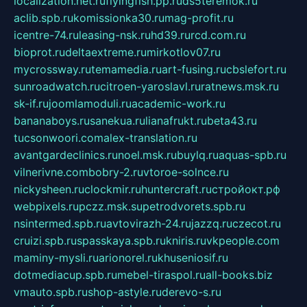
localization.net.ru
flyingfish.pp.ru
ds5teremok.ru
aclib.spb.ru
komissionka30.ru
mag-profit.ru
icentre-74.ru
leasing-nsk.ru
hd39.ru
rcd.com.ru
bioprot.ru
deltaextreme.ru
mirkotlov07.ru
mycrossway.ru
temamedia.ru
art-fusing.ru
cbslefort.ru
sunroadwatch.ru
citroen-yaroslavl.ru
ratnews.msk.ru
sk-if.ru
joomlamoduli.ru
academic-work.ru
bananaboys.ru
sanekua.ru
lianafrukt.ru
beta43.ru
tucsonwoori.com
alex-translation.ru
avantgardeclinics.ru
noel.msk.ru
buylq.ru
aquas-spb.ru
vilnerivne.com
bobry-2.ru
vtoroe-solnce.ru
nickysheen.ru
clockmir.ru
huntercraft.ru
стройокт.рф
webpixels.ru
pczz.msk.su
petrodvorets.spb.ru
nsintermed.spb.ru
avtovirazh-24.ru
jazzq.ru
czecot.ru
cruizi.spb.ru
spasskaya.spb.ru
kniris.ru
vkpeople.com
maminy-mysli.ru
arionorel.ru
khuseniosif.ru
dotmediacup.spb.ru
mebel-tiraspol.ru
all-books.biz
vmauto.spb.ru
shop-astyle.ru
derevo-s.ru