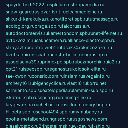
spayderhed-2022.ru
splclub.ru
stoppamedia.ru
snow-guard.ru
slovar-ivrit.ru
cleanmedicine.ru
shkurki-karakulya.ru
kanotiforet.spb.ru
tutmassage.ru
ecolog.org.ru
praga.spb.ru
falcorussia.ru
autodoctorservis.ru
kamertondom.spb.ru
net-life.net.ru
avto-vozim.ru
sakhcamera.ru
alliance-electro.spb.ru
stroyavt.ru
controlweb1.ru
tdsak74.ru
kinzozo-ru.ru
kvotka.ru
iron-snab.ru
costa-bella.ru
eugrus.pp.ru
associaciya39.ru
primexpo.spb.ru
bezmorchin.ru
ia2.ru
cpt21.ru
ispecspb.ru
regahost.ru
kolosok-elita.ru
tae-kwon.ru
consrio.com.ru
insiam.ru
avegainfo.ru
archery161.ru
bigencyclica.ru
vlast16.ru
korru.net
sarmiento.spb.su
extelopedia.ru
lammin-suo.spb.ru
iskatour.spb.ru
snpi.org.ru
running-line.ru
krygeva-spa.ru
chel.net.ru
rust-loco.ru
dugshop.ru
hl-beta.spb.ru
school494.spb.ru
mymubaby.ru
epoha-metalband.ru
ngr.spb.ru
rusgosnews.com
dieselvostok.ru
24hostel.msk.ru
w-dev.ru
f-ship.ru