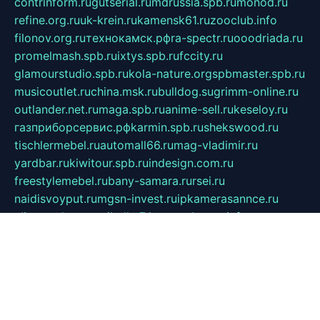
contrinform.ru
gutserial.ru
mdrussia.spb.ru
monod.ru
refine.org.ru
uk-krein.ru
kamensk61.ru
zooclub.info
filonov.org.ru
технокамск.рф
ra-spectr.ru
ooodriada.ru
promelmash.spb.ru
ixtys.spb.ru
fccity.ru
glamourstudio.spb.ru
kola-nature.org
spbmaster.spb.ru
musicoutlet.ru
china.msk.ru
bulldog.su
grimm-online.ru
outlander.net.ru
maga.spb.ru
anime-sell.ru
keseloy.ru
газприборсервис.рф
karmin.spb.ru
shekswood.ru
tischlermebel.ru
automall66.ru
mag-vladimir.ru
yardbar.ru
kiwitour.spb.ru
indesign.com.ru
freestylemebel.ru
bany-samara.ru
rsei.ru
naidisvoyput.ru
mgsn-invest.ru
ipkamerasannce.ru
alicante-house.ru
ibelka74.ru
cozyhouse.info
vlkargalev-studio.ru
700mb.ru
figura-ufa.ru
alina-live.ru
belarusiannews.ru
womenknow.ru
dos-vniimk.ru
sega.net.ru
dv.net.ru
phenomenonsofhistory.com
telesputnik.net.ru
wall.pp.ru
pylesosroidmi.ru
gtc-clan.ru
cligs.ru
bibikazap.ru
popova.org.ru