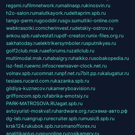
regsmi.ru
filmnetwork.ru
malinasp.ru
kinosvin.ru
h2o-salon.ru
malutkayork.ru
deltaprim.spb.ru
tango-perm.ru
gooddir.ru
sgv.su
multiki-online.com
webkrasotki.com
cherinvest.ru
detskiy-ostrov.ru
ankou.spb.ru
alvesta1.ru
pdf-creator.ru
nix-files.org.ru
sakhatoday.ru
elektrikersymboler.ru
sputnikyes.ru
golf2club.msk.ru
aeforums.ru
zallclub.ru
multimodal.msk.ru
habaigry.ru
haikko.ru
sobakopedia.ru
isz-fest.ru
ewnc.info
screensaver-clock.net.ru
volnav.spb.ru
comnat.ru
npf.net.ru
7bit.pp.ru
kalugatur.ru
tesiaes.ru
card.com.ru
kazanka.spb.ru
gildiya-kuznecov.ru
kameryboavision.ru
griffoncom.spb.ru
fabrika-emotsiy.ru
PARK-MATROSOVA.RU
agat.spb.ru
avtoyurist-moskva1.ru
hardware.org.ru
схема-авто.рф
dg-lab.ru
angrup.ru
recruiter.spb.ru
music8.spb.ru
krsk124.ru
kubok.spb.ru
romanofforex.ru
analitikaplus.ru
spyonline.ru
zosikamery.ru