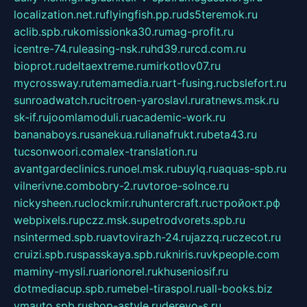
localization.net.ru
flyingfish.pp.ru
ds5teremok.ru
aclib.spb.ru
komissionka30.ru
mag-profit.ru
icentre-74.ru
leasing-nsk.ru
hd39.ru
rcd.com.ru
bioprot.ru
deltaextreme.ru
mirkotlov07.ru
mycrossway.ru
temamedia.ru
art-fusing.ru
cbslefort.ru
sunroadwatch.ru
citroen-yaroslavl.ru
ratnews.msk.ru
sk-if.ru
joomlamoduli.ru
academic-work.ru
bananaboys.ru
sanekua.ru
lianafrukt.ru
beta43.ru
tucsonwoori.com
alex-translation.ru
avantgardeclinics.ru
noel.msk.ru
buylq.ru
aquas-spb.ru
vilnerivne.com
bobry-2.ru
vtoroe-solnce.ru
nickysheen.ru
clockmir.ru
huntercraft.ru
стройокт.рф
webpixels.ru
pczz.msk.su
petrodvorets.spb.ru
nsintermed.spb.ru
avtovirazh-24.ru
jazzq.ru
czecot.ru
cruizi.spb.ru
spasskaya.spb.ru
kniris.ru
vkpeople.com
maminy-mysli.ru
arionorel.ru
khuseniosif.ru
dotmediacup.spb.ru
mebel-tiraspol.ru
all-books.biz
vmauto.spb.ru
shop-astyle.ru
derevo-s.ru