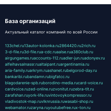
База организаций
Актуальный каталог компаний по всей России
133chel.ru
13autor-kolonka.ru
2864420.ru
2rich.ru
3-d-file.ru
3d-file.ru
a-cdc.ru
aalse.ru
a380club.ru
airgungames.ru
accounts-112.ru
adler-jun.ru
adonyev.ru
alfeihavsalnassr.ru
altaipant.ru
argentinamia.ru
aria-family.ru
arkrym.ru
ashanet.ru
belgorod-day.ru
bankaribi.ru
bandamn.ru
bigfatcc.ru
blagodarenie-spb.ru
borodino-media.ru
card-voice.ru
cardvoice.ru
zed-online.ru
zvonitut.ru
zebra-tlt.ru
zarafshan.ru
york-life.ru
vintovoykompressor.ru
vladivostok-map.ru
vlknrussia.ru
wasabi-shop.ru
webamator.ru
zaryna.ru
youtubefree.ru
x-ton.ru