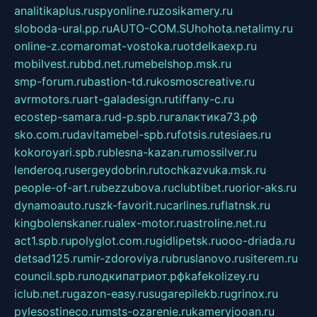
analitikaplus.ru
spyonline.ru
zosikamery.ru
sloboda-ural.pp.ru
AUTO-COM.SU
hohota.net
alimy.ru
online-z.com
aromat-vostoka.ru
otdelkaexp.ru
mobilvest.ru
bbd.net.ru
mebelshop.msk.ru
smp-forum.ru
bastion-td.ru
kosmoscreative.ru
avrmotors.ru
art-galadesign.ru
tiffany-c.ru
ecostep-samara.ru
d-p.spb.ru
галактика73.рф
sko.com.ru
davitamebel-spb.ru
fotsis.ru
tesiaes.ru
kokoroyari.spb.ru
blesna-kazan.ru
mossilver.ru
lenderoq.ru
sergeydobrin.ru
tochkazvuka.msk.ru
people-of-art.ru
bezzubova.ru
clubtibet.ru
orior-aks.ru
dynamoauto.ru
szk-favorit.ru
carlines.ru
flatnsk.ru
kingbolenskaner.ru
alex-motor.ru
astroline.net.ru
act1.spb.ru
polyglot.com.ru
gidlipetsk.ru
ooo-driada.ru
detsad125.ru
mir-zdoroviya.ru
bruslanovo.ru
siterem.ru
council.spb.ru
лодкипатриот.рф
kafekolizey.ru
iclub.net.ru
gazon-easy.ru
sugarepilekb.ru
grinox.ru
pylesostineco.ru
msts-ozarenie.ru
kameryjooan.ru