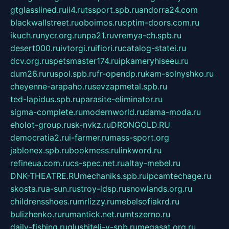
gtglasslined.ru
ii4.ru
tssport.spb.ru
andorra24.com
blackwallstreet.ru
oboimos.ru
optim-doors.com.ru
ikuch.ru
nycr.org.ru
npa21.ru
vremya-ch.spb.ru
desert000.ru
ivtorgi.ru
ifiori.ru
catalog-statei.ru
dcv.org.ru
spetsmaster174.ru
ipkameryhiseeu.ru
dum26.ru
ruspol.spb.ru
fr-opendp.ru
kam-solnyshko.ru
cheyenne-arapaho.ru
sevzapmetal.spb.ru
ted-lapidus.spb.ru
parasite-eliminator.ru
sigma-complete.ru
modernworld.ru
dama-moda.ru
eholot-group.ru
sk-nvkz.ru
DRONGOLD.RU
democratia2.ru
i-farmer.ru
mass-sport.org
jablonex.spb.ru
bookmess.ru
linkword.ru
refineua.com.ru
cs-spec.net.ru
altay-mebel.ru
DNK-THEATRE.RU
mechaniks.spb.ru
ipcamtechage.ru
skosta.ru
a-sun.ru
stroy-ldsp.ru
snowlands.org.ru
childrensshoes.ru
mrlizzy.ru
mebelsofiakrd.ru
bulizhenko.ru
rumantick.net.ru
mtszerno.ru
daily-fishing.ru
glushiteli-v-spb.ru
megasat.org.ru