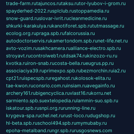
trade-farm.ru
tajuncos.ru
taksu.ru
tor-lyubov-i-grom.ru
spayderhed-2022.ru
splclub.ru
stoppamedia.ru
snow-guard.ru
slovar-ivrit.ru
cleanmedicine.ru
shkurki-karakulya.ru
kanotiforet.spb.ru
tutmassage.ru
ecolog.org.ru
praga.spb.ru
falcorussia.ru
autodoctorservis.ru
kamertondom.spb.ru
net-life.net.ru
avto-vozim.ru
sakhcamera.ru
alliance-electro.spb.ru
stroyavt.ru
controlweb1.ru
tdsak74.ru
kinzozo-ru.ru
kvotka.ru
iron-snab.ru
costa-bella.ru
eugrus.pp.ru
associaciya39.ru
primexpo.spb.ru
bezmorchin.ru
ia2.ru
cpt21.ru
ispecspb.ru
regahost.ru
kolosok-elita.ru
tae-kwon.ru
consrio.com.ru
insiam.ru
avegainfo.ru
archery161.ru
bigencyclica.ru
vlast16.ru
korru.net
sarmiento.spb.su
extelopedia.ru
lammin-suo.spb.ru
iskatour.spb.ru
snpi.org.ru
running-line.ru
krygeva-spa.ru
chel.net.ru
rust-loco.ru
dugshop.ru
hl-beta.spb.ru
school494.spb.ru
mymubaby.ru
epoha-metalband.ru
ngr.spb.ru
rusgosnews.com