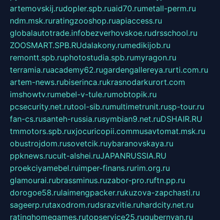
artemovskij.ru
dopler.spb.ru
aid70.ru
metall-perm.ru
ndm.msk.ru
ratingzooshop.ru
apiaccess.ru
globalautotrade.info
bezverhovskoe.ru
drsschool.ru
ZOOSMART.SPB.RU
dalakony.ru
medikijob.ru
remontt.spb.ru
photostudia.spb.ru
myragon.ru
terramia.ru
academy62.ru
gardengallereya.ru
rti.com.ru
artem-news.ru
biserinca.ru
krasnodarkurort.com
imshowtv.ru
mebel-v-tule.ru
mobtopik.ru
pcsecurity.net.ru
tool-sib.ru
multimetrunit.ru
sp-tour.ru
fan-cs.ru
santeh-russia.ru
symbian9.net.ru
DSHAIR.RU
tmmotors.spb.ru
xjocuricopii.com
musavtomat.msk.ru
obustrojdom.ru
sovetcik.ru
ybaranovskaya.ru
ppknews.ru
cult-alshei.ru
JAPANRUSSIA.RU
proekciyamebel.ru
imper-finans.ru
rim.org.ru
glamourai.ru
brassminus.ru
zabor-pro.ru
ftn.pp.ru
dorogoe58.ru
laimengpacker.ru
kuzova-zapchasti.ru
sageerp.ru
taxodrom.ru
dsrazvitie.ru
hardcity.net.ru
ratinghomegames.ru
topservice25.ru
gubernyan.ru