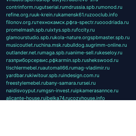
contrinform.ru
gutserial.ru
mdrussia.spb.ru
monod.ru
refine.org.ru
uk-krein.ru
kamensk61.ru
zooclub.info
filonov.org.ru
технокамск.рф
ra-spectr.ru
ooodriada.ru
promelmash.spb.ru
ixtys.spb.ru
fccity.ru
glamourstudio.spb.ru
kola-nature.org
spbmaster.spb.ru
musicoutlet.ru
china.msk.ru
bulldog.su
grimm-online.ru
outlander.net.ru
maga.spb.ru
anime-sell.ru
keseloy.ru
газприборсервис.рф
karmin.spb.ru
shekswood.ru
tischlermebel.ru
automall66.ru
mag-vladimir.ru
yardbar.ru
kiwitour.spb.ru
indesign.com.ru
freestylemebel.ru
bany-samara.ru
rsei.ru
naidisvoyput.ru
mgsn-invest.ru
ipkamerasannce.ru
alicante-house.ru
ibelka74.ru
cozyhouse.info
vlkargalev-studio.ru
700mb.ru
figura-ufa.ru
alina-live.ru
belarusiannews.ru
womenknow.ru
dos-vniimk.ru
sega.net.ru
dv.net.ru
phenomenonsofhistory.com
telesputnik.net.ru
wall.pp.ru
pylesosroidmi.ru
gtc-clan.ru
cligs.ru
bibikazap.ru
popova.org.ru