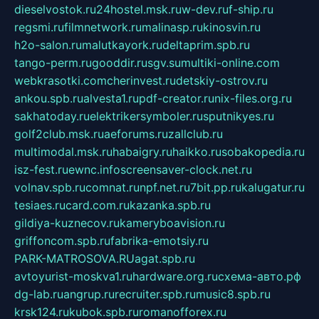
dieselvostok.ru
24hostel.msk.ru
w-dev.ru
f-ship.ru
regsmi.ru
filmnetwork.ru
malinasp.ru
kinosvin.ru
h2o-salon.ru
malutkayork.ru
deltaprim.spb.ru
tango-perm.ru
gooddir.ru
sgv.su
multiki-online.com
webkrasotki.com
cherinvest.ru
detskiy-ostrov.ru
ankou.spb.ru
alvesta1.ru
pdf-creator.ru
nix-files.org.ru
sakhatoday.ru
elektrikersymboler.ru
sputnikyes.ru
golf2club.msk.ru
aeforums.ru
zallclub.ru
multimodal.msk.ru
habaigry.ru
haikko.ru
sobakopedia.ru
isz-fest.ru
ewnc.info
screensaver-clock.net.ru
volnav.spb.ru
comnat.ru
npf.net.ru
7bit.pp.ru
kalugatur.ru
tesiaes.ru
card.com.ru
kazanka.spb.ru
gildiya-kuznecov.ru
kameryboavision.ru
griffoncom.spb.ru
fabrika-emotsiy.ru
PARK-MATROSOVA.RU
agat.spb.ru
avtoyurist-moskva1.ru
hardware.org.ru
схема-авто.рф
dg-lab.ru
angrup.ru
recruiter.spb.ru
music8.spb.ru
krsk124.ru
kubok.spb.ru
romanofforex.ru