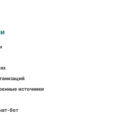
ми
и
иях
ганизаций
еренные источники
чат-бот