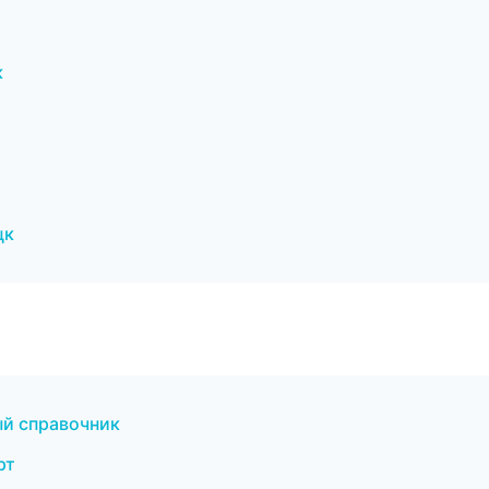
к
цк
ый справочник
рт