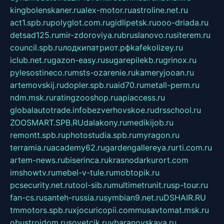
kingbolenskaner.ru
alex-motor.ru
astroline.net.ru
act1.spb.ru
polyglot.com.ru
gidlipetsk.ru
ooo-driada.ru
detsad125.ru
mir-zdoroviya.ru
bruslanovo.ru
siterem.ru
council.spb.ru
лодкипатриот.рф
kafekolizey.ru
iclub.net.ru
gazon-easy.ru
sugarepilekb.ru
grinox.ru
pylesostineco.ru
msts-ozarenie.ru
kameryjooan.ru
artemovskij.ru
dopler.spb.ru
aid70.ru
metall-perm.ru
ndm.msk.ru
ratingzooshop.ru
apiaccess.ru
globalautotrade.info
bezverhovskoe.ru
drsschool.ru
ZOOSMART.SPB.RU
dalakony.ru
medikijob.ru
remontt.spb.ru
photostudia.spb.ru
myragon.ru
terramia.ru
academy62.ru
gardengallereya.ru
rti.com.ru
artem-news.ru
biserinca.ru
krasnodarkurort.com
imshowtv.ru
mebel-v-tule.ru
mobtopik.ru
pcsecurity.net.ru
tool-sib.ru
multimetrunit.ru
sp-tour.ru
fan-cs.ru
santeh-russia.ru
symbian9.net.ru
DSHAIR.RU
tmmotors.spb.ru
xjocuricopii.com
musavtomat.msk.ru
obustrojdom.ru
sovetcik.ru
ybaranovskaya.ru