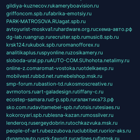
gildiya-kuznecov.ru
kameryboavision.ru
griffoncom.spb.ru
fabrika-emotsiy.ru
PARK-MATROSOVA.RU
agat.spb.ru
avtoyurist-moskva1.ru
hardware.org.ru
схема-авто.рф
dg-lab.ru
angrup.ru
recruiter.spb.ru
music8.spb.ru
krsk124.ru
kubok.spb.ru
romanofforex.ru
analitikaplus.ru
spyonline.ru
zosikamery.ru
sloboda-ural.pp.ru
AUTO-COM.SU
hohota.net
alimy.ru
online-z.com
aromat-vostoka.ru
otdelkaexp.ru
mobilvest.ru
bbd.net.ru
mebelshop.msk.ru
smp-forum.ru
bastion-td.ru
kosmoscreative.ru
avrmotors.ru
art-galadesign.ru
tiffany-c.ru
ecostep-samara.ru
d-p.spb.ru
галактика73.рф
sko.com.ru
davitamebel-spb.ru
fotsis.ru
tesiaes.ru
kokoroyari.spb.ru
blesna-kazan.ru
mossilver.ru
lenderoq.ru
sergeydobrin.ru
tochkazvuka.msk.ru
people-of-art.ru
bezzubova.ru
clubtibet.ru
orior-aks.ru
dynamoauto.ru
szk-favorit.ru
carlines.ru
flatnsk.ru