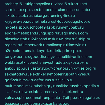
archery161.ru
bigencyclica.ru
vlast16.ru
korru.net
sarmiento.spb.su
extelopedia.ru
lammin-suo.spb.ru
iskatour.spb.ru
snpi.org.ru
running-line.ru
krygeva-spa.ru
chel.net.ru
rust-loco.ru
dugshop.ru
hl-beta.spb.ru
school494.spb.ru
mymubaby.ru
epoha-metalband.ru
ngr.spb.ru
rusgosnews.com
dieselvostok.ru
24hostel.msk.ru
w-dev.ru
f-ship.ru
regsmi.ru
filmnetwork.ru
malinasp.ru
kinosvin.ru
h2o-salon.ru
malutkayork.ru
deltaprim.spb.ru
tango-perm.ru
gooddir.ru
sgv.su
multiki-online.com
webkrasotki.com
cherinvest.ru
detskiy-ostrov.ru
ankou.spb.ru
alvesta1.ru
pdf-creator.ru
nix-files.org.ru
sakhatoday.ru
elektrikersymboler.ru
sputnikyes.ru
golf2club.msk.ru
aeforums.ru
zallclub.ru
multimodal.msk.ru
habaigry.ru
haikko.ru
sobakopedia.ru
isz-fest.ru
ewnc.info
screensaver-clock.net.ru
volnav.spb.ru
comnat.ru
npf.net.ru
7bit.pp.ru
kalugatur.ru
tesiaes.ru
card.com.ru
kazanka.spb.ru