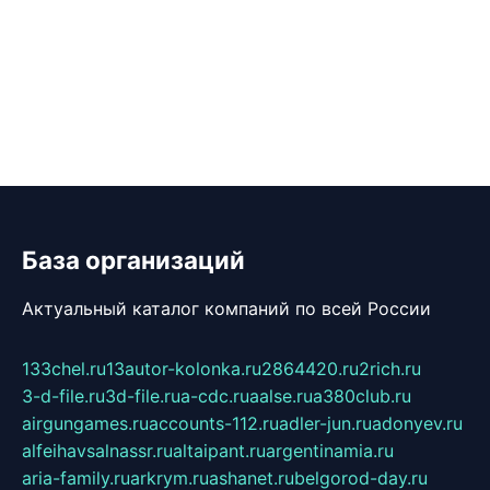
База организаций
Актуальный каталог компаний по всей России
133chel.ru
13autor-kolonka.ru
2864420.ru
2rich.ru
3-d-file.ru
3d-file.ru
a-cdc.ru
aalse.ru
a380club.ru
airgungames.ru
accounts-112.ru
adler-jun.ru
adonyev.ru
alfeihavsalnassr.ru
altaipant.ru
argentinamia.ru
aria-family.ru
arkrym.ru
ashanet.ru
belgorod-day.ru