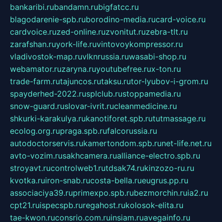
bankaribi.ru
bandamn.ru
bigfatcc.ru
blagodarenie-spb.ru
borodino-media.ru
card-voice.ru
cardvoice.ru
zed-online.ru
zvonitut.ru
zebra-tlt.ru
zarafshan.ru
york-life.ru
vintovoykompressor.ru
vladivostok-map.ru
vlknrussia.ru
wasabi-shop.ru
webamator.ru
zaryna.ru
youtubefree.ru
x-ton.ru
trade-farm.ru
tajuncos.ru
taksu.ru
tor-lyubov-i-grom.ru
spayderhed-2022.ru
splclub.ru
stoppamedia.ru
snow-guard.ru
slovar-ivrit.ru
cleanmedicine.ru
shkurki-karakulya.ru
kanotiforet.spb.ru
tutmassage.ru
ecolog.org.ru
praga.spb.ru
falcorussia.ru
autodoctorservis.ru
kamertondom.spb.ru
net-life.net.ru
avto-vozim.ru
sakhcamera.ru
alliance-electro.spb.ru
stroyavt.ru
controlweb1.ru
tdsak74.ru
kinzozo-ru.ru
kvotka.ru
iron-snab.ru
costa-bella.ru
eugrus.pp.ru
associaciya39.ru
primexpo.spb.ru
bezmorchin.ru
ia2.ru
cpt21.ru
ispecspb.ru
regahost.ru
kolosok-elita.ru
tae-kwon.ru
consrio.com.ru
insiam.ru
avegainfo.ru