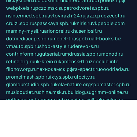
nickysheen.ru
clockmir.ru
huntercraft.ru
стройокт.рф
webpixels.ru
pczz.msk.su
petrodvorets.spb.ru
nsintermed.spb.ru
avtovirazh-24.ru
jazzq.ru
czecot.ru
cruizi.spb.ru
spasskaya.spb.ru
kniris.ru
vkpeople.com
maminy-mysli.ru
arionorel.ru
khuseniosif.ru
dotmediacup.spb.ru
mebel-tiraspol.ru
all-books.biz
vmauto.spb.ru
shop-astyle.ru
derevo-s.ru
contrinform.ru
gutserial.ru
mdrussia.spb.ru
monod.ru
refine.org.ru
uk-krein.ru
kamensk61.ru
zooclub.info
filonov.org.ru
технокамск.рф
ra-spectr.ru
ooodriada.ru
promelmash.spb.ru
ixtys.spb.ru
fccity.ru
glamourstudio.spb.ru
kola-nature.org
spbmaster.spb.ru
musicoutlet.ru
china.msk.ru
bulldog.su
grimm-online.ru
outlander.net.ru
maga.spb.ru
anime-sell.ru
keseloy.ru
газприборсервис.рф
karmin.spb.ru
shekswood.ru
tischlermebel.ru
automall66.ru
mag-vladimir.ru
yardbar.ru
kiwitour.spb.ru
indesign.com.ru
freestylemebel.ru
bany-samara.ru
rsei.ru