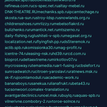
refineua.com.ru
cs-spec.net.ru
altay-mebel.ru
DNK-THEATRE.RU
mechaniks.spb.ru
ipcamtechage.ru
skosta.ru
a-sun.ru
stroy-ldsp.ru
snowlands.org.ru
childrensshoes.ru
mrlizzy.ru
mebelsofiakrd.ru
bulizhenko.ru
rumantick.net.ru
mtszerno.ru
daily-fishing.ru
glushiteli-v-spb.ru
megasat.org.ru
localization.net.ru
flyingfish.pp.ru
ds5teremok.ru
aclib.spb.ru
komissionka30.ru
mag-profit.ru
icentre-74.ru
leasing-nsk.ru
hd39.ru
rcd.com.ru
bioprot.ru
deltaextreme.ru
mirkotlov07.ru
mycrossway.ru
temamedia.ru
art-fusing.ru
cbslefort.ru
sunroadwatch.ru
citroen-yaroslavl.ru
ratnews.msk.ru
sk-if.ru
joomlamoduli.ru
academic-work.ru
bananaboys.ru
sanekua.ru
lianafrukt.ru
beta43.ru
tucsonwoori.com
alex-translation.ru
avantgardeclinics.ru
noel.msk.ru
buylq.ru
aquas-spb.ru
vilnerivne.com
bobry-2.ru
vtoroe-solnce.ru