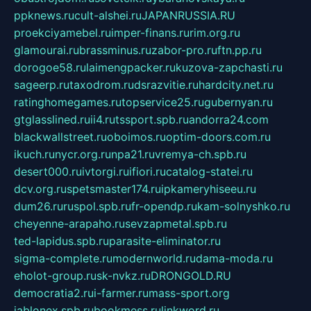
ppknews.ru
cult-alshei.ru
JAPANRUSSIA.RU
proekciyamebel.ru
imper-finans.ru
rim.org.ru
glamourai.ru
brassminus.ru
zabor-pro.ru
ftn.pp.ru
dorogoe58.ru
laimengpacker.ru
kuzova-zapchasti.ru
sageerp.ru
taxodrom.ru
dsrazvitie.ru
hardcity.net.ru
ratinghomegames.ru
topservice25.ru
gubernyan.ru
gtglasslined.ru
ii4.ru
tssport.spb.ru
andorra24.com
blackwallstreet.ru
oboimos.ru
optim-doors.com.ru
ikuch.ru
nycr.org.ru
npa21.ru
vremya-ch.spb.ru
desert000.ru
ivtorgi.ru
ifiori.ru
catalog-statei.ru
dcv.org.ru
spetsmaster174.ru
ipkameryhiseeu.ru
dum26.ru
ruspol.spb.ru
fr-opendp.ru
kam-solnyshko.ru
cheyenne-arapaho.ru
sevzapmetal.spb.ru
ted-lapidus.spb.ru
parasite-eliminator.ru
sigma-complete.ru
modernworld.ru
dama-moda.ru
eholot-group.ru
sk-nvkz.ru
DRONGOLD.RU
democratia2.ru
i-farmer.ru
mass-sport.org
jablonex.spb.ru
bookmess.ru
linkword.ru