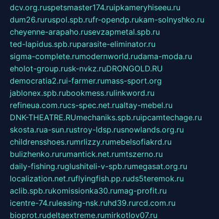
dcv.org.ru
spetsmaster174.ru
ipkameryhiseeu.ru
dum26.ru
ruspol.spb.ru
fr-opendp.ru
kam-solnyshko.ru
cheyenne-arapaho.ru
sevzapmetal.spb.ru
ted-lapidus.spb.ru
parasite-eliminator.ru
sigma-complete.ru
modernworld.ru
dama-moda.ru
eholot-group.ru
sk-nvkz.ru
DRONGOLD.RU
democratia2.ru
i-farmer.ru
mass-sport.org
jablonex.spb.ru
bookmess.ru
linkword.ru
refineua.com.ru
cs-spec.net.ru
altay-mebel.ru
DNK-THEATRE.RU
mechaniks.spb.ru
ipcamtechage.ru
skosta.ru
a-sun.ru
stroy-ldsp.ru
snowlands.org.ru
childrensshoes.ru
mrlizzy.ru
mebelsofiakrd.ru
bulizhenko.ru
rumantick.net.ru
mtszerno.ru
daily-fishing.ru
glushiteli-v-spb.ru
megasat.org.ru
localization.net.ru
flyingfish.pp.ru
ds5teremok.ru
aclib.spb.ru
komissionka30.ru
mag-profit.ru
icentre-74.ru
leasing-nsk.ru
hd39.ru
rcd.com.ru
bioprot.ru
deltaextreme.ru
mirkotlov07.ru