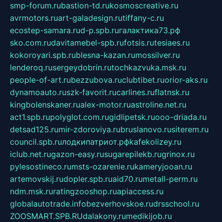
smp-forum.ru
bastion-td.ru
kosmoscreative.ru
avrmotors.ru
art-galadesign.ru
tiffany-c.ru
ecostep-samara.ru
d-p.spb.ru
галактика73.рф
sko.com.ru
davitamebel-spb.ru
fotsis.ru
tesiaes.ru
kokoroyari.spb.ru
blesna-kazan.ru
mossilver.ru
lenderoq.ru
sergeydobrin.ru
tochkazvuka.msk.ru
people-of-art.ru
bezzubova.ru
clubtibet.ru
orior-aks.ru
dynamoauto.ru
szk-favorit.ru
carlines.ru
flatnsk.ru
kingbolenskaner.ru
alex-motor.ru
astroline.net.ru
act1.spb.ru
polyglot.com.ru
gidlipetsk.ru
ooo-driada.ru
detsad125.ru
mir-zdoroviya.ru
bruslanovo.ru
siterem.ru
council.spb.ru
лодкипатриот.рф
kafekolizey.ru
iclub.net.ru
gazon-easy.ru
sugarepilekb.ru
grinox.ru
pylesostineco.ru
msts-ozarenie.ru
kameryjooan.ru
artemovskij.ru
dopler.spb.ru
aid70.ru
metall-perm.ru
ndm.msk.ru
ratingzooshop.ru
apiaccess.ru
globalautotrade.info
bezverhovskoe.ru
drsschool.ru
ZOOSMART.SPB.RU
dalakony.ru
medikijob.ru