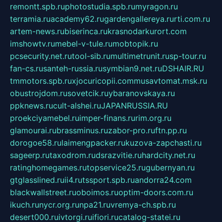
remontt.spb.ru
photostudia.spb.ru
myragon.ru
terramia.ru
academy62.ru
gardengallereya.ru
rti.com.ru
artem-news.ru
biserinca.ru
krasnodarkurort.com
imshowtv.ru
mebel-v-tule.ru
mobtopik.ru
pcsecurity.net.ru
tool-sib.ru
multimetrunit.ru
sp-tour.ru
fan-cs.ru
santeh-russia.ru
symbian9.net.ru
DSHAIR.RU
tmmotors.spb.ru
xjocuricopii.com
musavtomat.msk.ru
obustrojdom.ru
sovetcik.ru
ybaranovskaya.ru
ppknews.ru
cult-alshei.ru
JAPANRUSSIA.RU
proekciyamebel.ru
imper-finans.ru
rim.org.ru
glamourai.ru
brassminus.ru
zabor-pro.ru
ftn.pp.ru
dorogoe58.ru
laimengpacker.ru
kuzova-zapchasti.ru
sageerp.ru
taxodrom.ru
dsrazvitie.ru
hardcity.net.ru
ratinghomegames.ru
topservice25.ru
gubernyan.ru
gtglasslined.ru
ii4.ru
tssport.spb.ru
andorra24.com
blackwallstreet.ru
oboimos.ru
optim-doors.com.ru
ikuch.ru
nycr.org.ru
npa21.ru
vremya-ch.spb.ru
desert000.ru
ivtorgi.ru
ifiori.ru
catalog-statei.ru