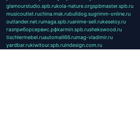
glamourstudio.spb.ru
kola-nature.org
spbmaster.spb.ru
musicoutlet.ru
china.msk.ru
bulldog.su
grimm-online.ru
outlander.net.ru
maga.spb.ru
anime-sell.ru
keseloy.ru
газприборсервис.рф
karmin.spb.ru
shekswood.ru
tischlermebel.ru
automall66.ru
mag-vladimir.ru
yardbar.ru
kiwitour.spb.ru
indesign.com.ru
freestylemebel.ru
bany-samara.ru
rsei.ru
naidisvoyput.ru
mgsn-invest.ru
ipkamerasannce.ru
alicante-house.ru
ibelka74.ru
cozyhouse.info
vlkargalev-studio.ru
700mb.ru
figura-ufa.ru
alina-live.ru
belarusiannews.ru
womenknow.ru
dos-vniimk.ru
sega.net.ru
dv.net.ru
phenomenonsofhistory.com
telesputnik.net.ru
wall.pp.ru
pylesosroidmi.ru
gtc-clan.ru
cligs.ru
bibikazap.ru
popova.org.ru
netwhistler.spb.ru
bellvil.ru
bonzon.ru
iss-vladik.ru
defiparis.net.ru
las-gryzas.ru
amku.ru
electednews.spb.ru
feather.org.ru
spar72.ru
tankiigri.ru
dominus.com.ru
ibtree.ru
sanykool.pp.ru
unixlib.org.ru