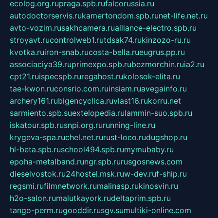
ecolog.org.ru
praga.spb.ru
falcorussia.ru
autodoctorservis.ru
kamertondom.spb.ru
net-life.net.ru
avto-vozim.ru
sakhcamera.ru
alliance-electro.spb.ru
stroyavt.ru
controlweb1.ru
tdsak74.ru
kinzozo-ru.ru
kvotka.ru
iron-snab.ru
costa-bella.ru
eugrus.pp.ru
associaciya39.ru
primexpo.spb.ru
bezmorchin.ru
ia2.ru
cpt21.ru
ispecspb.ru
regahost.ru
kolosok-elita.ru
tae-kwon.ru
consrio.com.ru
insiam.ru
avegainfo.ru
archery161.ru
bigencyclica.ru
vlast16.ru
korru.net
sarmiento.spb.su
extelopedia.ru
lammin-suo.spb.ru
iskatour.spb.ru
snpi.org.ru
running-line.ru
krygeva-spa.ru
chel.net.ru
rust-loco.ru
dugshop.ru
hl-beta.spb.ru
school494.spb.ru
mymubaby.ru
epoha-metalband.ru
ngr.spb.ru
rusgosnews.com
dieselvostok.ru
24hostel.msk.ru
w-dev.ru
f-ship.ru
regsmi.ru
filmnetwork.ru
malinasp.ru
kinosvin.ru
h2o-salon.ru
malutkayork.ru
deltaprim.spb.ru
tango-perm.ru
gooddir.ru
sgv.su
multiki-online.com