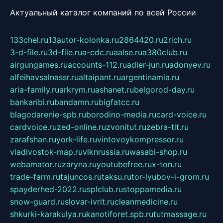
Актуальный каталог компаний по всей России
133chel.ru
13autor-kolonka.ru
2864420.ru
2rich.ru
3-d-file.ru
3d-file.ru
a-cdc.ru
aalse.ru
a380club.ru
airgungames.ru
accounts-112.ru
adler-jun.ru
adonyev.ru
alfeihavsalnassr.ru
altaipant.ru
argentinamia.ru
aria-family.ru
arkrym.ru
ashanet.ru
belgorod-day.ru
bankaribi.ru
bandamn.ru
bigfatcc.ru
blagodarenie-spb.ru
borodino-media.ru
card-voice.ru
cardvoice.ru
zed-online.ru
zvonitut.ru
zebra-tlt.ru
zarafshan.ru
york-life.ru
vintovoykompressor.ru
vladivostok-map.ru
vlknrussia.ru
wasabi-shop.ru
webamator.ru
zaryna.ru
youtubefree.ru
x-ton.ru
trade-farm.ru
tajuncos.ru
taksu.ru
tor-lyubov-i-grom.ru
spayderhed-2022.ru
splclub.ru
stoppamedia.ru
snow-guard.ru
slovar-ivrit.ru
cleanmedicine.ru
shkurki-karakulya.ru
kanotiforet.spb.ru
tutmassage.ru