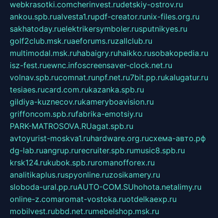
webkrasotki.com
cherinvest.ru
detskiy-ostrov.ru
ankou.spb.ru
alvesta1.ru
pdf-creator.ru
nix-files.org.ru
sakhatoday.ru
elektrikersymboler.ru
sputnikyes.ru
golf2club.msk.ru
aeforums.ru
zallclub.ru
multimodal.msk.ru
habaigry.ru
haikko.ru
sobakopedia.ru
isz-fest.ru
ewnc.info
screensaver-clock.net.ru
volnav.spb.ru
comnat.ru
npf.net.ru
7bit.pp.ru
kalugatur.ru
tesiaes.ru
card.com.ru
kazanka.spb.ru
gildiya-kuznecov.ru
kameryboavision.ru
griffoncom.spb.ru
fabrika-emotsiy.ru
PARK-MATROSOVA.RU
agat.spb.ru
avtoyurist-moskva1.ru
hardware.org.ru
схема-авто.рф
dg-lab.ru
angrup.ru
recruiter.spb.ru
music8.spb.ru
krsk124.ru
kubok.spb.ru
romanofforex.ru
analitikaplus.ru
spyonline.ru
zosikamery.ru
sloboda-ural.pp.ru
AUTO-COM.SU
hohota.net
alimy.ru
online-z.com
aromat-vostoka.ru
otdelkaexp.ru
mobilvest.ru
bbd.net.ru
mebelshop.msk.ru