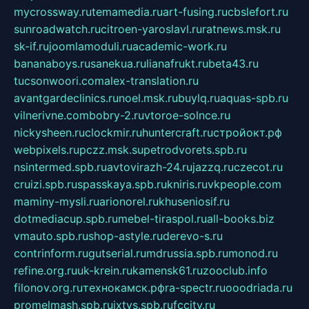
mycrossway.ru
temamedia.ru
art-fusing.ru
cbslefort.ru
sunroadwatch.ru
citroen-yaroslavl.ru
ratnews.msk.ru
sk-if.ru
joomlamoduli.ru
academic-work.ru
bananaboys.ru
sanekua.ru
lianafrukt.ru
beta43.ru
tucsonwoori.com
alex-translation.ru
avantgardeclinics.ru
noel.msk.ru
buylq.ru
aquas-spb.ru
vilnerivne.com
bobry-2.ru
vtoroe-solnce.ru
nickysheen.ru
clockmir.ru
huntercraft.ru
стройокт.рф
webpixels.ru
pczz.msk.su
petrodvorets.spb.ru
nsintermed.spb.ru
avtovirazh-24.ru
jazzq.ru
czecot.ru
cruizi.spb.ru
spasskaya.spb.ru
kniris.ru
vkpeople.com
maminy-mysli.ru
arionorel.ru
khuseniosif.ru
dotmediacup.spb.ru
mebel-tiraspol.ru
all-books.biz
vmauto.spb.ru
shop-astyle.ru
derevo-s.ru
contrinform.ru
gutserial.ru
mdrussia.spb.ru
monod.ru
refine.org.ru
uk-krein.ru
kamensk61.ru
zooclub.info
filonov.org.ru
технокамск.рф
ra-spectr.ru
ooodriada.ru
promelmash.spb.ru
ixtys.spb.ru
fccity.ru