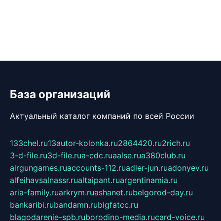
База организаций
Актуальный каталог компаний по всей России
133chel.ru
13autor-kolonka.ru
2864420.ru
2rich.ru
3-d-file.ru
3d-file.ru
a-cdc.ru
aalse.ru
a380club.ru
airgungames.ru
accounts-112.ru
adler-jun.ru
adonyev.ru
alfeihavsalnassr.ru
altaipant.ru
argentinamia.ru
aria-family.ru
arkrym.ru
ashanet.ru
belgorod-day.ru
bankaribi.ru
bandamn.ru
bigfatcc.ru
blagodarenie-spb.ru
borodino-media.ru
card-voice.ru