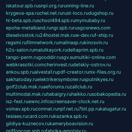
iskatour.spb.ru
snpi.org.ru
running-line.ru
krygeva-spa.ru
chel.net.ru
rust-loco.ru
dugshop.ru
hl-beta.spb.ru
school494.spb.ru
mymubaby.ru
epoha-metalband.ru
ngr.spb.ru
rusgosnews.com
dieselvostok.ru
24hostel.msk.ru
w-dev.ru
f-ship.ru
regsmi.ru
filmnetwork.ru
malinasp.ru
kinosvin.ru
h2o-salon.ru
malutkayork.ru
deltaprim.spb.ru
tango-perm.ru
gooddir.ru
sgv.su
multiki-online.com
webkrasotki.com
cherinvest.ru
detskiy-ostrov.ru
ankou.spb.ru
alvesta1.ru
pdf-creator.ru
nix-files.org.ru
sakhatoday.ru
elektrikersymboler.ru
sputnikyes.ru
golf2club.msk.ru
aeforums.ru
zallclub.ru
multimodal.msk.ru
habaigry.ru
haikko.ru
sobakopedia.ru
isz-fest.ru
ewnc.info
screensaver-clock.net.ru
volnav.spb.ru
comnat.ru
npf.net.ru
7bit.pp.ru
kalugatur.ru
tesiaes.ru
card.com.ru
kazanka.spb.ru
gildiya-kuznecov.ru
kameryboavision.ru
griffoncom.spb.ru
fabrika-emotsiy.ru