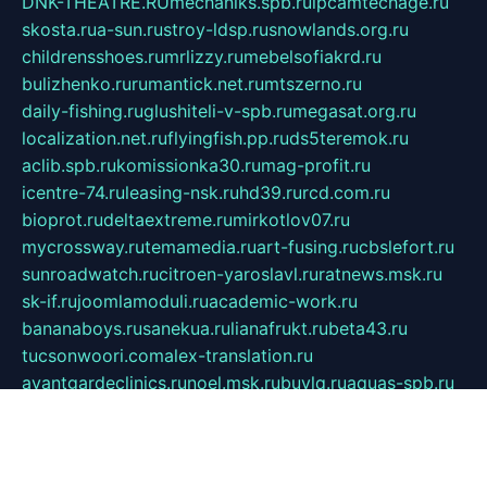
DNK-THEATRE.RU
mechaniks.spb.ru
ipcamtechage.ru
skosta.ru
a-sun.ru
stroy-ldsp.ru
snowlands.org.ru
childrensshoes.ru
mrlizzy.ru
mebelsofiakrd.ru
bulizhenko.ru
rumantick.net.ru
mtszerno.ru
daily-fishing.ru
glushiteli-v-spb.ru
megasat.org.ru
localization.net.ru
flyingfish.pp.ru
ds5teremok.ru
aclib.spb.ru
komissionka30.ru
mag-profit.ru
icentre-74.ru
leasing-nsk.ru
hd39.ru
rcd.com.ru
bioprot.ru
deltaextreme.ru
mirkotlov07.ru
mycrossway.ru
temamedia.ru
art-fusing.ru
cbslefort.ru
sunroadwatch.ru
citroen-yaroslavl.ru
ratnews.msk.ru
sk-if.ru
joomlamoduli.ru
academic-work.ru
bananaboys.ru
sanekua.ru
lianafrukt.ru
beta43.ru
tucsonwoori.com
alex-translation.ru
avantgardeclinics.ru
noel.msk.ru
buylq.ru
aquas-spb.ru
vilnerivne.com
bobry-2.ru
vtoroe-solnce.ru
nickysheen.ru
clockmir.ru
huntercraft.ru
стройокт.рф
webpixels.ru
pczz.msk.su
petrodvorets.spb.ru