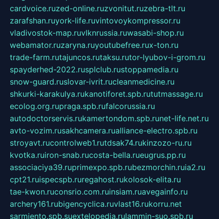
cardvoice.ru
zed-online.ru
zvonitut.ru
zebra-tlt.ru
zarafshan.ru
york-life.ru
vintovoykompressor.ru
vladivostok-map.ru
vlknrussia.ru
wasabi-shop.ru
webamator.ru
zaryna.ru
youtubefree.ru
x-ton.ru
trade-farm.ru
tajuncos.ru
taksu.ru
tor-lyubov-i-grom.ru
spayderhed-2022.ru
splclub.ru
stoppamedia.ru
snow-guard.ru
slovar-ivrit.ru
cleanmedicine.ru
shkurki-karakulya.ru
kanotiforet.spb.ru
tutmassage.ru
ecolog.org.ru
praga.spb.ru
falcorussia.ru
autodoctorservis.ru
kamertondom.spb.ru
net-life.net.ru
avto-vozim.ru
sakhcamera.ru
alliance-electro.spb.ru
stroyavt.ru
controlweb1.ru
tdsak74.ru
kinzozo-ru.ru
kvotka.ru
iron-snab.ru
costa-bella.ru
eugrus.pp.ru
associaciya39.ru
primexpo.spb.ru
bezmorchin.ru
ia2.ru
cpt21.ru
ispecspb.ru
regahost.ru
kolosok-elita.ru
tae-kwon.ru
consrio.com.ru
insiam.ru
avegainfo.ru
archery161.ru
bigencyclica.ru
vlast16.ru
korru.net
sarmiento.spb.su
extelopedia.ru
lammin-suo.spb.ru