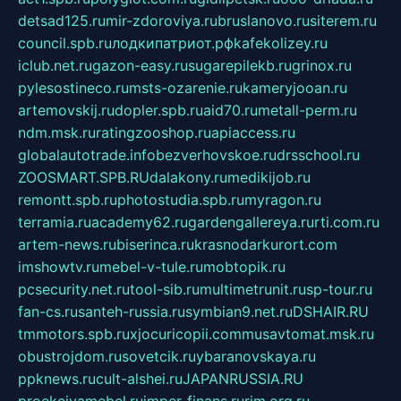
detsad125.ru
mir-zdoroviya.ru
bruslanovo.ru
siterem.ru
council.spb.ru
лодкипатриот.рф
kafekolizey.ru
iclub.net.ru
gazon-easy.ru
sugarepilekb.ru
grinox.ru
pylesostineco.ru
msts-ozarenie.ru
kameryjooan.ru
artemovskij.ru
dopler.spb.ru
aid70.ru
metall-perm.ru
ndm.msk.ru
ratingzooshop.ru
apiaccess.ru
globalautotrade.info
bezverhovskoe.ru
drsschool.ru
ZOOSMART.SPB.RU
dalakony.ru
medikijob.ru
remontt.spb.ru
photostudia.spb.ru
myragon.ru
terramia.ru
academy62.ru
gardengallereya.ru
rti.com.ru
artem-news.ru
biserinca.ru
krasnodarkurort.com
imshowtv.ru
mebel-v-tule.ru
mobtopik.ru
pcsecurity.net.ru
tool-sib.ru
multimetrunit.ru
sp-tour.ru
fan-cs.ru
santeh-russia.ru
symbian9.net.ru
DSHAIR.RU
tmmotors.spb.ru
xjocuricopii.com
musavtomat.msk.ru
obustrojdom.ru
sovetcik.ru
ybaranovskaya.ru
ppknews.ru
cult-alshei.ru
JAPANRUSSIA.RU