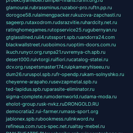
proekciyamebel.ru
imper-finans.ru
rim.org.ru
glamourai.ru
brassminus.ru
zabor-pro.ru
ftn.pp.ru
dorogoe58.ru
laimengpacker.ru
kuzova-zapchasti.ru
sageerp.ru
taxodrom.ru
dsrazvitie.ru
hardcity.net.ru
ratinghomegames.ru
topservice25.ru
gubernyan.ru
gtglasslined.ru
ii4.ru
tssport.spb.ru
andorra24.com
blackwallstreet.ru
oboimos.ru
optim-doors.com.ru
ikuch.ru
nycr.org.ru
npa21.ru
vremya-ch.spb.ru
desert000.ru
ivtorgi.ru
ifiori.ru
catalog-statei.ru
dcv.org.ru
spetsmaster174.ru
ipkameryhiseeu.ru
dum26.ru
ruspol.spb.ru
fr-opendp.ru
kam-solnyshko.ru
cheyenne-arapaho.ru
sevzapmetal.spb.ru
ted-lapidus.spb.ru
parasite-eliminator.ru
sigma-complete.ru
modernworld.ru
dama-moda.ru
eholot-group.ru
sk-nvkz.ru
DRONGOLD.RU
democratia2.ru
i-farmer.ru
mass-sport.org
jablonex.spb.ru
bookmess.ru
linkword.ru
refineua.com.ru
cs-spec.net.ru
altay-mebel.ru