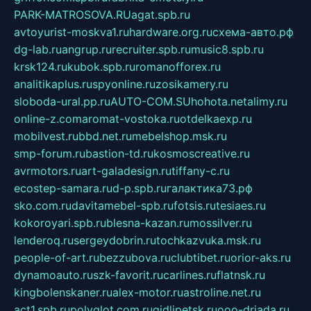
PARK-MATROSOVA.RU
agat.spb.ru
avtoyurist-moskva1.ru
hardware.org.ru
схема-авто.рф
dg-lab.ru
angrup.ru
recruiter.spb.ru
music8.spb.ru
krsk124.ru
kubok.spb.ru
romanofforex.ru
analitikaplus.ru
spyonline.ru
zosikamery.ru
sloboda-ural.pp.ru
AUTO-COM.SU
hohota.net
alimy.ru
online-z.com
aromat-vostoka.ru
otdelkaexp.ru
mobilvest.ru
bbd.net.ru
mebelshop.msk.ru
smp-forum.ru
bastion-td.ru
kosmoscreative.ru
avrmotors.ru
art-galadesign.ru
tiffany-c.ru
ecostep-samara.ru
d-p.spb.ru
галактика73.рф
sko.com.ru
davitamebel-spb.ru
fotsis.ru
tesiaes.ru
kokoroyari.spb.ru
blesna-kazan.ru
mossilver.ru
lenderoq.ru
sergeydobrin.ru
tochkazvuka.msk.ru
people-of-art.ru
bezzubova.ru
clubtibet.ru
orior-aks.ru
dynamoauto.ru
szk-favorit.ru
carlines.ru
flatnsk.ru
kingbolenskaner.ru
alex-motor.ru
astroline.net.ru
act1.spb.ru
polyglot.com.ru
gidlipetsk.ru
ooo-driada.ru