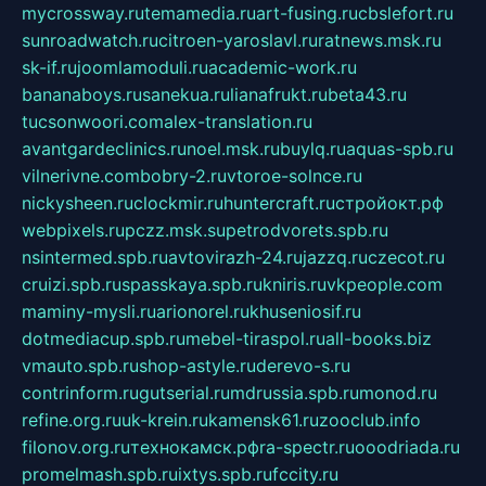
mycrossway.ru
temamedia.ru
art-fusing.ru
cbslefort.ru
sunroadwatch.ru
citroen-yaroslavl.ru
ratnews.msk.ru
sk-if.ru
joomlamoduli.ru
academic-work.ru
bananaboys.ru
sanekua.ru
lianafrukt.ru
beta43.ru
tucsonwoori.com
alex-translation.ru
avantgardeclinics.ru
noel.msk.ru
buylq.ru
aquas-spb.ru
vilnerivne.com
bobry-2.ru
vtoroe-solnce.ru
nickysheen.ru
clockmir.ru
huntercraft.ru
стройокт.рф
webpixels.ru
pczz.msk.su
petrodvorets.spb.ru
nsintermed.spb.ru
avtovirazh-24.ru
jazzq.ru
czecot.ru
cruizi.spb.ru
spasskaya.spb.ru
kniris.ru
vkpeople.com
maminy-mysli.ru
arionorel.ru
khuseniosif.ru
dotmediacup.spb.ru
mebel-tiraspol.ru
all-books.biz
vmauto.spb.ru
shop-astyle.ru
derevo-s.ru
contrinform.ru
gutserial.ru
mdrussia.spb.ru
monod.ru
refine.org.ru
uk-krein.ru
kamensk61.ru
zooclub.info
filonov.org.ru
технокамск.рф
ra-spectr.ru
ooodriada.ru
promelmash.spb.ru
ixtys.spb.ru
fccity.ru