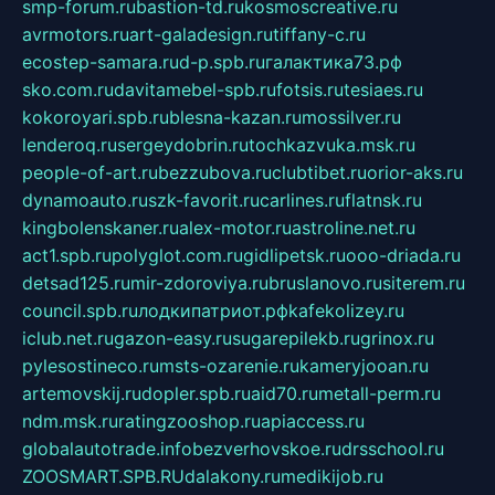
smp-forum.ru
bastion-td.ru
kosmoscreative.ru
avrmotors.ru
art-galadesign.ru
tiffany-c.ru
ecostep-samara.ru
d-p.spb.ru
галактика73.рф
sko.com.ru
davitamebel-spb.ru
fotsis.ru
tesiaes.ru
kokoroyari.spb.ru
blesna-kazan.ru
mossilver.ru
lenderoq.ru
sergeydobrin.ru
tochkazvuka.msk.ru
people-of-art.ru
bezzubova.ru
clubtibet.ru
orior-aks.ru
dynamoauto.ru
szk-favorit.ru
carlines.ru
flatnsk.ru
kingbolenskaner.ru
alex-motor.ru
astroline.net.ru
act1.spb.ru
polyglot.com.ru
gidlipetsk.ru
ooo-driada.ru
detsad125.ru
mir-zdoroviya.ru
bruslanovo.ru
siterem.ru
council.spb.ru
лодкипатриот.рф
kafekolizey.ru
iclub.net.ru
gazon-easy.ru
sugarepilekb.ru
grinox.ru
pylesostineco.ru
msts-ozarenie.ru
kameryjooan.ru
artemovskij.ru
dopler.spb.ru
aid70.ru
metall-perm.ru
ndm.msk.ru
ratingzooshop.ru
apiaccess.ru
globalautotrade.info
bezverhovskoe.ru
drsschool.ru
ZOOSMART.SPB.RU
dalakony.ru
medikijob.ru