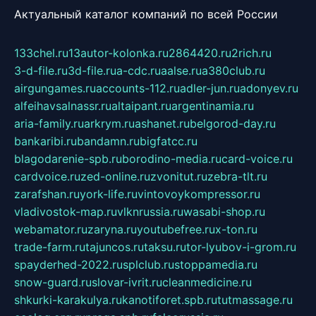
Актуальный каталог компаний по всей России
133chel.ru
13autor-kolonka.ru
2864420.ru
2rich.ru
3-d-file.ru
3d-file.ru
a-cdc.ru
aalse.ru
a380club.ru
airgungames.ru
accounts-112.ru
adler-jun.ru
adonyev.ru
alfeihavsalnassr.ru
altaipant.ru
argentinamia.ru
aria-family.ru
arkrym.ru
ashanet.ru
belgorod-day.ru
bankaribi.ru
bandamn.ru
bigfatcc.ru
blagodarenie-spb.ru
borodino-media.ru
card-voice.ru
cardvoice.ru
zed-online.ru
zvonitut.ru
zebra-tlt.ru
zarafshan.ru
york-life.ru
vintovoykompressor.ru
vladivostok-map.ru
vlknrussia.ru
wasabi-shop.ru
webamator.ru
zaryna.ru
youtubefree.ru
x-ton.ru
trade-farm.ru
tajuncos.ru
taksu.ru
tor-lyubov-i-grom.ru
spayderhed-2022.ru
splclub.ru
stoppamedia.ru
snow-guard.ru
slovar-ivrit.ru
cleanmedicine.ru
shkurki-karakulya.ru
kanotiforet.spb.ru
tutmassage.ru