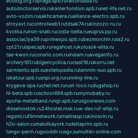
ecolog.org.ru
praga.spb.ru
falcorussia.ru
autodoctorservis.ru
kamertondom.spb.ru
net-life.net.ru
avto-vozim.ru
sakhcamera.ru
alliance-electro.spb.ru
stroyavt.ru
controlweb1.ru
tdsak74.ru
kinzozo-ru.ru
kvotka.ru
iron-snab.ru
costa-bella.ru
eugrus.pp.ru
associaciya39.ru
primexpo.spb.ru
bezmorchin.ru
ia2.ru
cpt21.ru
ispecspb.ru
regahost.ru
kolosok-elita.ru
tae-kwon.ru
consrio.com.ru
insiam.ru
avegainfo.ru
archery161.ru
bigencyclica.ru
vlast16.ru
korru.net
sarmiento.spb.su
extelopedia.ru
lammin-suo.spb.ru
iskatour.spb.ru
snpi.org.ru
running-line.ru
krygeva-spa.ru
chel.net.ru
rust-loco.ru
dugshop.ru
hl-beta.spb.ru
school494.spb.ru
mymubaby.ru
epoha-metalband.ru
ngr.spb.ru
rusgosnews.com
dieselvostok.ru
24hostel.msk.ru
w-dev.ru
f-ship.ru
regsmi.ru
filmnetwork.ru
malinasp.ru
kinosvin.ru
h2o-salon.ru
malutkayork.ru
deltaprim.spb.ru
tango-perm.ru
gooddir.ru
sgv.su
multiki-online.com