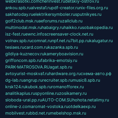
webkrasotki.com
cherinvest.ru
detskiy-ostrov.ru
ankou.spb.ru
alvesta1.ru
pdf-creator.ru
nix-files.org.ru
sakhatoday.ru
elektrikersymboler.ru
sputnikyes.ru
golf2club.msk.ru
aeforums.ru
zallclub.ru
multimodal.msk.ru
habaigry.ru
haikko.ru
sobakopedia.ru
isz-fest.ru
ewnc.info
screensaver-clock.net.ru
volnav.spb.ru
comnat.ru
npf.net.ru
7bit.pp.ru
kalugatur.ru
tesiaes.ru
card.com.ru
kazanka.spb.ru
gildiya-kuznecov.ru
kameryboavision.ru
griffoncom.spb.ru
fabrika-emotsiy.ru
PARK-MATROSOVA.RU
agat.spb.ru
avtoyurist-moskva1.ru
hardware.org.ru
схема-авто.рф
dg-lab.ru
angrup.ru
recruiter.spb.ru
music8.spb.ru
krsk124.ru
kubok.spb.ru
romanofforex.ru
analitikaplus.ru
spyonline.ru
zosikamery.ru
sloboda-ural.pp.ru
AUTO-COM.SU
hohota.net
alimy.ru
online-z.com
aromat-vostoka.ru
otdelkaexp.ru
mobilvest.ru
bbd.net.ru
mebelshop.msk.ru