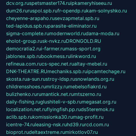
dcv.org.ru
spetsmaster174.ru
ipkameryhiseeu.ru
dum26.ru
ruspol.spb.ru
fr-opendp.ru
kam-solnyshko.ru
cheyenne-arapaho.ru
sevzapmetal.spb.ru
ted-lapidus.spb.ru
parasite-eliminator.ru
sigma-complete.ru
modernworld.ru
dama-moda.ru
eholot-group.ru
sk-nvkz.ru
DRONGOLD.RU
democratia2.ru
i-farmer.ru
mass-sport.org
jablonex.spb.ru
bookmess.ru
linkword.ru
refineua.com.ru
cs-spec.net.ru
altay-mebel.ru
DNK-THEATRE.RU
mechaniks.spb.ru
ipcamtechage.ru
skosta.ru
a-sun.ru
stroy-ldsp.ru
snowlands.org.ru
childrensshoes.ru
mrlizzy.ru
mebelsofiakrd.ru
bulizhenko.ru
rumantick.net.ru
mtszerno.ru
daily-fishing.ru
glushiteli-v-spb.ru
megasat.org.ru
localization.net.ru
flyingfish.pp.ru
ds5teremok.ru
aclib.spb.ru
komissionka30.ru
mag-profit.ru
icentre-74.ru
leasing-nsk.ru
hd39.ru
rcd.com.ru
bioprot.ru
deltaextreme.ru
mirkotlov07.ru