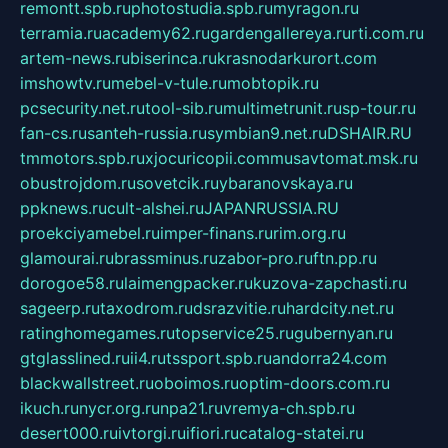
remontt.spb.ru
photostudia.spb.ru
myragon.ru
terramia.ru
academy62.ru
gardengallereya.ru
rti.com.ru
artem-news.ru
biserinca.ru
krasnodarkurort.com
imshowtv.ru
mebel-v-tule.ru
mobtopik.ru
pcsecurity.net.ru
tool-sib.ru
multimetrunit.ru
sp-tour.ru
fan-cs.ru
santeh-russia.ru
symbian9.net.ru
DSHAIR.RU
tmmotors.spb.ru
xjocuricopii.com
musavtomat.msk.ru
obustrojdom.ru
sovetcik.ru
ybaranovskaya.ru
ppknews.ru
cult-alshei.ru
JAPANRUSSIA.RU
proekciyamebel.ru
imper-finans.ru
rim.org.ru
glamourai.ru
brassminus.ru
zabor-pro.ru
ftn.pp.ru
dorogoe58.ru
laimengpacker.ru
kuzova-zapchasti.ru
sageerp.ru
taxodrom.ru
dsrazvitie.ru
hardcity.net.ru
ratinghomegames.ru
topservice25.ru
gubernyan.ru
gtglasslined.ru
ii4.ru
tssport.spb.ru
andorra24.com
blackwallstreet.ru
oboimos.ru
optim-doors.com.ru
ikuch.ru
nycr.org.ru
npa21.ru
vremya-ch.spb.ru
desert000.ru
ivtorgi.ru
ifiori.ru
catalog-statei.ru