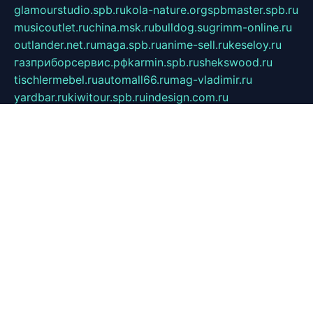
glamourstudio.spb.ru
kola-nature.org
spbmaster.spb.ru
musicoutlet.ru
china.msk.ru
bulldog.su
grimm-online.ru
outlander.net.ru
maga.spb.ru
anime-sell.ru
keseloy.ru
газприборсервис.рф
karmin.spb.ru
shekswood.ru
tischlermebel.ru
automall66.ru
mag-vladimir.ru
yardbar.ru
kiwitour.spb.ru
indesign.com.ru
freestylemebel.ru
bany-samara.ru
rsei.ru
naidisvoyput.ru
mgsn-invest.ru
ipkamerasannce.ru
alicante-house.ru
ibelka74.ru
cozyhouse.info
vlkargalev-studio.ru
700mb.ru
figura-ufa.ru
alina-live.ru
belarusiannews.ru
womenknow.ru
dos-vniimk.ru
sega.net.ru
dv.net.ru
phenomenonsofhistory.com
telesputnik.net.ru
wall.pp.ru
pylesosroidmi.ru
gtc-clan.ru
cligs.ru
bibikazap.ru
popova.org.ru
netwhistler.spb.ru
bellvil.ru
bonzon.ru
iss-vladik.ru
defiparis.net.ru
las-gryzas.ru
amku.ru
electednews.spb.ru
feather.org.ru
spar72.ru
tankiigri.ru
dominus.com.ru
ibtree.ru
sanykool.pp.ru
unixlib.org.ru