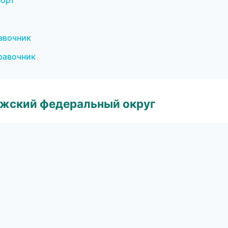
порт
авочник
правочник
лжский федеральный округ