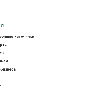
ми
еренные источники
арты
иях
онам
 бизнеса
и