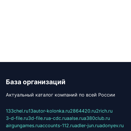
База организаций
Актуальный каталог компаний по всей России
133chel.ru
13autor-kolonka.ru
2864420.ru
2rich.ru
3-d-file.ru
3d-file.ru
a-cdc.ru
aalse.ru
a380club.ru
airgungames.ru
accounts-112.ru
adler-jun.ru
adonyev.ru