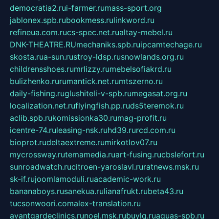
democratia2.ru
i-farmer.ru
mass-sport.org
jablonex.spb.ru
bookmess.ru
linkword.ru
refineua.com.ru
cs-spec.net.ru
altay-mebel.ru
DNK-THEATRE.RU
mechaniks.spb.ru
ipcamtechage.ru
skosta.ru
a-sun.ru
stroy-ldsp.ru
snowlands.org.ru
childrensshoes.ru
mrlizzy.ru
mebelsofiakrd.ru
bulizhenko.ru
rumantick.net.ru
mtszerno.ru
daily-fishing.ru
glushiteli-v-spb.ru
megasat.org.ru
localization.net.ru
flyingfish.pp.ru
ds5teremok.ru
aclib.spb.ru
komissionka30.ru
mag-profit.ru
icentre-74.ru
leasing-nsk.ru
hd39.ru
rcd.com.ru
bioprot.ru
deltaextreme.ru
mirkotlov07.ru
mycrossway.ru
temamedia.ru
art-fusing.ru
cbslefort.ru
sunroadwatch.ru
citroen-yaroslavl.ru
ratnews.msk.ru
sk-if.ru
joomlamoduli.ru
academic-work.ru
bananaboys.ru
sanekua.ru
lianafrukt.ru
beta43.ru
tucsonwoori.com
alex-translation.ru
avantgardeclinics.ru
noel.msk.ru
buylq.ru
aquas-spb.ru