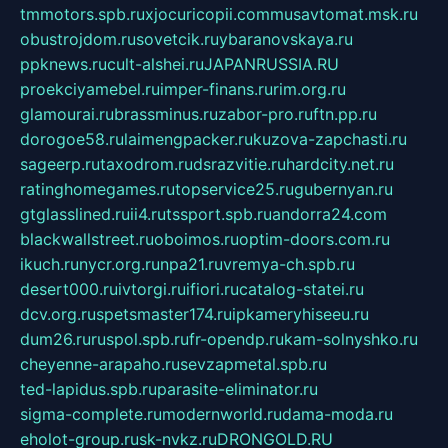
tmmotors.spb.ru
xjocuricopii.com
musavtomat.msk.ru
obustrojdom.ru
sovetcik.ru
ybaranovskaya.ru
ppknews.ru
cult-alshei.ru
JAPANRUSSIA.RU
proekciyamebel.ru
imper-finans.ru
rim.org.ru
glamourai.ru
brassminus.ru
zabor-pro.ru
ftn.pp.ru
dorogoe58.ru
laimengpacker.ru
kuzova-zapchasti.ru
sageerp.ru
taxodrom.ru
dsrazvitie.ru
hardcity.net.ru
ratinghomegames.ru
topservice25.ru
gubernyan.ru
gtglasslined.ru
ii4.ru
tssport.spb.ru
andorra24.com
blackwallstreet.ru
oboimos.ru
optim-doors.com.ru
ikuch.ru
nycr.org.ru
npa21.ru
vremya-ch.spb.ru
desert000.ru
ivtorgi.ru
ifiori.ru
catalog-statei.ru
dcv.org.ru
spetsmaster174.ru
ipkameryhiseeu.ru
dum26.ru
ruspol.spb.ru
fr-opendp.ru
kam-solnyshko.ru
cheyenne-arapaho.ru
sevzapmetal.spb.ru
ted-lapidus.spb.ru
parasite-eliminator.ru
sigma-complete.ru
modernworld.ru
dama-moda.ru
eholot-group.ru
sk-nvkz.ru
DRONGOLD.RU