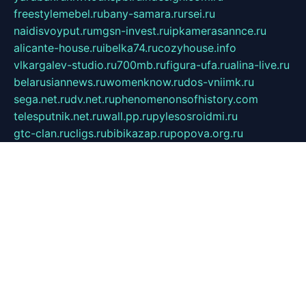
freestylemebel.ru
bany-samara.ru
rsei.ru
naidisvoyput.ru
mgsn-invest.ru
ipkamerasannce.ru
alicante-house.ru
ibelka74.ru
cozyhouse.info
vlkargalev-studio.ru
700mb.ru
figura-ufa.ru
alina-live.ru
belarusiannews.ru
womenknow.ru
dos-vniimk.ru
sega.net.ru
dv.net.ru
phenomenonsofhistory.com
telesputnik.net.ru
wall.pp.ru
pylesosroidmi.ru
gtc-clan.ru
cligs.ru
bibikazap.ru
popova.org.ru
netwhistler.spb.ru
bellvil.ru
bonzon.ru
iss-vladik.ru
defiparis.net.ru
las-gryzas.ru
amku.ru
electednews.spb.ru
feather.org.ru
spar72.ru
tankiigri.ru
dominus.com.ru
ibtree.ru
sanykool.pp.ru
unixlib.org.ru
menatep.spb.ru
gartenterrassen.ru
printeka.ru
skvozilka.com.ru
parkovka-pub.ru
lovemobi.ru
art-ru.ru
emulatorz.com.ru
alucomp.com.ru
tatforum.com.ru
alternativa-profi.ru
dermakler.ru
artsurvey.ru
aredir.ru
khimspas.ru
centr-maxi.ru
2018r.ru
bort-stomer-defort.ru
professional2.ru
gibsons.ru