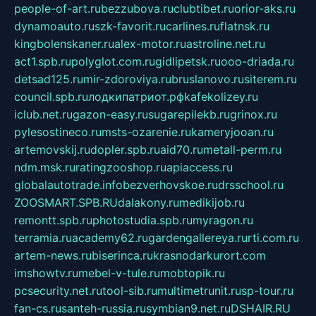
people-of-art.ru
bezzubova.ru
clubtibet.ru
orior-aks.ru
dynamoauto.ru
szk-favorit.ru
carlines.ru
flatnsk.ru
kingbolenskaner.ru
alex-motor.ru
astroline.net.ru
act1.spb.ru
polyglot.com.ru
gidlipetsk.ru
ooo-driada.ru
detsad125.ru
mir-zdoroviya.ru
bruslanovo.ru
siterem.ru
council.spb.ru
лодкипатриот.рф
kafekolizey.ru
iclub.net.ru
gazon-easy.ru
sugarepilekb.ru
grinox.ru
pylesostineco.ru
msts-ozarenie.ru
kameryjooan.ru
artemovskij.ru
dopler.spb.ru
aid70.ru
metall-perm.ru
ndm.msk.ru
ratingzooshop.ru
apiaccess.ru
globalautotrade.info
bezverhovskoe.ru
drsschool.ru
ZOOSMART.SPB.RU
dalakony.ru
medikijob.ru
remontt.spb.ru
photostudia.spb.ru
myragon.ru
terramia.ru
academy62.ru
gardengallereya.ru
rti.com.ru
artem-news.ru
biserinca.ru
krasnodarkurort.com
imshowtv.ru
mebel-v-tule.ru
mobtopik.ru
pcsecurity.net.ru
tool-sib.ru
multimetrunit.ru
sp-tour.ru
fan-cs.ru
santeh-russia.ru
symbian9.net.ru
DSHAIR.RU