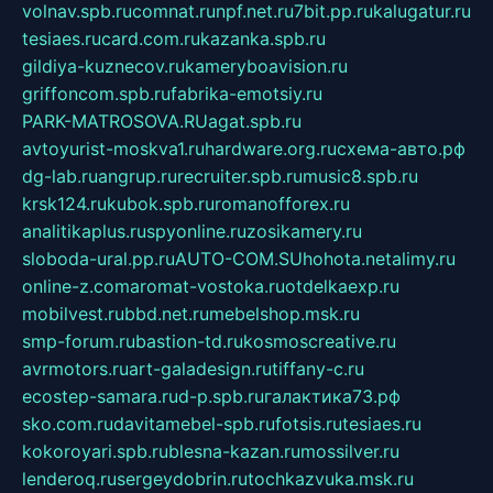
volnav.spb.ru
comnat.ru
npf.net.ru
7bit.pp.ru
kalugatur.ru
tesiaes.ru
card.com.ru
kazanka.spb.ru
gildiya-kuznecov.ru
kameryboavision.ru
griffoncom.spb.ru
fabrika-emotsiy.ru
PARK-MATROSOVA.RU
agat.spb.ru
avtoyurist-moskva1.ru
hardware.org.ru
схема-авто.рф
dg-lab.ru
angrup.ru
recruiter.spb.ru
music8.spb.ru
krsk124.ru
kubok.spb.ru
romanofforex.ru
analitikaplus.ru
spyonline.ru
zosikamery.ru
sloboda-ural.pp.ru
AUTO-COM.SU
hohota.net
alimy.ru
online-z.com
aromat-vostoka.ru
otdelkaexp.ru
mobilvest.ru
bbd.net.ru
mebelshop.msk.ru
smp-forum.ru
bastion-td.ru
kosmoscreative.ru
avrmotors.ru
art-galadesign.ru
tiffany-c.ru
ecostep-samara.ru
d-p.spb.ru
галактика73.рф
sko.com.ru
davitamebel-spb.ru
fotsis.ru
tesiaes.ru
kokoroyari.spb.ru
blesna-kazan.ru
mossilver.ru
lenderoq.ru
sergeydobrin.ru
tochkazvuka.msk.ru