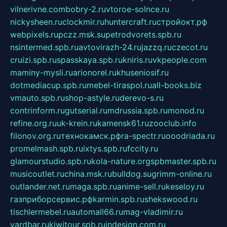
vilnerivne.com
bobry-2.ru
vtoroe-solnce.ru
nickysheen.ru
clockmir.ru
huntercraft.ru
стройокт.рф
webpixels.ru
pczz.msk.su
petrodvorets.spb.ru
nsintermed.spb.ru
avtovirazh-24.ru
jazzq.ru
czecot.ru
cruizi.spb.ru
spasskaya.spb.ru
kniris.ru
vkpeople.com
maminy-mysli.ru
arionorel.ru
khuseniosif.ru
dotmediacup.spb.ru
mebel-tiraspol.ru
all-books.biz
vmauto.spb.ru
shop-astyle.ru
derevo-s.ru
contrinform.ru
gutserial.ru
mdrussia.spb.ru
monod.ru
refine.org.ru
uk-krein.ru
kamensk61.ru
zooclub.info
filonov.org.ru
технокамск.рф
ra-spectr.ru
ooodriada.ru
promelmash.spb.ru
ixtys.spb.ru
fccity.ru
glamourstudio.spb.ru
kola-nature.org
spbmaster.spb.ru
musicoutlet.ru
china.msk.ru
bulldog.su
grimm-online.ru
outlander.net.ru
maga.spb.ru
anime-sell.ru
keseloy.ru
газприборсервис.рф
karmin.spb.ru
shekswood.ru
tischlermebel.ru
automall66.ru
mag-vladimir.ru
yardbar.ru
kiwitour.spb.ru
indesign.com.ru