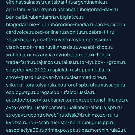
alfeihavsalnassr.ru
altaipant.ru
argentinamia.ru
aria-family.ru
arkrym.ru
ashanet.ru
belgorod-day.ru
bankaribi.ru
bandamn.ru
bigfatcc.ru
blagodarenie-spb.ru
borodino-media.ru
card-voice.ru
cardvoice.ru
zed-online.ru
zvonitut.ru
zebra-tlt.ru
zarafshan.ru
york-life.ru
vintovoykompressor.ru
vladivostok-map.ru
vlknrussia.ru
wasabi-shop.ru
webamator.ru
zaryna.ru
youtubefree.ru
x-ton.ru
trade-farm.ru
tajuncos.ru
taksu.ru
tor-lyubov-i-grom.ru
spayderhed-2022.ru
splclub.ru
stoppamedia.ru
snow-guard.ru
slovar-ivrit.ru
cleanmedicine.ru
shkurki-karakulya.ru
kanotiforet.spb.ru
tutmassage.ru
ecolog.org.ru
praga.spb.ru
falcorussia.ru
autodoctorservis.ru
kamertondom.spb.ru
net-life.net.ru
avto-vozim.ru
sakhcamera.ru
alliance-electro.spb.ru
stroyavt.ru
controlweb1.ru
tdsak74.ru
kinzozo-ru.ru
kvotka.ru
iron-snab.ru
costa-bella.ru
eugrus.pp.ru
associaciya39.ru
primexpo.spb.ru
bezmorchin.ru
ia2.ru