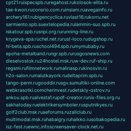
cpt21.ru
ispecspb.ru
regahost.ru
kolosok-elita.ru
tae-kwon.ru
consrio.com.ru
insiam.ru
avegainfo.ru
archery161.ru
bigencyclica.ru
vlast16.ru
korru.net
sarmiento.spb.su
extelopedia.ru
lammin-suo.spb.ru
iskatour.spb.ru
snpi.org.ru
running-line.ru
krygeva-spa.ru
chel.net.ru
rust-loco.ru
dugshop.ru
hl-beta.spb.ru
school494.spb.ru
mymubaby.ru
epoha-metalband.ru
ngr.spb.ru
rusgosnews.com
dieselvostok.ru
24hostel.msk.ru
w-dev.ru
f-ship.ru
regsmi.ru
filmnetwork.ru
malinasp.ru
kinosvin.ru
h2o-salon.ru
malutkayork.ru
deltaprim.spb.ru
tango-perm.ru
gooddir.ru
sgv.su
multiki-online.com
webkrasotki.com
cherinvest.ru
detskiy-ostrov.ru
ankou.spb.ru
alvesta1.ru
pdf-creator.ru
nix-files.org.ru
sakhatoday.ru
elektrikersymboler.ru
sputnikyes.ru
golf2club.msk.ru
aeforums.ru
zallclub.ru
multimodal.msk.ru
habaigry.ru
haikko.ru
sobakopedia.ru
isz-fest.ru
ewnc.info
screensaver-clock.net.ru