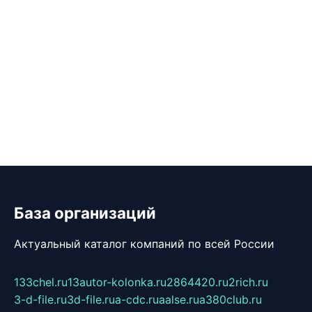
База организаций
Актуальный каталог компаний по всей России
133chel.ru
13autor-kolonka.ru
2864420.ru
2rich.ru
3-d-file.ru
3d-file.ru
a-cdc.ru
aalse.ru
a380club.ru