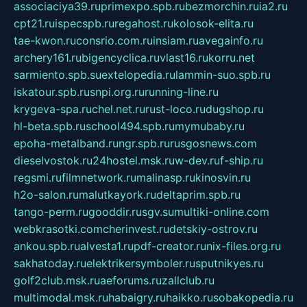
associaciya39.ru
primexpo.spb.ru
bezmorchin.ru
ia2.ru
cpt21.ru
ispecspb.ru
regahost.ru
kolosok-elita.ru
tae-kwon.ru
consrio.com.ru
insiam.ru
avegainfo.ru
archery161.ru
bigencyclica.ru
vlast16.ru
korru.net
sarmiento.spb.su
extelopedia.ru
lammin-suo.spb.ru
iskatour.spb.ru
snpi.org.ru
running-line.ru
krygeva-spa.ru
chel.net.ru
rust-loco.ru
dugshop.ru
hl-beta.spb.ru
school494.spb.ru
mymubaby.ru
epoha-metalband.ru
ngr.spb.ru
rusgosnews.com
dieselvostok.ru
24hostel.msk.ru
w-dev.ru
f-ship.ru
regsmi.ru
filmnetwork.ru
malinasp.ru
kinosvin.ru
h2o-salon.ru
malutkayork.ru
deltaprim.spb.ru
tango-perm.ru
gooddir.ru
sgv.su
multiki-online.com
webkrasotki.com
cherinvest.ru
detskiy-ostrov.ru
ankou.spb.ru
alvesta1.ru
pdf-creator.ru
nix-files.org.ru
sakhatoday.ru
elektrikersymboler.ru
sputnikyes.ru
golf2club.msk.ru
aeforums.ru
zallclub.ru
multimodal.msk.ru
habaigry.ru
haikko.ru
sobakopedia.ru