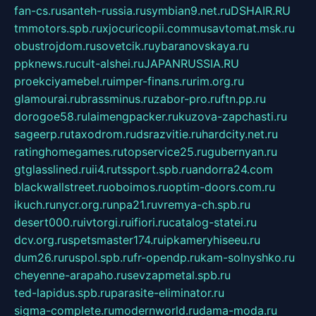
fan-cs.ru
santeh-russia.ru
symbian9.net.ru
DSHAIR.RU
tmmotors.spb.ru
xjocuricopii.com
musavtomat.msk.ru
obustrojdom.ru
sovetcik.ru
ybaranovskaya.ru
ppknews.ru
cult-alshei.ru
JAPANRUSSIA.RU
proekciyamebel.ru
imper-finans.ru
rim.org.ru
glamourai.ru
brassminus.ru
zabor-pro.ru
ftn.pp.ru
dorogoe58.ru
laimengpacker.ru
kuzova-zapchasti.ru
sageerp.ru
taxodrom.ru
dsrazvitie.ru
hardcity.net.ru
ratinghomegames.ru
topservice25.ru
gubernyan.ru
gtglasslined.ru
ii4.ru
tssport.spb.ru
andorra24.com
blackwallstreet.ru
oboimos.ru
optim-doors.com.ru
ikuch.ru
nycr.org.ru
npa21.ru
vremya-ch.spb.ru
desert000.ru
ivtorgi.ru
ifiori.ru
catalog-statei.ru
dcv.org.ru
spetsmaster174.ru
ipkameryhiseeu.ru
dum26.ru
ruspol.spb.ru
fr-opendp.ru
kam-solnyshko.ru
cheyenne-arapaho.ru
sevzapmetal.spb.ru
ted-lapidus.spb.ru
parasite-eliminator.ru
sigma-complete.ru
modernworld.ru
dama-moda.ru