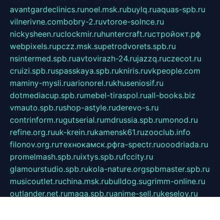
avantgardeclinics.ru
noel.msk.ru
buylq.ru
aquas-spb.ru
vilnerivne.com
bobry-2.ru
vtoroe-solnce.ru
nickysheen.ru
clockmir.ru
huntercraft.ru
стройокт.рф
webpixels.ru
pczz.msk.su
petrodvorets.spb.ru
nsintermed.spb.ru
avtovirazh-24.ru
jazzq.ru
czecot.ru
cruizi.spb.ru
spasskaya.spb.ru
kniris.ru
vkpeople.com
maminy-mysli.ru
arionorel.ru
khuseniosif.ru
dotmediacup.spb.ru
mebel-tiraspol.ru
all-books.biz
vmauto.spb.ru
shop-astyle.ru
derevo-s.ru
contrinform.ru
gutserial.ru
mdrussia.spb.ru
monod.ru
refine.org.ru
uk-krein.ru
kamensk61.ru
zooclub.info
filonov.org.ru
технокамск.рф
ra-spectr.ru
ooodriada.ru
promelmash.spb.ru
ixtys.spb.ru
fccity.ru
glamourstudio.spb.ru
kola-nature.org
spbmaster.spb.ru
musicoutlet.ru
china.msk.ru
bulldog.su
grimm-online.ru
outlander.net.ru
maga.spb.ru
anime-sell.ru
keseloy.ru
газприборсервис.рф
karmin.spb.ru
shekswood.ru
tischlermebel.ru
automall66.ru
mag-vladimir.ru