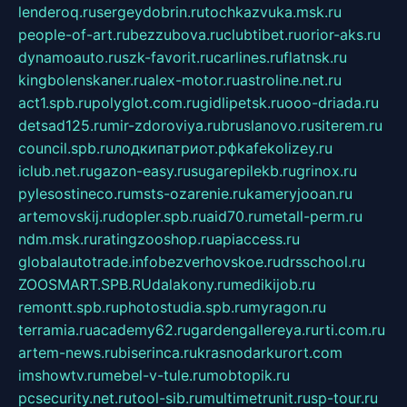
lenderoq.ru
sergeydobrin.ru
tochkazvuka.msk.ru
people-of-art.ru
bezzubova.ru
clubtibet.ru
orior-aks.ru
dynamoauto.ru
szk-favorit.ru
carlines.ru
flatnsk.ru
kingbolenskaner.ru
alex-motor.ru
astroline.net.ru
act1.spb.ru
polyglot.com.ru
gidlipetsk.ru
ooo-driada.ru
detsad125.ru
mir-zdoroviya.ru
bruslanovo.ru
siterem.ru
council.spb.ru
лодкипатриот.рф
kafekolizey.ru
iclub.net.ru
gazon-easy.ru
sugarepilekb.ru
grinox.ru
pylesostineco.ru
msts-ozarenie.ru
kameryjooan.ru
artemovskij.ru
dopler.spb.ru
aid70.ru
metall-perm.ru
ndm.msk.ru
ratingzooshop.ru
apiaccess.ru
globalautotrade.info
bezverhovskoe.ru
drsschool.ru
ZOOSMART.SPB.RU
dalakony.ru
medikijob.ru
remontt.spb.ru
photostudia.spb.ru
myragon.ru
terramia.ru
academy62.ru
gardengallereya.ru
rti.com.ru
artem-news.ru
biserinca.ru
krasnodarkurort.com
imshowtv.ru
mebel-v-tule.ru
mobtopik.ru
pcsecurity.net.ru
tool-sib.ru
multimetrunit.ru
sp-tour.ru