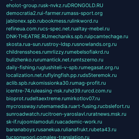
eholot-group.ru
sk-nvkz.ru
DRONGOLD.RU
democratia2.ru
i-farmer.ru
mass-sport.org
jablonex.spb.ru
bookmess.ru
linkword.ru
refineua.com.ru
cs-spec.net.ru
altay-mebel.ru
DNK-THEATRE.RU
mechaniks.spb.ru
ipcamtechage.ru
skosta.ru
a-sun.ru
stroy-ldsp.ru
snowlands.org.ru
childrensshoes.ru
mrlizzy.ru
mebelsofiakrd.ru
bulizhenko.ru
rumantick.net.ru
mtszerno.ru
daily-fishing.ru
glushiteli-v-spb.ru
megasat.org.ru
localization.net.ru
flyingfish.pp.ru
ds5teremok.ru
aclib.spb.ru
komissionka30.ru
mag-profit.ru
icentre-74.ru
leasing-nsk.ru
hd39.ru
rcd.com.ru
bioprot.ru
deltaextreme.ru
mirkotlov07.ru
mycrossway.ru
temamedia.ru
art-fusing.ru
cbslefort.ru
sunroadwatch.ru
citroen-yaroslavl.ru
ratnews.msk.ru
sk-if.ru
joomlamoduli.ru
academic-work.ru
bananaboys.ru
sanekua.ru
lianafrukt.ru
beta43.ru
tucsonwoori.com
alex-translation.ru