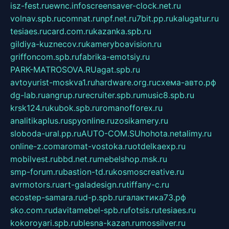
isz-fest.ru
ewnc.info
screensaver-clock.net.ru
volnav.spb.ru
comnat.ru
npf.net.ru
7bit.pp.ru
kalugatur.ru
tesiaes.ru
card.com.ru
kazanka.spb.ru
gildiya-kuznecov.ru
kameryboavision.ru
griffoncom.spb.ru
fabrika-emotsiy.ru
PARK-MATROSOVA.RU
agat.spb.ru
avtoyurist-moskva1.ru
hardware.org.ru
схема-авто.рф
dg-lab.ru
angrup.ru
recruiter.spb.ru
music8.spb.ru
krsk124.ru
kubok.spb.ru
romanofforex.ru
analitikaplus.ru
spyonline.ru
zosikamery.ru
sloboda-ural.pp.ru
AUTO-COM.SU
hohota.net
alimy.ru
online-z.com
aromat-vostoka.ru
otdelkaexp.ru
mobilvest.ru
bbd.net.ru
mebelshop.msk.ru
smp-forum.ru
bastion-td.ru
kosmoscreative.ru
avrmotors.ru
art-galadesign.ru
tiffany-c.ru
ecostep-samara.ru
d-p.spb.ru
галактика73.рф
sko.com.ru
davitamebel-spb.ru
fotsis.ru
tesiaes.ru
kokoroyari.spb.ru
blesna-kazan.ru
mossilver.ru