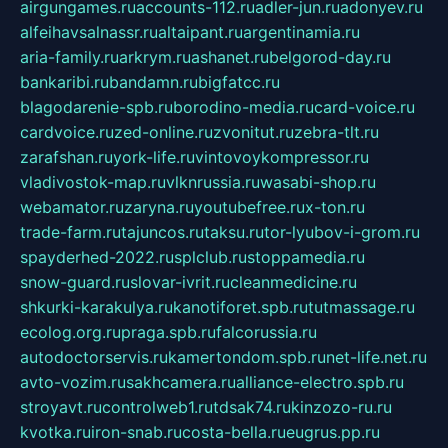
airgungames.ru
accounts-112.ru
adler-jun.ru
adonyev.ru
alfeihavsalnassr.ru
altaipant.ru
argentinamia.ru
aria-family.ru
arkrym.ru
ashanet.ru
belgorod-day.ru
bankaribi.ru
bandamn.ru
bigfatcc.ru
blagodarenie-spb.ru
borodino-media.ru
card-voice.ru
cardvoice.ru
zed-online.ru
zvonitut.ru
zebra-tlt.ru
zarafshan.ru
york-life.ru
vintovoykompressor.ru
vladivostok-map.ru
vlknrussia.ru
wasabi-shop.ru
webamator.ru
zaryna.ru
youtubefree.ru
x-ton.ru
trade-farm.ru
tajuncos.ru
taksu.ru
tor-lyubov-i-grom.ru
spayderhed-2022.ru
splclub.ru
stoppamedia.ru
snow-guard.ru
slovar-ivrit.ru
cleanmedicine.ru
shkurki-karakulya.ru
kanotiforet.spb.ru
tutmassage.ru
ecolog.org.ru
praga.spb.ru
falcorussia.ru
autodoctorservis.ru
kamertondom.spb.ru
net-life.net.ru
avto-vozim.ru
sakhcamera.ru
alliance-electro.spb.ru
stroyavt.ru
controlweb1.ru
tdsak74.ru
kinzozo-ru.ru
kvotka.ru
iron-snab.ru
costa-bella.ru
eugrus.pp.ru