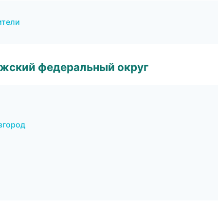
ители
лжский федеральный округ
вгород