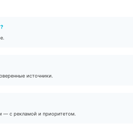
е?
е.
роверенные источники.
м — с рекламой и приоритетом.