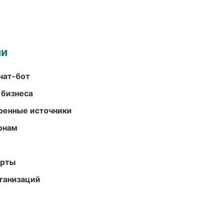
ми
чат-бот
 бизнеса
еренные источники
онам
арты
ганизаций