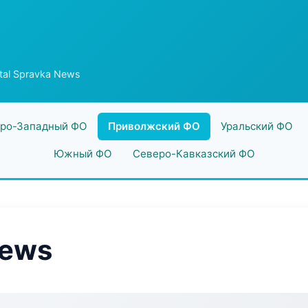
tal Spravka News
ро-Западный ФО
Приволжский ФО
Уральский ФО
Южный ФО
Северо-Кавказский ФО
News