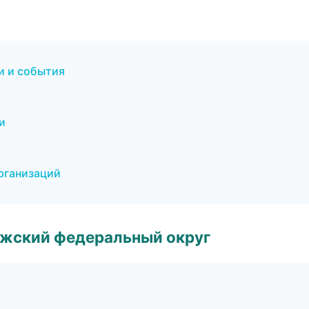
и и события
и
рганизаций
лжский федеральный округ