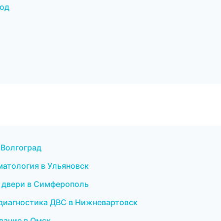
род
в Волгоград
матология в Ульяновск
и двери в Симферополь
и диагностика ДВС в Нижневартовск
вание в Омск