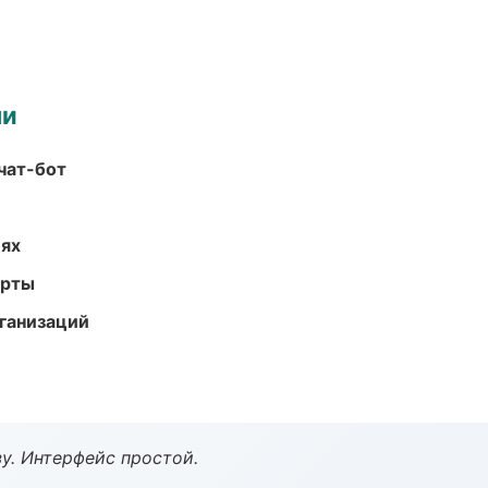
ми
чат-бот
иях
арты
ганизаций
у. Интерфейс простой.