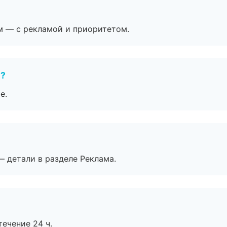
м — с рекламой и приоритетом.
е?
е.
— детали в разделе Реклама.
течение 24 ч.