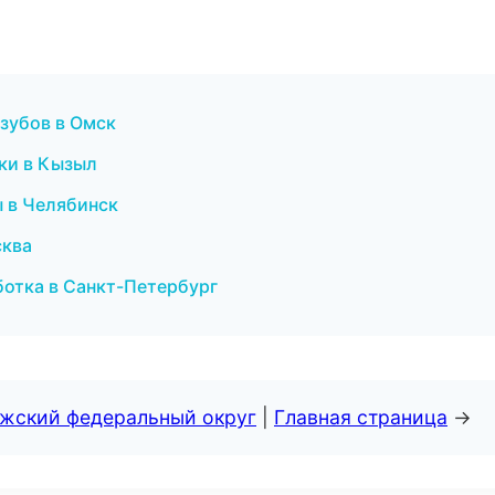
 зубов в Омск
стки в Кызыл
ы в Челябинск
сква
ботка в Санкт-Петербург
лжский федеральный округ
|
Главная страница
→