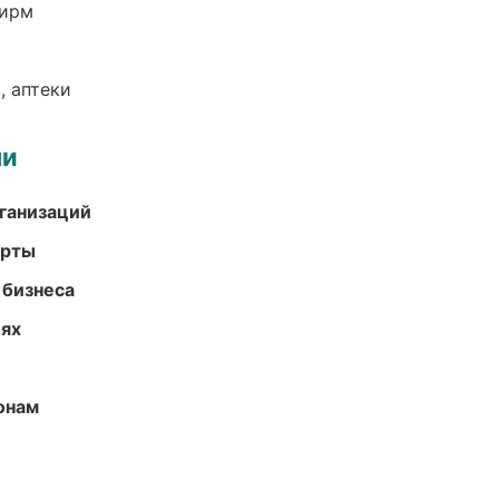
фирм
, аптеки
ми
ганизаций
арты
 бизнеса
иях
онам