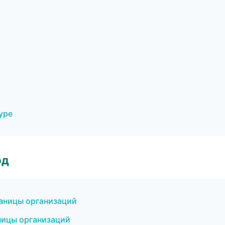
уре
од
раницы организаций
ницы организаций