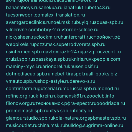
bananaboys.ru
sanekua.ru
lianafrukt.ru
beta43.ru
tucsonwoori.com
alex-translation.ru
avantgardeclinics.ru
noel.msk.ru
buylq.ru
aquas-spb.ru
vilnerivne.com
bobry-2.ru
vtoroe-solnce.ru
nickysheen.ru
clockmir.ru
huntercraft.ru
стройокт.рф
webpixels.ru
pczz.msk.su
petrodvorets.spb.ru
nsintermed.spb.ru
avtovirazh-24.ru
jazzq.ru
czecot.ru
cruizi.spb.ru
spasskaya.spb.ru
kniris.ru
vkpeople.com
maminy-mysli.ru
arionorel.ru
khuseniosif.ru
dotmediacup.spb.ru
mebel-tiraspol.ru
all-books.biz
vmauto.spb.ru
shop-astyle.ru
derevo-s.ru
contrinform.ru
gutserial.ru
mdrussia.spb.ru
monod.ru
refine.org.ru
uk-krein.ru
kamensk61.ru
zooclub.info
filonov.org.ru
технокамск.рф
ra-spectr.ru
ooodriada.ru
promelmash.spb.ru
ixtys.spb.ru
fccity.ru
glamourstudio.spb.ru
kola-nature.org
spbmaster.spb.ru
musicoutlet.ru
china.msk.ru
bulldog.su
grimm-online.ru