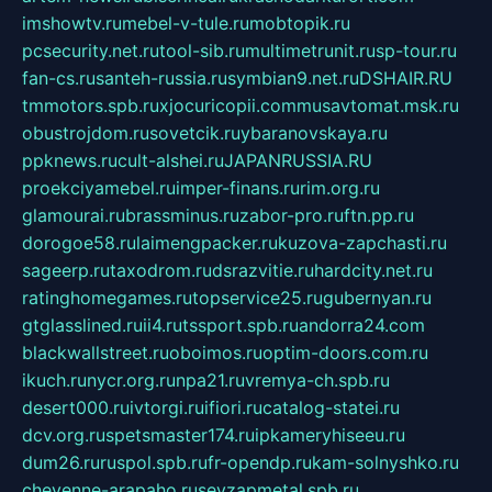
imshowtv.ru
mebel-v-tule.ru
mobtopik.ru
pcsecurity.net.ru
tool-sib.ru
multimetrunit.ru
sp-tour.ru
fan-cs.ru
santeh-russia.ru
symbian9.net.ru
DSHAIR.RU
tmmotors.spb.ru
xjocuricopii.com
musavtomat.msk.ru
obustrojdom.ru
sovetcik.ru
ybaranovskaya.ru
ppknews.ru
cult-alshei.ru
JAPANRUSSIA.RU
proekciyamebel.ru
imper-finans.ru
rim.org.ru
glamourai.ru
brassminus.ru
zabor-pro.ru
ftn.pp.ru
dorogoe58.ru
laimengpacker.ru
kuzova-zapchasti.ru
sageerp.ru
taxodrom.ru
dsrazvitie.ru
hardcity.net.ru
ratinghomegames.ru
topservice25.ru
gubernyan.ru
gtglasslined.ru
ii4.ru
tssport.spb.ru
andorra24.com
blackwallstreet.ru
oboimos.ru
optim-doors.com.ru
ikuch.ru
nycr.org.ru
npa21.ru
vremya-ch.spb.ru
desert000.ru
ivtorgi.ru
ifiori.ru
catalog-statei.ru
dcv.org.ru
spetsmaster174.ru
ipkameryhiseeu.ru
dum26.ru
ruspol.spb.ru
fr-opendp.ru
kam-solnyshko.ru
cheyenne-arapaho.ru
sevzapmetal.spb.ru