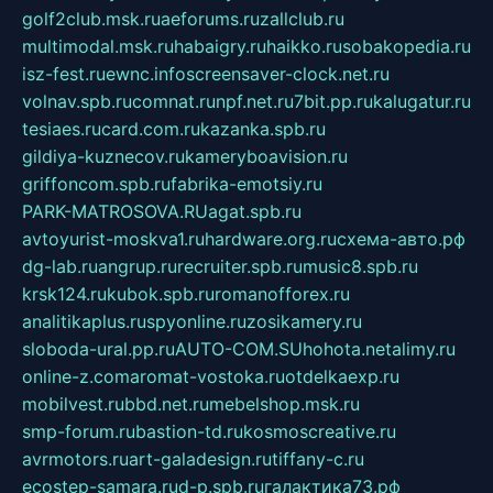
golf2club.msk.ru
aeforums.ru
zallclub.ru
multimodal.msk.ru
habaigry.ru
haikko.ru
sobakopedia.ru
isz-fest.ru
ewnc.info
screensaver-clock.net.ru
volnav.spb.ru
comnat.ru
npf.net.ru
7bit.pp.ru
kalugatur.ru
tesiaes.ru
card.com.ru
kazanka.spb.ru
gildiya-kuznecov.ru
kameryboavision.ru
griffoncom.spb.ru
fabrika-emotsiy.ru
PARK-MATROSOVA.RU
agat.spb.ru
avtoyurist-moskva1.ru
hardware.org.ru
схема-авто.рф
dg-lab.ru
angrup.ru
recruiter.spb.ru
music8.spb.ru
krsk124.ru
kubok.spb.ru
romanofforex.ru
analitikaplus.ru
spyonline.ru
zosikamery.ru
sloboda-ural.pp.ru
AUTO-COM.SU
hohota.net
alimy.ru
online-z.com
aromat-vostoka.ru
otdelkaexp.ru
mobilvest.ru
bbd.net.ru
mebelshop.msk.ru
smp-forum.ru
bastion-td.ru
kosmoscreative.ru
avrmotors.ru
art-galadesign.ru
tiffany-c.ru
ecostep-samara.ru
d-p.spb.ru
галактика73.рф