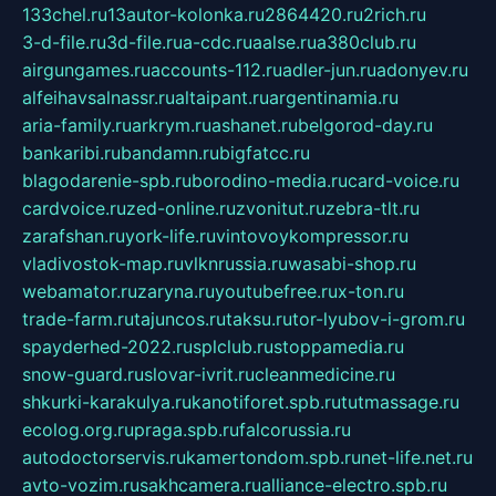
133chel.ru
13autor-kolonka.ru
2864420.ru
2rich.ru
3-d-file.ru
3d-file.ru
a-cdc.ru
aalse.ru
a380club.ru
airgungames.ru
accounts-112.ru
adler-jun.ru
adonyev.ru
alfeihavsalnassr.ru
altaipant.ru
argentinamia.ru
aria-family.ru
arkrym.ru
ashanet.ru
belgorod-day.ru
bankaribi.ru
bandamn.ru
bigfatcc.ru
blagodarenie-spb.ru
borodino-media.ru
card-voice.ru
cardvoice.ru
zed-online.ru
zvonitut.ru
zebra-tlt.ru
zarafshan.ru
york-life.ru
vintovoykompressor.ru
vladivostok-map.ru
vlknrussia.ru
wasabi-shop.ru
webamator.ru
zaryna.ru
youtubefree.ru
x-ton.ru
trade-farm.ru
tajuncos.ru
taksu.ru
tor-lyubov-i-grom.ru
spayderhed-2022.ru
splclub.ru
stoppamedia.ru
snow-guard.ru
slovar-ivrit.ru
cleanmedicine.ru
shkurki-karakulya.ru
kanotiforet.spb.ru
tutmassage.ru
ecolog.org.ru
praga.spb.ru
falcorussia.ru
autodoctorservis.ru
kamertondom.spb.ru
net-life.net.ru
avto-vozim.ru
sakhcamera.ru
alliance-electro.spb.ru