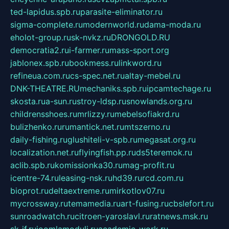
ted-lapidus.spb.ru
parasite-eliminator.ru
sigma-complete.ru
modernworld.ru
dama-moda.ru
eholot-group.ru
sk-nvkz.ru
DRONGOLD.RU
democratia2.ru
i-farmer.ru
mass-sport.org
jablonex.spb.ru
bookmess.ru
linkword.ru
refineua.com.ru
cs-spec.net.ru
altay-mebel.ru
DNK-THEATRE.RU
mechaniks.spb.ru
ipcamtechage.ru
skosta.ru
a-sun.ru
stroy-ldsp.ru
snowlands.org.ru
childrensshoes.ru
mrlizzy.ru
mebelsofiakrd.ru
bulizhenko.ru
rumantick.net.ru
mtszerno.ru
daily-fishing.ru
glushiteli-v-spb.ru
megasat.org.ru
localization.net.ru
flyingfish.pp.ru
ds5teremok.ru
aclib.spb.ru
komissionka30.ru
mag-profit.ru
icentre-74.ru
leasing-nsk.ru
hd39.ru
rcd.com.ru
bioprot.ru
deltaextreme.ru
mirkotlov07.ru
mycrossway.ru
temamedia.ru
art-fusing.ru
cbslefort.ru
sunroadwatch.ru
citroen-yaroslavl.ru
ratnews.msk.ru
sk-if.ru
joomlamoduli.ru
academic-work.ru