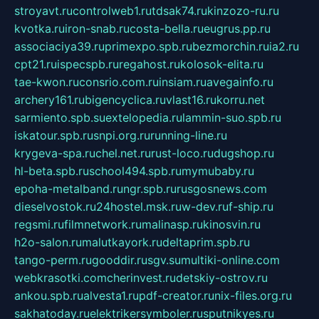
stroyavt.ru
controlweb1.ru
tdsak74.ru
kinzozo-ru.ru
kvotka.ru
iron-snab.ru
costa-bella.ru
eugrus.pp.ru
associaciya39.ru
primexpo.spb.ru
bezmorchin.ru
ia2.ru
cpt21.ru
ispecspb.ru
regahost.ru
kolosok-elita.ru
tae-kwon.ru
consrio.com.ru
insiam.ru
avegainfo.ru
archery161.ru
bigencyclica.ru
vlast16.ru
korru.net
sarmiento.spb.su
extelopedia.ru
lammin-suo.spb.ru
iskatour.spb.ru
snpi.org.ru
running-line.ru
krygeva-spa.ru
chel.net.ru
rust-loco.ru
dugshop.ru
hl-beta.spb.ru
school494.spb.ru
mymubaby.ru
epoha-metalband.ru
ngr.spb.ru
rusgosnews.com
dieselvostok.ru
24hostel.msk.ru
w-dev.ru
f-ship.ru
regsmi.ru
filmnetwork.ru
malinasp.ru
kinosvin.ru
h2o-salon.ru
malutkayork.ru
deltaprim.spb.ru
tango-perm.ru
gooddir.ru
sgv.su
multiki-online.com
webkrasotki.com
cherinvest.ru
detskiy-ostrov.ru
ankou.spb.ru
alvesta1.ru
pdf-creator.ru
nix-files.org.ru
sakhatoday.ru
elektrikersymboler.ru
sputnikyes.ru