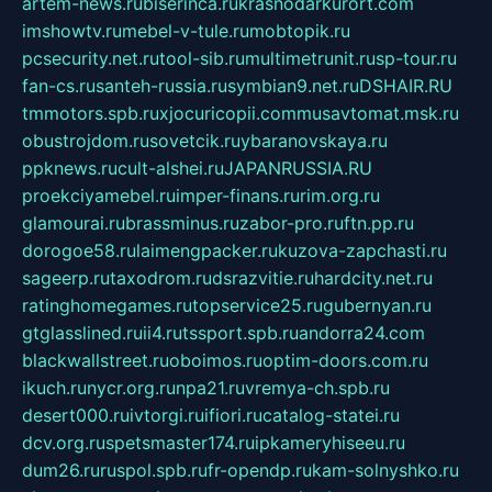
artem-news.ru
biserinca.ru
krasnodarkurort.com
imshowtv.ru
mebel-v-tule.ru
mobtopik.ru
pcsecurity.net.ru
tool-sib.ru
multimetrunit.ru
sp-tour.ru
fan-cs.ru
santeh-russia.ru
symbian9.net.ru
DSHAIR.RU
tmmotors.spb.ru
xjocuricopii.com
musavtomat.msk.ru
obustrojdom.ru
sovetcik.ru
ybaranovskaya.ru
ppknews.ru
cult-alshei.ru
JAPANRUSSIA.RU
proekciyamebel.ru
imper-finans.ru
rim.org.ru
glamourai.ru
brassminus.ru
zabor-pro.ru
ftn.pp.ru
dorogoe58.ru
laimengpacker.ru
kuzova-zapchasti.ru
sageerp.ru
taxodrom.ru
dsrazvitie.ru
hardcity.net.ru
ratinghomegames.ru
topservice25.ru
gubernyan.ru
gtglasslined.ru
ii4.ru
tssport.spb.ru
andorra24.com
blackwallstreet.ru
oboimos.ru
optim-doors.com.ru
ikuch.ru
nycr.org.ru
npa21.ru
vremya-ch.spb.ru
desert000.ru
ivtorgi.ru
ifiori.ru
catalog-statei.ru
dcv.org.ru
spetsmaster174.ru
ipkameryhiseeu.ru
dum26.ru
ruspol.spb.ru
fr-opendp.ru
kam-solnyshko.ru