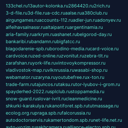
133chel.ru
13autor-kolonka.ru
2864420.ru
2rich.ru
3-d-file.ru
3d-file.ru
a-cdc.ru
aalse.ru
a380club.ru
airgungames.ru
accounts-112.ru
adler-jun.ru
adonyev.ru
alfeihavsalnassr.ru
altaipant.ru
argentinamia.ru
aria-family.ru
arkrym.ru
ashanet.ru
belgorod-day.ru
bankaribi.ru
bandamn.ru
bigfatcc.ru
blagodarenie-spb.ru
borodino-media.ru
card-voice.ru
cardvoice.ru
zed-online.ru
zvonitut.ru
zebra-tlt.ru
zarafshan.ru
york-life.ru
vintovoykompressor.ru
vladivostok-map.ru
vlknrussia.ru
wasabi-shop.ru
webamator.ru
zaryna.ru
youtubefree.ru
x-ton.ru
trade-farm.ru
tajuncos.ru
taksu.ru
tor-lyubov-i-grom.ru
spayderhed-2022.ru
splclub.ru
stoppamedia.ru
snow-guard.ru
slovar-ivrit.ru
cleanmedicine.ru
shkurki-karakulya.ru
kanotiforet.spb.ru
tutmassage.ru
ecolog.org.ru
praga.spb.ru
falcorussia.ru
autodoctorservis.ru
kamertondom.spb.ru
net-life.net.ru
avto-vozim.ru
sakhcamera.ru
alliance-electro.spb.ru