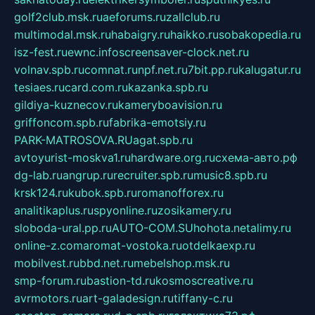
golf2club.msk.ru
aeforums.ru
zallclub.ru
multimodal.msk.ru
habaigry.ru
haikko.ru
sobakopedia.ru
isz-fest.ru
ewnc.info
screensaver-clock.net.ru
volnav.spb.ru
comnat.ru
npf.net.ru
7bit.pp.ru
kalugatur.ru
tesiaes.ru
card.com.ru
kazanka.spb.ru
gildiya-kuznecov.ru
kameryboavision.ru
griffoncom.spb.ru
fabrika-emotsiy.ru
PARK-MATROSOVA.RU
agat.spb.ru
avtoyurist-moskva1.ru
hardware.org.ru
схема-авто.рф
dg-lab.ru
angrup.ru
recruiter.spb.ru
music8.spb.ru
krsk124.ru
kubok.spb.ru
romanofforex.ru
analitikaplus.ru
spyonline.ru
zosikamery.ru
sloboda-ural.pp.ru
AUTO-COM.SU
hohota.net
alimy.ru
online-z.com
aromat-vostoka.ru
otdelkaexp.ru
mobilvest.ru
bbd.net.ru
mebelshop.msk.ru
smp-forum.ru
bastion-td.ru
kosmoscreative.ru
avrmotors.ru
art-galadesign.ru
tiffany-c.ru