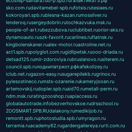
ecostep-samara.ru
d-p.spb.ru
галактика73.рф
sko.com.ru
davitamebel-spb.ru
fotsis.ru
tesiaes.ru
kokoroyari.spb.ru
blesna-kazan.ru
mossilver.ru
lenderoq.ru
sergeydobrin.ru
tochkazvuka.msk.ru
people-of-art.ru
bezzubova.ru
clubtibet.ru
orior-aks.ru
dynamoauto.ru
szk-favorit.ru
carlines.ru
flatnsk.ru
kingbolenskaner.ru
alex-motor.ru
astroline.net.ru
act1.spb.ru
polyglot.com.ru
gidlipetsk.ru
ooo-driada.ru
detsad125.ru
mir-zdoroviya.ru
bruslanovo.ru
siterem.ru
council.spb.ru
лодкипатриот.рф
kafekolizey.ru
iclub.net.ru
gazon-easy.ru
sugarepilekb.ru
grinox.ru
pylesostineco.ru
msts-ozarenie.ru
kameryjooan.ru
artemovskij.ru
dopler.spb.ru
aid70.ru
metall-perm.ru
ndm.msk.ru
ratingzooshop.ru
apiaccess.ru
globalautotrade.info
bezverhovskoe.ru
drsschool.ru
ZOOSMART.SPB.RU
dalakony.ru
medikijob.ru
remontt.spb.ru
photostudia.spb.ru
myragon.ru
terramia.ru
academy62.ru
gardengallereya.ru
rti.com.ru