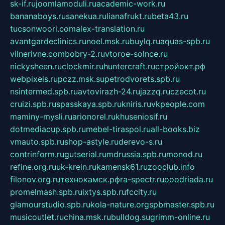
sk-if.ru
joomlamoduli.ru
academic-work.ru
bananaboys.ru
sanekua.ru
lianafrukt.ru
beta43.ru
tucsonwoori.com
alex-translation.ru
avantgardeclinics.ru
noel.msk.ru
buylq.ru
aquas-spb.ru
vilnerivne.com
bobry-2.ru
vtoroe-solnce.ru
nickysheen.ru
clockmir.ru
huntercraft.ru
стройокт.рф
webpixels.ru
pczz.msk.su
petrodvorets.spb.ru
nsintermed.spb.ru
avtovirazh-24.ru
jazzq.ru
czecot.ru
cruizi.spb.ru
spasskaya.spb.ru
kniris.ru
vkpeople.com
maminy-mysli.ru
arionorel.ru
khuseniosif.ru
dotmediacup.spb.ru
mebel-tiraspol.ru
all-books.biz
vmauto.spb.ru
shop-astyle.ru
derevo-s.ru
contrinform.ru
gutserial.ru
mdrussia.spb.ru
monod.ru
refine.org.ru
uk-krein.ru
kamensk61.ru
zooclub.info
filonov.org.ru
технокамск.рф
ra-spectr.ru
ooodriada.ru
promelmash.spb.ru
ixtys.spb.ru
fccity.ru
glamourstudio.spb.ru
kola-nature.org
spbmaster.spb.ru
musicoutlet.ru
china.msk.ru
bulldog.su
grimm-online.ru