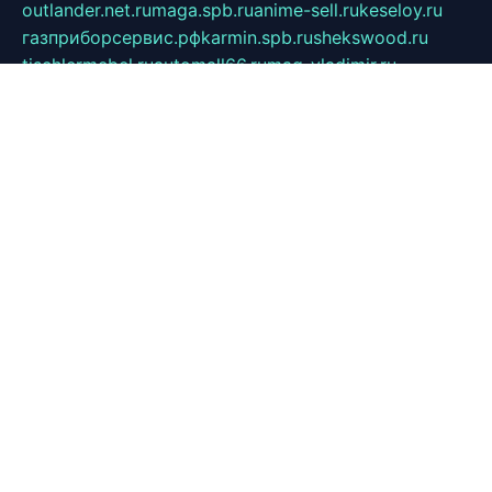
outlander.net.ru
maga.spb.ru
anime-sell.ru
keseloy.ru
газприборсервис.рф
karmin.spb.ru
shekswood.ru
tischlermebel.ru
automall66.ru
mag-vladimir.ru
yardbar.ru
kiwitour.spb.ru
indesign.com.ru
freestylemebel.ru
bany-samara.ru
rsei.ru
naidisvoyput.ru
mgsn-invest.ru
ipkamerasannce.ru
alicante-house.ru
ibelka74.ru
cozyhouse.info
vlkargalev-studio.ru
700mb.ru
figura-ufa.ru
alina-live.ru
belarusiannews.ru
womenknow.ru
dos-vniimk.ru
sega.net.ru
dv.net.ru
phenomenonsofhistory.com
telesputnik.net.ru
wall.pp.ru
pylesosroidmi.ru
gtc-clan.ru
cligs.ru
bibikazap.ru
popova.org.ru
netwhistler.spb.ru
bellvil.ru
bonzon.ru
iss-vladik.ru
defiparis.net.ru
las-gryzas.ru
amku.ru
electednews.spb.ru
feather.org.ru
spar72.ru
tankiigri.ru
dominus.com.ru
ibtree.ru
sanykool.pp.ru
unixlib.org.ru
menatep.spb.ru
gartenterrassen.ru
printeka.ru
skvozilka.com.ru
parkovka-pub.ru
lovemobi.ru
art-ru.ru