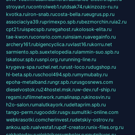
stroyavt.ru
controlweb1.ru
tdsak74.ru
kinzozo-ru.ru
kvotka.ru
iron-snab.ru
costa-bella.ru
eugrus.pp.ru
associaciya39.ru
primexpo.spb.ru
bezmorchin.ru
ia2.ru
cpt21.ru
ispecspb.ru
regahost.ru
kolosok-elita.ru
tae-kwon.ru
consrio.com.ru
insiam.ru
avegainfo.ru
archery161.ru
bigencyclica.ru
vlast16.ru
korru.net
sarmiento.spb.su
extelopedia.ru
lammin-suo.spb.ru
iskatour.spb.ru
snpi.org.ru
running-line.ru
krygeva-spa.ru
chel.net.ru
rust-loco.ru
dugshop.ru
hl-beta.spb.ru
school494.spb.ru
mymubaby.ru
epoha-metalband.ru
ngr.spb.ru
rusgosnews.com
dieselvostok.ru
24hostel.msk.ru
w-dev.ru
f-ship.ru
regsmi.ru
filmnetwork.ru
malinasp.ru
kinosvin.ru
h2o-salon.ru
malutkayork.ru
deltaprim.spb.ru
tango-perm.ru
gooddir.ru
sgv.su
multiki-online.com
webkrasotki.com
cherinvest.ru
detskiy-ostrov.ru
ankou.spb.ru
alvesta1.ru
pdf-creator.ru
nix-files.org.ru
sakhatoday.ru
elektrikersymboler.ru
sputnikyes.ru