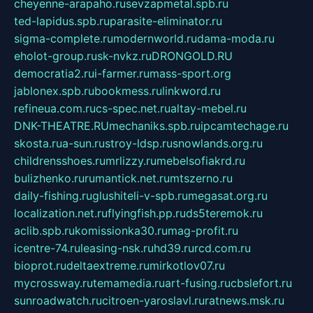
cheyenne-arapaho.ru
sevzapmetal.spb.ru
ted-lapidus.spb.ru
parasite-eliminator.ru
sigma-complete.ru
modernworld.ru
dama-moda.ru
eholot-group.ru
sk-nvkz.ru
DRONGOLD.RU
democratia2.ru
i-farmer.ru
mass-sport.org
jablonex.spb.ru
bookmess.ru
linkword.ru
refineua.com.ru
cs-spec.net.ru
altay-mebel.ru
DNK-THEATRE.RU
mechaniks.spb.ru
ipcamtechage.ru
skosta.ru
a-sun.ru
stroy-ldsp.ru
snowlands.org.ru
childrensshoes.ru
mrlizzy.ru
mebelsofiakrd.ru
bulizhenko.ru
rumantick.net.ru
mtszerno.ru
daily-fishing.ru
glushiteli-v-spb.ru
megasat.org.ru
localization.net.ru
flyingfish.pp.ru
ds5teremok.ru
aclib.spb.ru
komissionka30.ru
mag-profit.ru
icentre-74.ru
leasing-nsk.ru
hd39.ru
rcd.com.ru
bioprot.ru
deltaextreme.ru
mirkotlov07.ru
mycrossway.ru
temamedia.ru
art-fusing.ru
cbslefort.ru
sunroadwatch.ru
citroen-yaroslavl.ru
ratnews.msk.ru