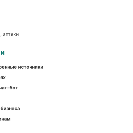
, аптеки
ми
еренные источники
иях
чат-бот
 бизнеса
онам