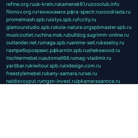
refine.org.ru
uk-krein.ru
kamensk61.ru
zooclub.info
filonov.org.ru
технокамск.рф
ra-spectr.ru
ooodriada.ru
promelmash.spb.ru
ixtys.spb.ru
fccity.ru
glamourstudio.spb.ru
kola-nature.org
spbmaster.spb.ru
musicoutlet.ru
china.msk.ru
bulldog.su
grimm-online.ru
outlander.net.ru
maga.spb.ru
anime-sell.ru
keseloy.ru
газприборсервис.рф
karmin.spb.ru
shekswood.ru
tischlermebel.ru
automall66.ru
mag-vladimir.ru
yardbar.ru
kiwitour.spb.ru
indesign.com.ru
freestylemebel.ru
bany-samara.ru
rsei.ru
naidisvoyput.ru
mgsn-invest.ru
ipkamerasannce.ru
alicante-house.ru
ibelka74.ru
cozyhouse.info
vlkargalev-studio.ru
700mb.ru
figura-ufa.ru
alina-live.ru
belarusiannews.ru
womenknow.ru
dos-vniimk.ru
sega.net.ru
dv.net.ru
phenomenonsofhistory.com
telesputnik.net.ru
wall.pp.ru
pylesosroidmi.ru
gtc-clan.ru
cligs.ru
bibikazap.ru
popova.org.ru
netwhistler.spb.ru
bellvil.ru
bonzon.ru
iss-vladik.ru