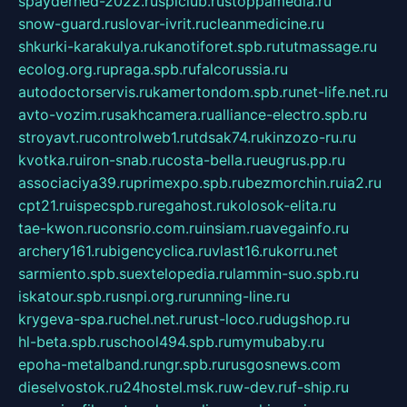
spayderhed-2022.ru
splclub.ru
stoppamedia.ru
snow-guard.ru
slovar-ivrit.ru
cleanmedicine.ru
shkurki-karakulya.ru
kanotiforet.spb.ru
tutmassage.ru
ecolog.org.ru
praga.spb.ru
falcorussia.ru
autodoctorservis.ru
kamertondom.spb.ru
net-life.net.ru
avto-vozim.ru
sakhcamera.ru
alliance-electro.spb.ru
stroyavt.ru
controlweb1.ru
tdsak74.ru
kinzozo-ru.ru
kvotka.ru
iron-snab.ru
costa-bella.ru
eugrus.pp.ru
associaciya39.ru
primexpo.spb.ru
bezmorchin.ru
ia2.ru
cpt21.ru
ispecspb.ru
regahost.ru
kolosok-elita.ru
tae-kwon.ru
consrio.com.ru
insiam.ru
avegainfo.ru
archery161.ru
bigencyclica.ru
vlast16.ru
korru.net
sarmiento.spb.su
extelopedia.ru
lammin-suo.spb.ru
iskatour.spb.ru
snpi.org.ru
running-line.ru
krygeva-spa.ru
chel.net.ru
rust-loco.ru
dugshop.ru
hl-beta.spb.ru
school494.spb.ru
mymubaby.ru
epoha-metalband.ru
ngr.spb.ru
rusgosnews.com
dieselvostok.ru
24hostel.msk.ru
w-dev.ru
f-ship.ru