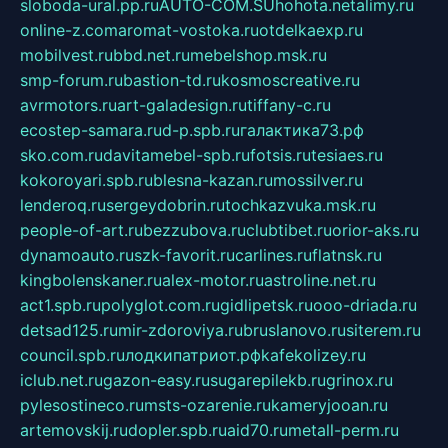
sloboda-ural.pp.ru
AUTO-COM.SU
hohota.net
alimy.ru
online-z.com
aromat-vostoka.ru
otdelkaexp.ru
mobilvest.ru
bbd.net.ru
mebelshop.msk.ru
smp-forum.ru
bastion-td.ru
kosmoscreative.ru
avrmotors.ru
art-galadesign.ru
tiffany-c.ru
ecostep-samara.ru
d-p.spb.ru
галактика73.рф
sko.com.ru
davitamebel-spb.ru
fotsis.ru
tesiaes.ru
kokoroyari.spb.ru
blesna-kazan.ru
mossilver.ru
lenderoq.ru
sergeydobrin.ru
tochkazvuka.msk.ru
people-of-art.ru
bezzubova.ru
clubtibet.ru
orior-aks.ru
dynamoauto.ru
szk-favorit.ru
carlines.ru
flatnsk.ru
kingbolenskaner.ru
alex-motor.ru
astroline.net.ru
act1.spb.ru
polyglot.com.ru
gidlipetsk.ru
ooo-driada.ru
detsad125.ru
mir-zdoroviya.ru
bruslanovo.ru
siterem.ru
council.spb.ru
лодкипатриот.рф
kafekolizey.ru
iclub.net.ru
gazon-easy.ru
sugarepilekb.ru
grinox.ru
pylesostineco.ru
msts-ozarenie.ru
kameryjooan.ru
artemovskij.ru
dopler.spb.ru
aid70.ru
metall-perm.ru