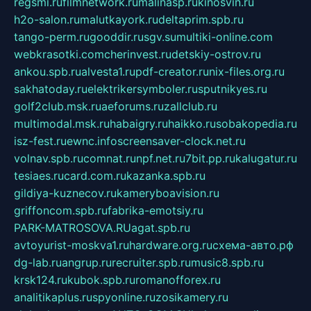
regsmi.ru
filmnetwork.ru
malinasp.ru
kinosvin.ru
h2o-salon.ru
malutkayork.ru
deltaprim.spb.ru
tango-perm.ru
gooddir.ru
sgv.su
multiki-online.com
webkrasotki.com
cherinvest.ru
detskiy-ostrov.ru
ankou.spb.ru
alvesta1.ru
pdf-creator.ru
nix-files.org.ru
sakhatoday.ru
elektrikersymboler.ru
sputnikyes.ru
golf2club.msk.ru
aeforums.ru
zallclub.ru
multimodal.msk.ru
habaigry.ru
haikko.ru
sobakopedia.ru
isz-fest.ru
ewnc.info
screensaver-clock.net.ru
volnav.spb.ru
comnat.ru
npf.net.ru
7bit.pp.ru
kalugatur.ru
tesiaes.ru
card.com.ru
kazanka.spb.ru
gildiya-kuznecov.ru
kameryboavision.ru
griffoncom.spb.ru
fabrika-emotsiy.ru
PARK-MATROSOVA.RU
agat.spb.ru
avtoyurist-moskva1.ru
hardware.org.ru
схема-авто.рф
dg-lab.ru
angrup.ru
recruiter.spb.ru
music8.spb.ru
krsk124.ru
kubok.spb.ru
romanofforex.ru
analitikaplus.ru
spyonline.ru
zosikamery.ru