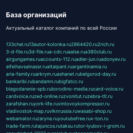
База организаций
Актуальный каталог компаний по всей России
133chel.ru
13autor-kolonka.ru
2864420.ru
2rich.ru
3-d-file.ru
3d-file.ru
a-cdc.ru
aalse.ru
a380club.ru
airgungames.ru
accounts-112.ru
adler-jun.ru
adonyev.ru
alfeihavsalnassr.ru
altaipant.ru
argentinamia.ru
aria-family.ru
arkrym.ru
ashanet.ru
belgorod-day.ru
bankaribi.ru
bandamn.ru
bigfatcc.ru
blagodarenie-spb.ru
borodino-media.ru
card-voice.ru
cardvoice.ru
zed-online.ru
zvonitut.ru
zebra-tlt.ru
zarafshan.ru
york-life.ru
vintovoykompressor.ru
vladivostok-map.ru
vlknrussia.ru
wasabi-shop.ru
webamator.ru
zaryna.ru
youtubefree.ru
x-ton.ru
trade-farm.ru
tajuncos.ru
taksu.ru
tor-lyubov-i-grom.ru