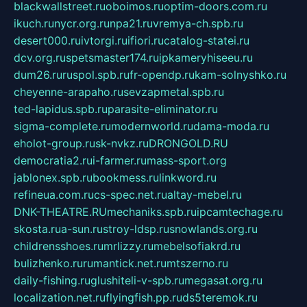
blackwallstreet.ru
oboimos.ru
optim-doors.com.ru
ikuch.ru
nycr.org.ru
npa21.ru
vremya-ch.spb.ru
desert000.ru
ivtorgi.ru
ifiori.ru
catalog-statei.ru
dcv.org.ru
spetsmaster174.ru
ipkameryhiseeu.ru
dum26.ru
ruspol.spb.ru
fr-opendp.ru
kam-solnyshko.ru
cheyenne-arapaho.ru
sevzapmetal.spb.ru
ted-lapidus.spb.ru
parasite-eliminator.ru
sigma-complete.ru
modernworld.ru
dama-moda.ru
eholot-group.ru
sk-nvkz.ru
DRONGOLD.RU
democratia2.ru
i-farmer.ru
mass-sport.org
jablonex.spb.ru
bookmess.ru
linkword.ru
refineua.com.ru
cs-spec.net.ru
altay-mebel.ru
DNK-THEATRE.RU
mechaniks.spb.ru
ipcamtechage.ru
skosta.ru
a-sun.ru
stroy-ldsp.ru
snowlands.org.ru
childrensshoes.ru
mrlizzy.ru
mebelsofiakrd.ru
bulizhenko.ru
rumantick.net.ru
mtszerno.ru
daily-fishing.ru
glushiteli-v-spb.ru
megasat.org.ru
localization.net.ru
flyingfish.pp.ru
ds5teremok.ru