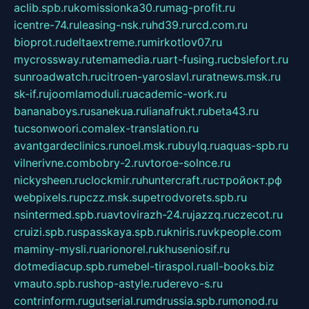
aclib.spb.ru
komissionka30.ru
mag-profit.ru
icentre-74.ru
leasing-nsk.ru
hd39.ru
rcd.com.ru
bioprot.ru
deltaextreme.ru
mirkotlov07.ru
mycrossway.ru
temamedia.ru
art-fusing.ru
cbslefort.ru
sunroadwatch.ru
citroen-yaroslavl.ru
ratnews.msk.ru
sk-if.ru
joomlamoduli.ru
academic-work.ru
bananaboys.ru
sanekua.ru
lianafrukt.ru
beta43.ru
tucsonwoori.com
alex-translation.ru
avantgardeclinics.ru
noel.msk.ru
buylq.ru
aquas-spb.ru
vilnerivne.com
bobry-2.ru
vtoroe-solnce.ru
nickysheen.ru
clockmir.ru
huntercraft.ru
стройокт.рф
webpixels.ru
pczz.msk.su
petrodvorets.spb.ru
nsintermed.spb.ru
avtovirazh-24.ru
jazzq.ru
czecot.ru
cruizi.spb.ru
spasskaya.spb.ru
kniris.ru
vkpeople.com
maminy-mysli.ru
arionorel.ru
khuseniosif.ru
dotmediacup.spb.ru
mebel-tiraspol.ru
all-books.biz
vmauto.spb.ru
shop-astyle.ru
derevo-s.ru
contrinform.ru
gutserial.ru
mdrussia.spb.ru
monod.ru