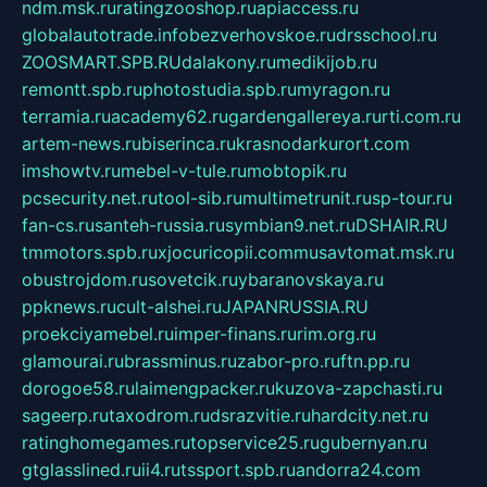
ndm.msk.ru
ratingzooshop.ru
apiaccess.ru
globalautotrade.info
bezverhovskoe.ru
drsschool.ru
ZOOSMART.SPB.RU
dalakony.ru
medikijob.ru
remontt.spb.ru
photostudia.spb.ru
myragon.ru
terramia.ru
academy62.ru
gardengallereya.ru
rti.com.ru
artem-news.ru
biserinca.ru
krasnodarkurort.com
imshowtv.ru
mebel-v-tule.ru
mobtopik.ru
pcsecurity.net.ru
tool-sib.ru
multimetrunit.ru
sp-tour.ru
fan-cs.ru
santeh-russia.ru
symbian9.net.ru
DSHAIR.RU
tmmotors.spb.ru
xjocuricopii.com
musavtomat.msk.ru
obustrojdom.ru
sovetcik.ru
ybaranovskaya.ru
ppknews.ru
cult-alshei.ru
JAPANRUSSIA.RU
proekciyamebel.ru
imper-finans.ru
rim.org.ru
glamourai.ru
brassminus.ru
zabor-pro.ru
ftn.pp.ru
dorogoe58.ru
laimengpacker.ru
kuzova-zapchasti.ru
sageerp.ru
taxodrom.ru
dsrazvitie.ru
hardcity.net.ru
ratinghomegames.ru
topservice25.ru
gubernyan.ru
gtglasslined.ru
ii4.ru
tssport.spb.ru
andorra24.com