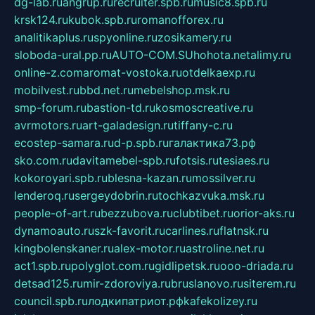
dg-lab.ru
angrup.ru
recruiter.spb.ru
music8.spb.ru
krsk124.ru
kubok.spb.ru
romanofforex.ru
analitikaplus.ru
spyonline.ru
zosikamery.ru
sloboda-ural.pp.ru
AUTO-COM.SU
hohota.net
alimy.ru
online-z.com
aromat-vostoka.ru
otdelkaexp.ru
mobilvest.ru
bbd.net.ru
mebelshop.msk.ru
smp-forum.ru
bastion-td.ru
kosmoscreative.ru
avrmotors.ru
art-galadesign.ru
tiffany-c.ru
ecostep-samara.ru
d-p.spb.ru
галактика73.рф
sko.com.ru
davitamebel-spb.ru
fotsis.ru
tesiaes.ru
kokoroyari.spb.ru
blesna-kazan.ru
mossilver.ru
lenderoq.ru
sergeydobrin.ru
tochkazvuka.msk.ru
people-of-art.ru
bezzubova.ru
clubtibet.ru
orior-aks.ru
dynamoauto.ru
szk-favorit.ru
carlines.ru
flatnsk.ru
kingbolenskaner.ru
alex-motor.ru
astroline.net.ru
act1.spb.ru
polyglot.com.ru
gidlipetsk.ru
ooo-driada.ru
detsad125.ru
mir-zdoroviya.ru
bruslanovo.ru
siterem.ru
council.spb.ru
лодкипатриот.рф
kafekolizey.ru