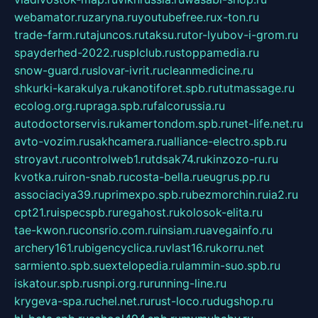
webamator.ru
zaryna.ru
youtubefree.ru
x-ton.ru
trade-farm.ru
tajuncos.ru
taksu.ru
tor-lyubov-i-grom.ru
spayderhed-2022.ru
splclub.ru
stoppamedia.ru
snow-guard.ru
slovar-ivrit.ru
cleanmedicine.ru
shkurki-karakulya.ru
kanotiforet.spb.ru
tutmassage.ru
ecolog.org.ru
praga.spb.ru
falcorussia.ru
autodoctorservis.ru
kamertondom.spb.ru
net-life.net.ru
avto-vozim.ru
sakhcamera.ru
alliance-electro.spb.ru
stroyavt.ru
controlweb1.ru
tdsak74.ru
kinzozo-ru.ru
kvotka.ru
iron-snab.ru
costa-bella.ru
eugrus.pp.ru
associaciya39.ru
primexpo.spb.ru
bezmorchin.ru
ia2.ru
cpt21.ru
ispecspb.ru
regahost.ru
kolosok-elita.ru
tae-kwon.ru
consrio.com.ru
insiam.ru
avegainfo.ru
archery161.ru
bigencyclica.ru
vlast16.ru
korru.net
sarmiento.spb.su
extelopedia.ru
lammin-suo.spb.ru
iskatour.spb.ru
snpi.org.ru
running-line.ru
krygeva-spa.ru
chel.net.ru
rust-loco.ru
dugshop.ru