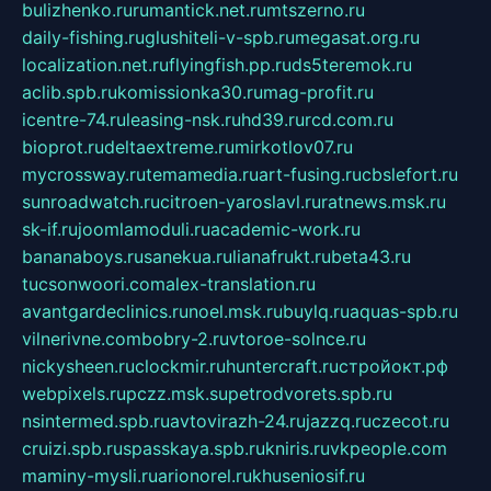
bulizhenko.ru
rumantick.net.ru
mtszerno.ru
daily-fishing.ru
glushiteli-v-spb.ru
megasat.org.ru
localization.net.ru
flyingfish.pp.ru
ds5teremok.ru
aclib.spb.ru
komissionka30.ru
mag-profit.ru
icentre-74.ru
leasing-nsk.ru
hd39.ru
rcd.com.ru
bioprot.ru
deltaextreme.ru
mirkotlov07.ru
mycrossway.ru
temamedia.ru
art-fusing.ru
cbslefort.ru
sunroadwatch.ru
citroen-yaroslavl.ru
ratnews.msk.ru
sk-if.ru
joomlamoduli.ru
academic-work.ru
bananaboys.ru
sanekua.ru
lianafrukt.ru
beta43.ru
tucsonwoori.com
alex-translation.ru
avantgardeclinics.ru
noel.msk.ru
buylq.ru
aquas-spb.ru
vilnerivne.com
bobry-2.ru
vtoroe-solnce.ru
nickysheen.ru
clockmir.ru
huntercraft.ru
стройокт.рф
webpixels.ru
pczz.msk.su
petrodvorets.spb.ru
nsintermed.spb.ru
avtovirazh-24.ru
jazzq.ru
czecot.ru
cruizi.spb.ru
spasskaya.spb.ru
kniris.ru
vkpeople.com
maminy-mysli.ru
arionorel.ru
khuseniosif.ru