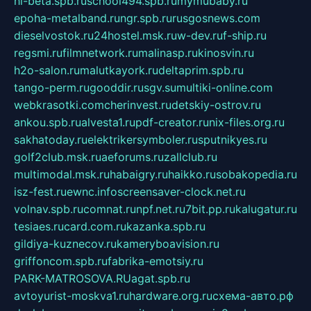
hl-beta.spb.ru
school494.spb.ru
mymubaby.ru
epoha-metalband.ru
ngr.spb.ru
rusgosnews.com
dieselvostok.ru
24hostel.msk.ru
w-dev.ru
f-ship.ru
regsmi.ru
filmnetwork.ru
malinasp.ru
kinosvin.ru
h2o-salon.ru
malutkayork.ru
deltaprim.spb.ru
tango-perm.ru
gooddir.ru
sgv.su
multiki-online.com
webkrasotki.com
cherinvest.ru
detskiy-ostrov.ru
ankou.spb.ru
alvesta1.ru
pdf-creator.ru
nix-files.org.ru
sakhatoday.ru
elektrikersymboler.ru
sputnikyes.ru
golf2club.msk.ru
aeforums.ru
zallclub.ru
multimodal.msk.ru
habaigry.ru
haikko.ru
sobakopedia.ru
isz-fest.ru
ewnc.info
screensaver-clock.net.ru
volnav.spb.ru
comnat.ru
npf.net.ru
7bit.pp.ru
kalugatur.ru
tesiaes.ru
card.com.ru
kazanka.spb.ru
gildiya-kuznecov.ru
kameryboavision.ru
griffoncom.spb.ru
fabrika-emotsiy.ru
PARK-MATROSOVA.RU
agat.spb.ru
avtoyurist-moskva1.ru
hardware.org.ru
схема-авто.рф