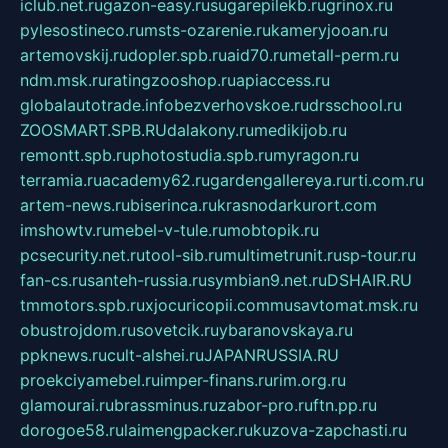
iclub.net.ru
gazon-easy.ru
sugarepilekb.ru
grinox.ru
pylesostineco.ru
msts-ozarenie.ru
kameryjooan.ru
artemovskij.ru
dopler.spb.ru
aid70.ru
metall-perm.ru
ndm.msk.ru
ratingzooshop.ru
apiaccess.ru
globalautotrade.info
bezverhovskoe.ru
drsschool.ru
ZOOSMART.SPB.RU
dalakony.ru
medikijob.ru
remontt.spb.ru
photostudia.spb.ru
myragon.ru
terramia.ru
academy62.ru
gardengallereya.ru
rti.com.ru
artem-news.ru
biserinca.ru
krasnodarkurort.com
imshowtv.ru
mebel-v-tule.ru
mobtopik.ru
pcsecurity.net.ru
tool-sib.ru
multimetrunit.ru
sp-tour.ru
fan-cs.ru
santeh-russia.ru
symbian9.net.ru
DSHAIR.RU
tmmotors.spb.ru
xjocuricopii.com
musavtomat.msk.ru
obustrojdom.ru
sovetcik.ru
ybaranovskaya.ru
ppknews.ru
cult-alshei.ru
JAPANRUSSIA.RU
proekciyamebel.ru
imper-finans.ru
rim.org.ru
glamourai.ru
brassminus.ru
zabor-pro.ru
ftn.pp.ru
dorogoe58.ru
laimengpacker.ru
kuzova-zapchasti.ru