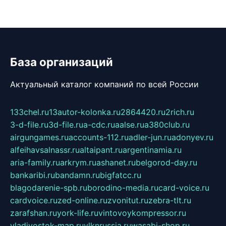
База организаций
Актуальный каталог компаний по всей России
133chel.ru
13autor-kolonka.ru
2864420.ru
2rich.ru
3-d-file.ru
3d-file.ru
a-cdc.ru
aalse.ru
a380club.ru
airgungames.ru
accounts-112.ru
adler-jun.ru
adonyev.ru
alfeihavsalnassr.ru
altaipant.ru
argentinamia.ru
aria-family.ru
arkrym.ru
ashanet.ru
belgorod-day.ru
bankaribi.ru
bandamn.ru
bigfatcc.ru
blagodarenie-spb.ru
borodino-media.ru
card-voice.ru
cardvoice.ru
zed-online.ru
zvonitut.ru
zebra-tlt.ru
zarafshan.ru
york-life.ru
vintovoykompressor.ru
vladivostok-map.ru
vlknrussia.ru
wasabi-shop.ru