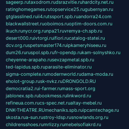
sageerp.ru
taxodrom.ru
dsrazvitie.ru
hardcity.net.ru
ratinghomegames.ru
topservice25.ru
gubernyan.ru
gtglasslined.ru
ii4.ru
tssport.spb.ru
andorra24.com
blackwallstreet.ru
oboimos.ru
optim-doors.com.ru
ikuch.ru
nycr.org.ru
npa21.ru
vremya-ch.spb.ru
desert000.ru
ivtorgi.ru
ifiori.ru
catalog-statei.ru
dcv.org.ru
spetsmaster174.ru
ipkameryhiseeu.ru
dum26.ru
ruspol.spb.ru
fr-opendp.ru
kam-solnyshko.ru
cheyenne-arapaho.ru
sevzapmetal.spb.ru
ted-lapidus.spb.ru
parasite-eliminator.ru
sigma-complete.ru
modernworld.ru
dama-moda.ru
eholot-group.ru
sk-nvkz.ru
DRONGOLD.RU
democratia2.ru
i-farmer.ru
mass-sport.org
jablonex.spb.ru
bookmess.ru
linkword.ru
refineua.com.ru
cs-spec.net.ru
altay-mebel.ru
DNK-THEATRE.RU
mechaniks.spb.ru
ipcamtechage.ru
skosta.ru
a-sun.ru
stroy-ldsp.ru
snowlands.org.ru
childrensshoes.ru
mrlizzy.ru
mebelsofiakrd.ru