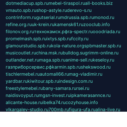
dotmediacup.spb.ru
mebel-tiraspol.ru
all-books.biz
vmauto.spb.ru
shop-astyle.ru
derevo-s.ru
contrinform.ru
gutserial.ru
mdrussia.spb.ru
monod.ru
refine.org.ru
uk-krein.ru
kamensk61.ru
zooclub.info
filonov.org.ru
технокамск.рф
ra-spectr.ru
ooodriada.ru
promelmash.spb.ru
ixtys.spb.ru
fccity.ru
glamourstudio.spb.ru
kola-nature.org
spbmaster.spb.ru
musicoutlet.ru
china.msk.ru
bulldog.su
grimm-online.ru
outlander.net.ru
maga.spb.ru
anime-sell.ru
keseloy.ru
газприборсервис.рф
karmin.spb.ru
shekswood.ru
tischlermebel.ru
automall66.ru
mag-vladimir.ru
yardbar.ru
kiwitour.spb.ru
indesign.com.ru
freestylemebel.ru
bany-samara.ru
rsei.ru
naidisvoyput.ru
mgsn-invest.ru
ipkamerasannce.ru
alicante-house.ru
ibelka74.ru
cozyhouse.info
vlkargalev-studio.ru
700mb.ru
figura-ufa.ru
alina-live.ru
belarusiannews.ru
womenknow.ru
dos-vniimk.ru
sega.net.ru
dv.net.ru
phenomenonsofhistory.com